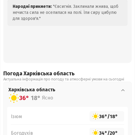
Народні прикмети:
"Євсигнія. Заклинали жнива, щоб
нечиста сила не оселилася на полі. Їли сиру цибулю
для здоров'я."
Погода Харківська
область
Актуальна інформація про погоду та атмосферні умови на сьогодні
Харківська
область
36°
18°
Ясно
Ізюм
36°
/
18°
Богодухів
34°
/
20°