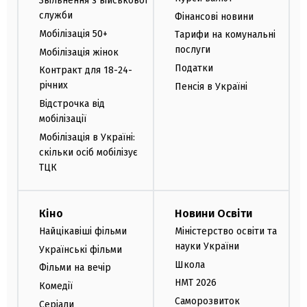
Звільнення з військової
служби
Фінансові новини
Мобілізація 50+
Тарифи на комунальні
послуги
Мобілізація жінок
Податки
Контракт для 18-24-
річних
Пенсія в Україні
Відстрочка від
мобілізації
Мобілізація в Україні:
скільки осіб мобілізує
ТЦК
Кіно
Новини Освіти
Найцікавіші фільми
Міністерство освіти та
науки України
Українські фільми
Школа
Фільми на вечір
НМТ 2026
Комедії
Саморозвиток
Серіали