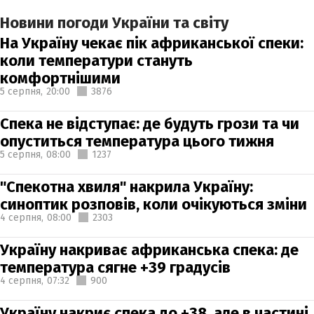
Новини погоди України та світу
На Україну чекає пік африканської спеки:
коли температури стануть
комфортнішими
5 серпня,
20:00
3876
Спека не відступає: де будуть грози та чи
опуститься температура цього тижня
5 серпня,
08:00
1237
"Спекотна хвиля" накрила Україну:
синоптик розповів, коли очікуються зміни
4 серпня,
08:00
2303
Україну накриває африканська спека: де
температура сягне +39 градусів
4 серпня,
07:32
900
Україну накриє спека до +38, але в частині