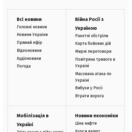
Всі новини
Війна Росії з
Головні новини
Україною
Новини України
Ракетні обстріли
Прямий ефір
Карта бойових дій
Відеоновини
Мирні переговори
Аудіоновини
Повітряна тривога в
Україні
Погода
Масована атака по
Україні
Вибухи у Росії
Втрати ворога
Мобілізація в
Новини економіки
Ціна нафти
Україні
Курси валют