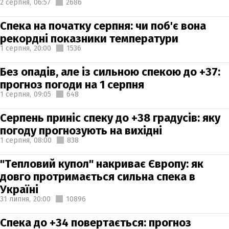
2 серпня,
06:57
2686
Спека на початку серпня: чи поб'є вона
рекордні показники температури
1 серпня,
20:00
1536
Без опадів, але із сильною спекою до +37:
прогноз погоди на 1 серпня
1 серпня,
09:05
648
Серпень приніс спеку до +38 градусів: яку
погоду прогнозують на вихідні
1 серпня,
08:00
838
"Тепловий купол" накриває Європу: як
довго протримається сильна спека в
Україні
31 липня,
20:00
10896
Спека до +34 повертається: прогноз