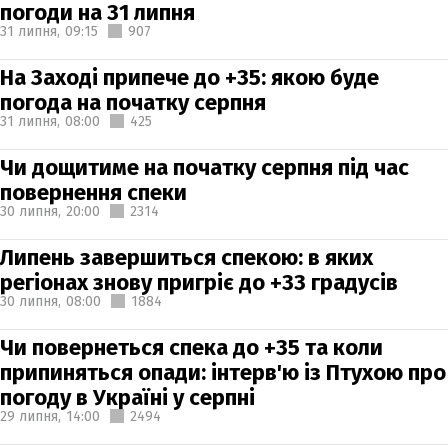
погоди на 31 липня
31 липня,
09:15
907
На Заході припече до +35: якою буде
погода на початку серпня
31 липня,
08:00
425
Чи дощитиме на початку серпня під час
повернення спеки
30 липня,
20:00
2314
Липень завершиться спекою: в яких
регіонах знову пригріє до +33 градусів
30 липня,
08:00
1884
Чи повернеться спека до +35 та коли
припиняться опади: інтерв'ю із Птухою про
погоду в Україні у серпні
29 липня,
14:00
2494