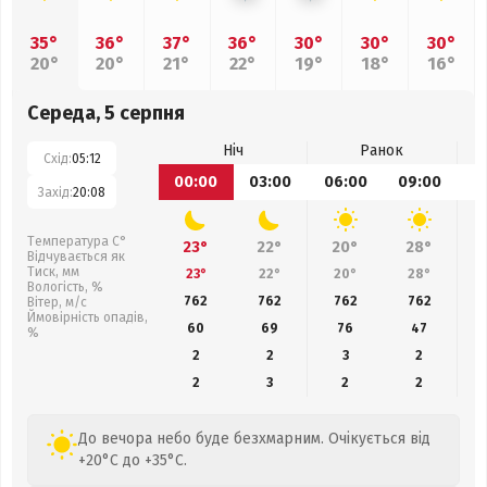
35°
36°
37°
36°
30°
30°
30°
20°
20°
21°
22°
19°
18°
16°
Середа, 5 серпня
Ніч
Ранок
Схід:
05:12
00:00
03:00
06:00
09:00
1
Захід:
20:08
Температура С°
23°
22°
20°
28°
Відчувається як
Тиск, мм
23°
22°
20°
28°
Вологість, %
762
762
762
762
Вітер, м/с
Ймовірність опадів,
60
69
76
47
%
2
2
3
2
2
3
2
2
До вечора небо буде безхмарним. Очікується від
+20°C до +35°C.