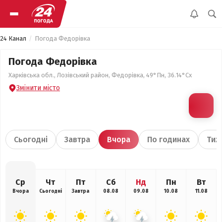
24 Канал
Погода Федорівка
Погода Федорівка
Харківська обл., Лозівський район, Федорівка, 49°Пн, 36.14°Сх
Змінити місто
Сьогодні
Завтра
Вчора
По годинах
Тиж
Ср
Чт
Пт
Сб
Нд
Пн
Вт
Вчора
Сьогодні
Завтра
08.08
09.08
10.08
11.08