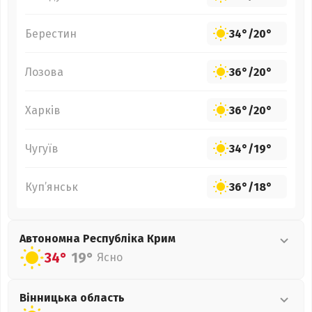
Берестин
34°
/
20°
Лозова
36°
/
20°
Харків
36°
/
20°
Чугуїв
34°
/
19°
Куп’янськ
36°
/
18°
Автономна Республіка Крим
34°
19°
Ясно
Вінницька
область