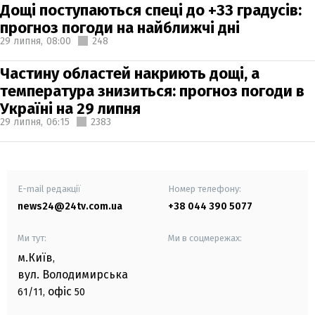
Дощі поступаються спеці до +33 градусів:
прогноз погоди на найближчі дні
29 липня,
08:00
248
Частину областей накриють дощі, а
температура знизиться: прогноз погоди в
Україні на 29 липня
29 липня,
06:15
2383
E-mail редакції
Номер телефону:
news24@24tv.com.ua
+38 044 390 5077
Ми тут:
Ми в соцмережах:
м.Київ
,
вул. Володимирська
офіс
61/11,
50