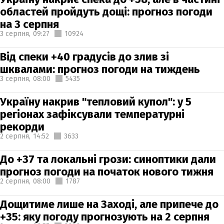
областей пройдуть дощі: прогноз погоди
на 3 серпня
3 серпня,
09:27
10924
Від спеки +40 градусів до злив зі
шквалами: прогноз погоди на тиждень
3 серпня,
08:00
5435
Україну накрив "тепловий купол": у 5
регіонах зафіксували температурні
рекорди
2 серпня,
14:52
3633
До +37 та локальні грози: синоптики дали
прогноз погоди на початок нового тижня
2 серпня,
08:00
1787
Дощитиме лише на Заході, але припече до
+35: яку погоду прогнозують на 2 серпня