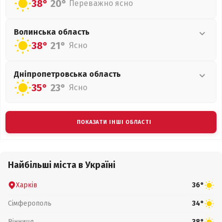
38°
20°
Переважно ясно
Волинська
область
38°
21°
Ясно
Дніпропетровська
область
35°
23°
Ясно
ПОКАЗАТИ ІНШІ ОБЛАСТІ
Найбільші міста в Україні
Харків
36°
Сімферополь
34°
Вінниця
38°