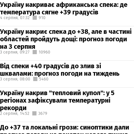
Україну накриває африканська спека: де
температура сягне +39 градусів
4 серпня,
07:32
910
Україну накриє спека до +38, але в частині
областей пройдуть дощі: прогноз погоди
на 3 серпня
3 серпня,
09:27
10960
Від спеки +40 градусів до злив зі
шквалами: прогноз погоди на тиждень
3 серпня,
08:00
5460
Україну накрив "тепловий купол": у 5
регіонах зафіксували температурні
рекорди
2 серпня,
14:52
3679
До +37 та локальні грози: синоптики дали