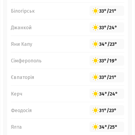
Білогірськ
33°
/
21°
Джанкой
33°
/
24°
Яни Капу
34°
/
23°
Сімферополь
33°
/
19°
Євпаторія
33°
/
21°
Керч
34°
/
24°
Феодосія
31°
/
23°
Ялта
34°
/
25°