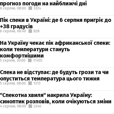
прогноз погоди на найближчі дні
6 серпня,
08:00
3324
Пік спеки в Україні: де 6 серпня пригріє до
+38 градусів
6 серпня,
06:40
828
На Україну чекає пік африканської спеки:
коли температури стануть
комфортнішими
5 серпня,
20:00
11455
Спека не відступає: де будуть грози та чи
опуститься температура цього тижня
5 серпня,
08:00
1313
"Спекотна хвиля" накрила Україну:
синоптик розповів, коли очікуються зміни
4 серпня,
08:00
2346