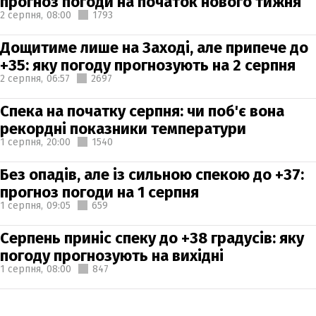
прогноз погоди на початок нового тижня
2 серпня,
08:00
1793
Дощитиме лише на Заході, але припече до
+35: яку погоду прогнозують на 2 серпня
2 серпня,
06:57
2697
Спека на початку серпня: чи поб'є вона
рекордні показники температури
1 серпня,
20:00
1540
Без опадів, але із сильною спекою до +37:
прогноз погоди на 1 серпня
1 серпня,
09:05
659
Серпень приніс спеку до +38 градусів: яку
погоду прогнозують на вихідні
1 серпня,
08:00
847