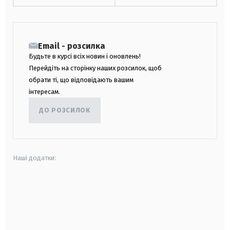
Email - розсилка
Будьте в курсі всіх новин і оновлень!
Перейдіть на сторінку наших розсилок, щоб
обрати ті, що відповідають вашим
інтересам.
ДО РОЗСИЛОК
Наші додатки:
android
apple
smart tv
samsung smart tv