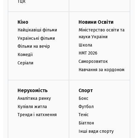
ТЦК
Кіно
Новини Освіти
Найцікавіші фільми
Міністерство освіти та
науки України
Українські фільми
Школа
Фільми на вечір
НМТ 2026
Комедії
Саморозвиток
Серіали
Навчання за кордоном
Нерухомість
Спорт
Аналітика ринку
Бокс
Купівля житла
Футбол
Тренди і натхнення
Теніс
Біатлон
Інші види спорту