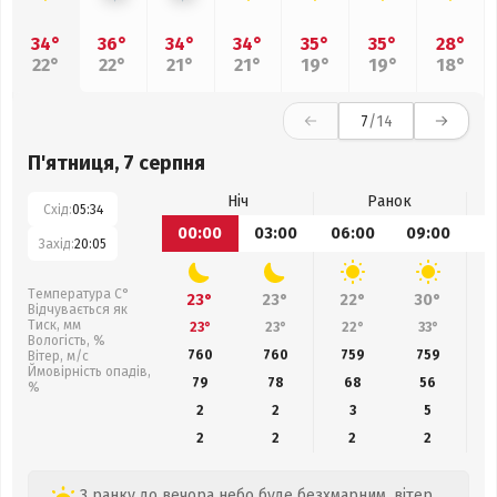
34°
36°
34°
34°
35°
35°
28°
22°
22°
21°
21°
19°
19°
18°
7
/14
П'ятниця, 7 серпня
Ніч
Ранок
Схід:
05:34
00:00
03:00
06:00
09:00
1
Захід:
20:05
Температура С°
23°
23°
22°
30°
Відчувається як
Тиск, мм
23°
23°
22°
33°
Вологість, %
760
760
759
759
Вітер, м/с
Ймовірність опадів,
79
78
68
56
%
2
2
3
5
2
2
2
2
З ранку до вечора небо буде безхмарним, вітер