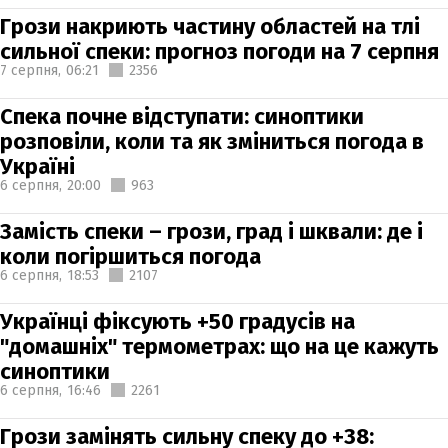
Грози накриють частину областей на тлі
сильної спеки: прогноз погоди на 7 серпня
7 серпня,
06:21
2356
Спека почне відступати: синоптики
розповіли, коли та як зміниться погода в
Україні
6 серпня,
20:00
963
Замість спеки – грози, град і шквали: де і
коли погіршиться погода
6 серпня,
18:53
2107
Українці фіксують +50 градусів на
"домашніх" термометрах: що на це кажуть
синоптики
6 серпня,
16:46
2261
Грози замінять сильну спеку до +38: