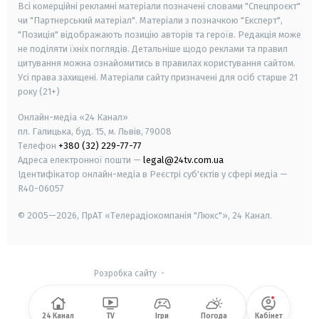
Всі комерційні рекламні матеріали позначені словами "Спецпроєкт"
чи "Партнерський матеріал". Матеріали з позначкою "Експерт",
"Позиція" відображають позицію авторів та героїв. Редакція може
не поділяти їхніх поглядів. Детальніше щодо реклами та правил
цитування можна ознайомитись в правилах користування сайтом.
Усі права захищені.
Матеріали сайту призначені для осіб старше
21
року (21+)
Онлайн-медіа «24 Канал»
пл. Галицька, буд. 15, м. Львів, 79008
Телефон
+380 (32) 229-77-77
Адреса електронної пошти —
legal@24tv.com.ua
Ідентифікатор онлайн-медіа в Реєстрі суб'єктів у сфері медіа —
R40-06057
© 2005—2026,
ПрАТ «Телерадіокомпанія "Люкс"», 24 Канал.
Розробка сайту
-
24 Канал
TV
Ігри
Погода
Кабінет