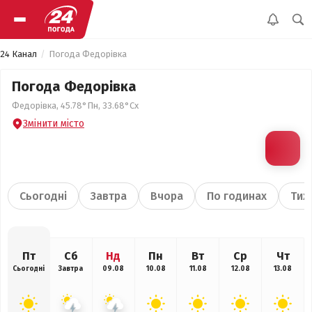
24 Канал
Погода Федорівка
Погода Федорівка
Федорівка, 45.78°Пн, 33.68°Сх
Змінити місто
Сьогодні
Завтра
Вчора
По годинах
Тиж
Пт
Сб
Нд
Пн
Вт
Ср
Чт
Сьогодні
Завтра
09.08
10.08
11.08
12.08
13.08