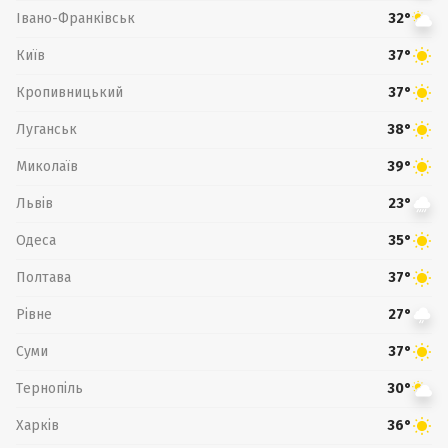
Івано-Франківськ
32°
Київ
37°
Кропивницький
37°
Луганськ
38°
Миколаїв
39°
Львів
23°
Одеса
35°
Полтава
37°
Рівне
27°
Суми
37°
Тернопіль
30°
Харків
36°