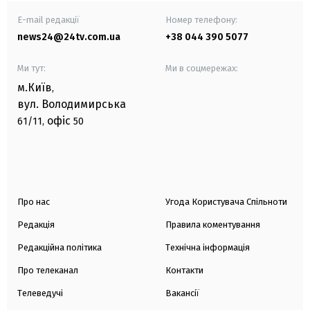
E-mail редакції
Номер телефону:
news24@24tv.com.ua
+38 044 390 5077
Ми тут:
Ми в соцмережах:
м.Київ
,
вул. Володимирська
офіс
61/11,
50
Про нас
Угода Користувача Спільноти
Редакція
Правила коментування
Редакційна політика
Технічна інформація
Про телеканал
Контакти
Телеведучі
Вакансії