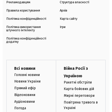
Рекламодавцям
Структура власності
Правила користування
Архів
Політика конфіденційності
Карта сайту
Політика використання
Ігри
штучного інтелекту
Політика конфіденційності
додатку
Всі новини
Війна Росії з
Головні новини
Україною
Новини України
Ракетні обстріли
Прямий ефір
Карта бойових дій
Відеоновини
Мирні переговори
Аудіоновини
Повітряна тривога в
Україні
Погода