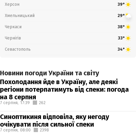
Херсон
39°
Хмельницький
29°
Черкаси
38°
Чернігів
33°
Севастополь
34°
Новини погоди України та світу
Похолодання йде в Україну, але деякі
регіони потерпатимуть від спеки: погода
на 8 серпня
7 серпня,
17:39
262
Синоптикиня відповіла, яку негоду
очікувати після сильної спеки
7 серпня,
08:00
2398