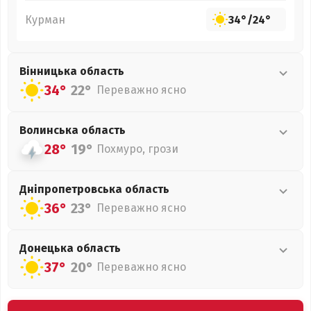
Курман
34°
/
24°
Вінницька
область
34°
22°
Переважно ясно
Волинська
область
28°
19°
Похмуро, грози
Дніпропетровська
область
36°
23°
Переважно ясно
Донецька
область
37°
20°
Переважно ясно