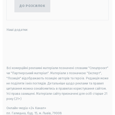
ДО РОЗСИЛОК
Наші додатки:
android
apple
smart tv
samsung smart tv
Всі комерційні рекламні матеріали позначені словами "Спецпроєкт"
чи "Партнерський матеріал". Матеріали з позначкою "Експерт",
"Позиція" відображають позицію авторів та героїв. Редакція може
не поділяти їхніх поглядів. Детальніше щодо реклами та правил
цитування можна ознайомитись в правилах користування сайтом.
Усі права захищені.
Матеріали сайту призначені для осіб старше
21
року (21+)
Онлайн-медіа «24 Канал»
пл. Галицька, буд. 15, м. Львів, 79008