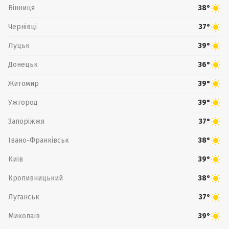
Вінниця
38°
Чернівці
37°
Луцьк
39°
Донецьк
36°
Житомир
39°
Ужгород
39°
Запоріжжя
37°
Івано-Франківськ
38°
Київ
39°
Кропивницький
38°
Луганськ
37°
Миколаїв
39°