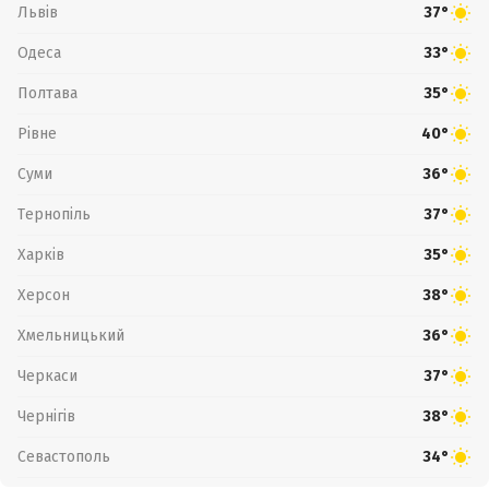
Львів
37°
Одеса
33°
Полтава
35°
Рівне
40°
Суми
36°
Тернопіль
37°
Харків
35°
Херсон
38°
Хмельницький
36°
Черкаси
37°
Чернігів
38°
Севастополь
34°