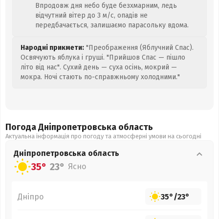
Впродовж дня небо буде безхмарним, ледь
відчутний вітер до 3 м/с, опадів не
передбачається, залишаємо парасольку вдома.
Народні прикмети:
"Преображення (Яблучний Спас).
Освячують яблука і груші. "Прийшов Спас — пішло
літо від нас". Сухий день — суха осінь, мокрий —
мокра. Ночі стають по-справжньому холодними."
Погода Дніпропетровська
область
Актуальна інформація про погоду та атмосферні умови на сьогодні
Дніпропетровська
область
35°
23°
Ясно
Дніпро
35°
/
23°