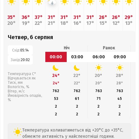
35°
36°
37°
31°
31°
31°
31°
26°
26°
29°
20°
19°
22°
21°
18°
16°
17°
15°
12°
13°
Четвер, 6 серпня
Ніч
Ранок
Схід:
05:14
00:00
03:00
06:00
09:00
1
Захід:
20:02
Температура С°
24°
22°
20°
28°
Відчувається як
Тиск, мм
24°
22°
20°
28°
Вологість, %
762
762
763
763
Вітер, м/с
Ймовірність опадів,
53
61
71
45
%
2
2
2
2
2
2
2
2
Температура коливатиметься від +20°C до +35°C,
обмежте активність у найспекотніші години.