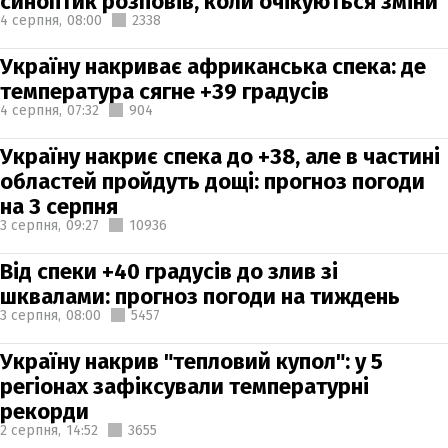
синоптик розповів, коли очікуються зміни
4 серпня,
08:00
2338
Україну накриває африканська спека: де
температура сягне +39 градусів
4 серпня,
07:32
904
Україну накриє спека до +38, але в частині
областей пройдуть дощі: прогноз погоди
на 3 серпня
3 серпня,
09:27
10936
Від спеки +40 градусів до злив зі
шквалами: прогноз погоди на тиждень
3 серпня,
08:00
5457
Україну накрив "тепловий купол": у 5
регіонах зафіксували температурні
рекорди
2 серпня,
14:52
3655