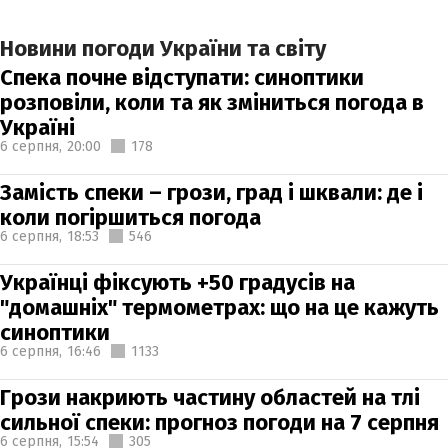
Новини погоди України та світу
Спека почне відступати: синоптики
розповіли, коли та як зміниться погода в
Україні
6 серпня,
20:00
178
Замість спеки – грози, град і шквали: де і
коли погіршиться погода
6 серпня,
18:53
546
Українці фіксують +50 градусів на
"домашніх" термометрах: що на це кажуть
синоптики
6 серпня,
16:46
1133
Грози накриють частину областей на тлі
сильної спеки: прогноз погоди на 7 серпня
6 серпня,
15:54
305