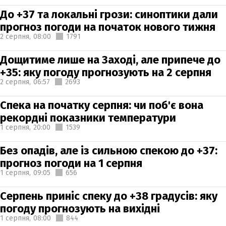
До +37 та локальні грози: синоптики дали
прогноз погоди на початок нового тижня
2 серпня,
08:00
1791
Дощитиме лише на Заході, але припече до
+35: яку погоду прогнозують на 2 серпня
2 серпня,
06:57
2693
Спека на початку серпня: чи поб'є вона
рекордні показники температури
1 серпня,
20:00
1539
Без опадів, але із сильною спекою до +37:
прогноз погоди на 1 серпня
1 серпня,
09:05
656
Серпень приніс спеку до +38 градусів: яку
погоду прогнозують на вихідні
1 серпня,
08:00
844