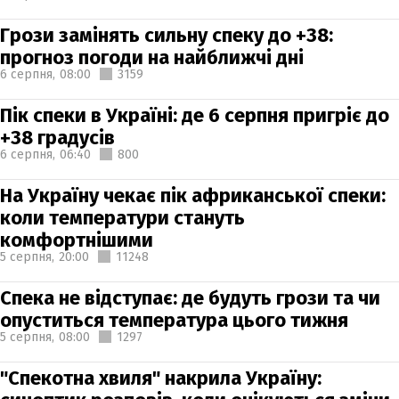
Грози замінять сильну спеку до +38:
прогноз погоди на найближчі дні
6 серпня,
08:00
3159
Пік спеки в Україні: де 6 серпня пригріє до
+38 градусів
6 серпня,
06:40
800
На Україну чекає пік африканської спеки:
коли температури стануть
комфортнішими
5 серпня,
20:00
11248
Спека не відступає: де будуть грози та чи
опуститься температура цього тижня
5 серпня,
08:00
1297
"Спекотна хвиля" накрила Україну: