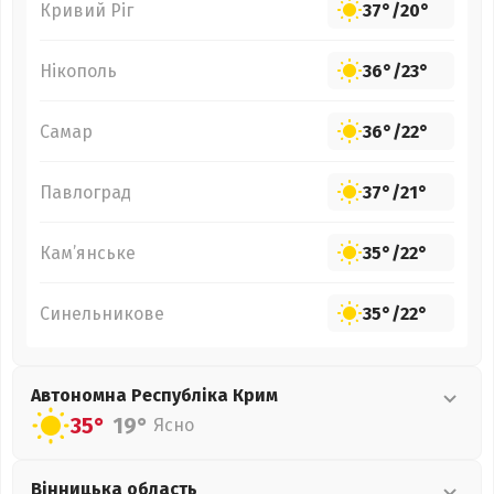
Кривий Ріг
37°
/
20°
Нікополь
36°
/
23°
Самар
36°
/
22°
Павлоград
37°
/
21°
Кам’янське
35°
/
22°
Синельникове
35°
/
22°
Автономна Республіка Крим
35°
19°
Ясно
Вінницька
область