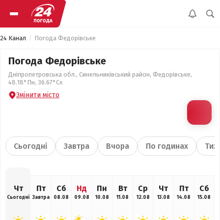
24 Канал
Погода Федорівське
Погода Федорівське
Дніпропетровська обл., Синельниківський район, Федорівське,
48.18°Пн, 36.67°Сх
Змінити місто
Сьогодні
Завтра
Вчора
По годинах
Тиж
Чт
Пт
Сб
Нд
Пн
Вт
Ср
Чт
Пт
Сб
Сьогодні
Завтра
08.08
09.08
10.08
11.08
12.08
13.08
14.08
15.08