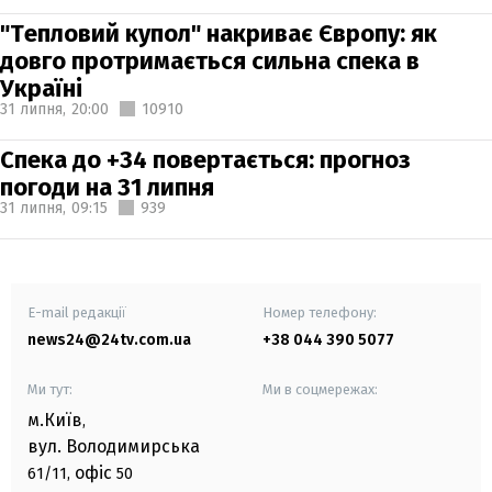
"Тепловий купол" накриває Європу: як
довго протримається сильна спека в
Україні
31 липня,
20:00
10910
Спека до +34 повертається: прогноз
погоди на 31 липня
31 липня,
09:15
939
E-mail редакції
Номер телефону:
news24@24tv.com.ua
+38 044 390 5077
Ми тут:
Ми в соцмережах:
м.Київ
,
вул. Володимирська
офіс
61/11,
50