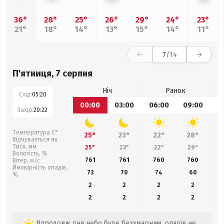
36°
28°
25°
26°
29°
24°
23°
21°
18°
14°
13°
15°
14°
11°
7
/14
П'ятниця, 7 серпня
Ніч
Ранок
Схід:
05:20
00:00
03:00
06:00
09:00
1
Захід:
20:22
Температура С°
25°
23°
22°
28°
Відчувається як
Тиск, мм
25°
23°
22°
29°
Вологість, %
761
761
760
760
Вітер, м/с
Ймовірність опадів,
73
70
74
60
%
2
2
2
2
2
2
2
2
Впродовж дня небо буде безхмарним, опадів не