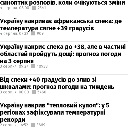
синоптик розповів, коли очікуються зміни
4 серпня,
08:00
2341
Україну накриває африканська спека: де
температура сягне +39 градусів
4 серпня,
07:32
909
Україну накриє спека до +38, але в частині
областей пройдуть дощі: прогноз погоди
на 3 серпня
3 серпня,
09:27
10938
Від спеки +40 градусів до злив зі
шквалами: прогноз погоди на тиждень
3 серпня,
08:00
5460
Україну накрив "тепловий купол": у 5
регіонах зафіксували температурні
рекорди
2 серпня,
14:52
3669