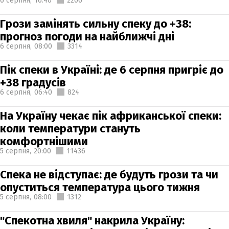
6 серпня,
16:46
2206
Грози замінять сильну спеку до +38:
прогноз погоди на найближчі дні
6 серпня,
08:00
3314
Пік спеки в Україні: де 6 серпня пригріє до
+38 градусів
6 серпня,
06:40
824
На Україну чекає пік африканської спеки:
коли температури стануть
комфортнішими
5 серпня,
20:00
11436
Спека не відступає: де будуть грози та чи
опуститься температура цього тижня
5 серпня,
08:00
1312
"Спекотна хвиля" накрила Україну: