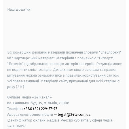
Наші додатки:
android
apple
smart tv
samsung smart tv
Всі комерційні рекламні матеріали позначені словами "Спецпроєкт"
чи "Партнерський матеріал". Матеріали з позначкою "Експерт",
"Позиція" відображають позицію авторів та героїв. Редакція може
не поділяти їхніх поглядів. Детальніше щодо реклами та правил
цитування можна ознайомитись в правилах користування сайтом.
Усі права захищені.
Матеріали сайту призначені для осіб старше
21
року (21+)
Онлайн-медіа «24 Канал»
пл. Галицька, буд. 15, м. Львів, 79008
Телефон
+380 (32) 229-77-77
Адреса електронної пошти —
legal@24tv.com.ua
Ідентифікатор онлайн-медіа в Реєстрі суб'єктів у сфері медіа —
R40-06057