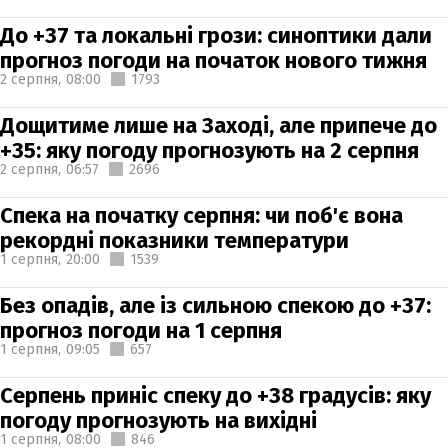
До +37 та локальні грози: синоптики дали
прогноз погоди на початок нового тижня
2 серпня,
08:00
1793
Дощитиме лише на Заході, але припече до
+35: яку погоду прогнозують на 2 серпня
2 серпня,
06:57
2696
Спека на початку серпня: чи поб'є вона
рекордні показники температури
1 серпня,
20:00
1539
Без опадів, але із сильною спекою до +37:
прогноз погоди на 1 серпня
1 серпня,
09:05
657
Серпень приніс спеку до +38 градусів: яку
погоду прогнозують на вихідні
1 серпня,
08:00
846