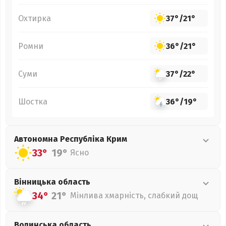
Охтирка
37°
/
21°
Ромни
36°
/
21°
Суми
37°
/
22°
Шостка
36°
/
19°
Автономна Республіка Крим
33°
19°
Ясно
Вінницька
область
34°
21°
Мінлива хмарність, слабкий дощ
Волинська
область