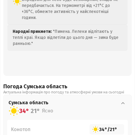
передбачається. На термометрі від +21°C до
+36°C, обмежте активність у найспекотніші
години.
Народні прикмети:
"Пимена. Лелеки відлітають у
теплі краї. Якщо відлетіли до цього дня — зима буде
ранньою."
Погода Сумська
область
Актуальна інформація про погоду та атмосферні умови на сьогодні
Сумська
область
34°
21°
Ясно
Конотоп
34°
/
21°