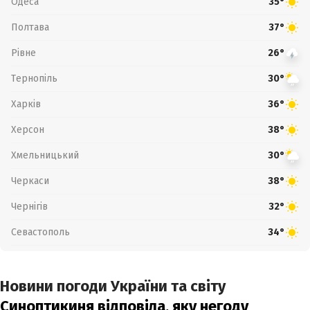
Одеса
35°
Полтава
37°
Рівне
26°
Тернопіль
30°
Харків
36°
Херсон
38°
Хмельницький
30°
Черкаси
38°
Чернігів
32°
Севастополь
34°
Новини погоди України та світу
Синоптикиня відповіла, яку негоду