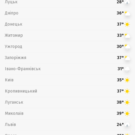
Луцьк
28°
Дніпро
36°
Донецьк
37°
Житомир
33°
Ужгород
30°
Запоріжжя
37°
Івано-Франківськ
31°
Київ
35°
Кропивницький
37°
Луганськ
38°
Миколаїв
39°
Львів
24°