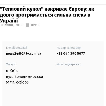
"Тепловий купол" накриває Європу: як
довго протримається сильна спека в
Україні
31 липня,
20:00
10915
E-mail редакції
Номер телефону:
news24@24tv.com.ua
+38 044 390 5077
Ми тут:
Ми в соцмережах:
м.Київ
,
вул. Володимирська
офіс
61/11,
50