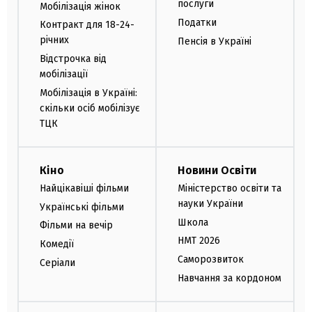
послуги
Мобілізація жінок
Податки
Контракт для 18-24-
річних
Пенсія в Україні
Відстрочка від
мобілізації
Мобілізація в Україні:
скільки осіб мобілізує
ТЦК
Кіно
Новини Освіти
Найцікавіші фільми
Міністерство освіти та
науки України
Українські фільми
Школа
Фільми на вечір
НМТ 2026
Комедії
Саморозвиток
Серіали
Навчання за кордоном