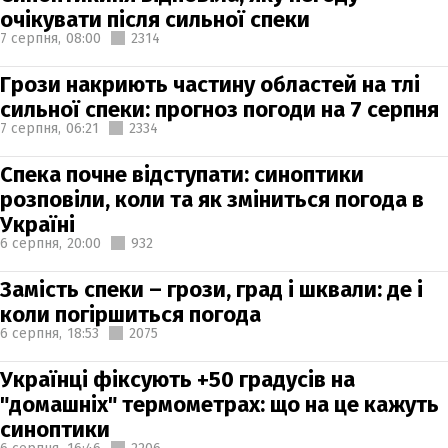
очікувати після сильної спеки
7 серпня,
08:00
2314
Грози накриють частину областей на тлі
сильної спеки: прогноз погоди на 7 серпня
7 серпня,
06:21
2334
Спека почне відступати: синоптики
розповіли, коли та як зміниться погода в
Україні
6 серпня,
20:00
932
Замість спеки – грози, град і шквали: де і
коли погіршиться погода
6 серпня,
18:53
2075
Українці фіксують +50 градусів на
"домашніх" термометрах: що на це кажуть
синоптики