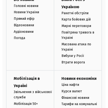
Головні новини
Україною
Новини України
Ракетні обстріли
Прямий ефір
Карта бойових дій
Відеоновини
Мирні переговори
Аудіоновини
Повітряна тривога в
Україні
Погода
Масована атака по
Україні
Вибухи у Росії
Втрати ворога
Мобілізація в
Новини економіки
Ціна нафти
Україні
Курси валют
Звільнення з військової
служби
Фінансові новини
Мобілізація 50+
Тарифи на комунальні