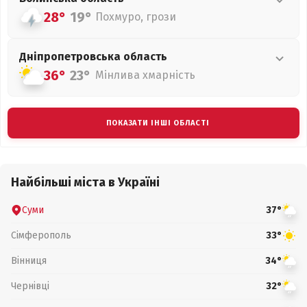
28°
19°
Похмуро, грози
Дніпропетровська
область
36°
23°
Мінлива хмарність
ПОКАЗАТИ ІНШІ ОБЛАСТІ
Найбільші міста в Україні
Суми
37°
Сімферополь
33°
Вінниця
34°
Чернівці
32°