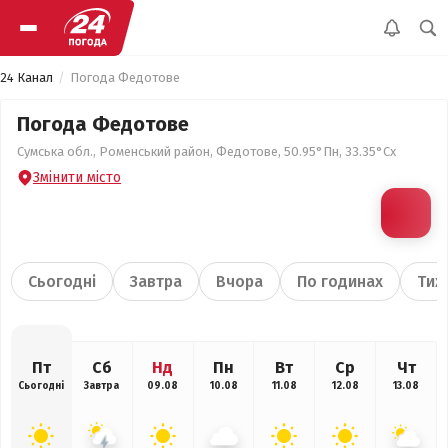
24 Канал
Погода Федотове
Погода Федотове
Сумська обл., Роменський район, Федотове, 50.95°Пн, 33.35°Сх
Змінити місто
Сьогодні
Завтра
Вчора
По годинах
Тиж
Пт
Сб
Нд
Пн
Вт
Ср
Чт
Сьогодні
Завтра
09.08
10.08
11.08
12.08
13.08