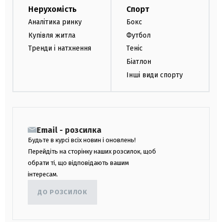
Нерухомість
Спорт
Аналітика ринку
Бокс
Купівля житла
Футбол
Тренди і натхнення
Теніс
Біатлон
Інші види спорту
Email - розсилка
Будьте в курсі всіх новин і оновлень!
Перейдіть на сторінку наших розсилок, щоб
обрати ті, що відповідають вашим
інтересам.
ДО РОЗСИЛОК