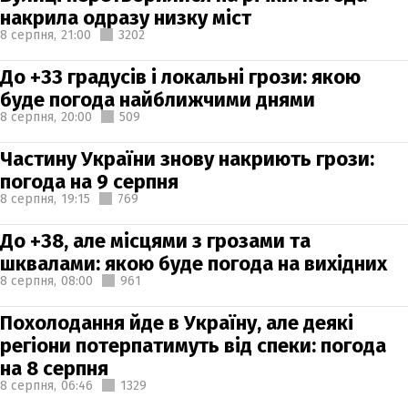
накрила одразу низку міст
8 серпня,
21:00
3202
До +33 градусів і локальні грози: якою
буде погода найближчими днями
8 серпня,
20:00
509
Частину України знову накриють грози:
погода на 9 серпня
8 серпня,
19:15
769
До +38, але місцями з грозами та
шквалами: якою буде погода на вихідних
8 серпня,
08:00
961
Похолодання йде в Україну, але деякі
регіони потерпатимуть від спеки: погода
на 8 серпня
8 серпня,
06:46
1329