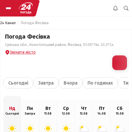
24 Канал
Погода Фесівка
Погода Фесівка
Сумська обл., Конотопський район, Фесівка, 51.05°Пн, 33.3°Сх
Змінити місто
Сьогодні
Завтра
Вчора
По годинах
Тиж
Нд
Пн
Вт
Ср
Чт
Пт
Сб
Сьогодні
Завтра
11.08
12.08
13.08
14.08
15.08