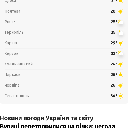
Одеса
31°
Полтава
28°
Рівне
25°
Тернопіль
25°
Харків
29°
Херсон
33°
Хмельницький
24°
Черкаси
26°
Чернігів
26°
Севастополь
34°
Новини погоди України та світу
Вулиці перетворилися на річки: негода