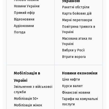
Україною
Новини України
Ракетні обстріли
Прямий ефір
Карта бойових дій
Відеоновини
Мирні переговори
Аудіоновини
Повітряна тривога в
Україні
Погода
Масована атака по
Україні
Вибухи у Росії
Втрати ворога
Мобілізація в
Новини економіки
Ціна нафти
Україні
Курси валют
Звільнення з військової
служби
Фінансові новини
Мобілізація 50+
Тарифи на комунальні
послуги
Мобілізація жінок