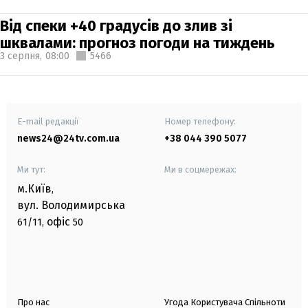
Від спеки +40 градусів до злив зі
шквалами: прогноз погоди на тиждень
3 серпня,
08:00
5466
E-mail редакції
Номер телефону:
news24@24tv.com.ua
+38 044 390 5077
Ми тут:
Ми в соцмережах:
м.Київ
,
вул. Володимирська
офіс
61/11,
50
Про нас
Угода Користувача Спільноти