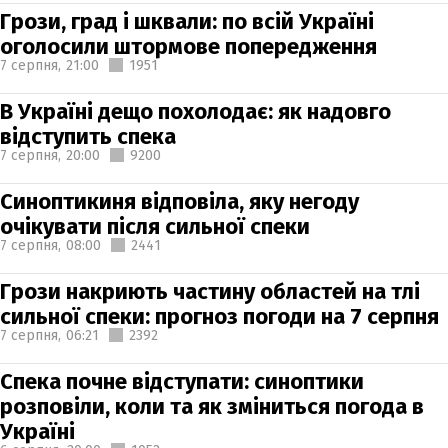
Грози, град і шквали: по всій Україні
оголосили штормове попередження
7 серпня,
21:00
1951
В Україні дещо похолодає: як надовго
відступить спека
7 серпня,
20:00
9200
Синоптикиня відповіла, яку негоду
очікувати після сильної спеки
7 серпня,
08:00
2441
Грози накриють частину областей на тлі
сильної спеки: прогноз погоди на 7 серпня
7 серпня,
06:21
2392
Спека почне відступати: синоптики
розповіли, коли та як зміниться погода в
Україні