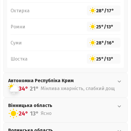
Охтирка
28°
/
17°
Ромни
25°
/
13°
Суми
28°
/
16°
Шостка
25°
/
13°
Автономна Республіка Крим
34°
21°
Мінлива хмарність, слабкий дощ
Вінницька
область
24°
13°
Ясно
Волинська
область