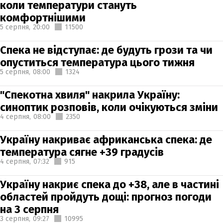
коли температури стануть
комфортнішими
5 серпня,
20:00
11500
Спека не відступає: де будуть грози та чи
опуститься температура цього тижня
5 серпня,
08:00
1324
"Спекотна хвиля" накрила Україну:
синоптик розповів, коли очікуються зміни
4 серпня,
08:00
2350
Україну накриває африканська спека: де
температура сягне +39 градусів
4 серпня,
07:32
915
Україну накриє спека до +38, але в частині
областей пройдуть дощі: прогноз погоди
на 3 серпня
3 серпня,
09:27
10995