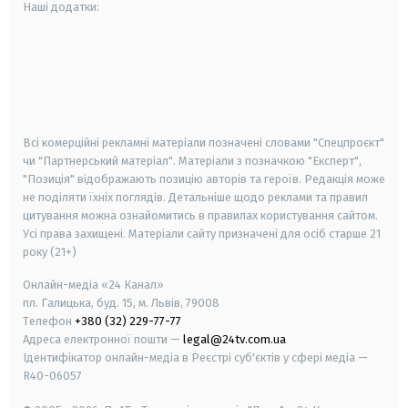
Наші додатки:
android
apple
smart tv
samsung smart tv
Всі комерційні рекламні матеріали позначені словами "Спецпроєкт"
чи "Партнерський матеріал". Матеріали з позначкою "Експерт",
"Позиція" відображають позицію авторів та героїв. Редакція може
не поділяти їхніх поглядів. Детальніше щодо реклами та правил
цитування можна ознайомитись в правилах користування сайтом.
Усі права захищені.
Матеріали сайту призначені для осіб старше
21
року (21+)
Онлайн-медіа «24 Канал»
пл. Галицька, буд. 15, м. Львів, 79008
Телефон
+380 (32) 229-77-77
Адреса електронної пошти —
legal@24tv.com.ua
Ідентифікатор онлайн-медіа в Реєстрі суб'єктів у сфері медіа —
R40-06057