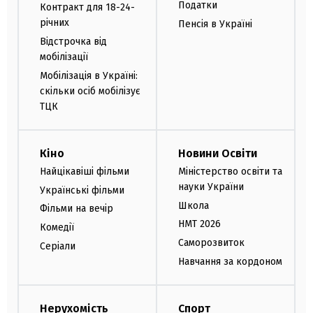
Податки
Контракт для 18-24-
річних
Пенсія в Україні
Відстрочка від
мобілізації
Мобілізація в Україні:
скільки осіб мобілізує
ТЦК
Кіно
Новини Освіти
Найцікавіші фільми
Міністерство освіти та
науки України
Українські фільми
Школа
Фільми на вечір
НМТ 2026
Комедії
Саморозвиток
Серіали
Навчання за кордоном
Нерухомість
Спорт