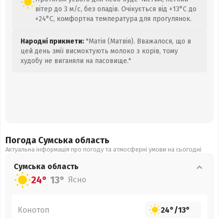
вітер до 3 м/с, без опадів. Очікується від +13°C до
+24°C, комфортна температура для прогулянок.
Народні прикмети:
"Матія (Матвія). Вважалося, що в
цей день змії висмоктують молоко з корів, тому
худобу не виганяли на пасовище."
Погода Сумська
область
Актуальна інформація про погоду та атмосферні умови на сьогодні
Сумська
область
24°
13°
Ясно
Конотоп
24°
/
13°