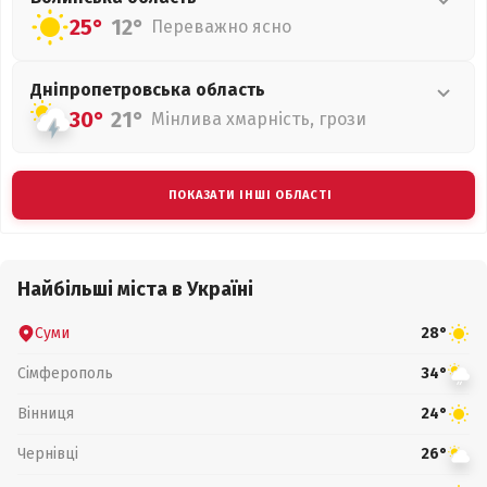
25°
12°
Переважно ясно
Дніпропетровська
область
30°
21°
Мінлива хмарність, грози
ПОКАЗАТИ ІНШІ ОБЛАСТІ
Найбільші міста в Україні
Суми
28°
Сімферополь
34°
Вінниця
24°
Чернівці
26°