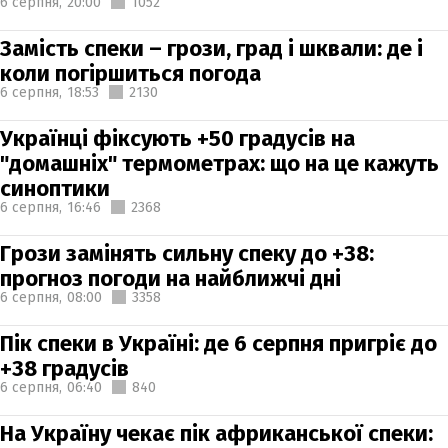
6 серпня,
20:00
1052
Замість спеки – грози, град і шквали: де і
коли погіршиться погода
6 серпня,
18:53
2130
Українці фіксують +50 градусів на
"домашніх" термометрах: що на це кажуть
синоптики
6 серпня,
16:46
2368
Грози замінять сильну спеку до +38:
прогноз погоди на найближчі дні
6 серпня,
08:00
3358
Пік спеки в Україні: де 6 серпня пригріє до
+38 градусів
6 серпня,
06:40
840
На Україну чекає пік африканської спеки: