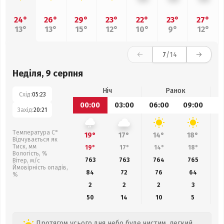
24°
26°
29°
23°
22°
23°
27°
13°
13°
15°
12°
10°
9°
12°
7
/14
Неділя, 9 серпня
Ніч
Ранок
Схід:
05:23
00:00
03:00
06:00
09:00
1
Захід:
20:21
Температура С°
19°
17°
14°
18°
Відчувається як
Тиск, мм
19°
17°
14°
18°
Вологість, %
763
763
764
765
Вітер, м/с
Ймовірність опадів,
84
72
76
64
%
2
2
2
3
50
14
10
5
Протягом усього дня небо буде чистим, легкий