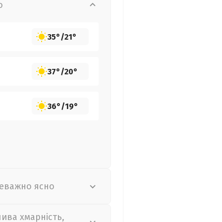
о
35°
/
21°
37°
/
20°
36°
/
19°
еважно ясно
лива хмарність,