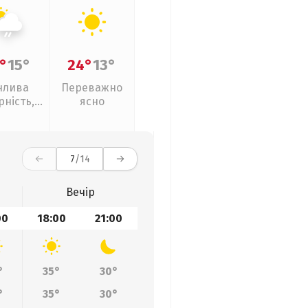
°
15°
24°
13°
нлива
Переважно
рність,
ясно
кий дощ
7
/14
Вечір
00
18:00
21:00
°
35°
30°
°
35°
30°