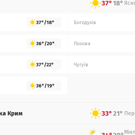
37°
18°
Ясн
37°
/
18°
Богодухів
36°
/
20°
Лозова
37°
/
22°
Чугуїв
36°
/
19°
33°
21°
ка Крим
Пер
Мін