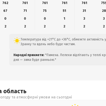
762
761
761
761
761
75
67
71
75
51
31
28
0
0
0
1
3
3
2
2
2
2
2
2
Температура від +21°C до +36°C, обмежте активність 
Зранку та вдень небо буде чистим.
Народні прикмети:
"Пимена. Лелеки відлітають у теплі кр
дня — зима буде ранньою."
ка
область
огоду та атмосферні умови на сьогодні