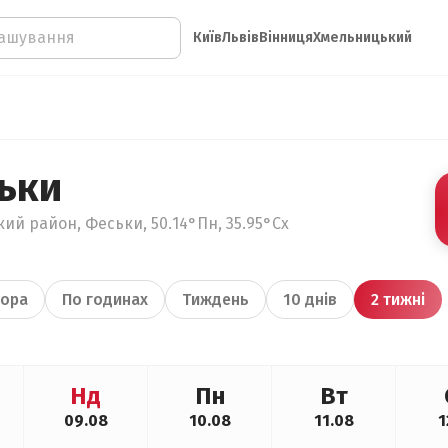
Київ
Львів
Вінниця
Хмельницький
ьки
кий район, Феськи, 50.14°Пн, 35.95°Сх
ора
По годинах
Тиждень
10 днів
2 тижні
Нд
Пн
Вт
09.08
10.08
11.08
1