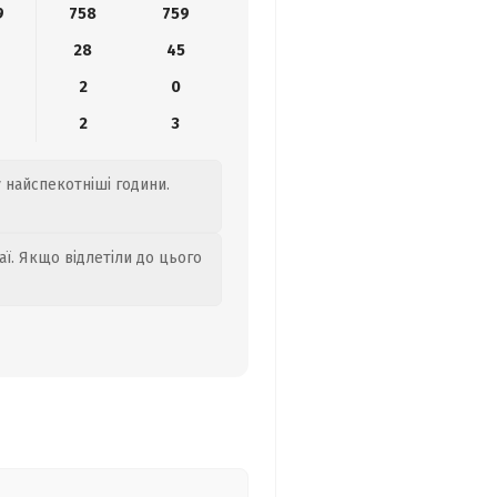
9
758
759
28
45
2
0
2
3
у найспекотніші години.
аї. Якщо відлетіли до цього