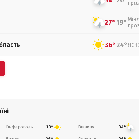
34°
20°
гро
Мін
27°
19°
гро
36°
24°
бласть
Ясн
їні
Сімферополь
Вінниця
33°
34°