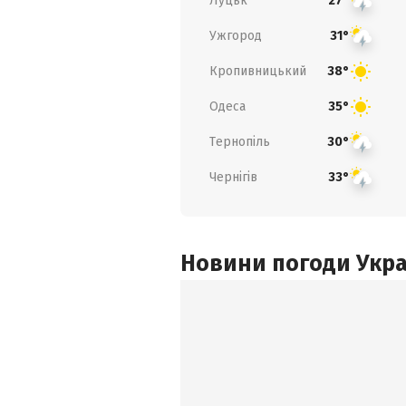
Луцьк
27°
Ужгород
31°
Кропивницький
38°
Одеса
35°
Тернопіль
30°
Чернігів
33°
Новини погоди Украї