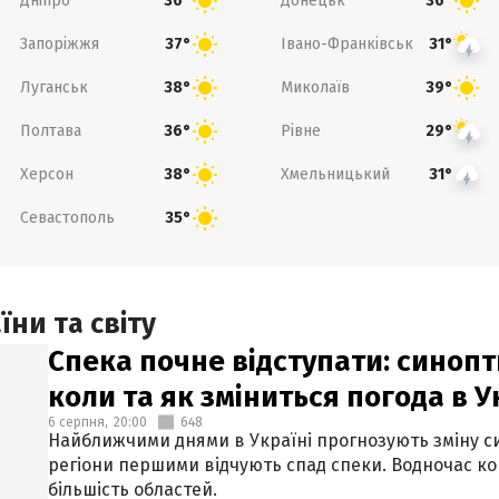
Дніпро
Донецьк
36°
36°
Запоріжжя
Івано-Франківськ
37°
31°
Луганськ
Миколаїв
38°
39°
Полтава
Рівне
36°
29°
Херсон
Хмельницький
38°
31°
Севастополь
35°
ни та світу
Спека почне відступати: синопт
коли та як зміниться погода в У
6 серпня,
20:00
648
Найближчими днями в Україні прогнозують зміну син
регіони першими відчують спад спеки. Водночас к
більшість областей.