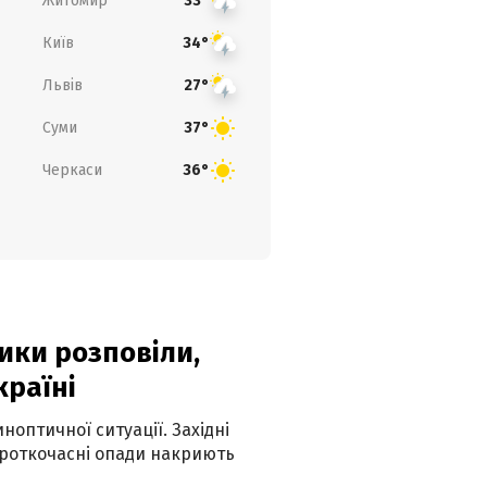
Житомир
33°
Київ
34°
Львів
27°
Суми
37°
Черкаси
36°
ики розповіли,
країні
оптичної ситуації. Західні
ороткочасні опади накриють