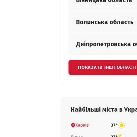
Вінницька
область
Волинська
область
Дніпропетровська
о
ПОКАЗАТИ ІНШІ ОБЛАСТІ
Найбільші міста в Укра
Харків
37°