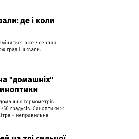
вали: де і коли
 зміниться вже 7 серпня.
ж град і шквали.
 на "домашніх"
синоптики
 домашніх термометрів
 +50 градусів. Синоптики ж
ітря – неправильне.
й на тлі сильної