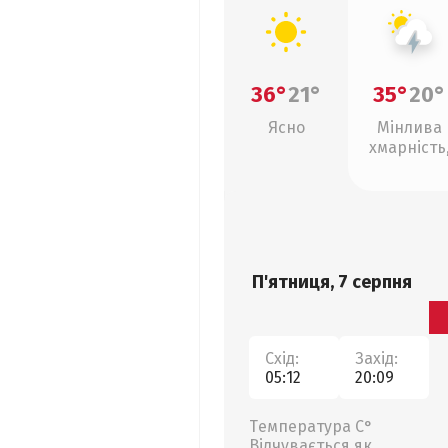
36°
21°
35°
20°
Ясно
Мінлива
хмарність
грози
П'ятниця, 7 серпня
Схід:
Захід:
05:12
20:09
Температура С°
Відчувається як