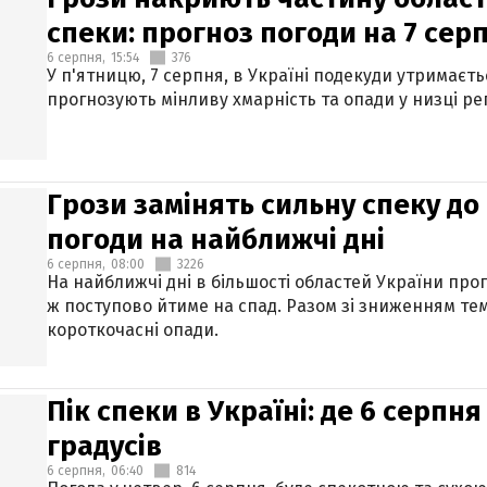
спеки: прогноз погоди на 7 сер
6 серпня,
15:54
376
У п'ятницю, 7 серпня, в Україні подекуди утримаєт
прогнозують мінливу хмарність та опади у низці рег
Грози замінять сильну спеку до 
погоди на найближчі дні
6 серпня,
08:00
3226
На найближчі дні в більшості областей України про
ж поступово йтиме на спад. Разом зі зниженням те
короткочасні опади.
Пік спеки в Україні: де 6 серпня
градусів
6 серпня,
06:40
814