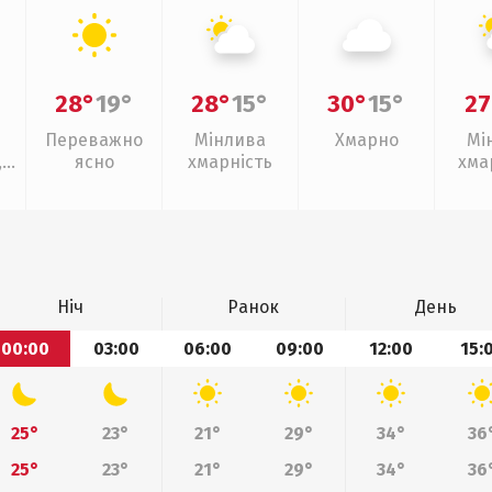
28°
19°
28°
15°
30°
15°
27
Переважно
Мінлива
Хмарно
Мі
,
ясно
хмарність
хма
слаб
Ніч
Ранок
День
00:00
03:00
06:00
09:00
12:00
15:
25°
23°
21°
29°
34°
36
25°
23°
21°
29°
34°
36