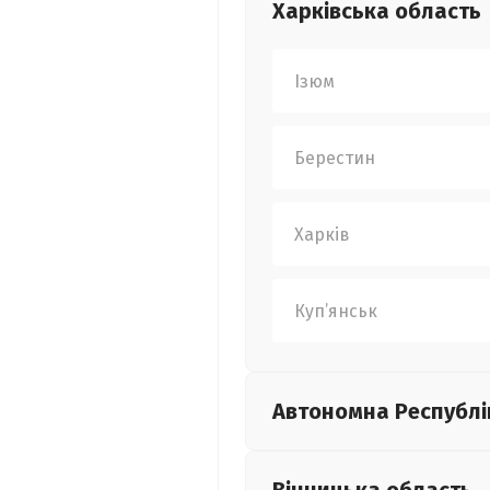
Харківська
область
Ізюм
Берестин
Харків
Куп’янськ
Автономна Республі