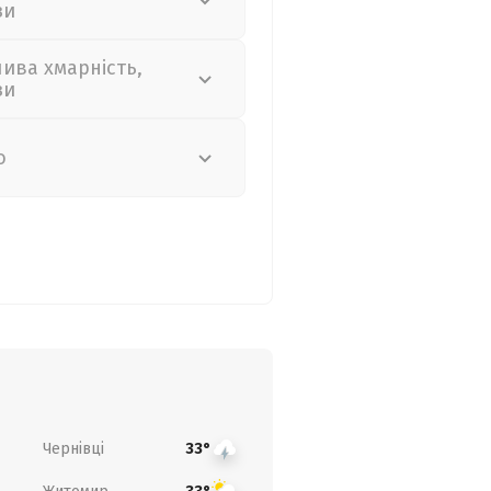
зи
лива хмарність,
зи
о
Чернівці
33°