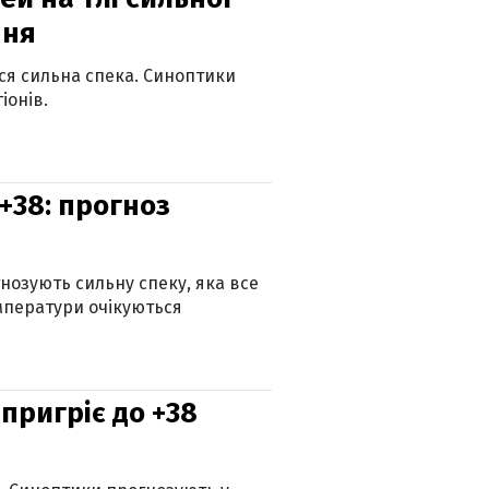
пня
ься сильна спека. Синоптики
іонів.
+38: прогноз
гнозують сильну спеку, яка все
мператури очікуються
 пригріє до +38