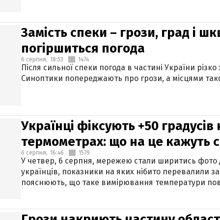
Замість спеки – грози, град і шк
погіршиться погода
6 серпня,
18:53
1474
Після сильної спеки погода в частині України різко
Синоптики попереджають про грози, а місцями тако
Українці фіксують +50 градусів
термометрах: що на це кажуть 
6 серпня,
16:46
1579
У четвер, 6 серпня, мережею стали ширитись фото
українців, показники на яких нібито перевалили за
пояснюють, що таке вимірювання температури пов
Грози накриють частину областе