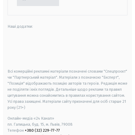
Наші додатки:
android
apple
smart tv
samsung smart tv
Всі комерційні рекламні матеріали позначені словами "Спецпроєкт"
чи "Партнерський матеріал". Матеріали з позначкою "Експерт",
"Позиція" відображають позицію авторів та героїв. Редакція може
не поділяти їхніх поглядів. Детальніше щодо реклами та правил
цитування можна ознайомитись в правилах користування сайтом.
Усі права захищені.
Матеріали сайту призначені для осіб старше
21
року (21+)
Онлайн-медіа «24 Канал»
пл. Галицька, буд. 15, м. Львів, 79008
Телефон
+380 (32) 229-77-77