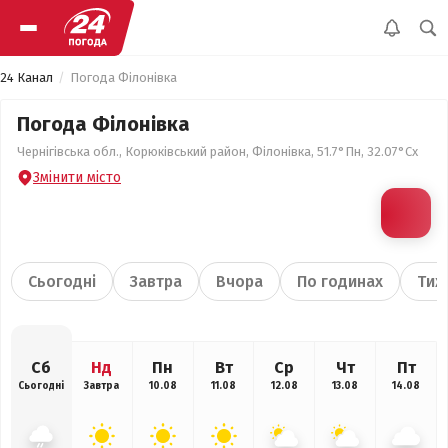
24 Канал
Погода Філонівка
Погода Філонівка
Чернігівська обл., Корюківський район, Філонівка, 51.7°Пн, 32.07°Сх
Змінити місто
Сьогодні
Завтра
Вчора
По годинах
Тиж
Сб
Нд
Пн
Вт
Ср
Чт
Пт
Сьогодні
Завтра
10.08
11.08
12.08
13.08
14.08