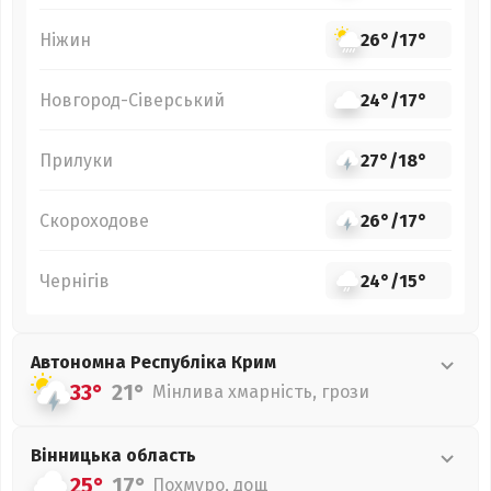
Ніжин
26°
/
17°
Новгород-Сіверський
24°
/
17°
Прилуки
27°
/
18°
Скороходове
26°
/
17°
Чернігів
24°
/
15°
Автономна Республіка Крим
33°
21°
Мінлива хмарність, грози
Вінницька
область
25°
17°
Похмуро, дощ