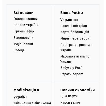
Всі новини
Війна Росії з
Головні новини
Україною
Новини України
Ракетні обстріли
Прямий ефір
Карта бойових дій
Відеоновини
Мирні переговори
Аудіоновини
Повітряна тривога в
Україні
Погода
Масована атака по
Україні
Вибухи у Росії
Втрати ворога
Мобілізація в
Новини економіки
Ціна нафти
Україні
Курси валют
Звільнення з військової