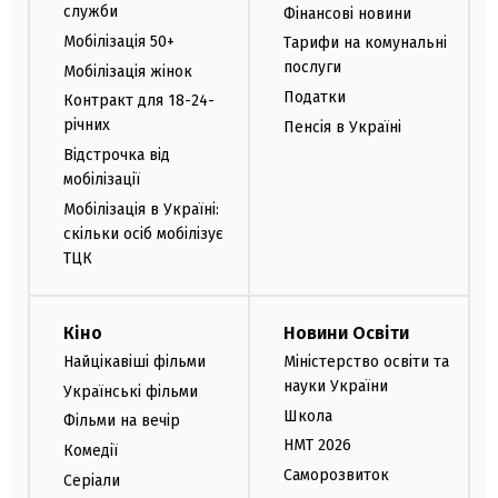
служби
Фінансові новини
Мобілізація 50+
Тарифи на комунальні
послуги
Мобілізація жінок
Податки
Контракт для 18-24-
річних
Пенсія в Україні
Відстрочка від
мобілізації
Мобілізація в Україні:
скільки осіб мобілізує
ТЦК
Кіно
Новини Освіти
Найцікавіші фільми
Міністерство освіти та
науки України
Українські фільми
Школа
Фільми на вечір
НМТ 2026
Комедії
Саморозвиток
Серіали