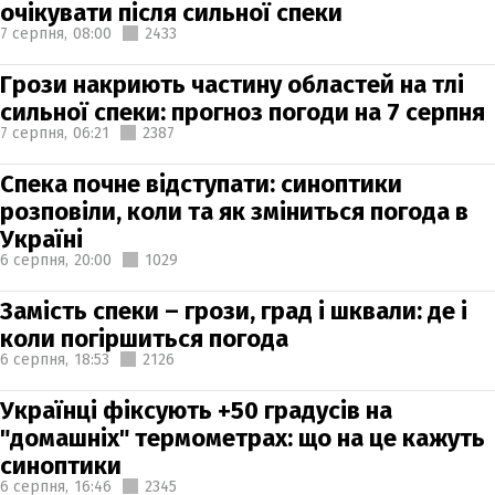
очікувати після сильної спеки
7 серпня,
08:00
2433
Грози накриють частину областей на тлі
сильної спеки: прогноз погоди на 7 серпня
7 серпня,
06:21
2387
Спека почне відступати: синоптики
розповіли, коли та як зміниться погода в
Україні
6 серпня,
20:00
1029
Замість спеки – грози, град і шквали: де і
коли погіршиться погода
6 серпня,
18:53
2126
Українці фіксують +50 градусів на
"домашніх" термометрах: що на це кажуть
синоптики
6 серпня,
16:46
2345