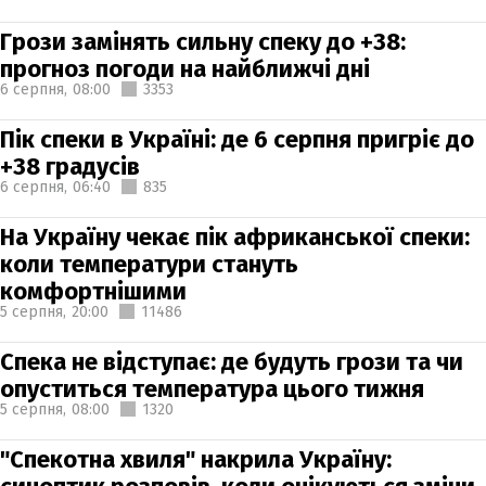
Грози замінять сильну спеку до +38:
прогноз погоди на найближчі дні
6 серпня,
08:00
3353
Пік спеки в Україні: де 6 серпня пригріє до
+38 градусів
6 серпня,
06:40
835
На Україну чекає пік африканської спеки:
коли температури стануть
комфортнішими
5 серпня,
20:00
11486
Спека не відступає: де будуть грози та чи
опуститься температура цього тижня
5 серпня,
08:00
1320
"Спекотна хвиля" накрила Україну: