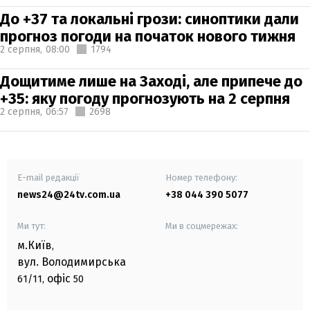
До +37 та локальні грози: синоптики дали
прогноз погоди на початок нового тижня
2 серпня,
08:00
1794
Дощитиме лише на Заході, але припече до
+35: яку погоду прогнозують на 2 серпня
2 серпня,
06:57
2698
E-mail редакції
Номер телефону:
news24@24tv.com.ua
+38 044 390 5077
Ми тут:
Ми в соцмережах:
м.Київ
,
вул. Володимирська
офіс
61/11,
50