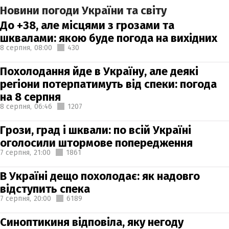
Новини погоди України та світу
До +38, але місцями з грозами та
шквалами: якою буде погода на вихідних
8 серпня,
08:00
430
Похолодання йде в Україну, але деякі
регіони потерпатимуть від спеки: погода
на 8 серпня
8 серпня,
06:46
1207
Грози, град і шквали: по всій Україні
оголосили штормове попередження
7 серпня,
21:00
1861
В Україні дещо похолодає: як надовго
відступить спека
7 серпня,
20:00
6189
Синоптикиня відповіла, яку негоду