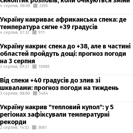
синоптик розповів, коли очікуються зміни
4 серпня,
08:00
2350
Україну накриває африканська спека: де
температура сягне +39 градусів
4 серпня,
07:32
911
Україну накриє спека до +38, але в частині
областей пройдуть дощі: прогноз погоди
на 3 серпня
3 серпня,
09:27
10985
Від спеки +40 градусів до злив зі
шквалами: прогноз погоди на тиждень
3 серпня,
08:00
5464
Україну накрив "тепловий купол": у 5
регіонах зафіксували температурні
рекорди
2 серпня,
14:52
3681