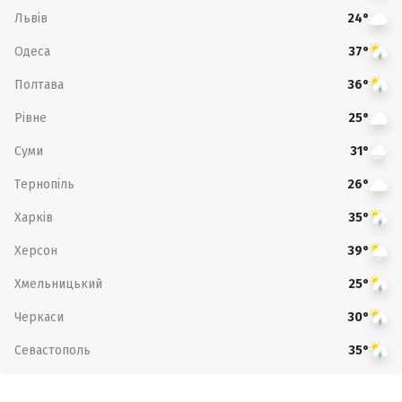
Львів
24°
Одеса
37°
Полтава
36°
Рівне
25°
Суми
31°
Тернопіль
26°
Харків
35°
Херсон
39°
Хмельницький
25°
Черкаси
30°
Севастополь
35°