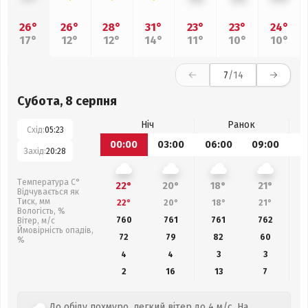
26°
26°
28°
31°
23°
23°
24°
17°
12°
12°
14°
11°
10°
10°
7
/14
Субота, 8 серпня
Ніч
Ранок
Схід:
05:23
00:00
03:00
06:00
09:00
1
Захід:
20:28
Температура С°
22°
20°
18°
21°
Відчувається як
Тиск, мм
22°
20°
18°
21°
Вологість, %
760
761
761
762
Вітер, м/с
Ймовірність опадів,
72
79
82
60
%
4
4
3
3
2
16
13
7
До обіду похмуро, легкий вітер до 4 м/с. На