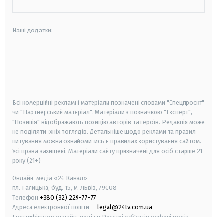
Наші додатки:
android
apple
smart tv
samsung smart tv
Всі комерційні рекламні матеріали позначені словами "Спецпроєкт"
чи "Партнерський матеріал". Матеріали з позначкою "Експерт",
"Позиція" відображають позицію авторів та героїв. Редакція може
не поділяти їхніх поглядів. Детальніше щодо реклами та правил
цитування можна ознайомитись в правилах користування сайтом.
Усі права захищені.
Матеріали сайту призначені для осіб старше
21
року (21+)
Онлайн-медіа «24 Канал»
пл. Галицька, буд. 15, м. Львів, 79008
Телефон
+380 (32) 229-77-77
Адреса електронної пошти —
legal@24tv.com.ua
Ідентифікатор онлайн-медіа в Реєстрі суб'єктів у сфері медіа —