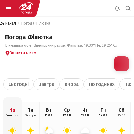
24 Канал
Погода Філютка
Погода Філютка
Вінницька обл., Вінницький район, Філютка, 49.33°Пн, 29.26°Сх
Змінити місто
Сьогодні
Завтра
Вчора
По годинах
Тиж
Нд
Пн
Вт
Ср
Чт
Пт
Сб
Сьогодні
Завтра
11.08
12.08
13.08
14.08
15.08