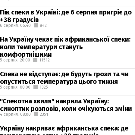
Пік спеки в Україні: де 6 серпня пригріє до
+38 градусів
6 серпня,
06:40
842
На Україну чекає пік африканської спеки:
коли температури стануть
комфортнішими
5 серпня,
20:00
11512
Спека не відступає: де будуть грози та чи
опуститься температура цього тижня
5 серпня,
08:00
1325
"Спекотна хвиля" накрила Україну:
синоптик розповів, коли очікуються зміни
4 серпня,
08:00
2351
Україну накриває африканська спека: де