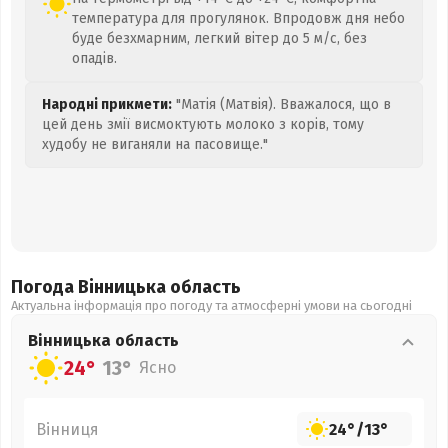
температура для прогулянок. Впродовж дня небо
буде безхмарним, легкий вітер до 5 м/с, без
опадів.
Народні прикмети:
"Матія (Матвія). Вважалося, що в
цей день змії висмоктують молоко з корів, тому
худобу не виганяли на пасовище."
Погода Вінницька
область
Актуальна інформація про погоду та атмосферні умови на сьогодні
Вінницька
область
24°
13°
Ясно
Вінниця
24°
/
13°