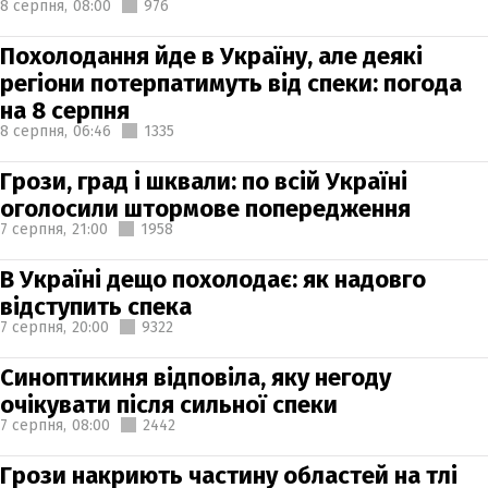
8 серпня,
08:00
976
Похолодання йде в Україну, але деякі
регіони потерпатимуть від спеки: погода
на 8 серпня
8 серпня,
06:46
1335
Грози, град і шквали: по всій Україні
оголосили штормове попередження
7 серпня,
21:00
1958
В Україні дещо похолодає: як надовго
відступить спека
7 серпня,
20:00
9322
Синоптикиня відповіла, яку негоду
очікувати після сильної спеки
7 серпня,
08:00
2442
Грози накриють частину областей на тлі