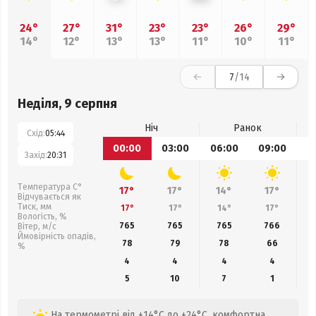
24°
27°
31°
23°
23°
26°
29°
14°
12°
13°
13°
11°
10°
11°
7
/14
Неділя, 9 серпня
Ніч
Ранок
Схід:
05:44
00:00
03:00
06:00
09:00
1
Захід:
20:31
Температура С°
17°
17°
14°
17°
Відчувається як
Тиск, мм
17°
17°
14°
17°
Вологість, %
765
765
765
766
Вітер, м/с
Ймовірність опадів,
78
79
78
66
%
4
4
4
4
5
10
7
1
На термометрі від +14°C до +24°C, комфортна