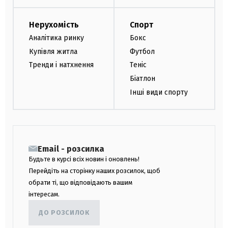
Нерухомість
Спорт
Аналітика ринку
Бокс
Купівля житла
Футбол
Тренди і натхнення
Теніс
Біатлон
Інші види спорту
Email - розсилка
Будьте в курсі всіх новин і оновлень!
Перейдіть на сторінку наших розсилок, щоб
обрати ті, що відповідають вашим
інтересам.
ДО РОЗСИЛОК