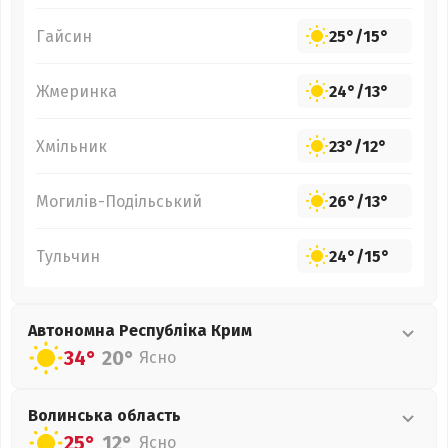
Гайсин
25°
/
15°
Жмеринка
24°
/
13°
Хмільник
23°
/
12°
Могилів-Подільський
26°
/
13°
Тульчин
24°
/
15°
Автономна Республіка Крим
34°
20°
Ясно
Волинська
область
25°
12°
Ясно