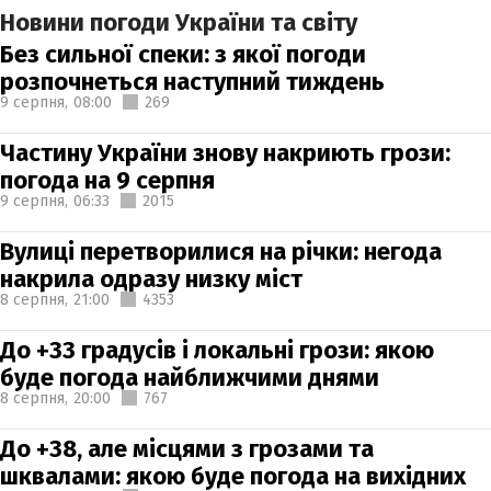
Новини погоди України та світу
Без сильної спеки: з якої погоди
розпочнеться наступний тиждень
9 серпня,
08:00
269
Частину України знову накриють грози:
погода на 9 серпня
9 серпня,
06:33
2015
Вулиці перетворилися на річки: негода
накрила одразу низку міст
8 серпня,
21:00
4353
До +33 градусів і локальні грози: якою
буде погода найближчими днями
8 серпня,
20:00
767
До +38, але місцями з грозами та
шквалами: якою буде погода на вихідних