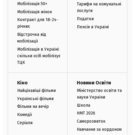
Мобілізація 50+
Тарифи на комунальні
послуги
Мобілізація жінок
Податки
Контракт для 18-24-
річних
Пенсія в Україні
Відстрочка від
мобілізації
Мобілізація в Україні:
скільки осіб мобілізує
ТЦК
Кіно
Новини Освіти
Найцікавіші фільми
Міністерство освіти та
науки України
Українські фільми
Школа
Фільми на вечір
НМТ 2026
Комедії
Саморозвиток
Серіали
Навчання за кордоном