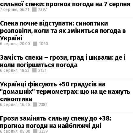
сильної спеки: прогноз погоди на 7 серпня
7 серпня,
06:21
2397
Спека почне відступати: синоптики
розповіли, коли та як зміниться погода в
Україні
6 серпня,
20:00
1060
Замість спеки – грози, град і шквали: де і
коли погіршиться погода
6 серпня,
18:53
2131
Українці фіксують +50 градусів на
"домашніх" термометрах: що на це кажуть
синоптики
6 серпня,
16:46
2382
Грози замінять сильну спеку до +38:
прогноз погоди на найближчі дні
6 серпня,
08:00
3359