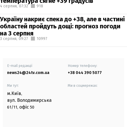
температура сягне +39 градусів
4 серпня,
07:32
918
Україну накриє спека до +38, але в частині
областей пройдуть дощі: прогноз погоди
на 3 серпня
3 серпня,
09:27
10997
E-mail редакції
Номер телефону:
news24@24tv.com.ua
+38 044 390 5077
Ми тут:
Ми в соцмережах:
м.Київ
,
вул. Володимирська
офіс
61/11,
50