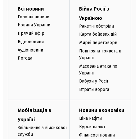
Всі новини
Війна Росії з
Головні новини
Україною
Новини України
Ракетні обстріли
Прямий ефір
Карта бойових дій
Відеоновини
Мирні переговори
Аудіоновини
Повітряна тривога в
Україні
Погода
Масована атака по
Україні
Вибухи у Росії
Втрати ворога
Мобілізація в
Новини економіки
Ціна нафти
Україні
Курси валют
Звільнення з військової
служби
Фінансові новини