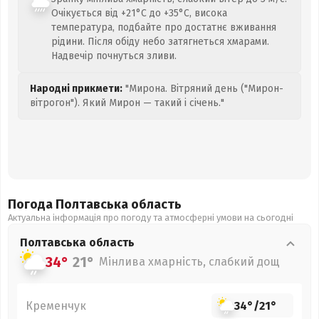
Очікується від +21°C до +35°C, висока
температура, подбайте про достатнє вживання
рідини. Після обіду небо затягнеться хмарами.
Надвечір почнуться зливи.
Народні прикмети:
"Мирона. Вітряний день ("Мирон-
вітрогон"). Який Мирон — такий і січень."
Погода Полтавська
область
Актуальна інформація про погоду та атмосферні умови на сьогодні
Полтавська
область
34°
21°
Мінлива хмарність, слабкий дощ
Кременчук
34°
/
21°