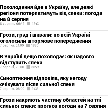
Похолодання йде в Україну, але деякі
регіони потерпатимуть від спеки: погода
на 8 серпня
8 серпня,
06:46
1243
Грози, град і шквали: по всій Україні
оголосили штормове попередження
7 серпня,
21:00
1886
В Україні дещо похолодає: як надовго
відступить спека
7 серпня,
20:00
6659
Синоптикиня відповіла, яку негоду
очікувати після сильної спеки
7 серпня,
08:00
2435
Грози накриють частину областей на тлі
сильної спеки: прогноз погоди на 7 серпня