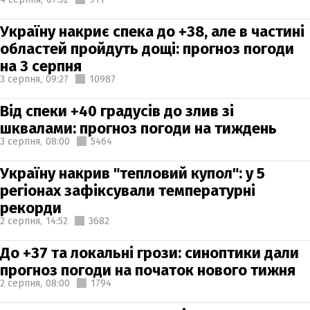
Україну накриє спека до +38, але в частині
областей пройдуть дощі: прогноз погоди
на 3 серпня
3 серпня,
09:27
10987
Від спеки +40 градусів до злив зі
шквалами: прогноз погоди на тиждень
3 серпня,
08:00
5464
Україну накрив "тепловий купол": у 5
регіонах зафіксували температурні
рекорди
2 серпня,
14:52
3682
До +37 та локальні грози: синоптики дали
прогноз погоди на початок нового тижня
2 серпня,
08:00
1794