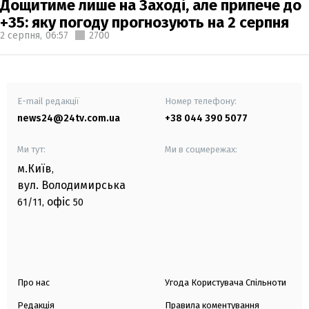
Дощитиме лише на Заході, але припече до
+35: яку погоду прогнозують на 2 серпня
2 серпня,
06:57
2700
E-mail редакції
Номер телефону:
news24@24tv.com.ua
+38 044 390 5077
Ми тут:
Ми в соцмережах:
м.Київ
,
вул. Володимирська
офіс
61/11,
50
Про нас
Угода Користувача Спільноти
Редакція
Правила коментування