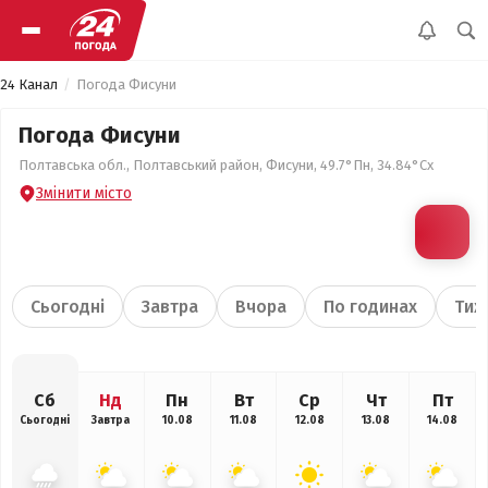
24 Канал
Погода Фисуни
Погода Фисуни
Полтавська обл., Полтавський район, Фисуни, 49.7°Пн, 34.84°Сх
Змінити місто
Сьогодні
Завтра
Вчора
По годинах
Тиж
Сб
Нд
Пн
Вт
Ср
Чт
Пт
Сьогодні
Завтра
10.08
11.08
12.08
13.08
14.08