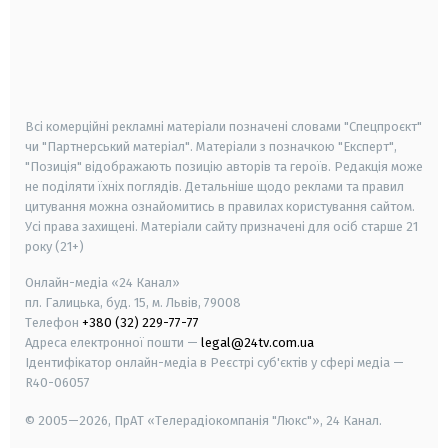
android
apple
smart tv
samsung smart tv
Всі комерційні рекламні матеріали позначені словами "Спецпроєкт"
чи "Партнерський матеріал". Матеріали з позначкою "Експерт",
"Позиція" відображають позицію авторів та героїв. Редакція може
не поділяти їхніх поглядів. Детальніше щодо реклами та правил
цитування можна ознайомитись в правилах користування сайтом.
Усі права захищені.
Матеріали сайту призначені для осіб старше
21
року (21+)
Онлайн-медіа «24 Канал»
пл. Галицька, буд. 15, м. Львів, 79008
Телефон
+380 (32) 229-77-77
Адреса електронної пошти —
legal@24tv.com.ua
Ідентифікатор онлайн-медіа в Реєстрі суб'єктів у сфері медіа —
R40-06057
© 2005—2026,
ПрАТ «Телерадіокомпанія "Люкс"», 24 Канал.