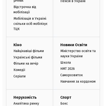
річних
Пенсія в Україні
Відстрочка від
мобілізації
Мобілізація в Україні:
скільки осіб мобілізує
ТЦК
Кіно
Новини Освіти
Найцікавіші фільми
Міністерство освіти та
науки України
Українські фільми
Школа
Фільми на вечір
НМТ 2026
Комедії
Саморозвиток
Серіали
Навчання за кордоном
Нерухомість
Спорт
Аналітика ринку
Бокс