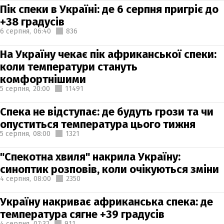
Пік спеки в Україні: де 6 серпня пригріє до
+38 градусів
6 серпня,
06:40
836
На Україну чекає пік африканської спеки:
коли температури стануть
комфортнішими
5 серпня,
20:00
11491
Спека не відступає: де будуть грози та чи
опуститься температура цього тижня
5 серпня,
08:00
1321
"Спекотна хвиля" накрила Україну:
синоптик розповів, коли очікуються зміни
4 серпня,
08:00
2350
Україну накриває африканська спека: де
температура сягне +39 градусів
4 серпня,
07:32
911