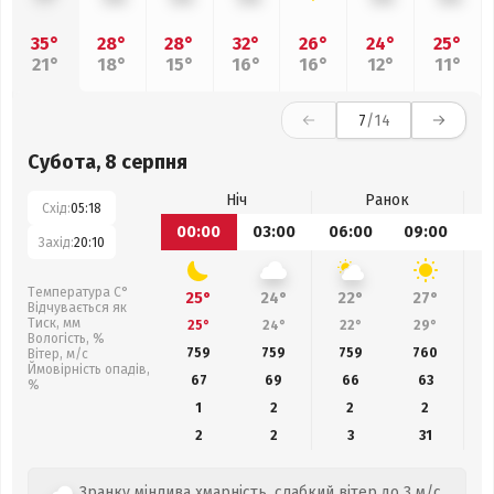
35°
28°
28°
32°
26°
24°
25°
21°
18°
15°
16°
16°
12°
11°
7
/14
Субота, 8 серпня
Ніч
Ранок
Схід:
05:18
00:00
03:00
06:00
09:00
1
Захід:
20:10
Температура С°
25°
24°
22°
27°
Відчувається як
Тиск, мм
25°
24°
22°
29°
Вологість, %
759
759
759
760
Вітер, м/с
Ймовірність опадів,
67
69
66
63
%
1
2
2
2
2
2
3
31
Зранку мінлива хмарність, слабкий вітер до 3 м/с.