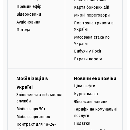
Прямий ефір
Карта бойових дій
Відеоновини
Мирні переговори
Аудіоновини
Повітряна тривога в
Україні
Погода
Масована атака по
Україні
Вибухи у Росії
Втрати ворога
Мобілізація в
Новини економіки
Ціна нафти
Україні
Курси валют
Звільнення з військової
служби
Фінансові новини
Мобілізація 50+
Тарифи на комунальні
послуги
Мобілізація жінок
Податки
Контракт для 18-24-