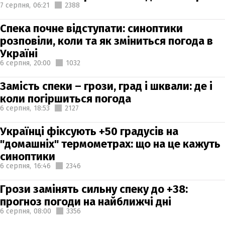
7 серпня,
06:21
2388
Спека почне відступати: синоптики
розповіли, коли та як зміниться погода в
Україні
6 серпня,
20:00
1032
Замість спеки – грози, град і шквали: де і
коли погіршиться погода
6 серпня,
18:53
2127
Українці фіксують +50 градусів на
"домашніх" термометрах: що на це кажуть
синоптики
6 серпня,
16:46
2346
Грози замінять сильну спеку до +38:
прогноз погоди на найближчі дні
6 серпня,
08:00
3356