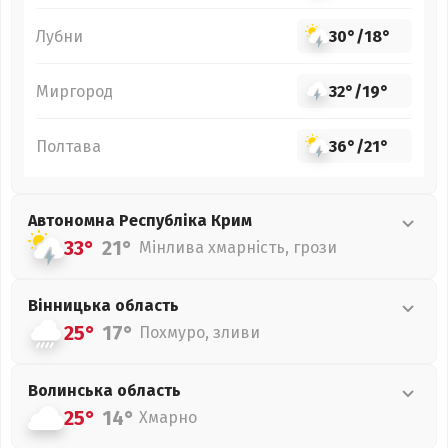
Лубни
30°
/
18°
Миргород
32°
/
19°
Полтава
36°
/
21°
Автономна Республіка Крим
33°
21°
Мінлива хмарність, грози
Вінницька
область
25°
17°
Похмуро, зливи
Волинська
область
25°
14°
Хмарно