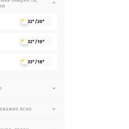
лива хмарність,
ви
32°
/
20°
32°
/
19°
33°
/
18°
о
еважно ясно