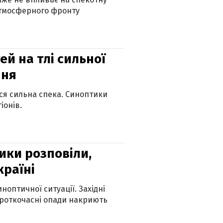
атмосферного фронту
й на тлі сильної
пня
ься сильна спека. Синоптики
іонів.
ики розповіли,
країні
оптичної ситуації. Західні
ороткочасні опади накриють