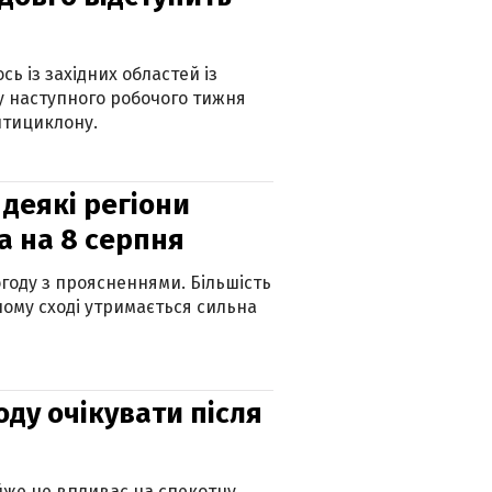
ь із західних областей із
 наступного робочого тижня
нтициклону.
 деякі регіони
а на 8 серпня
огоду з проясненнями. Більшість
ному сході утримається сильна
оду очікувати після
айже не впливає на спекотну