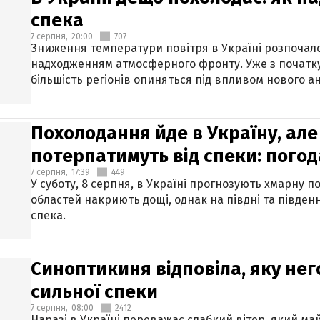
спека
7 серпня,
20:00
707
Зниження температури повітря в Україні розпочалос
надходженням атмосферного фронту. Уже з початку
більшість регіонів опиняться під впливом нового а
Похолодання йде в Україну, але
потерпатимуть від спеки: погод
7 серпня,
17:39
449
У суботу, 8 серпня, в Україні прогнозують хмарну п
областей накриють дощі, однак на півдні та півден
спека.
Синоптикиня відповіла, яку нег
сильної спеки
7 серпня,
08:00
2412
Наразі в Україні переважає слабкий вітер, який м