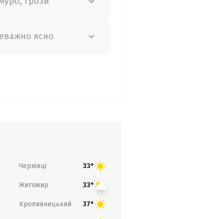
муро, грози
еважно ясно
Чернівці
33°
Житомир
33°
Кропивницький
37°