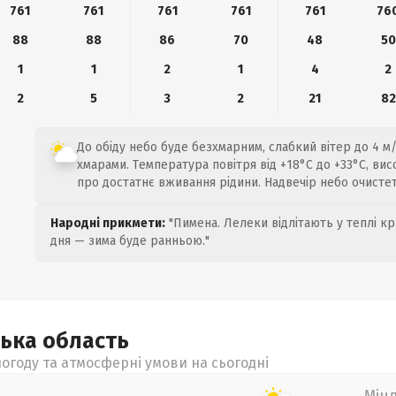
761
761
761
761
761
76
88
88
86
70
48
50
1
1
2
1
4
2
2
5
3
2
21
82
До обіду небо буде безхмарним, слабкий вітер до 4 м
хмарами. Температура повітря від +18°C до +33°C, ви
про достатнє вживання рідини. Надвечір небо очистет
Народні прикмети:
"Пимена. Лелеки відлітають у теплі кр
дня — зима буде ранньою."
ська
область
огоду та атмосферні умови на сьогодні