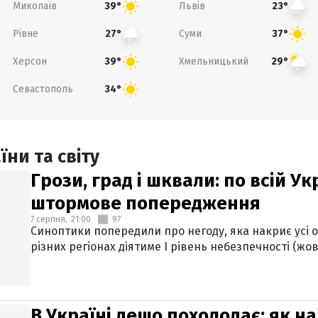
Миколаїв
Львів
39°
23°
Рівне
Суми
27°
37°
Херсон
Хмельницький
39°
29°
Севастополь
34°
ни та світу
Грози, град і шквали: по всій У
штормове попередження
7 серпня,
21:00
97
Синоптики попередили про негоду, яка накриє усі об
різних регіонах діятиме І рівень небезпечності (жов
В Україні дещо похолодає: як н