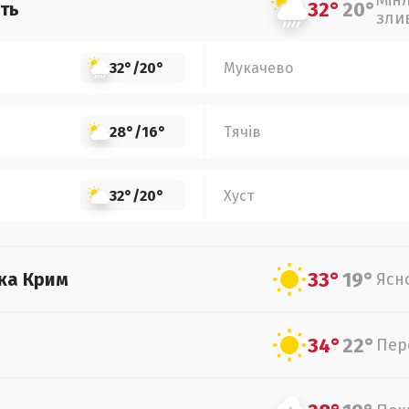
Мін
32°
20°
ть
зли
32°
/
20°
Мукачево
28°
/
16°
Тячів
32°
/
20°
Хуст
33°
19°
ка Крим
Ясн
34°
22°
Пер