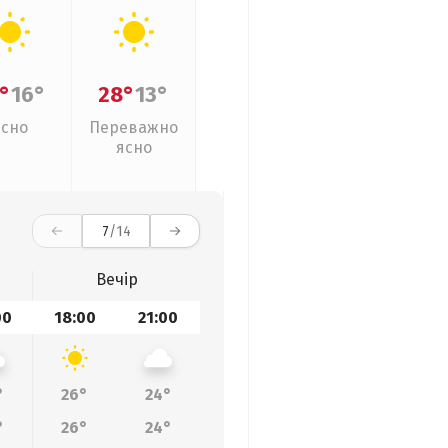
°
16°
28°
13°
Ясно
Переважно
ясно
7
/14
Вечір
00
18:00
21:00
°
26°
24°
°
26°
24°