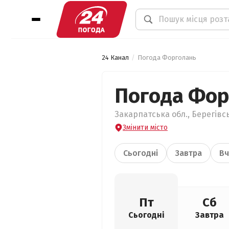
24 Канал
Погода Форголань
Погода Фор
Закарпатська обл., Берегівс
Змінити місто
Сьогодні
Завтра
Вч
Пт
Сб
Сьогодні
Завтра