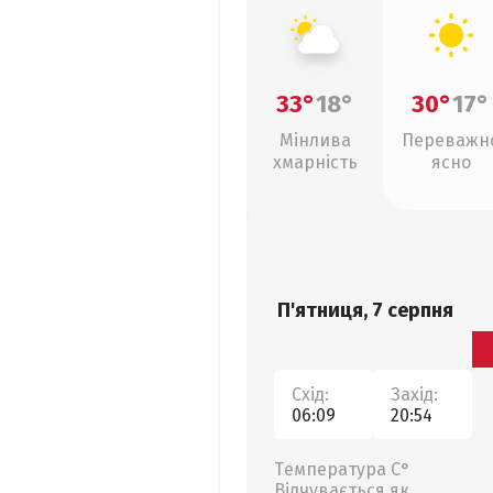
33°
18°
30°
17°
Мінлива
Переважн
хмарність
ясно
П'ятниця, 7 серпня
Схід:
Захід:
06:09
20:54
Температура С°
Відчувається як