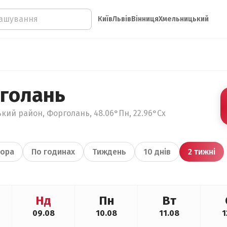
Київ
Львів
Вінниця
Хмельницький
голань
ький район, Форголань, 48.06°Пн, 22.96°Сх
ора
По годинах
Тиждень
10 днів
2 тижні
Нд
Пн
Вт
09.08
10.08
11.08
1