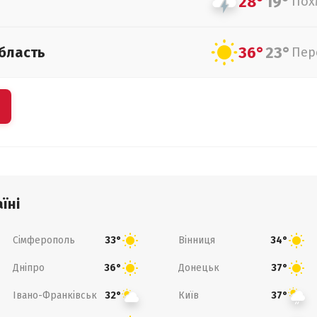
28°
19°
Пох
36°
23°
бласть
Пер
їні
Сімферополь
Вінниця
33°
34°
Дніпро
Донецьк
36°
37°
Івано-Франківськ
Київ
32°
37°