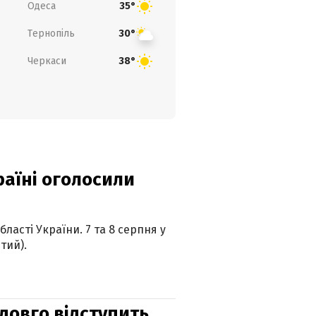
Одеса
35°
Тернопіль
30°
Черкаси
38°
країні оголосили
ласті України. 7 та 8 серпня у
тий).
адовго відступить