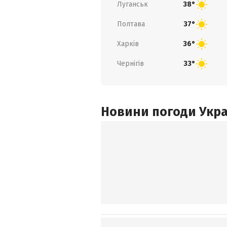
Луганськ
38°
Полтава
37°
Харків
36°
Чернігів
33°
Новини погоди Украї