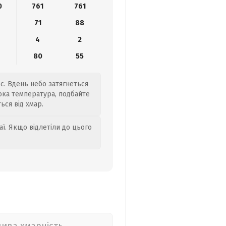
0
761
761
71
88
4
2
80
55
/с. Вдень небо затягнеться
сока температура, подбайте
ься від хмар.
аї. Якщо відлетіли до цього