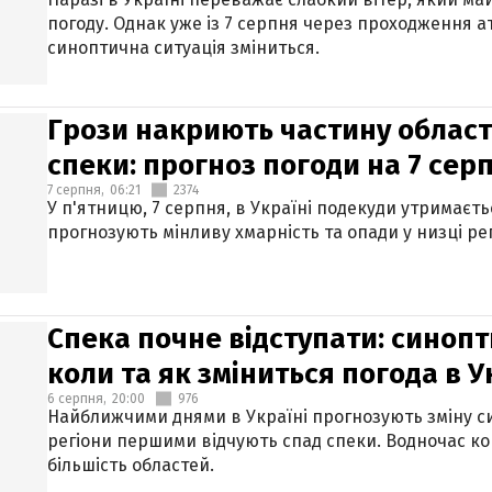
погоду. Однак уже із 7 серпня через проходження 
синоптична ситуація зміниться.
Грози накриють частину областе
спеки: прогноз погоди на 7 сер
7 серпня,
06:21
2374
У п'ятницю, 7 серпня, в Україні подекуди утримаєт
прогнозують мінливу хмарність та опади у низці рег
Спека почне відступати: синопт
коли та як зміниться погода в У
6 серпня,
20:00
976
Найближчими днями в Україні прогнозують зміну син
регіони першими відчують спад спеки. Водночас к
більшість областей.