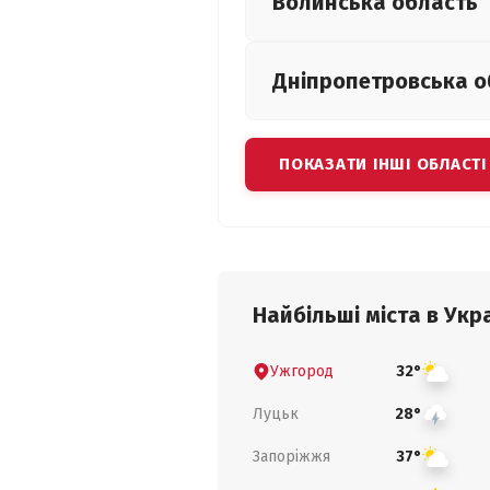
Волинська
область
Дніпропетровська
о
ПОКАЗАТИ ІНШІ ОБЛАСТІ
Найбільші міста в Укра
Ужгород
32°
Луцьк
28°
Запоріжжя
37°