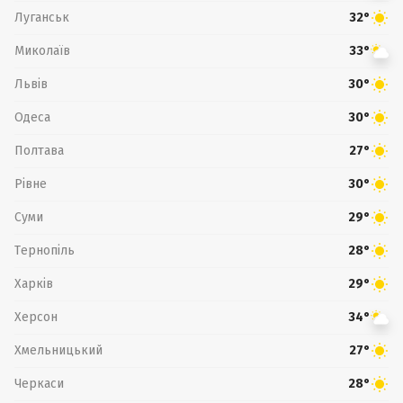
Луганськ
32°
Миколаїв
33°
Львів
30°
Одеса
30°
Полтава
27°
Рівне
30°
Суми
29°
Тернопіль
28°
Харків
29°
Херсон
34°
Хмельницький
27°
Черкаси
28°