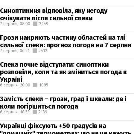
Синоптикиня відповіла, яку негоду
очікувати після сильної спеки
7 серпня,
08:00
2449
Грози накриють частину областей на тлі
сильної спеки: прогноз погоди на 7 серпня
7 серпня,
06:21
2412
Спека почне відступати: синоптики
розповіли, коли та як зміниться погода в
Україні
6 серпня,
20:00
1085
Замість спеки – грози, град і шквали: де і
коли погіршиться погода
6 серпня,
18:53
2139
Українці фіксують +50 градусів на
"домашніх" термометрах: що на це кажуть