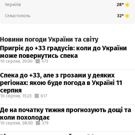
Чернігів
28°
Севастополь
32°
Новини погоди України та світу
Пригріє до +33 градусів: коли до України
може повернутись спека
10 серпня,
20:00
473
Спека до +33, але з грозами у деяких
регіонах: якою буде погода в Україні 11
серпня
10 серпня,
15:23
617
Де на початку тижня прогнозують дощі та
коли похолодає
10 серпня,
08:00
379