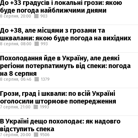
До +33 градусів і локальні грози: якою
буде погода найближчими днями
8 серпня,
20:00
903
До +38, але місцями з грозами та
шквалами: якою буде погода на вихідних
8 серпня,
08:00
993
Похолодання йде в Україну, але деякі
регіони потерпатимуть від спеки: погода
на 8 серпня
8 серпня,
06:46
1379
Грози, град і шквали: по всій Україні
оголосили штормове попередження
7 серпня,
21:00
1993
В Україні дещо похолодає: як надовго
відступить спека
7 серпня,
20:00
9506