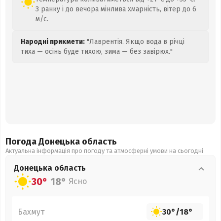
З ранку і до вечора мінлива хмарність, вітер до 6
м/с.
Народні прикмети:
"Лаврентія. Якщо вода в річці
тиха — осінь буде тихою, зима — без завірюх."
Погода Донецька
область
Актуальна інформація про погоду та атмосферні умови на сьогодні
Донецька
область
30°
18°
Ясно
Бахмут
30°
/
18°