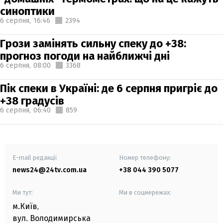
синоптики
6 серпня,
16:46
2394
Грози замінять сильну спеку до +38:
прогноз погоди на найближчі дні
6 серпня,
08:00
3368
Пік спеки в Україні: де 6 серпня пригріє до
+38 градусів
6 серпня,
06:40
859
E-mail редакції
Номер телефону:
news24@24tv.com.ua
+38 044 390 5077
Ми тут:
Ми в соцмережах:
м.Київ
,
вул. Володимирська