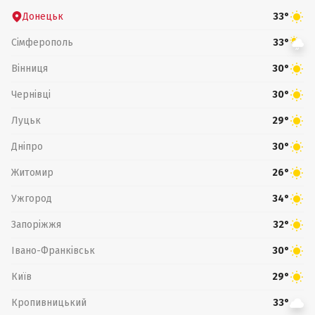
Донецьк
33°
Сімферополь
33°
Вінниця
30°
Чернівці
30°
Луцьк
29°
Дніпро
30°
Житомир
26°
Ужгород
34°
Запоріжжя
32°
Івано-Франківськ
30°
Київ
29°
Кропивницький
33°