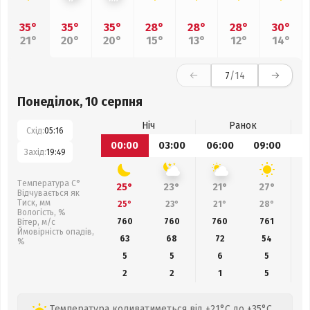
35°
35°
35°
28°
28°
28°
30°
21°
20°
20°
15°
13°
12°
14°
7
/14
Понеділок, 10 серпня
Ніч
Ранок
Схід:
05:16
00:00
03:00
06:00
09:00
1
Захід:
19:49
Температура С°
25°
23°
21°
27°
Відчувається як
Тиск, мм
25°
23°
21°
28°
Вологість, %
760
760
760
761
Вітер, м/с
Ймовірність опадів,
63
68
72
54
%
5
5
6
5
2
2
1
5
Температура коливатиметься від +21°C до +35°C.