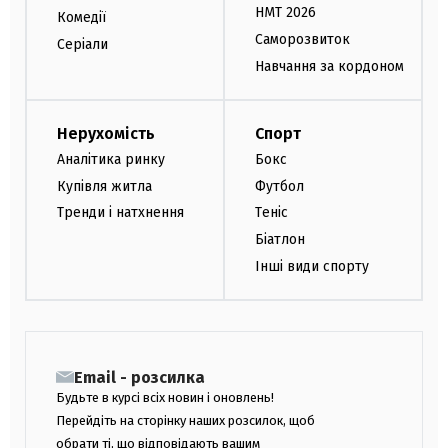
НМТ 2026
Комедії
Саморозвиток
Серіали
Навчання за кордоном
Нерухомість
Спорт
Аналітика ринку
Бокс
Купівля житла
Футбол
Тренди і натхнення
Теніс
Біатлон
Інші види спорту
Email - розсилка
Будьте в курсі всіх новин і оновлень!
Перейдіть на сторінку наших розсилок, щоб
обрати ті, що відповідають вашим