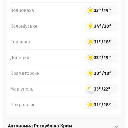
Волноваха
33°
/
19°
Кальміуське
34°
/
20°
Горлівка
31°
/
18°
Донецьк
33°
/
19°
Краматорськ
30°
/
18°
Маріуполь
33°
/
22°
Покровськ
31°
/
18°
Автономна Республіка Крим