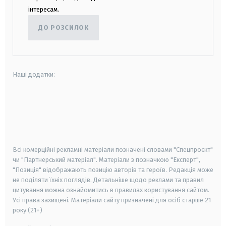
інтересам.
ДО РОЗСИЛОК
Наші додатки:
android
apple
smart tv
samsung smart tv
Всі комерційні рекламні матеріали позначені словами "Спецпроєкт"
чи "Партнерський матеріал". Матеріали з позначкою "Експерт",
"Позиція" відображають позицію авторів та героїв. Редакція може
не поділяти їхніх поглядів. Детальніше щодо реклами та правил
цитування можна ознайомитись в правилах користування сайтом.
Усі права захищені.
Матеріали сайту призначені для осіб старше
21
року (21+)