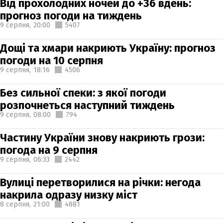
Від прохолодних ночей до +36 вдень:
прогноз погоди на тиждень
9 серпня,
20:00
5407
Дощі та хмари накриють Україну: прогноз
погоди на 10 серпня
9 серпня,
18:16
4506
Без сильної спеки: з якої погоди
розпочнеться наступний тиждень
9 серпня,
08:00
794
Частину України знову накриють грози:
погода на 9 серпня
9 серпня,
06:33
2442
Вулиці перетворилися на річки: негода
накрила одразу низку міст
8 серпня,
21:00
4881