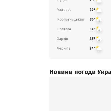
Луцьк
25°
Ужгород
29°
Кропивницький
35°
Полтава
34°
Харків
35°
Чернігів
24°
Новини погоди Украї