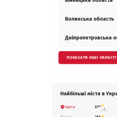
Вінницька
область
Волинська
область
Дніпропетровська
о
ПОКАЗАТИ ІНШІ ОБЛАСТІ
Найбільші міста в Укра
Одеса
37°