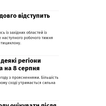
адовго відступить
ь із західних областей із
 наступного робочого тижня
нтициклону.
 деякі регіони
а на 8 серпня
огоду з проясненнями. Більшість
ному сході утримається сильна
оду очікувати після