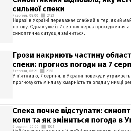
сильної спеки
7 серпня,
08:00
2423
Наразі в Україні переважає слабкий вітер, який м
погоду. Однак уже із 7 серпня через проходження 
синоптична ситуація зміниться.
Грози накриють частину областе
спеки: прогноз погоди на 7 сер
7 серпня,
06:21
2381
У п'ятницю, 7 серпня, в Україні подекуди утримаєт
прогнозують мінливу хмарність та опади у низці рег
Спека почне відступати: синопт
коли та як зміниться погода в У
6 серпня,
20:00
1021