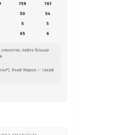
9
759
761
50
54
5
5
65
6
е спекотно, пийте більше
и.
гон"). Який Мирон — такий