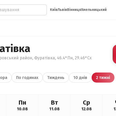
Київ
Львів
Вінниця
Хмельницький
атівка
тровський район, Фуратівка, 46.4°Пн, 29.46°Сх
ора
По годинах
Тиждень
10 днів
2 тижні
Пн
Вт
Ср
10.08
11.08
12.08
1