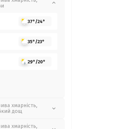
лива хмарність,
зи
37°
/
24°
35°
/
23°
29°
/
20°
лива хмарність,
бкий дощ
лива хмарність,