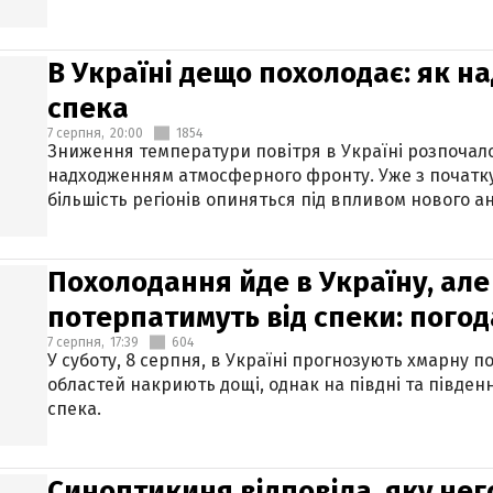
В Україні дещо похолодає: як н
спека
7 серпня,
20:00
1854
Зниження температури повітря в Україні розпочалос
надходженням атмосферного фронту. Уже з початку
більшість регіонів опиняться під впливом нового а
Похолодання йде в Україну, але
потерпатимуть від спеки: погод
7 серпня,
17:39
604
У суботу, 8 серпня, в Україні прогнозують хмарну п
областей накриють дощі, однак на півдні та півден
спека.
Синоптикиня відповіла, яку нег