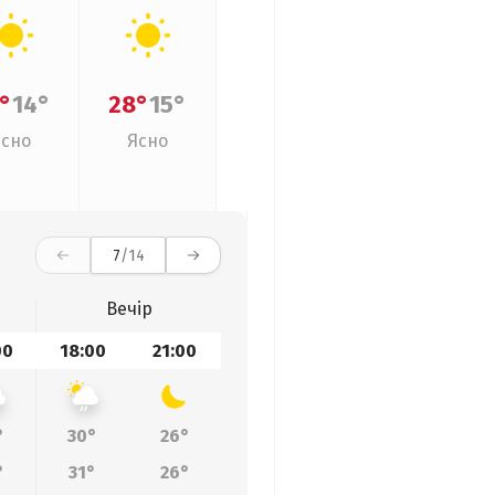
°
14°
28°
15°
Ясно
Ясно
7
/14
Вечір
00
18:00
21:00
°
30°
26°
°
31°
26°