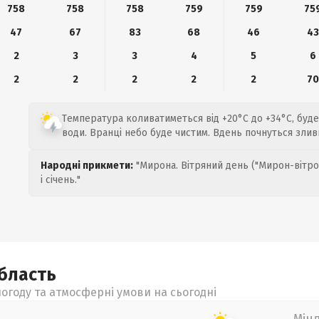
758
758
758
759
759
75
47
67
83
68
46
43
2
3
3
4
5
6
2
2
2
2
2
70
Температура коливатиметься від +20°C до +34°C, буд
води. Вранці небо буде чистим. Вдень почнуться злив
Народні прикмети:
"Мирона. Вітряний день ("Мирон-вітро
і січень."
бласть
огоду та атмосферні умови на сьогодні