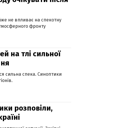
айже не впливає на спекотну
атмосферного фронту
й на тлі сильної
пня
ься сильна спека. Синоптики
іонів.
ики розповіли,
країні