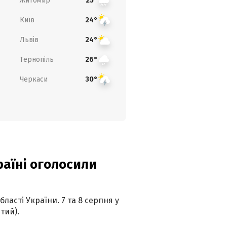
Житомир
25°
Київ
24°
Львів
24°
Тернопіль
26°
Черкаси
30°
країні оголосили
ласті України. 7 та 8 серпня у
тий).