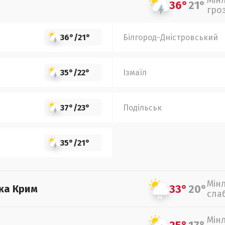
Мін
36°
21°
гро
36°
/
21°
Білгород-Дністровський
35°
/
22°
Ізмаїл
37°
/
23°
Подільськ
35°
/
21°
Мін
33°
20°
ка Крим
сла
Мін