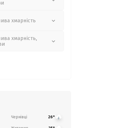
зи
лива хмарність
лива хмарність,
ви
Чернівці
26°