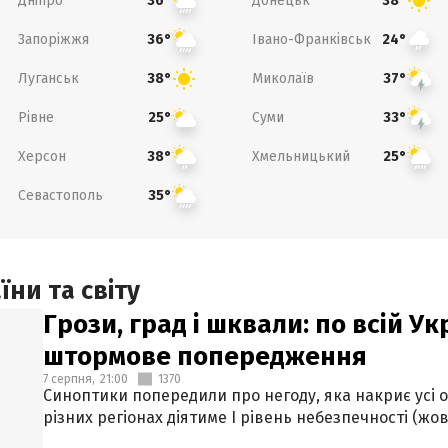
Дніпро
Донецьк
36°
38°
Запоріжжя
Івано-Франківськ
36°
24°
Луганськ
Миколаїв
38°
37°
Рівне
Суми
25°
33°
Херсон
Хмельницький
38°
25°
Севастополь
35°
ни та світу
Грози, град і шквали: по всій У
штормове попередження
7 серпня,
21:00
1370
Синоптики попередили про негоду, яка накриє усі об
різних регіонах діятиме І рівень небезпечності (жов