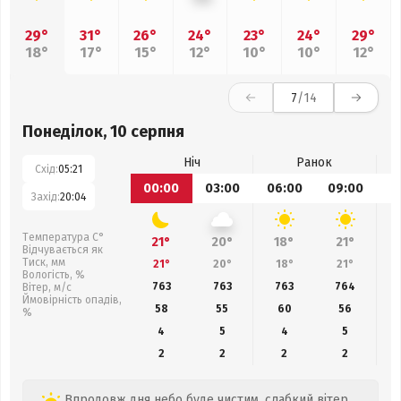
29°
31°
26°
24°
23°
24°
29°
18°
17°
15°
12°
10°
10°
12°
7
/14
Понеділок, 10 серпня
Ніч
Ранок
Схід:
05:21
00:00
03:00
06:00
09:00
1
Захід:
20:04
Температура С°
21°
20°
18°
21°
Відчувається як
Тиск, мм
21°
20°
18°
21°
Вологість, %
763
763
763
764
Вітер, м/с
Ймовірність опадів,
58
55
60
56
%
4
5
4
5
2
2
2
2
Впродовж дня небо буде чистим, слабкий вітер