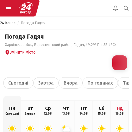
24 Канал
Погода Гадяч
Погода Гадяч
Харківська обл., Берестинський район, Гадяч, 49.29°Пн, 35.4°Сх
Змінити місто
Сьогодні
Завтра
Вчора
По годинах
Тиж
Пн
Вт
Ср
Чт
Пт
Сб
Нд
Сьогодні
Завтра
12.08
13.08
14.08
15.08
16.08