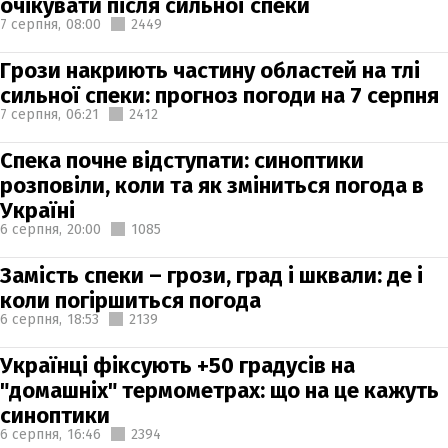
очікувати після сильної спеки
7 серпня,
08:00
2449
Грози накриють частину областей на тлі
сильної спеки: прогноз погоди на 7 серпня
7 серпня,
06:21
2412
Спека почне відступати: синоптики
розповіли, коли та як зміниться погода в
Україні
6 серпня,
20:00
1085
Замість спеки – грози, град і шквали: де і
коли погіршиться погода
6 серпня,
18:53
2139
Українці фіксують +50 градусів на
"домашніх" термометрах: що на це кажуть
синоптики
6 серпня,
16:46
2394