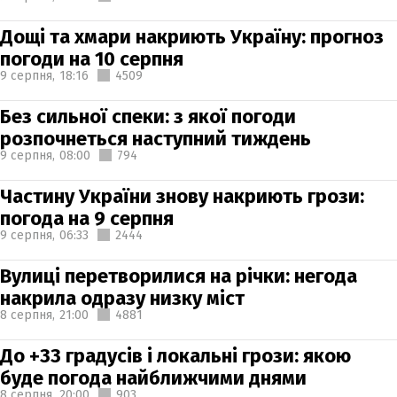
Дощі та хмари накриють Україну: прогноз
погоди на 10 серпня
9 серпня,
18:16
4509
Без сильної спеки: з якої погоди
розпочнеться наступний тиждень
9 серпня,
08:00
794
Частину України знову накриють грози:
погода на 9 серпня
9 серпня,
06:33
2444
Вулиці перетворилися на річки: негода
накрила одразу низку міст
8 серпня,
21:00
4881
До +33 градусів і локальні грози: якою
буде погода найближчими днями
8 серпня,
20:00
903