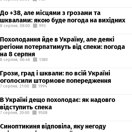
До +38, але місцями з грозами та
шквалами: якою буде погода на вихідних
8 серпня,
08:00
993
Похолодання йде в Україну, але деякі
регіони потерпатимуть від спеки: погода
на 8 серпня
8 серпня,
06:46
1380
Грози, град і шквали: по всій Україні
оголосили штормове попередження
7 серпня,
21:00
1994
В Україні дещо похолодає: як надовго
відступить спека
7 серпня,
20:00
9508
Синоптикиня відповіла, яку негоду