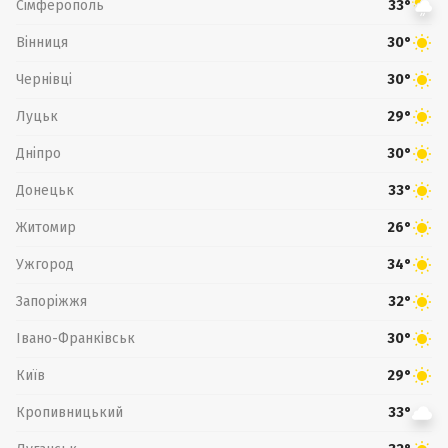
Сімферополь
33°
Вінниця
30°
Чернівці
30°
Луцьк
29°
Дніпро
30°
Донецьк
33°
Житомир
26°
Ужгород
34°
Запоріжжя
32°
Івано-Франківськ
30°
Київ
29°
Кропивницький
33°