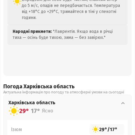
до 5 м/с, опадів не передбачається. Температура
від +18°C до +29°C, тримайтеся в тіні у спекотні
години.
Народні прикмети:
"Лаврентія. Якщо вода в річці
тиха — осінь буде тихою, зима — без завірюх."
Погода Харківська
область
Актуальна інформація про погоду та атмосферні умови на сьогодні
Харківська
область
29°
17°
Ясно
Ізюм
29°
/
17°