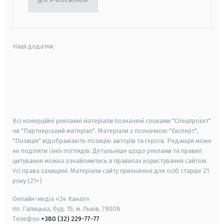
Наші додатки:
android
apple
smart tv
samsung smart tv
Всі комерційні рекламні матеріали позначені словами "Спецпроєкт"
чи "Партнерський матеріал". Матеріали з позначкою "Експерт",
"Позиція" відображають позицію авторів та героїв. Редакція може
не поділяти їхніх поглядів. Детальніше щодо реклами та правил
цитування можна ознайомитись в правилах користування сайтом.
Усі права захищені.
Матеріали сайту призначені для осіб старше
21
року (21+)
Онлайн-медіа «24 Канал»
пл. Галицька, буд. 15, м. Львів, 79008
Телефон
+380 (32) 229-77-77