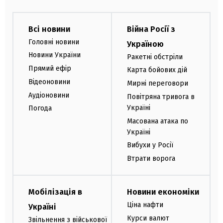
Всі новини
Війна Росії з
Головні новини
Україною
Новини України
Ракетні обстріли
Прямий ефір
Карта бойових дій
Відеоновини
Мирні переговори
Аудіоновини
Повітряна тривога в
Україні
Погода
Масована атака по
Україні
Вибухи у Росії
Втрати ворога
Мобілізація в
Новини економіки
Ціна нафти
Україні
Курси валют
Звільнення з військової