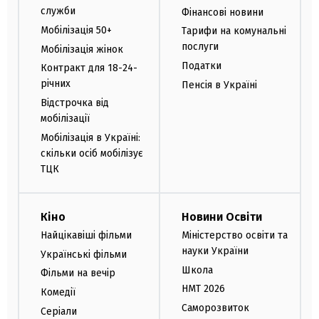
служби
Фінансові новини
Мобілізація 50+
Тарифи на комунальні
послуги
Мобілізація жінок
Податки
Контракт для 18-24-
річних
Пенсія в Україні
Відстрочка від
мобілізації
Мобілізація в Україні:
скільки осіб мобілізує
ТЦК
Кіно
Новини Освіти
Найцікавіші фільми
Міністерство освіти та
науки України
Українські фільми
Школа
Фільми на вечір
НМТ 2026
Комедії
Саморозвиток
Серіали