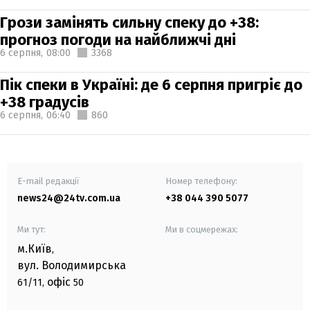
Грози замінять сильну спеку до +38:
прогноз погоди на найближчі дні
6 серпня,
08:00
3368
Пік спеки в Україні: де 6 серпня пригріє до
+38 градусів
6 серпня,
06:40
860
E-mail редакції
Номер телефону:
news24@24tv.com.ua
+38 044 390 5077
Ми тут:
Ми в соцмережах:
м.Київ
,
вул. Володимирська
офіс
61/11,
50