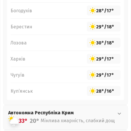
Богодухів
28°
/
17°
Берестин
29°
/
18°
Лозова
30°
/
18°
Харків
29°
/
17°
Чугуїв
29°
/
17°
Куп’янськ
28°
/
16°
Автономна Республіка Крим
33°
20°
Мінлива хмарність, слабкий дощ