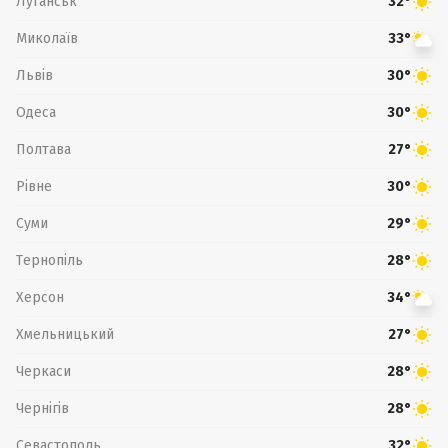
Луганськ
32°
Миколаїв
33°
Львів
30°
Одеса
30°
Полтава
27°
Рівне
30°
Суми
29°
Тернопіль
28°
Херсон
34°
Хмельницький
27°
Черкаси
28°
Чернігів
28°
Севастополь
32°