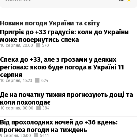
Новини погоди України та світу
Пригріє до +33 градусів: коли до України
може повернутись спека
10 серпня,
20:00
570
Спека до +33, але з грозами у деяких
регіонах: якою буде погода в Україні 11
серпня
10 серпня,
15:23
624
Де на початку тижня прогнозують дощі та
коли похолодає
10 серпня,
08:00
384
Від прохолодних ночей до +36 вдень:
прогноз погоди на тиждень
9 серпня,
20:00
5411