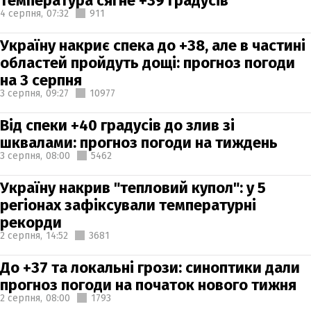
температура сягне +39 градусів
4 серпня,
07:32
911
Україну накриє спека до +38, але в частині
областей пройдуть дощі: прогноз погоди
на 3 серпня
3 серпня,
09:27
10977
Від спеки +40 градусів до злив зі
шквалами: прогноз погоди на тиждень
3 серпня,
08:00
5462
Україну накрив "тепловий купол": у 5
регіонах зафіксували температурні
рекорди
2 серпня,
14:52
3681
До +37 та локальні грози: синоптики дали
прогноз погоди на початок нового тижня
2 серпня,
08:00
1793