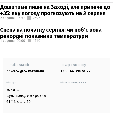
Дощитиме лише на Заході, але припече до
+35: яку погоду прогнозують на 2 серпня
2 серпня,
06:57
2697
Спека на початку серпня: чи поб'є вона
рекордні показники температури
1 серпня,
20:00
1540
E-mail редакції
Номер телефону:
news24@24tv.com.ua
+38 044 390 5077
Ми тут:
Ми в соцмережах:
м.Київ
,
вул. Володимирська
офіс
61/11,
50