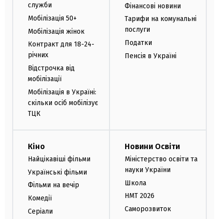
служби
Фінансові новини
Мобілізація 50+
Тарифи на комунальні
послуги
Мобілізація жінок
Податки
Контракт для 18-24-
річних
Пенсія в Україні
Відстрочка від
мобілізації
Мобілізація в Україні:
скільки осіб мобілізує
ТЦК
Кіно
Новини Освіти
Найцікавіші фільми
Міністерство освіти та
науки України
Українські фільми
Школа
Фільми на вечір
НМТ 2026
Комедії
Саморозвиток
Серіали