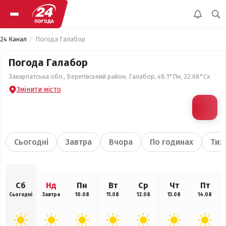
24 Канал
Погода Галабор
Погода Галабор
Закарпатська обл., Берегівський район, Галабор, 48.1°Пн, 22.68°Сх
Змінити місто
Сьогодні
Завтра
Вчора
По годинах
Тиж
Сб
Нд
Пн
Вт
Ср
Чт
Пт
Сьогодні
Завтра
10.08
11.08
12.08
13.08
14.08