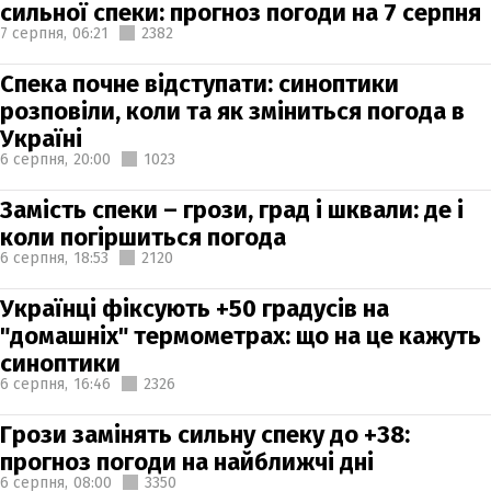
сильної спеки: прогноз погоди на 7 серпня
7 серпня,
06:21
2382
Спека почне відступати: синоптики
розповіли, коли та як зміниться погода в
Україні
6 серпня,
20:00
1023
Замість спеки – грози, град і шквали: де і
коли погіршиться погода
6 серпня,
18:53
2120
Українці фіксують +50 градусів на
"домашніх" термометрах: що на це кажуть
синоптики
6 серпня,
16:46
2326
Грози замінять сильну спеку до +38:
прогноз погоди на найближчі дні
6 серпня,
08:00
3350