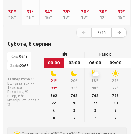
30°
31°
34°
35°
30°
30°
32°
18°
16°
16°
17°
17°
12°
15°
7
/14
Субота, 8 серпня
Ніч
Ранок
Схід:
06:13
00:00
03:00
06:00
09:00
1
Захід:
20:55
Температура С°
21°
20°
18°
22°
Відчувається як
Тиск, мм
21°
20°
18°
22°
Вологість, %
762
762
762
763
Вітер, м/с
Ймовірність опадів,
72
78
77
63
%
4
3
3
4
8
5
7
5
Очікується від +18°C до +30°C, одягайте легкий