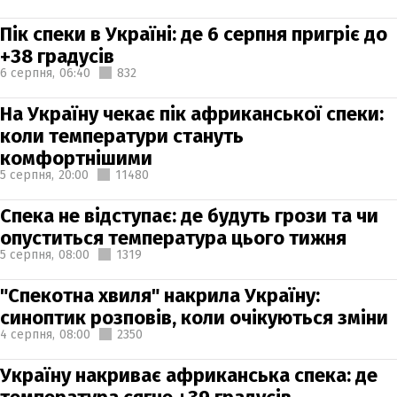
Пік спеки в Україні: де 6 серпня пригріє до
+38 градусів
6 серпня,
06:40
832
На Україну чекає пік африканської спеки:
коли температури стануть
комфортнішими
5 серпня,
20:00
11480
Спека не відступає: де будуть грози та чи
опуститься температура цього тижня
5 серпня,
08:00
1319
"Спекотна хвиля" накрила Україну:
синоптик розповів, коли очікуються зміни
4 серпня,
08:00
2350
Україну накриває африканська спека: де