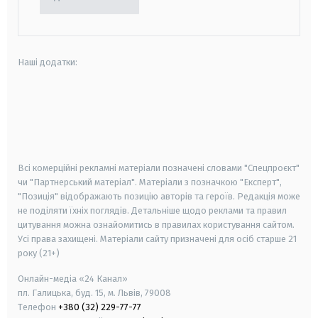
Наші додатки:
android
apple
smart tv
samsung smart tv
Всі комерційні рекламні матеріали позначені словами "Спецпроєкт"
чи "Партнерський матеріал". Матеріали з позначкою "Експерт",
"Позиція" відображають позицію авторів та героїв. Редакція може
не поділяти їхніх поглядів. Детальніше щодо реклами та правил
цитування можна ознайомитись в правилах користування сайтом.
Усі права захищені.
Матеріали сайту призначені для осіб старше
21
року (21+)
Онлайн-медіа «24 Канал»
пл. Галицька, буд. 15, м. Львів, 79008
Телефон
+380 (32) 229-77-77