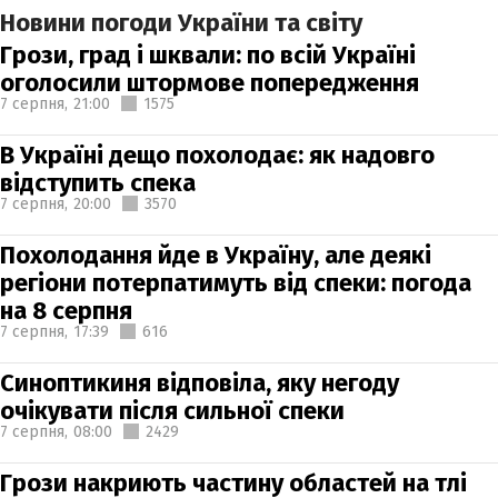
Новини погоди України та світу
Грози, град і шквали: по всій Україні
оголосили штормове попередження
7 серпня,
21:00
1575
В Україні дещо похолодає: як надовго
відступить спека
7 серпня,
20:00
3570
Похолодання йде в Україну, але деякі
регіони потерпатимуть від спеки: погода
на 8 серпня
7 серпня,
17:39
616
Синоптикиня відповіла, яку негоду
очікувати після сильної спеки
7 серпня,
08:00
2429
Грози накриють частину областей на тлі