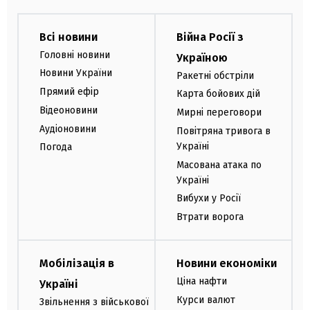
Всі новини
Війна Росії з
Головні новини
Україною
Новини України
Ракетні обстріли
Прямий ефір
Карта бойових дій
Відеоновини
Мирні переговори
Аудіоновини
Повітряна тривога в
Україні
Погода
Масована атака по
Україні
Вибухи у Росії
Втрати ворога
Мобілізація в
Новини економіки
Ціна нафти
Україні
Курси валют
Звільнення з військової