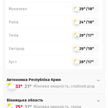
Мукачево
29°
/
18°
Рахів
24°
/
18°
Тячів
29°
/
17°
Ужгород
29°
/
18°
Хуст
28°
/
17°
Автономна Республіка Крим
33°
21°
Мінлива хмарність, слабкий дощ
Вінницька
область
25°
17°
Мінлива хмарність, грози