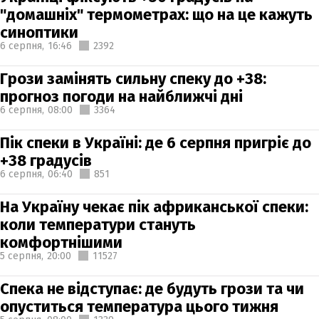
"домашніх" термометрах: що на це кажуть
синоптики
6 серпня,
16:46
2392
Грози замінять сильну спеку до +38:
прогноз погоди на найближчі дні
6 серпня,
08:00
3364
Пік спеки в Україні: де 6 серпня пригріє до
+38 градусів
6 серпня,
06:40
851
На Україну чекає пік африканської спеки:
коли температури стануть
комфортнішими
5 серпня,
20:00
11527
Спека не відступає: де будуть грози та чи
опуститься температура цього тижня