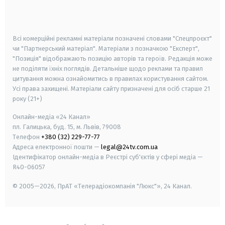
smart tv
samsung smart tv
Всі комерційні рекламні матеріали позначені словами "Спецпроєкт"
чи "Партнерський матеріал". Матеріали з позначкою "Експерт",
"Позиція" відображають позицію авторів та героїв. Редакція може
не поділяти їхніх поглядів. Детальніше щодо реклами та правил
цитування можна ознайомитись в правилах користування сайтом.
Усі права захищені.
Матеріали сайту призначені для осіб старше
21
року (21+)
Онлайн-медіа «24 Канал»
пл. Галицька, буд. 15, м. Львів, 79008
Телефон
+380 (32) 229-77-77
Адреса електронної пошти —
legal@24tv.com.ua
Ідентифікатор онлайн-медіа в Реєстрі суб'єктів у сфері медіа —
R40-06057
© 2005—2026,
ПрАТ «Телерадіокомпанія "Люкс"», 24 Канал.