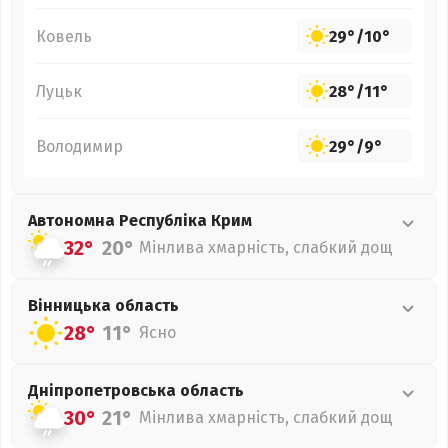
Ковель
29°
/
10°
Луцьк
28°
/
11°
Володимир
29°
/
9°
Автономна Республіка Крим
32°
20°
Мінлива хмарність, слабкий дощ
Вінницька
область
28°
11°
Ясно
Дніпропетровська
область
30°
21°
Мінлива хмарність, слабкий дощ