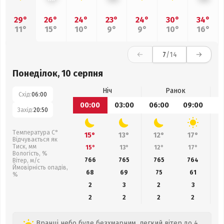
29°
26°
24°
23°
24°
30°
34°
11°
15°
10°
9°
9°
10°
16°
7
/14
Понеділок, 10 серпня
Ніч
Ранок
Схід:
06:00
00:00
03:00
06:00
09:00
1
Захід:
20:50
Температура С°
15°
13°
12°
17°
Відчувається як
Тиск, мм
15°
13°
12°
17°
Вологість, %
766
765
765
764
Вітер, м/с
Ймовірність опадів,
68
69
75
61
%
2
3
2
3
2
2
2
2
Вранці небо буде безхмарним, легкий вітер до 4