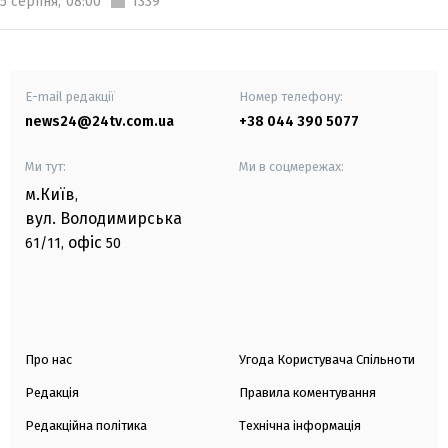
5 серпня,
08:00
1339
E-mail редакції
Номер телефону:
news24@24tv.com.ua
+38 044 390 5077
Ми тут:
Ми в соцмережах:
м.Київ
,
вул. Володимирська
офіс
61/11,
50
Про нас
Угода Користувача Спільноти
Редакція
Правила коментування
Редакційна політика
Технічна інформація