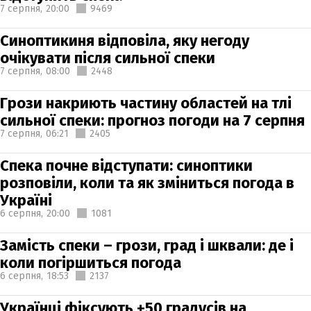
7 серпня,
20:00
9469
Синоптикиня відповіла, яку негоду
очікувати після сильної спеки
7 серпня,
08:00
2448
Грози накриють частину областей на тлі
сильної спеки: прогноз погоди на 7 серпня
7 серпня,
06:21
2405
Спека почне відступати: синоптики
розповіли, коли та як зміниться погода в
Україні
6 серпня,
20:00
1081
Замість спеки – грози, град і шквали: де і
коли погіршиться погода
6 серпня,
18:53
2137
Українці фіксують +50 градусів на