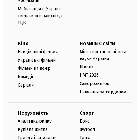
мобілізації
Мобілізація в Україні:
скільки осіб мобілізує
ТЦК
Кіно
Новини Освіти
Найцікавіші фільми
Міністерство освіти та
науки України
Українські фільми
Школа
Фільми на вечір
НМТ 2026
Комедії
Саморозвиток
Серіали
Навчання за кордоном
Нерухомість
Спорт
Аналітика ринку
Бокс
Купівля житла
Футбол
Тренди і натхнення
Теніс