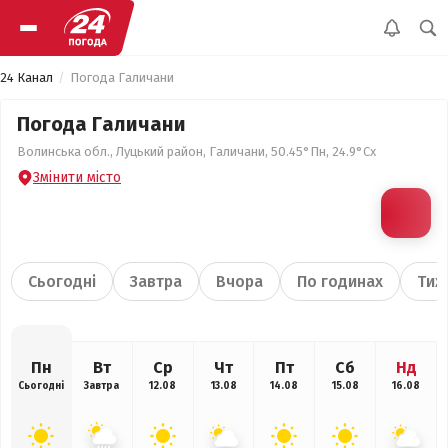
24 Канал
Погода Галичани
Погода Галичани
Волинська обл., Луцький район, Галичани, 50.45°Пн, 24.9°Сх
Змінити місто
Сьогодні
Завтра
Вчора
По годинах
Тиж
Пн
Вт
Ср
Чт
Пт
Сб
Нд
Сьогодні
Завтра
12.08
13.08
14.08
15.08
16.08