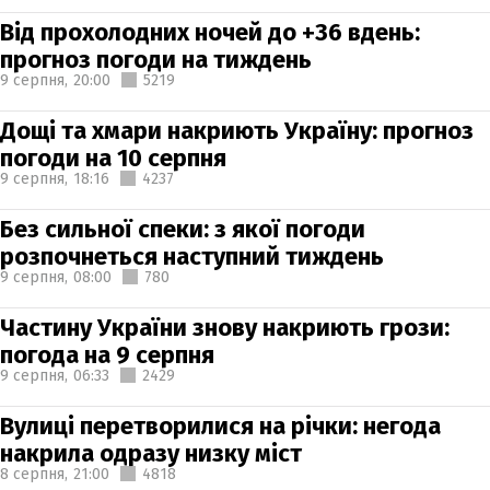
Від прохолодних ночей до +36 вдень:
прогноз погоди на тиждень
9 серпня,
20:00
5219
Дощі та хмари накриють Україну: прогноз
погоди на 10 серпня
9 серпня,
18:16
4237
Без сильної спеки: з якої погоди
розпочнеться наступний тиждень
9 серпня,
08:00
780
Частину України знову накриють грози:
погода на 9 серпня
9 серпня,
06:33
2429
Вулиці перетворилися на річки: негода
накрила одразу низку міст
8 серпня,
21:00
4818