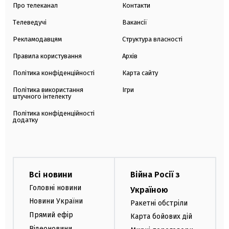
Про телеканал
Контакти
Телеведучі
Вакансії
Рекламодавцям
Структура власності
Правила користування
Архів
Політика конфіденційності
Карта сайту
Політика використання
Ігри
штучного інтелекту
Політика конфіденційності
додатку
Всі новини
Війна Росії з
Головні новини
Україною
Новини України
Ракетні обстріли
Прямий ефір
Карта бойових дій
Відеоновини