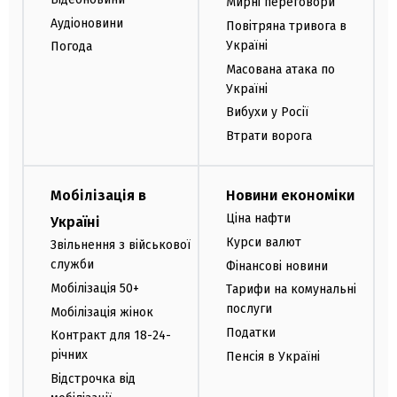
Мирні переговори
Аудіоновини
Повітряна тривога в
Україні
Погода
Масована атака по
Україні
Вибухи у Росії
Втрати ворога
Мобілізація в
Новини економіки
Ціна нафти
Україні
Курси валют
Звільнення з військової
служби
Фінансові новини
Мобілізація 50+
Тарифи на комунальні
послуги
Мобілізація жінок
Податки
Контракт для 18-24-
річних
Пенсія в Україні
Відстрочка від