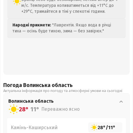
м/с. Температура коливатиметься від +11°C до
+29°C, тримайтеся в тіні у спекотні години.
Народні прикмети:
"Лаврентія. Якщо вода в річці
тиха — осінь буде тихою, зима — без завірюх."
Погода Волинська
область
Актуальна інформація про погоду та атмосферні умови на сьогодні
Волинська
область
28°
11°
Переважно ясно
Камінь-Каширський
28°
/
11°