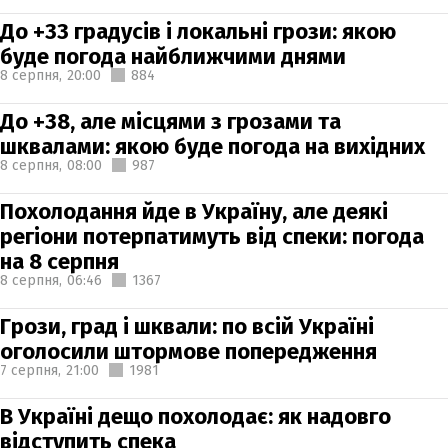
До +33 градусів і локальні грози: якою
буде погода найближчими днями
8 серпня,
20:00
884
До +38, але місцями з грозами та
шквалами: якою буде погода на вихідних
8 серпня,
08:00
987
Похолодання йде в Україну, але деякі
регіони потерпатимуть від спеки: погода
на 8 серпня
8 серпня,
06:46
1367
Грози, град і шквали: по всій Україні
оголосили штормове попередження
7 серпня,
21:00
1981
В Україні дещо похолодає: як надовго
відступить спека