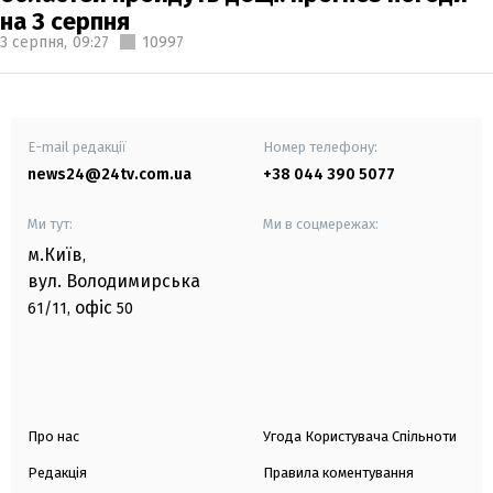
на 3 серпня
3 серпня,
09:27
10997
E-mail редакції
Номер телефону:
news24@24tv.com.ua
+38 044 390 5077
Ми тут:
Ми в соцмережах:
м.Київ
,
вул. Володимирська
офіс
61/11,
50
Про нас
Угода Користувача Спільноти
Редакція
Правила коментування