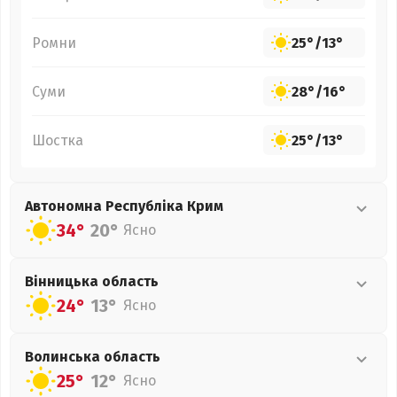
Ромни
25°
/
13°
Суми
28°
/
16°
Шостка
25°
/
13°
Автономна Республіка Крим
34°
20°
Ясно
Вінницька
область
24°
13°
Ясно
Волинська
область
25°
12°
Ясно