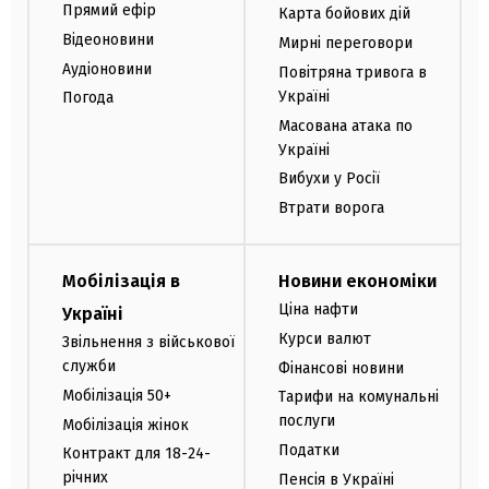
Прямий ефір
Карта бойових дій
Відеоновини
Мирні переговори
Аудіоновини
Повітряна тривога в
Україні
Погода
Масована атака по
Україні
Вибухи у Росії
Втрати ворога
Мобілізація в
Новини економіки
Ціна нафти
Україні
Курси валют
Звільнення з військової
служби
Фінансові новини
Мобілізація 50+
Тарифи на комунальні
послуги
Мобілізація жінок
Податки
Контракт для 18-24-
річних
Пенсія в Україні