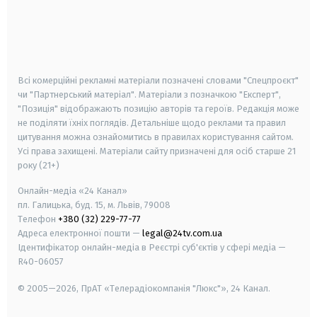
android
apple
smart tv
samsung smart tv
Всі комерційні рекламні матеріали позначені словами "Спецпроєкт"
чи "Партнерський матеріал". Матеріали з позначкою "Експерт",
"Позиція" відображають позицію авторів та героїв. Редакція може
не поділяти їхніх поглядів. Детальніше щодо реклами та правил
цитування можна ознайомитись в правилах користування сайтом.
Усі права захищені.
Матеріали сайту призначені для осіб старше
21
року (21+)
Онлайн-медіа «24 Канал»
пл. Галицька, буд. 15, м. Львів, 79008
Телефон
+380 (32) 229-77-77
Адреса електронної пошти —
legal@24tv.com.ua
Ідентифікатор онлайн-медіа в Реєстрі суб'єктів у сфері медіа —
R40-06057
© 2005—2026,
ПрАТ «Телерадіокомпанія "Люкс"», 24 Канал.