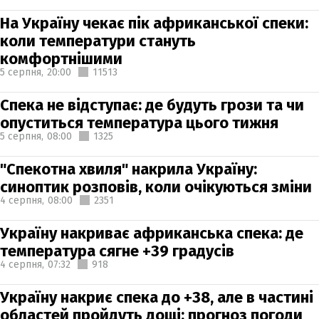
На Україну чекає пік африканської спеки:
коли температури стануть
комфортнішими
5 серпня,
20:00
11513
Спека не відступає: де будуть грози та чи
опуститься температура цього тижня
5 серпня,
08:00
1325
"Спекотна хвиля" накрила Україну:
синоптик розповів, коли очікуються зміни
4 серпня,
08:00
2351
Україну накриває африканська спека: де
температура сягне +39 градусів
4 серпня,
07:32
918
Україну накриє спека до +38, але в частині
областей пройдуть дощі: прогноз погоди