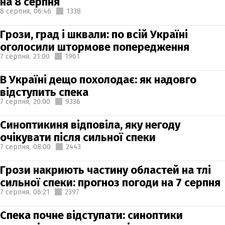
на 8 серпня
8 серпня,
06:46
1338
Грози, град і шквали: по всій Україні
оголосили штормове попередження
7 серпня,
21:00
1961
В Україні дещо похолодає: як надовго
відступить спека
7 серпня,
20:00
9336
Синоптикиня відповіла, яку негоду
очікувати після сильної спеки
7 серпня,
08:00
2443
Грози накриють частину областей на тлі
сильної спеки: прогноз погоди на 7 серпня
7 серпня,
06:21
2397
Спека почне відступати: синоптики