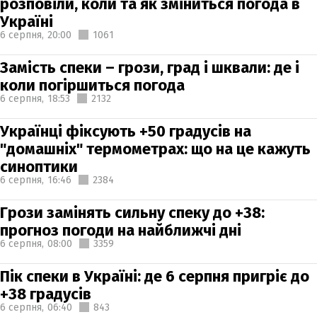
розповіли, коли та як зміниться погода в
Україні
6 серпня,
20:00
1061
Замість спеки – грози, град і шквали: де і
коли погіршиться погода
6 серпня,
18:53
2132
Українці фіксують +50 градусів на
"домашніх" термометрах: що на це кажуть
синоптики
6 серпня,
16:46
2384
Грози замінять сильну спеку до +38:
прогноз погоди на найближчі дні
6 серпня,
08:00
3359
Пік спеки в Україні: де 6 серпня пригріє до
+38 градусів
6 серпня,
06:40
843