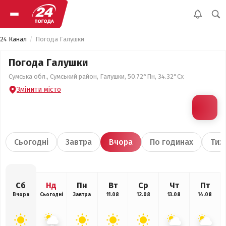
24 Канал
Погода Галушки
Погода Галушки
Сумська обл., Сумський район, Галушки, 50.72°Пн, 34.32°Сх
Змінити місто
Сьогодні
Завтра
Вчора
По годинах
Тиж
Сб
Нд
Пн
Вт
Ср
Чт
Пт
Вчора
Сьогодні
Завтра
11.08
12.08
13.08
14.08