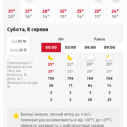
31°
27°
28°
32°
25°
23°
24°
20°
16°
14°
15°
14°
11°
10°
Субота, 8 серпня
Ніч
Ранок
Схід:
05:18
00:00
03:00
06:00
09:00
1
Захід:
20:15
Температура С°
25°
22°
20°
25°
Відчувається як
Тиск, мм
25°
22°
20°
25°
Вологість, %
759
759
760
760
Вітер, м/с
Ймовірність опадів,
58
71
84
74
%
3
2
3
3
2
2
20
25
Вранці хмарно, легкий вітер до 4 м/с.
Температура коливатиметься від +20°C до +31°C,
обмежте активність у найспекотніші години.