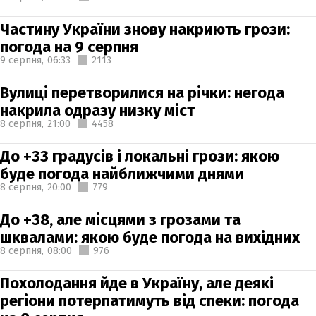
Частину України знову накриють грози:
погода на 9 серпня
9 серпня,
06:33
2113
Вулиці перетворилися на річки: негода
накрила одразу низку міст
8 серпня,
21:00
4458
До +33 градусів і локальні грози: якою
буде погода найближчими днями
8 серпня,
20:00
779
До +38, але місцями з грозами та
шквалами: якою буде погода на вихідних
8 серпня,
08:00
976
Похолодання йде в Україну, але деякі
регіони потерпатимуть від спеки: погода