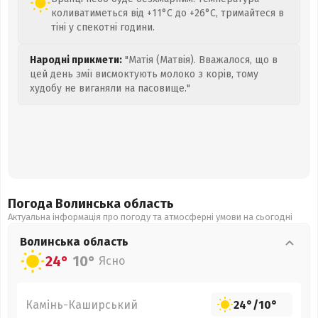
коливатиметься від +11°C до +26°C, тримайтеся в
тіні у спекотні години.
Народні прикмети:
"Матія (Матвія). Вважалося, що в
цей день змії висмоктують молоко з корів, тому
худобу не виганяли на пасовище."
Погода Волинська
область
Актуальна інформація про погоду та атмосферні умови на сьогодні
Волинська
область
24°
10°
Ясно
Камінь-Каширський
24°
/
10°