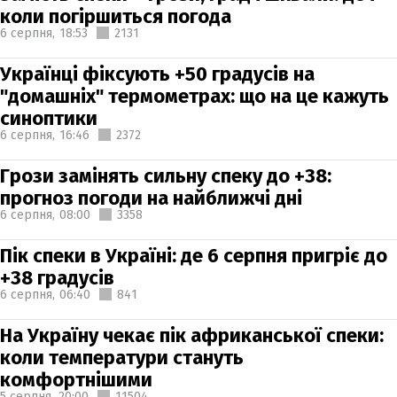
коли погіршиться погода
6 серпня,
18:53
2131
Українці фіксують +50 градусів на
"домашніх" термометрах: що на це кажуть
синоптики
6 серпня,
16:46
2372
Грози замінять сильну спеку до +38:
прогноз погоди на найближчі дні
6 серпня,
08:00
3358
Пік спеки в Україні: де 6 серпня пригріє до
+38 градусів
6 серпня,
06:40
841
На Україну чекає пік африканської спеки:
коли температури стануть
комфортнішими
5 серпня,
20:00
11504