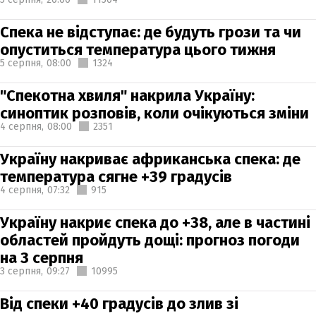
Спека не відступає: де будуть грози та чи
опуститься температура цього тижня
5 серпня,
08:00
1324
"Спекотна хвиля" накрила Україну:
синоптик розповів, коли очікуються зміни
4 серпня,
08:00
2351
Україну накриває африканська спека: де
температура сягне +39 градусів
4 серпня,
07:32
915
Україну накриє спека до +38, але в частині
областей пройдуть дощі: прогноз погоди
на 3 серпня
3 серпня,
09:27
10995
Від спеки +40 градусів до злив зі