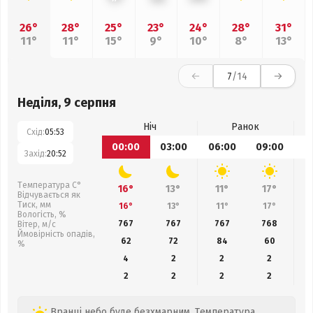
26°
28°
25°
23°
24°
28°
31°
11°
11°
15°
9°
10°
8°
13°
7
/14
Неділя, 9 серпня
Ніч
Ранок
Схід:
05:53
00:00
03:00
06:00
09:00
1
Захід:
20:52
Температура С°
16°
13°
11°
17°
Відчувається як
Тиск, мм
16°
13°
11°
17°
Вологість, %
767
767
767
768
Вітер, м/с
Ймовірність опадів,
62
72
84
60
%
4
2
2
2
2
2
2
2
Вранці небо буде безхмарним. Температура