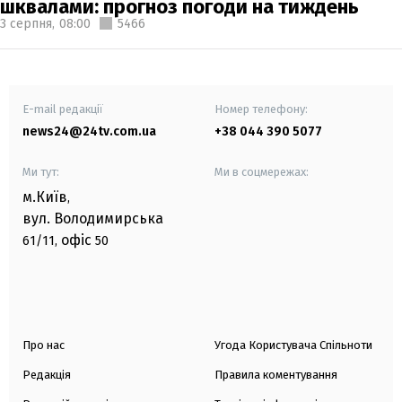
шквалами: прогноз погоди на тиждень
3 серпня,
08:00
5466
E-mail редакції
Номер телефону:
news24@24tv.com.ua
+38 044 390 5077
Ми тут:
Ми в соцмережах:
м.Київ
,
вул. Володимирська
офіс
61/11,
50
Про нас
Угода Користувача Спільноти
Редакція
Правила коментування