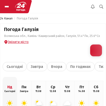
24 Канал
Погода Галузія
Погода Галузія
Волинська обл., Камінь-Каширський район, Галузія, 51.4°Пн, 25.6°Сх
Змінити місто
Сьогодні
Завтра
Вчора
По годинах
Тиж
Нд
Пн
Вт
Ср
Чт
Пт
Сб
Сьогодні
Завтра
11.08
12.08
13.08
14.08
15.08