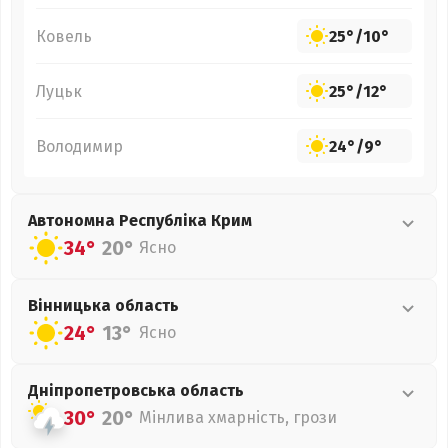
Ковель
25°
/
10°
Луцьк
25°
/
12°
Володимир
24°
/
9°
Автономна Республіка Крим
34°
20°
Ясно
Вінницька
область
24°
13°
Ясно
Дніпропетровська
область
30°
20°
Мінлива хмарність, грози