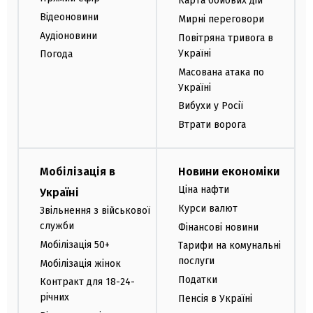
Карта бойових дій
Відеоновини
Мирні переговори
Аудіоновини
Повітряна тривога в
Україні
Погода
Масована атака по
Україні
Вибухи у Росії
Втрати ворога
Мобілізація в
Новини економіки
Ціна нафти
Україні
Курси валют
Звільнення з військової
служби
Фінансові новини
Мобілізація 50+
Тарифи на комунальні
послуги
Мобілізація жінок
Податки
Контракт для 18-24-
річних
Пенсія в Україні