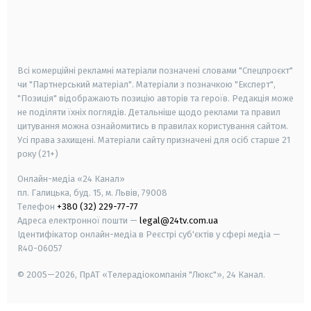
android
apple
smart tv
samsung smart tv
Всі комерційні рекламні матеріали позначені словами "Спецпроєкт"
чи "Партнерський матеріал". Матеріали з позначкою "Експерт",
"Позиція" відображають позицію авторів та героїв. Редакція може
не поділяти їхніх поглядів. Детальніше щодо реклами та правил
цитування можна ознайомитись в правилах користування сайтом.
Усі права захищені.
Матеріали сайту призначені для осіб старше
21
року (21+)
Онлайн-медіа «24 Канал»
пл. Галицька, буд. 15, м. Львів, 79008
Телефон
+380 (32) 229-77-77
Адреса електронної пошти —
legal@24tv.com.ua
Ідентифікатор онлайн-медіа в Реєстрі суб'єктів у сфері медіа —
R40-06057
© 2005—2026,
ПрАТ «Телерадіокомпанія "Люкс"», 24 Канал.