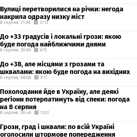
Вулиці перетворилися на річки: негода
накрила одразу низку міст
8 серпня,
21:00
3712
До +33 градусів і локальні грози: якою
буде погода найближчими днями
8 серпня,
20:00
675
До +38, але місцями з грозами та
шквалами: якою буде погода на вихідних
8 серпня,
08:00
972
Похолодання йде в Україну, але деякі
регіони потерпатимуть від спеки: погода
на 8 серпня
8 серпня,
06:46
1332
Грози, град і шквали: по всій Україні
оголосили штормове попередження