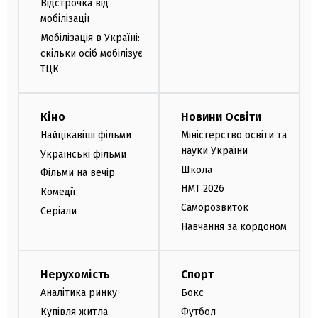
Відстрочка від
мобілізації
Мобілізація в Україні:
скільки осіб мобілізує
ТЦК
Кіно
Новини Освіти
Найцікавіші фільми
Міністерство освіти та
науки України
Українські фільми
Школа
Фільми на вечір
НМТ 2026
Комедії
Саморозвиток
Серіали
Навчання за кордоном
Нерухомість
Спорт
Аналітика ринку
Бокс
Купівля житла
Футбол