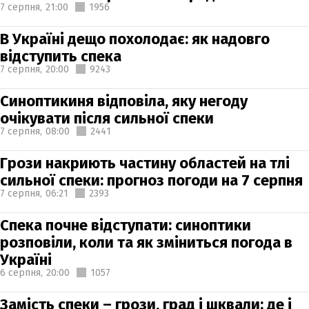
7 серпня,
21:00
1956
В Україні дещо похолодає: як надовго
відступить спека
7 серпня,
20:00
9243
Синоптикиня відповіла, яку негоду
очікувати після сильної спеки
7 серпня,
08:00
2441
Грози накриють частину областей на тлі
сильної спеки: прогноз погоди на 7 серпня
7 серпня,
06:21
2393
Спека почне відступати: синоптики
розповіли, коли та як зміниться погода в
Україні
6 серпня,
20:00
1057
Замість спеки – грози, град і шквали: де і