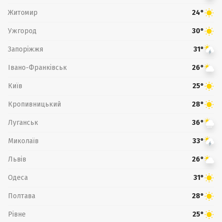
Житомир
24°
Ужгород
30°
Запоріжжя
31°
Івано-Франківськ
26°
Київ
25°
Кропивницький
28°
Луганськ
36°
Миколаїв
33°
Львів
26°
Одеса
31°
Полтава
28°
Рівне
25°