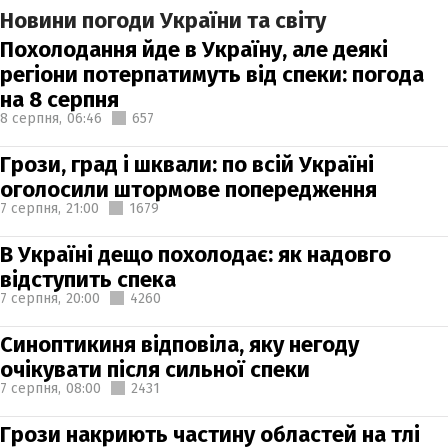
Новини погоди України та світу
Похолодання йде в Україну, але деякі
регіони потерпатимуть від спеки: погода
на 8 серпня
8 серпня,
06:46
657
Грози, град і шквали: по всій Україні
оголосили штормове попередження
7 серпня,
21:00
1679
В Україні дещо похолодає: як надовго
відступить спека
7 серпня,
20:00
4260
Синоптикиня відповіла, яку негоду
очікувати після сильної спеки
7 серпня,
08:00
2431
Грози накриють частину областей на тлі