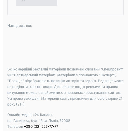
Наші додатки:
android
apple
smart tv
samsung smart tv
Всі комерційні рекламні матеріали позначені словами "Спецпроєкт"
чи "Партнерський матеріал". Матеріали з позначкою "Експерт",
"Позиція" відображають позицію авторів та героїв. Редакція може
не поділяти їхніх поглядів. Детальніше щодо реклами та правил
цитування можна ознайомитись в правилах користування сайтом.
Усі права захищені.
Матеріали сайту призначені для осіб старше
21
року (21+)
Онлайн-медіа «24 Канал»
пл. Галицька, буд. 15, м. Львів, 79008
Телефон
+380 (32) 229-77-77