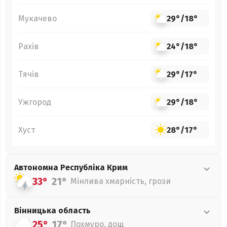
Мукачево
29°
/
18°
Рахів
24°
/
18°
Тячів
29°
/
17°
Ужгород
29°
/
18°
Хуст
28°
/
17°
Автономна Республіка Крим
33°
21°
Мінлива хмарність, грози
Вінницька
область
25°
17°
Похмуро, дощ