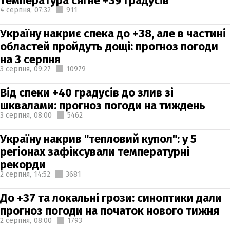
температура сягне +39 градусів
4 серпня,
07:32
911
Україну накриє спека до +38, але в частині
областей пройдуть дощі: прогноз погоди
на 3 серпня
3 серпня,
09:27
10979
Від спеки +40 градусів до злив зі
шквалами: прогноз погоди на тиждень
3 серпня,
08:00
5462
Україну накрив "тепловий купол": у 5
регіонах зафіксували температурні
рекорди
2 серпня,
14:52
3681
До +37 та локальні грози: синоптики дали
прогноз погоди на початок нового тижня
2 серпня,
08:00
1793