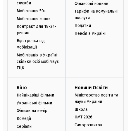
служби
Фінансові новини
Мобілізація 50+
Тарифи на комунальні
послуги
Мобілізація жінок
Податки
Контракт для 18-24-
річних
Пенсія в Україні
Відстрочка від
мобілізації
Мобілізація в Україні:
скільки осіб мобілізує
ТЦК
Кіно
Новини Освіти
Найцікавіші фільми
Міністерство освіти та
науки України
Українські фільми
Школа
Фільми на вечір
НМТ 2026
Комедії
Саморозвиток
Серіали