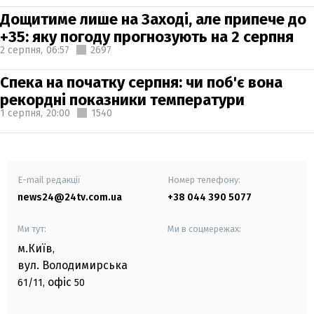
Дощитиме лише на Заході, але припече до
+35: яку погоду прогнозують на 2 серпня
2 серпня,
06:57
2697
Спека на початку серпня: чи поб'є вона
рекордні показники температури
1 серпня,
20:00
1540
E-mail редакції
Номер телефону:
news24@24tv.com.ua
+38 044 390 5077
Ми тут:
Ми в соцмережах:
м.Київ
,
вул. Володимирська
офіс
61/11,
50