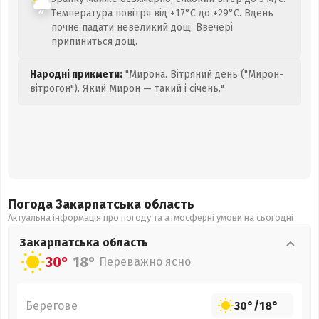
Температура повітря від +17°C до +29°C. Вдень
почне падати невеликий дощ. Ввечері
припиниться дощ.
Народні прикмети:
"Мирона. Вітряний день ("Мирон-
вітрогон"). Який Мирон — такий і січень."
Погода Закарпатська
область
Актуальна інформація про погоду та атмосферні умови на сьогодні
Закарпатська
область
30°
18°
Переважно ясно
Берегове
30°
/
18°