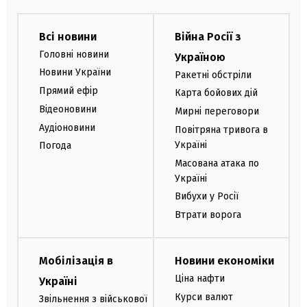
Всі новини
Війна Росії з
Головні новини
Україною
Новини України
Ракетні обстріли
Прямий ефір
Карта бойових дій
Відеоновини
Мирні переговори
Аудіоновини
Повітряна тривога в
Україні
Погода
Масована атака по
Україні
Вибухи у Росії
Втрати ворога
Мобілізація в
Новини економіки
Ціна нафти
Україні
Курси валют
Звільнення з військової