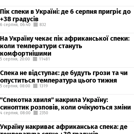
Пік спеки в Україні: де 6 серпня пригріє до
+38 градусів
6 серпня,
06:40
832
На Україну чекає пік африканської спеки:
коли температури стануть
комфортнішими
5 серпня,
20:00
11481
Спека не відступає: де будуть грози та чи
опуститься температура цього тижня
5 серпня,
08:00
1319
"Спекотна хвиля" накрила Україну:
синоптик розповів, коли очікуються зміни
4 серпня,
08:00
2350
Україну накриває африканська спека: де