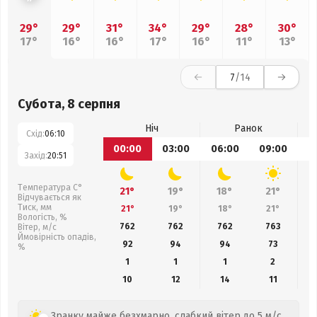
29°
29°
31°
34°
29°
28°
30°
17°
16°
16°
17°
16°
11°
13°
7
/14
Субота, 8 серпня
Ніч
Ранок
Схід:
06:10
00:00
03:00
06:00
09:00
1
Захід:
20:51
Температура С°
21°
19°
18°
21°
Відчувається як
Тиск, мм
21°
19°
18°
21°
Вологість, %
762
762
762
763
Вітер, м/с
Ймовірність опадів,
92
94
94
73
%
1
1
1
2
10
12
14
11
Зранку майже безхмарно, слабкий вітер до 5 м/с.