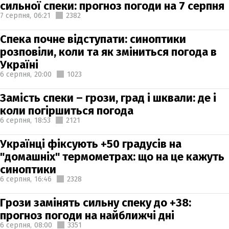
сильної спеки: прогноз погоди на 7 серпня
7 серпня,
06:21
2382
Спека почне відступати: синоптики
розповіли, коли та як зміниться погода в
Україні
6 серпня,
20:00
1023
Замість спеки – грози, град і шквали: де і
коли погіршиться погода
6 серпня,
18:53
2121
Українці фіксують +50 градусів на
"домашніх" термометрах: що на це кажуть
синоптики
6 серпня,
16:46
2328
Грози замінять сильну спеку до +38:
прогноз погоди на найближчі дні
6 серпня,
08:00
3351