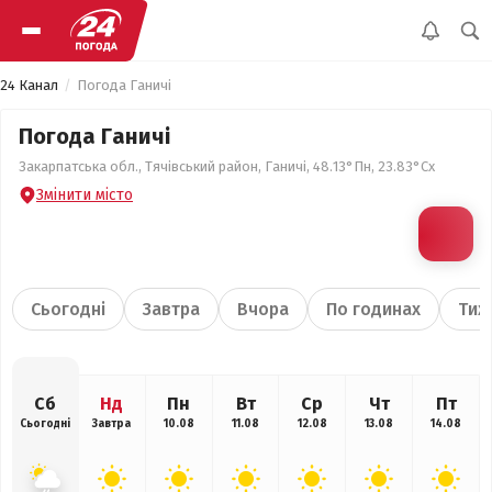
24 Канал
Погода Ганичі
Погода Ганичі
Закарпатська обл., Тячівський район, Ганичі, 48.13°Пн, 23.83°Сх
Змінити місто
Сьогодні
Завтра
Вчора
По годинах
Тиж
Сб
Нд
Пн
Вт
Ср
Чт
Пт
Сьогодні
Завтра
10.08
11.08
12.08
13.08
14.08