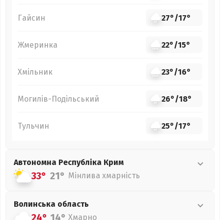
Гайсин
27°
/
17°
Жмеринка
22°
/
15°
Хмільник
23°
/
16°
Могилів-Подільський
26°
/
18°
Тульчин
25°
/
17°
Автономна Республіка Крим
33°
21°
Мінлива хмарність
Волинська
область
24°
14°
Хмарно