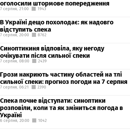
оголосили штормове попередження
7 серпня,
21:00
1943
В Україні дещо похолодає: як надовго
відступить спека
7 серпня,
20:00
8762
Синоптикиня відповіла, яку негоду
очікувати після сильної спеки
7 серпня,
08:00
2439
Грози накриють частину областей на тлі
сильної спеки: прогноз погоди на 7 серпня
7 серпня,
06:21
2390
Спека почне відступати: синоптики
розповіли, коли та як зміниться погода в
Україні
6 серпня,
20:00
1042