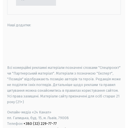
Наші додатки:
android
apple
smart tv
samsung smart tv
Всі комерційні рекламні матеріали позначені словами "Спецпроєкт"
чи "Партнерський матеріал". Матеріали з позначкою "Експерт",
"Позиція" відображають позицію авторів та героїв. Редакція може
не поділяти їхніх поглядів. Детальніше щодо реклами та правил
цитування можна ознайомитись в правилах користування сайтом.
Усі права захищені.
Матеріали сайту призначені для осіб старше
21
року (21+)
Онлайн-медіа «24 Канал»
пл. Галицька, буд. 15, м. Львів, 79008
Телефон
+380 (32) 229-77-77