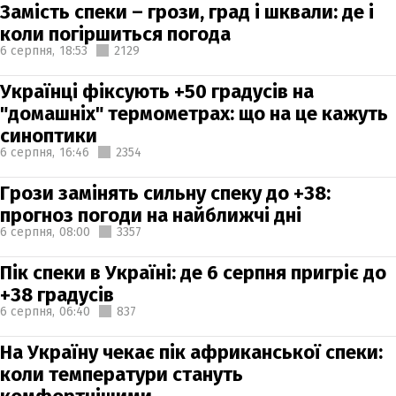
Замість спеки – грози, град і шквали: де і
коли погіршиться погода
6 серпня,
18:53
2129
Українці фіксують +50 градусів на
"домашніх" термометрах: що на це кажуть
синоптики
6 серпня,
16:46
2354
Грози замінять сильну спеку до +38:
прогноз погоди на найближчі дні
6 серпня,
08:00
3357
Пік спеки в Україні: де 6 серпня пригріє до
+38 градусів
6 серпня,
06:40
837
На Україну чекає пік африканської спеки:
коли температури стануть