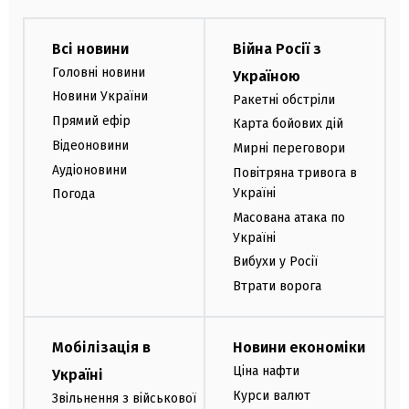
Всі новини
Війна Росії з
Головні новини
Україною
Новини України
Ракетні обстріли
Прямий ефір
Карта бойових дій
Відеоновини
Мирні переговори
Аудіоновини
Повітряна тривога в
Україні
Погода
Масована атака по
Україні
Вибухи у Росії
Втрати ворога
Мобілізація в
Новини економіки
Ціна нафти
Україні
Курси валют
Звільнення з військової