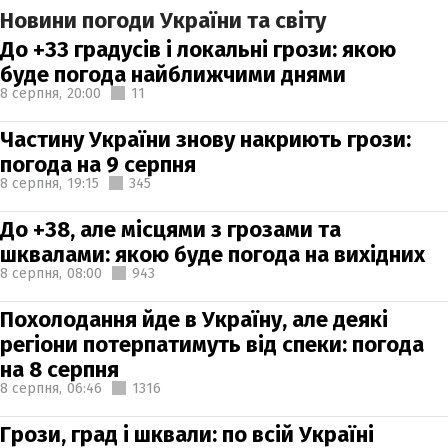
Новини погоди України та світу
До +33 градусів і локальні грози: якою
буде погода найближчими днями
8 серпня,
20:00
11
Частину України знову накриють грози:
погода на 9 серпня
8 серпня,
19:15
345
До +38, але місцями з грозами та
шквалами: якою буде погода на вихідних
8 серпня,
08:00
943
Похолодання йде в Україну, але деякі
регіони потерпатимуть від спеки: погода
на 8 серпня
8 серпня,
06:46
1316
Грози, град і шквали: по всій Україні