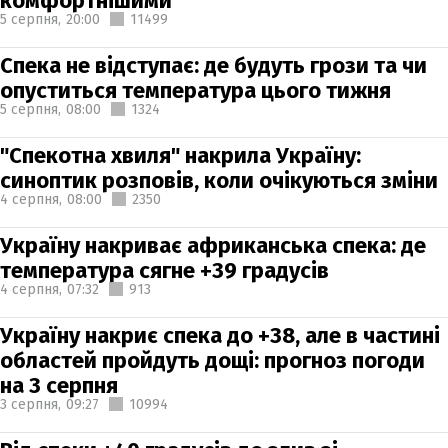
комфортнішими
5 серпня,
20:00
11499
Спека не відступає: де будуть грози та чи
опуститься температура цього тижня
5 серпня,
08:00
1324
"Спекотна хвиля" накрила Україну:
синоптик розповів, коли очікуються зміни
4 серпня,
08:00
2350
Україну накриває африканська спека: де
температура сягне +39 градусів
4 серпня,
07:32
913
Україну накриє спека до +38, але в частині
областей пройдуть дощі: прогноз погоди
на 3 серпня
3 серпня,
09:27
10994