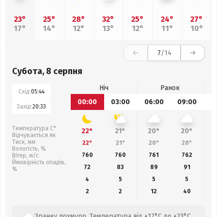
23°
25°
28°
32°
25°
24°
27°
17°
14°
12°
13°
12°
11°
10°
7
/14
Субота, 8 серпня
Ніч
Ранок
Схід:
05:44
00:00
03:00
06:00
09:00
1
Захід:
20:33
Температура С°
22°
21°
20°
20°
Відчувається як
Тиск, мм
22°
21°
20°
20°
Вологість, %
760
760
761
762
Вітер, м/с
Ймовірність опадів,
72
83
89
91
%
4
5
5
5
2
2
12
40
Зранку похмуро. Температура від +17°C до +23°C.