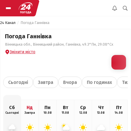
24 Канал
Погода Ганнівка
Погода Ганнівка
Вінницька обл., Вінницький район, Ганнівка, 49.3°Пн, 29.08°Сх
Змінити місто
Сьогодні
Завтра
Вчора
По годинах
Тиж
Сб
Нд
Пн
Вт
Ср
Чт
Пт
Сьогодні
Завтра
10.08
11.08
12.08
13.08
14.08