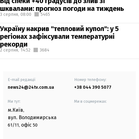
Від спеки +40 градусів до злив зі
шквалами: прогноз погоди на тиждень
3 серпня,
08:00
5465
Україну накрив "тепловий купол": у 5
регіонах зафіксували температурні
рекорди
2 серпня,
14:52
3684
E-mail редакції
Номер телефону:
news24@24tv.com.ua
+38 044 390 5077
Ми тут:
Ми в соцмережах:
м.Київ
,
вул. Володимирська
офіс
61/11,
50