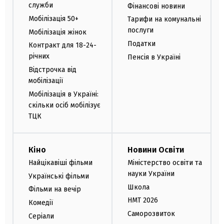
служби
Фінансові новини
Мобілізація 50+
Тарифи на комунальні
послуги
Мобілізація жінок
Податки
Контракт для 18-24-
річних
Пенсія в Україні
Відстрочка від
мобілізації
Мобілізація в Україні:
скільки осіб мобілізує
ТЦК
Кіно
Новини Освіти
Найцікавіші фільми
Міністерство освіти та
науки України
Українські фільми
Школа
Фільми на вечір
НМТ 2026
Комедії
Саморозвиток
Серіали