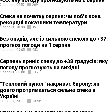
+35: яку погоду прогнозують на 2 серпня
2 серпня,
06:57
2691
Спека на початку серпня: чи поб'є вона
рекордні показники температури
1 серпня,
20:00
1538
Без опадів, але із сильною спекою до +37:
прогноз погоди на 1 серпня
1 серпня,
09:05
653
Серпень приніс спеку до +38 градусів: яку
погоду прогнозують на вихідні
1 серпня,
08:00
842
"Тепловий купол" накриває Європу: як
довго протримається сильна спека в
Україні
31 липня,
20:00
10905