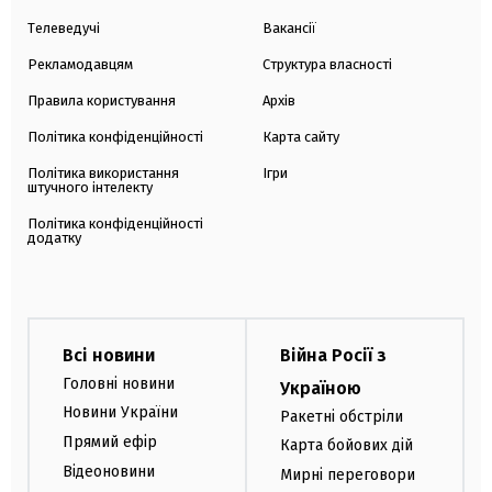
Телеведучі
Вакансії
Рекламодавцям
Структура власності
Правила користування
Архів
Політика конфіденційності
Карта сайту
Політика використання
Ігри
штучного інтелекту
Політика конфіденційності
додатку
Всі новини
Війна Росії з
Головні новини
Україною
Новини України
Ракетні обстріли
Прямий ефір
Карта бойових дій
Відеоновини
Мирні переговори