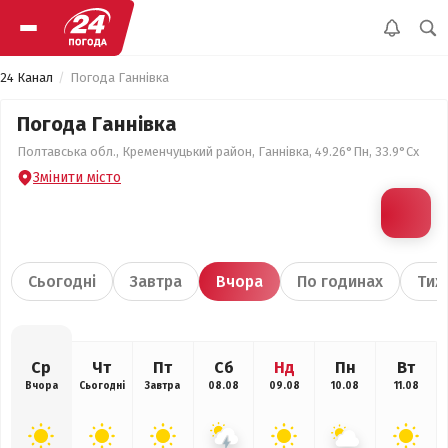
24 Канал
Погода Ганнівка
Погода Ганнівка
Полтавська обл., Кременчуцький район, Ганнівка, 49.26°Пн, 33.9°Сх
Змінити місто
Сьогодні
Завтра
Вчора
По годинах
Тиж
Ср
Чт
Пт
Сб
Нд
Пн
Вт
Вчора
Сьогодні
Завтра
08.08
09.08
10.08
11.08