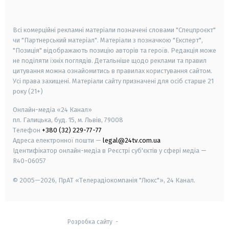
smart tv
samsung smart tv
Всі комерційні рекламні матеріали позначені словами "Спецпроєкт"
чи "Партнерський матеріал". Матеріали з позначкою "Експерт",
"Позиція" відображають позицію авторів та героїв. Редакція може
не поділяти їхніх поглядів. Детальніше щодо реклами та правил
цитування можна ознайомитись в правилах користування сайтом.
Усі права захищені.
Матеріали сайту призначені для осіб старше
21
року (21+)
Онлайн-медіа «24 Канал»
пл. Галицька, буд. 15, м. Львів, 79008
Телефон
+380 (32) 229-77-77
Адреса електронної пошти —
legal@24tv.com.ua
Ідентифікатор онлайн-медіа в Реєстрі суб'єктів у сфері медіа —
R40-06057
© 2005—2026,
ПрАТ «Телерадіокомпанія "Люкс"», 24 Канал.
Розробка сайту
-