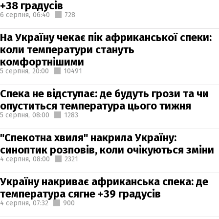
+38 градусів
6 серпня,
06:40
728
На Україну чекає пік африканської спеки:
коли температури стануть
комфортнішими
5 серпня,
20:00
10491
Спека не відступає: де будуть грози та чи
опуститься температура цього тижня
5 серпня,
08:00
1283
"Спекотна хвиля" накрила Україну:
синоптик розповів, коли очікуються зміни
4 серпня,
08:00
2321
Україну накриває африканська спека: де
температура сягне +39 градусів
4 серпня,
07:32
900