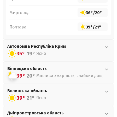
Миргород
36°
/
20°
Полтава
35°
/
21°
Автономна Республіка Крим
35°
19°
Ясно
Вінницька
область
39°
20°
Мінлива хмарність, слабкий дощ
Волинська
область
39°
21°
Ясно
Дніпропетровська
область