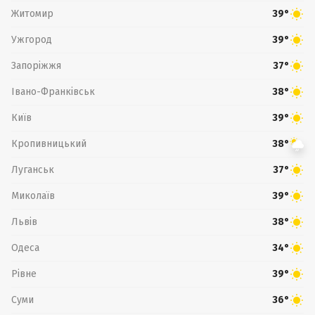
Житомир
39°
Ужгород
39°
Запоріжжя
37°
Івано-Франківськ
38°
Київ
39°
Кропивницький
38°
Луганськ
37°
Миколаїв
39°
Львів
38°
Одеса
34°
Рівне
39°
Суми
36°