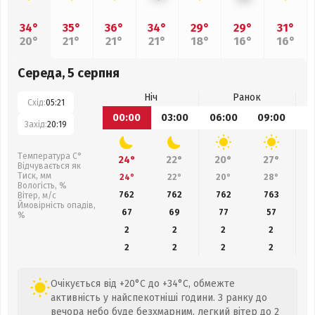
34°
35°
36°
34°
29°
29°
31°
20°
21°
21°
21°
18°
16°
16°
Середа, 5 серпня
Ніч
Ранок
Схід:
05:21
00:00
03:00
06:00
09:00
1
Захід:
20:19
Температура С°
24°
22°
20°
27°
Відчувається як
Тиск, мм
24°
22°
20°
28°
Вологість, %
762
762
762
763
Вітер, м/с
Ймовірність опадів,
67
69
77
57
%
2
2
2
2
2
2
2
2
Очікується від +20°C до +34°C, обмежте
активність у найспекотніші години. З ранку до
вечора небо буде безхмарним, легкий вітер до 2