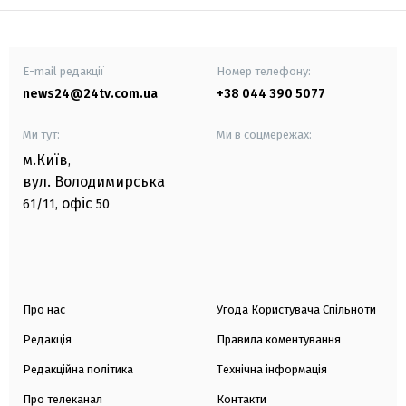
E-mail редакції
Номер телефону:
news24@24tv.com.ua
+38 044 390 5077
Ми тут:
Ми в соцмережах:
м.Київ
,
вул. Володимирська
офіс
61/11,
50
Про нас
Угода Користувача Спільноти
Редакція
Правила коментування
Редакційна політика
Технічна інформація
Про телеканал
Контакти