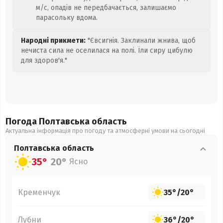
м/с, опадів не передбачається, залишаємо
парасольку вдома.
Народні прикмети:
"Євсигнія. Заклинали жнива, щоб
нечиста сила не оселилася на полі. Їли сиру цибулю
для здоров'я."
Погода Полтавська
область
Актуальна інформація про погоду та атмосферні умови на сьогодні
Полтавська
область
35°
20°
Ясно
Кременчук
35°
/
20°
Лубни
36°
/
20°