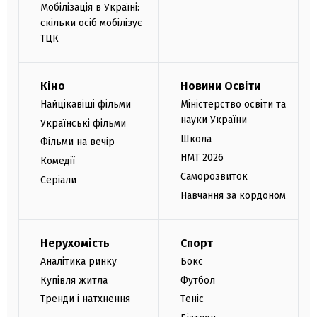
Мобілізація в Україні:
скільки осіб мобілізує
ТЦК
Кіно
Новини Освіти
Найцікавіші фільми
Міністерство освіти та
науки України
Українські фільми
Школа
Фільми на вечір
НМТ 2026
Комедії
Саморозвиток
Серіали
Навчання за кордоном
Нерухомість
Спорт
Аналітика ринку
Бокс
Купівля житла
Футбол
Тренди і натхнення
Теніс