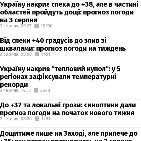
Україну накриє спека до +38, але в частині
областей пройдуть дощі: прогноз погоди
на 3 серпня
3 серпня,
09:27
10930
Від спеки +40 градусів до злив зі
шквалами: прогноз погоди на тиждень
3 серпня,
08:00
5451
Україну накрив "тепловий купол": у 5
регіонах зафіксували температурні
рекорди
2 серпня,
14:52
3648
До +37 та локальні грози: синоптики дали
прогноз погоди на початок нового тижня
2 серпня,
08:00
1791
Дощитиме лише на Заході, але припече до