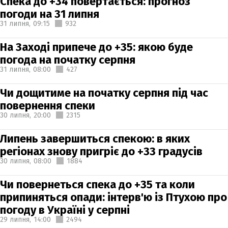
Спека до +34 повертається: прогноз
погоди на 31 липня
31 липня,
09:15
932
На Заході припече до +35: якою буде
погода на початку серпня
31 липня,
08:00
427
Чи дощитиме на початку серпня під час
повернення спеки
30 липня,
20:00
2315
Липень завершиться спекою: в яких
регіонах знову пригріє до +33 градусів
30 липня,
08:00
1884
Чи повернеться спека до +35 та коли
припиняться опади: інтерв'ю із Птухою про
погоду в Україні у серпні
29 липня,
14:00
2494