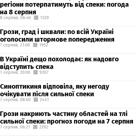
регіони потерпатимуть від спеки: погода
на 8 серпня
8 серпня,
06:46
1329
Грози, град і шквали: по всій Україні
оголосили штормове попередження
7 серпня,
21:00
1952
В Україні дещо похолодає: як надовго
відступить спека
7 серпня,
20:00
9207
Синоптикиня відповіла, яку негоду
очікувати після сильної спеки
7 серпня,
08:00
2441
Грози накриють частину областей на тлі
сильної спеки: прогноз погоди на 7 серпня
7 серпня,
06:21
2392