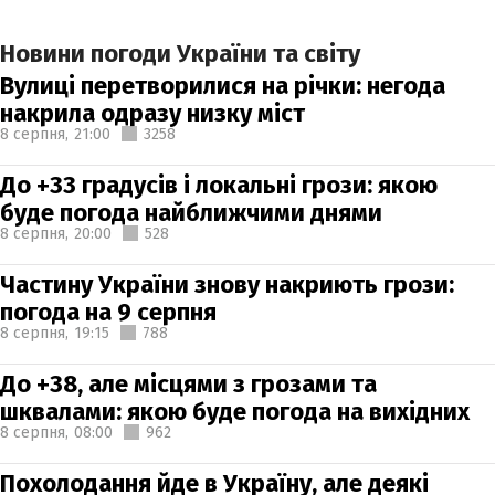
Новини погоди України та світу
Вулиці перетворилися на річки: негода
накрила одразу низку міст
8 серпня,
21:00
3258
До +33 градусів і локальні грози: якою
буде погода найближчими днями
8 серпня,
20:00
528
Частину України знову накриють грози:
погода на 9 серпня
8 серпня,
19:15
788
До +38, але місцями з грозами та
шквалами: якою буде погода на вихідних
8 серпня,
08:00
962
Похолодання йде в Україну, але деякі