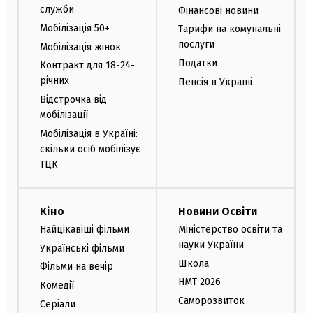
служби
Фінансові новини
Мобілізація 50+
Тарифи на комунальні
послуги
Мобілізація жінок
Податки
Контракт для 18-24-
річних
Пенсія в Україні
Відстрочка від
мобілізації
Мобілізація в Україні:
скільки осіб мобілізує
ТЦК
Кіно
Новини Освіти
Найцікавіші фільми
Міністерство освіти та
науки України
Українські фільми
Школа
Фільми на вечір
НМТ 2026
Комедії
Саморозвиток
Серіали