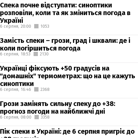
Спека почне відступати: синоптики
розповіли, коли та як зміниться погода в
Україні
6 серпня,
20:00
1053
Замість спеки – грози, град і шквали: де і
коли погіршиться погода
6 серпня,
18:53
2130
Українці фіксують +50 градусів на
"домашніх" термометрах: що на це кажуть
синоптики
6 серпня,
16:46
2368
Грози замінять сильну спеку до +38:
прогноз погоди на найближчі дні
6 серпня,
08:00
3358
Пік спеки в Україні: де 6 серпня пригріє до