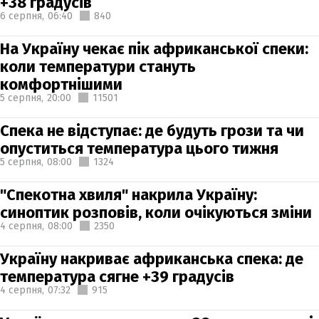
+38 градусів
6 серпня,
06:40
840
На Україну чекає пік африканської спеки:
коли температури стануть
комфортнішими
5 серпня,
20:00
11501
Спека не відступає: де будуть грози та чи
опуститься температура цього тижня
5 серпня,
08:00
1324
"Спекотна хвиля" накрила Україну:
синоптик розповів, коли очікуються зміни
4 серпня,
08:00
2350
Україну накриває африканська спека: де
температура сягне +39 градусів
4 серпня,
07:32
915