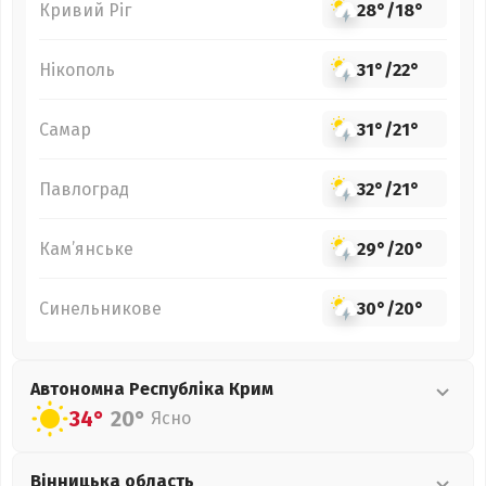
Кривий Ріг
28°
/
18°
Нікополь
31°
/
22°
Самар
31°
/
21°
Павлоград
32°
/
21°
Кам’янське
29°
/
20°
Синельникове
30°
/
20°
Автономна Республіка Крим
34°
20°
Ясно
Вінницька
область