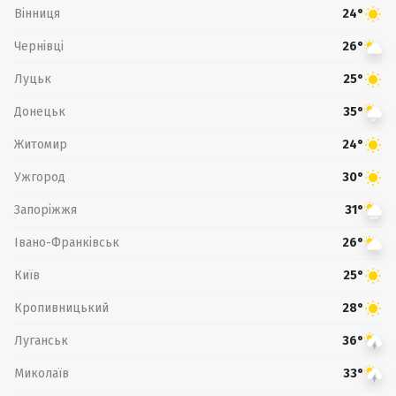
Вінниця
24°
Чернівці
26°
Луцьк
25°
Донецьк
35°
Житомир
24°
Ужгород
30°
Запоріжжя
31°
Івано-Франківськ
26°
Київ
25°
Кропивницький
28°
Луганськ
36°
Миколаїв
33°