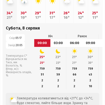
34°
30°
29°
31°
26°
24°
25°
21°
19°
17°
17°
16°
12°
11°
Субота, 8 серпня
Ніч
Ранок
Схід:
05:17
00:00
03:00
06:00
09:00
1
Захід:
20:05
Температура С°
25°
23°
21°
30°
Відчувається як
Тиск, мм
25°
23°
21°
30°
Вологість, %
759
759
759
759
Вітер, м/с
Ймовірність опадів,
51
59
66
45
%
2
2
2
2
2
2
2
10
Температура коливатиметься від +21°C до +34°C,
буде спекотно, пийте більше води. Зранку та