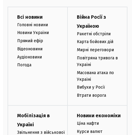
Всі новини
Війна Росії з
Головні новини
Україною
Новини України
Ракетні обстріли
Прямий ефір
Карта бойових дій
Відеоновини
Мирні переговори
Аудіоновини
Повітряна тривога в
Україні
Погода
Масована атака по
Україні
Вибухи у Росії
Втрати ворога
Мобілізація в
Новини економіки
Ціна нафти
Україні
Курси валют
Звільнення з військової