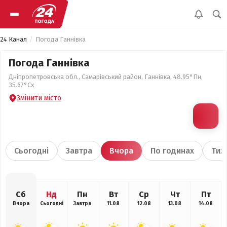
24 Канал
Погода Ганнівка
Погода Ганнівка
Дніпропетровська обл., Самарівський район, Ганнівка, 48.95°Пн,
35.67°Сх
Змінити місто
Сьогодні
Завтра
Вчора
По годинах
Тиж
Сб
Нд
Пн
Вт
Ср
Чт
Пт
Вчора
Сьогодні
Завтра
11.08
12.08
13.08
14.08