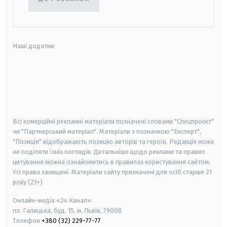
Наші додатки:
android
apple
smart tv
samsung smart tv
Всі комерційні рекламні матеріали позначені словами "Спецпроєкт"
чи "Партнерський матеріал". Матеріали з позначкою "Експерт",
"Позиція" відображають позицію авторів та героїв. Редакція може
не поділяти їхніх поглядів. Детальніше щодо реклами та правил
цитування можна ознайомитись в правилах користування сайтом.
Усі права захищені.
Матеріали сайту призначені для осіб старше
21
року (21+)
Онлайн-медіа «24 Канал»
пл. Галицька, буд. 15, м. Львів, 79008
Телефон
+380 (32) 229-77-77