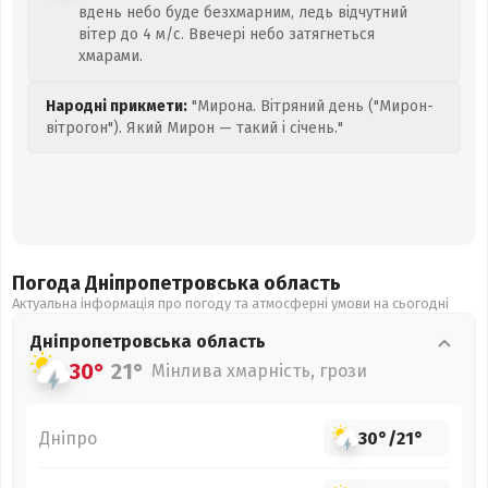
вдень небо буде безхмарним, ледь відчутний
вітер до 4 м/с. Ввечері небо затягнеться
хмарами.
Народні прикмети:
"Мирона. Вітряний день ("Мирон-
вітрогон"). Який Мирон — такий і січень."
Погода Дніпропетровська
область
Актуальна інформація про погоду та атмосферні умови на сьогодні
Дніпропетровська
область
30°
21°
Мінлива хмарність, грози
Дніпро
30°
/
21°