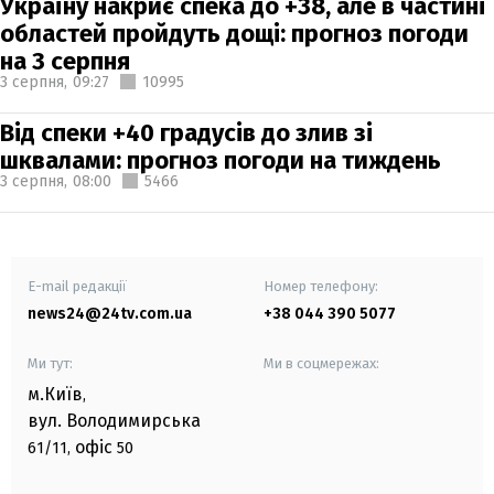
Україну накриє спека до +38, але в частині
областей пройдуть дощі: прогноз погоди
на 3 серпня
3 серпня,
09:27
10995
Від спеки +40 градусів до злив зі
шквалами: прогноз погоди на тиждень
3 серпня,
08:00
5466
E-mail редакції
Номер телефону:
news24@24tv.com.ua
+38 044 390 5077
Ми тут:
Ми в соцмережах:
м.Київ
,
вул. Володимирська
офіс
61/11,
50