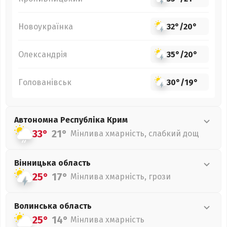
Новоукраїнка
32°
/
20°
Олександрія
35°
/
20°
Голованівськ
30°
/
19°
Автономна Республіка Крим
33°
21°
Мінлива хмарність, слабкий дощ
Вінницька
область
25°
17°
Мінлива хмарність, грози
Волинська
область
25°
14°
Мінлива хмарність