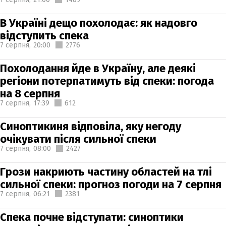
В Україні дещо похолодає: як надовго
відступить спека
7 серпня,
20:00
2776
Похолодання йде в Україну, але деякі
регіони потерпатимуть від спеки: погода
на 8 серпня
7 серпня,
17:39
612
Синоптикиня відповіла, яку негоду
очікувати після сильної спеки
7 серпня,
08:00
2427
Грози накриють частину областей на тлі
сильної спеки: прогноз погоди на 7 серпня
7 серпня,
06:21
2381
Спека почне відступати: синоптики