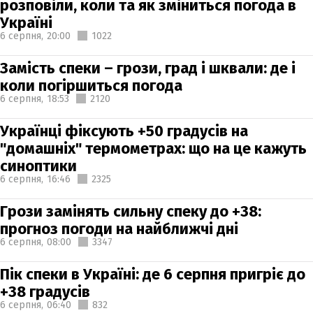
розповіли, коли та як зміниться погода в
Україні
6 серпня,
20:00
1022
Замість спеки – грози, град і шквали: де і
коли погіршиться погода
6 серпня,
18:53
2120
Українці фіксують +50 градусів на
"домашніх" термометрах: що на це кажуть
синоптики
6 серпня,
16:46
2325
Грози замінять сильну спеку до +38:
прогноз погоди на найближчі дні
6 серпня,
08:00
3347
Пік спеки в Україні: де 6 серпня пригріє до
+38 градусів
6 серпня,
06:40
832