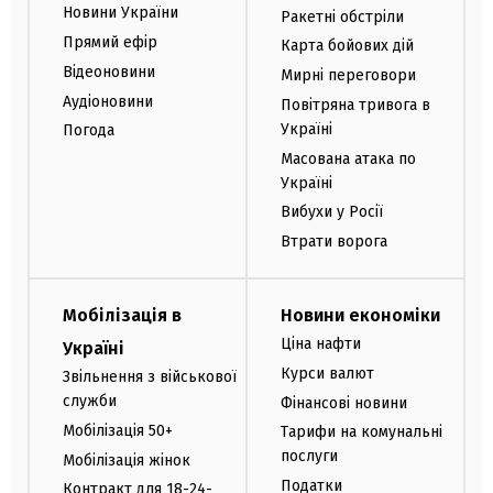
Новини України
Ракетні обстріли
Прямий ефір
Карта бойових дій
Відеоновини
Мирні переговори
Аудіоновини
Повітряна тривога в
Україні
Погода
Масована атака по
Україні
Вибухи у Росії
Втрати ворога
Мобілізація в
Новини економіки
Ціна нафти
Україні
Курси валют
Звільнення з військової
служби
Фінансові новини
Мобілізація 50+
Тарифи на комунальні
послуги
Мобілізація жінок
Податки
Контракт для 18-24-