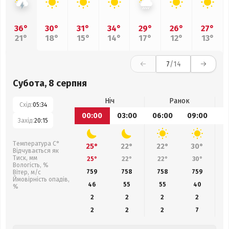
36°
30°
31°
34°
29°
26°
27°
21°
18°
15°
14°
17°
12°
13°
7
/14
Субота, 8 серпня
Ніч
Ранок
Схід:
05:34
00:00
03:00
06:00
09:00
1
Захід:
20:15
Температура С°
25°
22°
22°
30°
Відчувається як
Тиск, мм
25°
22°
22°
30°
Вологість, %
759
758
758
759
Вітер, м/с
Ймовірність опадів,
46
55
55
40
%
2
2
2
2
2
2
2
7