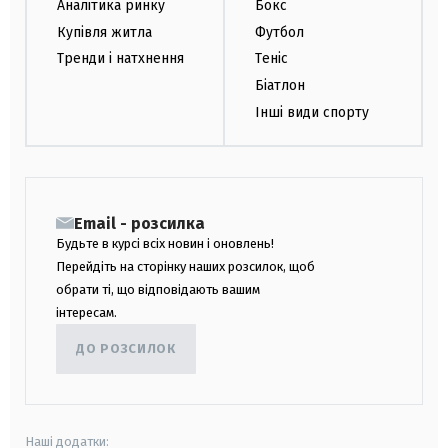
Аналітика ринку
Бокс
Купівля житла
Футбол
Тренди і натхнення
Теніс
Біатлон
Інші види спорту
Email - розсилка
Будьте в курсі всіх новин і оновлень!
Перейдіть на сторінку наших розсилок, щоб
обрати ті, що відповідають вашим
інтересам.
ДО РОЗСИЛОК
Наші додатки: