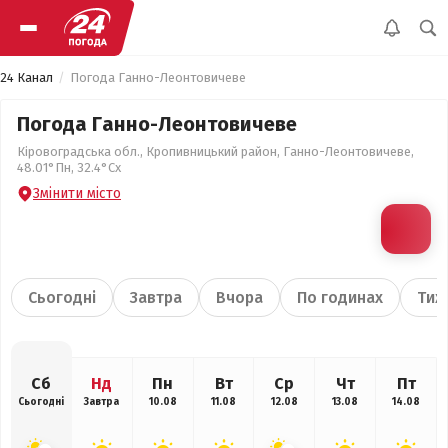
24 Канал
Погода Ганно-Леонтовичеве
Погода Ганно-Леонтовичеве
Кіровоградська обл., Кропивницький район, Ганно-Леонтовичеве,
48.01°Пн, 32.4°Сх
Змінити місто
Сьогодні
Завтра
Вчора
По годинах
Тиж
Сб
Нд
Пн
Вт
Ср
Чт
Пт
Сьогодні
Завтра
10.08
11.08
12.08
13.08
14.08