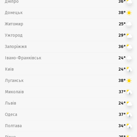
Дніпро
36°
Донецьк
38°
Житомир
25°
Ужгород
29°
Запоріжжя
36°
Івано-Франківськ
24°
Київ
24°
Луганськ
38°
Миколаїв
37°
Львів
24°
Одеса
37°
Полтава
34°