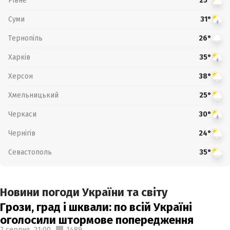
Рівне
25°
Суми
31°
Тернопіль
26°
Харків
35°
Херсон
38°
Хмельницький
25°
Черкаси
30°
Чернігів
24°
Севастополь
35°
Новини погоди України та світу
Грози, град і шквали: по всій Україні
оголосили штормове попередження
7 серпня,
21:00
1489