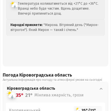
Температура коливатиметься від +21°C до +36°C.
Вранці небо буде чистим. Вдень дощитиме.
Ввечері припиниться дощ.
Народні прикмети:
"Мирона. Вітряний день ("Мирон-
вітрогон"). Який Мирон — такий і січень."
Погода Кіровоградська
область
Актуальна інформація про погоду та атмосферні умови на сьогодні
Кіровоградська
область
35°
21°
Мінлива хмарність, грози
Кропивницький
35°
/
21°