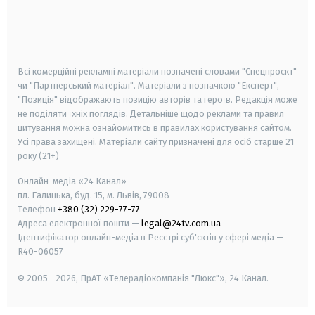
android
apple
smart tv
samsung smart tv
Всі комерційні рекламні матеріали позначені словами "Спецпроєкт"
чи "Партнерський матеріал". Матеріали з позначкою "Експерт",
"Позиція" відображають позицію авторів та героїв. Редакція може
не поділяти їхніх поглядів. Детальніше щодо реклами та правил
цитування можна ознайомитись в правилах користування сайтом.
Усі права захищені.
Матеріали сайту призначені для осіб старше
21
року (21+)
Онлайн-медіа «24 Канал»
пл. Галицька, буд. 15, м. Львів, 79008
Телефон
+380 (32) 229-77-77
Адреса електронної пошти —
legal@24tv.com.ua
Ідентифікатор онлайн-медіа в Реєстрі суб'єктів у сфері медіа —
R40-06057
© 2005—2026,
ПрАТ «Телерадіокомпанія "Люкс"», 24 Канал.