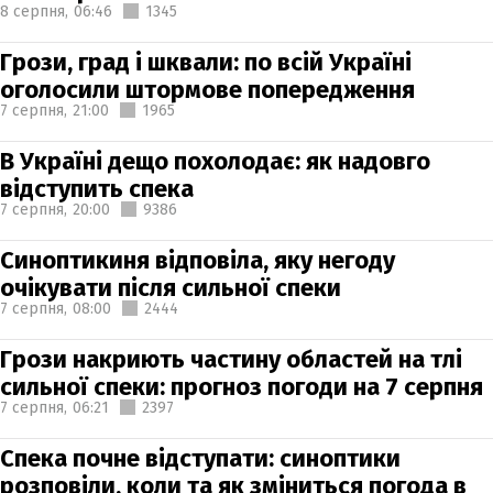
8 серпня,
06:46
1345
Грози, град і шквали: по всій Україні
оголосили штормове попередження
7 серпня,
21:00
1965
В Україні дещо похолодає: як надовго
відступить спека
7 серпня,
20:00
9386
Синоптикиня відповіла, яку негоду
очікувати після сильної спеки
7 серпня,
08:00
2444
Грози накриють частину областей на тлі
сильної спеки: прогноз погоди на 7 серпня
7 серпня,
06:21
2397
Спека почне відступати: синоптики
розповіли, коли та як зміниться погода в