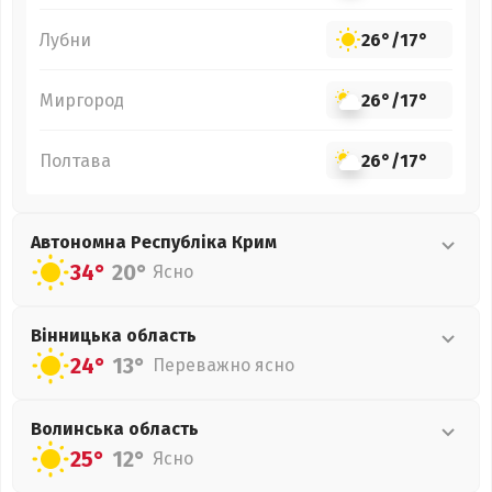
Лубни
26°
/
17°
Миргород
26°
/
17°
Полтава
26°
/
17°
Автономна Республіка Крим
34°
20°
Ясно
Вінницька
область
24°
13°
Переважно ясно
Волинська
область
25°
12°
Ясно