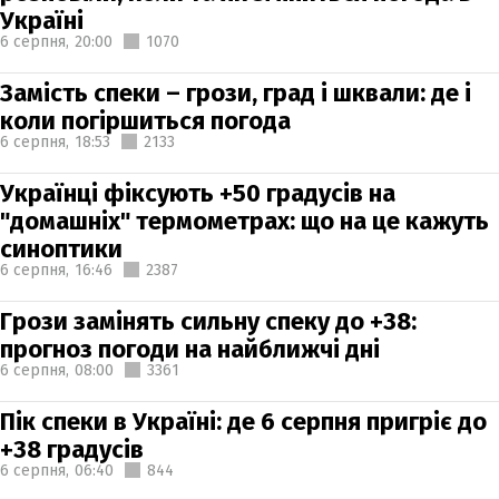
Україні
6 серпня,
20:00
1070
Замість спеки – грози, град і шквали: де і
коли погіршиться погода
6 серпня,
18:53
2133
Українці фіксують +50 градусів на
"домашніх" термометрах: що на це кажуть
синоптики
6 серпня,
16:46
2387
Грози замінять сильну спеку до +38:
прогноз погоди на найближчі дні
6 серпня,
08:00
3361
Пік спеки в Україні: де 6 серпня пригріє до
+38 градусів
6 серпня,
06:40
844