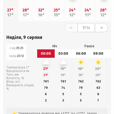
27°
28°
32°
25°
24°
24°
28°
17°
17°
16°
15°
12°
11°
12°
7
/14
Неділя, 9 серпня
Ніч
Ранок
Схід:
05:25
00:00
03:00
06:00
09:00
1
Захід:
20:12
Температура С°
21°
19°
18°
20°
Відчувається як
Тиск, мм
21°
19°
18°
20°
Вологість, %
761
761
762
762
Вітер, м/с
Ймовірність опадів,
79
74
79
63
%
6
5
5
6
2
3
5
7
Температура повітря від +17°C до +27°C, тепла