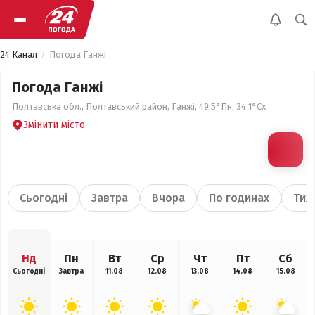
24 Канал
Погода Ганжі
Погода Ганжі
Полтавська обл., Полтавський район, Ганжі, 49.5°Пн, 34.1°Сх
Змінити місто
Сьогодні
Завтра
Вчора
По годинах
Тиж
Нд
Пн
Вт
Ср
Чт
Пт
Сб
Сьогодні
Завтра
11.08
12.08
13.08
14.08
15.08