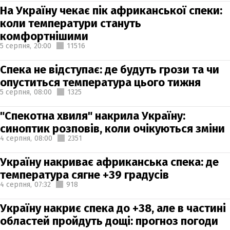
На Україну чекає пік африканської спеки:
коли температури стануть
комфортнішими
5 серпня,
20:00
11516
Спека не відступає: де будуть грози та чи
опуститься температура цього тижня
5 серпня,
08:00
1325
"Спекотна хвиля" накрила Україну:
синоптик розповів, коли очікуються зміни
4 серпня,
08:00
2351
Україну накриває африканська спека: де
температура сягне +39 градусів
4 серпня,
07:32
918
Україну накриє спека до +38, але в частині
областей пройдуть дощі: прогноз погоди