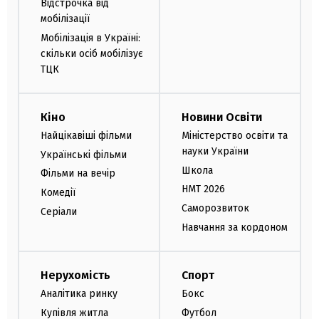
Відстрочка від
мобілізації
Мобілізація в Україні:
скільки осіб мобілізує
ТЦК
Кіно
Новини Освіти
Найцікавіші фільми
Міністерство освіти та
науки України
Українські фільми
Школа
Фільми на вечір
НМТ 2026
Комедії
Саморозвиток
Серіали
Навчання за кордоном
Нерухомість
Спорт
Аналітика ринку
Бокс
Купівля житла
Футбол