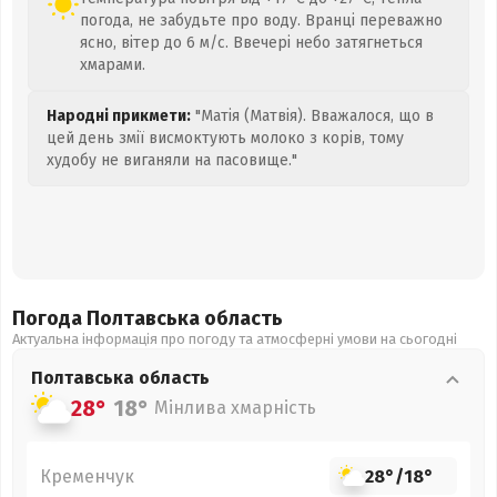
погода, не забудьте про воду. Вранці переважно
ясно, вітер до 6 м/с. Ввечері небо затягнеться
хмарами.
Народні прикмети:
"Матія (Матвія). Вважалося, що в
цей день змії висмоктують молоко з корів, тому
худобу не виганяли на пасовище."
Погода Полтавська
область
Актуальна інформація про погоду та атмосферні умови на сьогодні
Полтавська
область
28°
18°
Мінлива хмарність
Кременчук
28°
/
18°