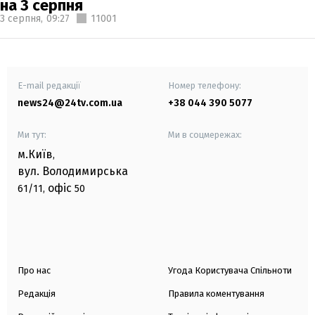
на 3 серпня
3 серпня,
09:27
11001
E-mail редакції
Номер телефону:
news24@24tv.com.ua
+38 044 390 5077
Ми тут:
Ми в соцмережах:
м.Київ
,
вул. Володимирська
офіс
61/11,
50
Про нас
Угода Користувача Спільноти
Редакція
Правила коментування