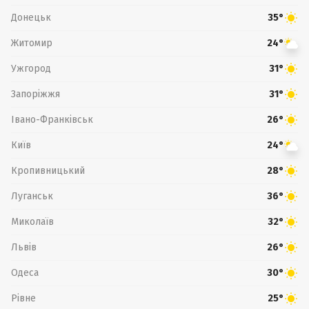
Донецьк
35°
Житомир
24°
Ужгород
31°
Запоріжжя
31°
Івано-Франківськ
26°
Київ
24°
Кропивницький
28°
Луганськ
36°
Миколаїв
32°
Львів
26°
Одеса
30°
Рівне
25°