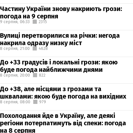
Частину України знову накриють грози:
погода на 9 серпня
9 серпня,
06:33
2315
Вулиці перетворилися на річки: негода
накрила одразу низку міст
8 серпня,
21:00
4628
До +33 градусів і локальні грози: якою
буде погода найближчими днями
8 серпня,
20:00
822
До +38, але місцями з грозами та
шквалами: якою буде погода на вихідних
8 серпня,
08:00
979
Похолодання йде в Україну, але деякі
регіони потерпатимуть від спеки: погода
на 8 серпня