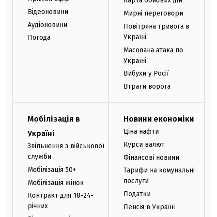
Карта бойових дій
Відеоновини
Мирні переговори
Аудіоновини
Повітряна тривога в
Україні
Погода
Масована атака по
Україні
Вибухи у Росії
Втрати ворога
Мобілізація в
Новини економіки
Ціна нафти
Україні
Курси валют
Звільнення з військової
служби
Фінансові новини
Мобілізація 50+
Тарифи на комунальні
послуги
Мобілізація жінок
Податки
Контракт для 18-24-
річних
Пенсія в Україні