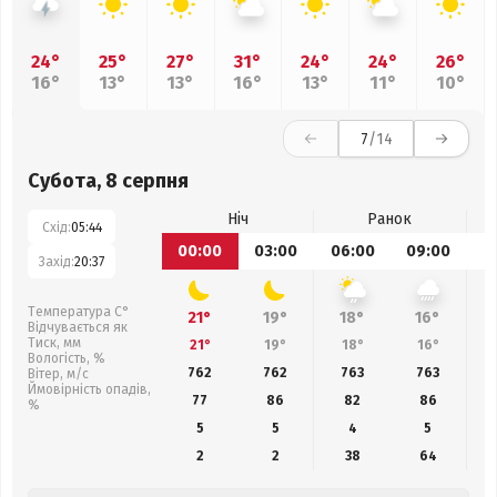
24°
25°
27°
31°
24°
24°
26°
16°
13°
13°
16°
13°
11°
10°
7
/14
Субота, 8 серпня
Ніч
Ранок
Схід:
05:44
00:00
03:00
06:00
09:00
1
Захід:
20:37
Температура С°
21°
19°
18°
16°
Відчувається як
Тиск, мм
21°
19°
18°
16°
Вологість, %
762
762
763
763
Вітер, м/с
Ймовірність опадів,
77
86
82
86
%
5
5
4
5
2
2
38
64