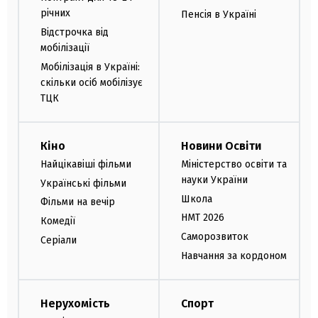
річних
Пенсія в Україні
Відстрочка від
мобілізації
Мобілізація в Україні:
скільки осіб мобілізує
ТЦК
Кіно
Новини Освіти
Найцікавіші фільми
Міністерство освіти та
науки України
Українські фільми
Школа
Фільми на вечір
НМТ 2026
Комедії
Саморозвиток
Серіали
Навчання за кордоном
Нерухомість
Спорт