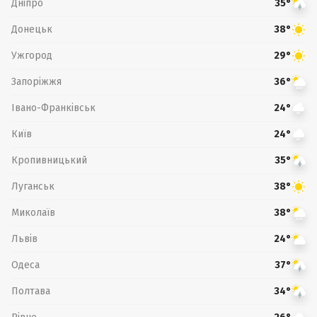
Дніпро
35°
Донецьк
38°
Ужгород
29°
Запоріжжя
36°
Івано-Франківськ
24°
Київ
24°
Кропивницький
35°
Луганськ
38°
Миколаїв
38°
Львів
24°
Одеса
37°
Полтава
34°