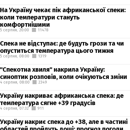
На Україну чекає пік африканської спеки:
коли температури стануть
комфортнішими
5 серпня,
20:00
11478
Спека не відступає: де будуть грози та чи
опуститься температура цього тижня
5 серпня,
08:00
1319
"Спекотна хвиля" накрила Україну:
синоптик розповів, коли очікуються зміни
4 серпня,
08:00
2349
Україну накриває африканська спека: де
температура сягне +39 градусів
4 серпня,
07:32
911
Україну накриє спека до +38, але в частині
областей пройдуть дощі: прогноз погоди