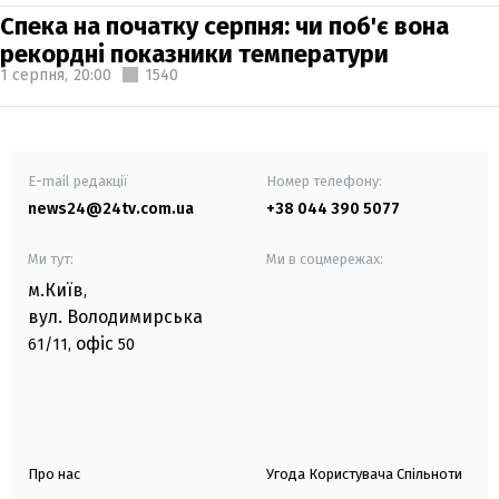
Спека на початку серпня: чи поб'є вона
рекордні показники температури
1 серпня,
20:00
1540
E-mail редакції
Номер телефону:
news24@24tv.com.ua
+38 044 390 5077
Ми тут:
Ми в соцмережах:
м.Київ
,
вул. Володимирська
офіс
61/11,
50
Про нас
Угода Користувача Спільноти