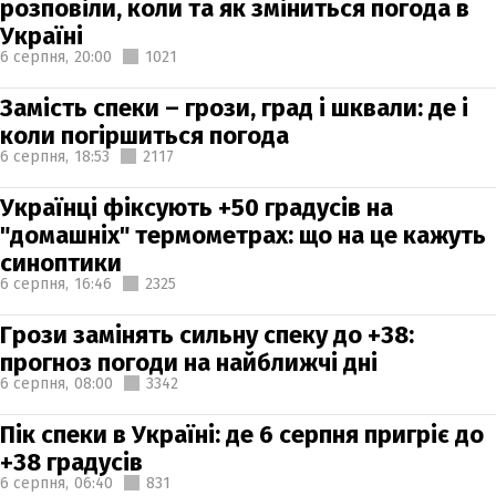
розповіли, коли та як зміниться погода в
Україні
6 серпня,
20:00
1021
Замість спеки – грози, град і шквали: де і
коли погіршиться погода
6 серпня,
18:53
2117
Українці фіксують +50 градусів на
"домашніх" термометрах: що на це кажуть
синоптики
6 серпня,
16:46
2325
Грози замінять сильну спеку до +38:
прогноз погоди на найближчі дні
6 серпня,
08:00
3342
Пік спеки в Україні: де 6 серпня пригріє до
+38 градусів
6 серпня,
06:40
831