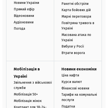
Новини України
Ракетні обстріли
Прямий ефір
Карта бойових дій
Відеоновини
Мирні переговори
Аудіоновини
Повітряна тривога в
Україні
Погода
Масована атака по
Україні
Вибухи у Росії
Втрати ворога
Мобілізація в
Новини економіки
Ціна нафти
Україні
Курси валют
Звільнення з військової
служби
Фінансові новини
Мобілізація 50+
Тарифи на комунальні
послуги
Мобілізація жінок
Податки
Контракт для 18-24-