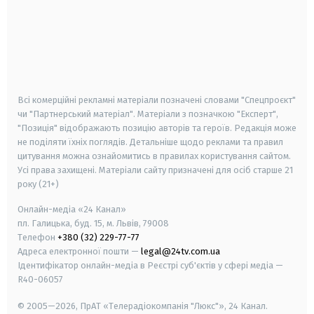
android
apple
smart tv
samsung smart tv
Всі комерційні рекламні матеріали позначені словами "Спецпроєкт"
чи "Партнерський матеріал". Матеріали з позначкою "Експерт",
"Позиція" відображають позицію авторів та героїв. Редакція може
не поділяти їхніх поглядів. Детальніше щодо реклами та правил
цитування можна ознайомитись в правилах користування сайтом.
Усі права захищені.
Матеріали сайту призначені для осіб старше
21
року (21+)
Онлайн-медіа «24 Канал»
пл. Галицька, буд. 15, м. Львів, 79008
Телефон
+380 (32) 229-77-77
Адреса електронної пошти —
legal@24tv.com.ua
Ідентифікатор онлайн-медіа в Реєстрі суб'єктів у сфері медіа —
R40-06057
© 2005—2026,
ПрАТ «Телерадіокомпанія "Люкс"», 24 Канал.