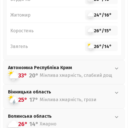
Житомир
24°
/
16°
Коростень
26°
/
15°
Звягель
26°
/
14°
Автономна Республіка Крим
33°
20°
Мінлива хмарність, слабкий дощ
Вінницька
область
25°
17°
Мінлива хмарність, грози
Волинська
область
26°
14°
Хмарно