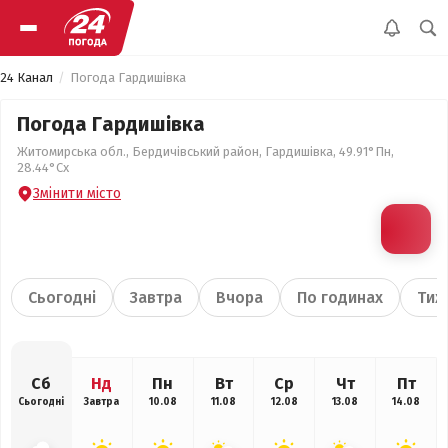
24 Канал
Погода Гардишівка
Погода Гардишівка
Житомирська обл., Бердичівський район, Гардишівка, 49.91°Пн,
28.44°Сх
Змінити місто
Сьогодні
Завтра
Вчора
По годинах
Тиж
Сб
Нд
Пн
Вт
Ср
Чт
Пт
Сьогодні
Завтра
10.08
11.08
12.08
13.08
14.08