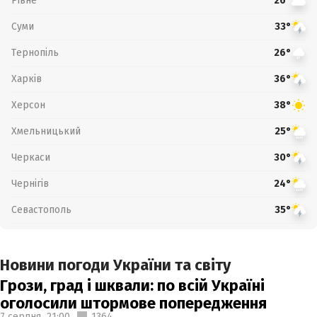
Рівне
26°
Суми
33°
Тернопіль
26°
Харків
36°
Херсон
38°
Хмельницький
25°
Черкаси
30°
Чернігів
24°
Севастополь
35°
Новини погоди України та світу
Грози, град і шквали: по всій Україні
оголосили штормове попередження
7 серпня,
21:00
1364