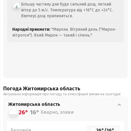
Більшу частину дня буде сильний дощ, легкий
вітер до 5 м/с. Температура від +16°C до +24°C.
Ввечері дощ припиниться.
Народні прикмети:
"Мирона. Вітряний день ("Мирон-
вітрогон"). Який Мирон — такий і січень."
Погода Житомирська
область
Актуальна інформація про погоду та атмосферні умови на сьогодні
Житомирська
область
26°
16°
Хмарно, зливи
Бердичів
26°
/
16°