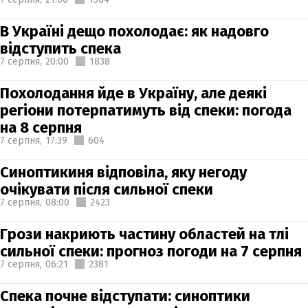
В Україні дещо похолодає: як надовго
відступить спека
7 серпня,
20:00
1838
Похолодання йде в Україну, але деякі
регіони потерпатимуть від спеки: погода
на 8 серпня
7 серпня,
17:39
604
Синоптикиня відповіла, яку негоду
очікувати після сильної спеки
7 серпня,
08:00
2423
Грози накриють частину областей на тлі
сильної спеки: прогноз погоди на 7 серпня
7 серпня,
06:21
2381
Спека почне відступати: синоптики