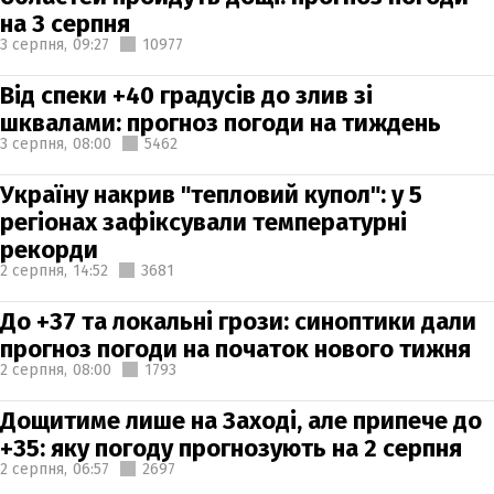
на 3 серпня
3 серпня,
09:27
10977
Від спеки +40 градусів до злив зі
шквалами: прогноз погоди на тиждень
3 серпня,
08:00
5462
Україну накрив "тепловий купол": у 5
регіонах зафіксували температурні
рекорди
2 серпня,
14:52
3681
До +37 та локальні грози: синоптики дали
прогноз погоди на початок нового тижня
2 серпня,
08:00
1793
Дощитиме лише на Заході, але припече до
+35: яку погоду прогнозують на 2 серпня
2 серпня,
06:57
2697