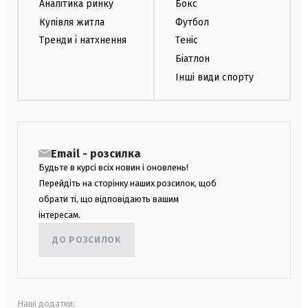
Аналітика ринку
Бокс
Купівля житла
Футбол
Тренди і натхнення
Теніс
Біатлон
Інші види спорту
Email - розсилка
Будьте в курсі всіх новин і оновлень!
Перейдіть на сторінку наших розсилок, щоб
обрати ті, що відповідають вашим
інтересам.
ДО РОЗСИЛОК
Наші додатки: