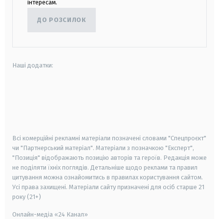
інтересам.
ДО РОЗСИЛОК
Наші додатки:
android
apple
smart tv
samsung smart tv
Всі комерційні рекламні матеріали позначені словами "Спецпроєкт"
чи "Партнерський матеріал". Матеріали з позначкою "Експерт",
"Позиція" відображають позицію авторів та героїв. Редакція може
не поділяти їхніх поглядів. Детальніше щодо реклами та правил
цитування можна ознайомитись в правилах користування сайтом.
Усі права захищені.
Матеріали сайту призначені для осіб старше
21
року (21+)
Онлайн-медіа «24 Канал»