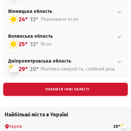
Вінницька
область
24°
13°
Переважно ясно
Волинська
область
25°
12°
Ясно
Дніпропетровська
область
29°
20°
Мінлива хмарність, слабкий дощ
ПОКАЗАТИ ІНШІ ОБЛАСТІ
Найбільші міста в Україні
Харків
28°