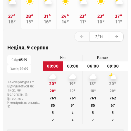
27°
28°
31°
24°
23°
23°
27°
18°
15°
16°
14°
11°
10°
11°
7
/14
Неділя, 9 серпня
Ніч
Ранок
Схід:
05:19
00:00
03:00
06:00
09:00
1
Захід:
20:09
Температура С°
20°
19°
18°
20°
Відчувається як
Тиск, мм
20°
19°
18°
20°
Вологість, %
761
761
761
762
Вітер, м/с
Ймовірність опадів,
85
91
85
67
%
5
4
5
5
2
4
7
7