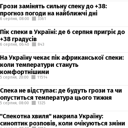
Грози замінять сильну спеку до +38:
прогноз погоди на найближчі дні
6 серпня,
08:00
3361
Пік спеки в Україні: де 6 серпня пригріє до
+38 градусів
6 серпня,
06:40
843
На Україну чекає пік африканської спеки:
коли температури стануть
комфортнішими
5 серпня,
20:00
11514
Спека не відступає: де будуть грози та чи
опуститься температура цього тижня
5 серпня,
08:00
1325
"Спекотна хвиля" накрила Україну:
синоптик розповів, коли очікуються зміни