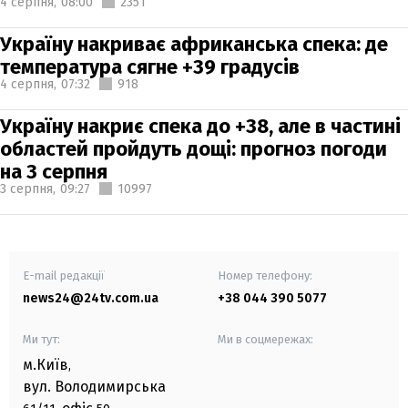
4 серпня,
08:00
2351
Україну накриває африканська спека: де
температура сягне +39 градусів
4 серпня,
07:32
918
Україну накриє спека до +38, але в частині
областей пройдуть дощі: прогноз погоди
на 3 серпня
3 серпня,
09:27
10997
E-mail редакції
Номер телефону:
news24@24tv.com.ua
+38 044 390 5077
Ми тут:
Ми в соцмережах:
м.Київ
,
вул. Володимирська