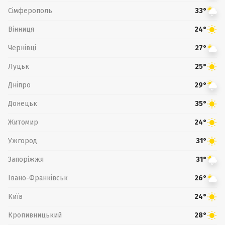
Сімферополь
33°
Вінниця
24°
Чернівці
27°
Луцьк
25°
Дніпро
29°
Донецьк
35°
Житомир
24°
Ужгород
31°
Запоріжжя
31°
Івано-Франківськ
26°
Київ
24°
Кропивницький
28°