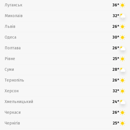
Луганськ
36°
Миколаїв
32°
Львів
26°
Одеса
30°
Полтава
26°
Рівне
25°
Суми
28°
Тернопіль
26°
Херсон
32°
Хмельницький
24°
Черкаси
26°
Чернігів
25°