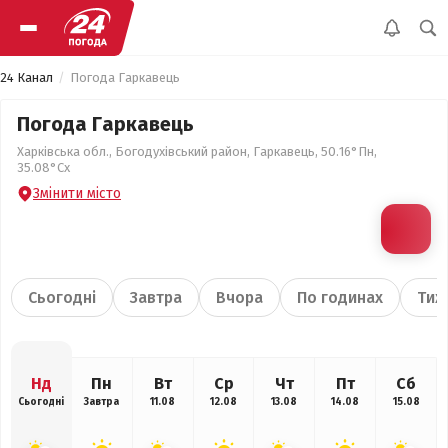
24 Канал
Погода Гаркавець
Погода Гаркавець
Харківська обл., Богодухівський район, Гаркавець, 50.16°Пн,
35.08°Сх
Змінити місто
Сьогодні
Завтра
Вчора
По годинах
Тиж
Нд
Пн
Вт
Ср
Чт
Пт
Сб
Сьогодні
Завтра
11.08
12.08
13.08
14.08
15.08