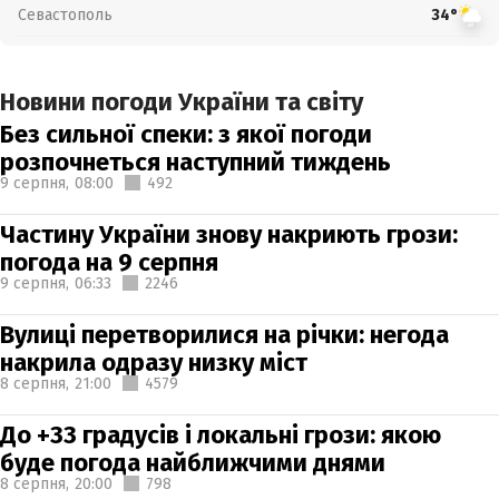
Севастополь
34°
Новини погоди України та світу
Без сильної спеки: з якої погоди
розпочнеться наступний тиждень
9 серпня,
08:00
492
Частину України знову накриють грози:
погода на 9 серпня
9 серпня,
06:33
2246
Вулиці перетворилися на річки: негода
накрила одразу низку міст
8 серпня,
21:00
4579
До +33 градусів і локальні грози: якою
буде погода найближчими днями
8 серпня,
20:00
798