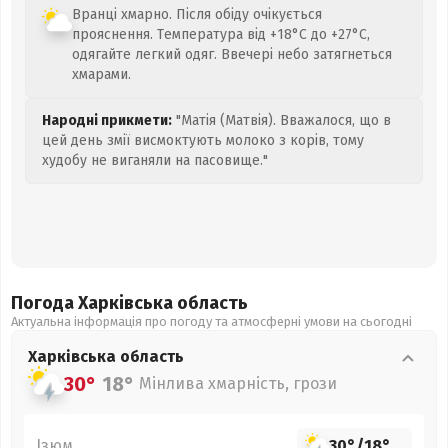
Вранці хмарно. Після обіду очікується
прояснення. Температура від +18°C до +27°C,
одягайте легкий одяг. Ввечері небо затягнеться
хмарами.
Народні прикмети:
"Матія (Матвія). Вважалося, що в
цей день змії висмоктують молоко з корів, тому
худобу не виганяли на пасовище."
Погода Харківська
область
Актуальна інформація про погоду та атмосферні умови на сьогодні
Харківська
область
30°
18°
Мінлива хмарність, грози
Ізюм
30°
/
18°