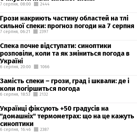
7 серпня,
08:00
2444
Грози накриють частину областей на тлі
сильної спеки: прогноз погоди на 7 серпня
7 серпня,
06:21
2397
Спека почне відступати: синоптики
розповіли, коли та як зміниться погода в
Україні
6 серпня,
20:00
1066
Замість спеки – грози, град і шквали: де і
коли погіршиться погода
6 серпня,
18:53
2132
Українці фіксують +50 градусів на
"домашніх" термометрах: що на це кажуть
синоптики
6 серпня,
16:46
2387