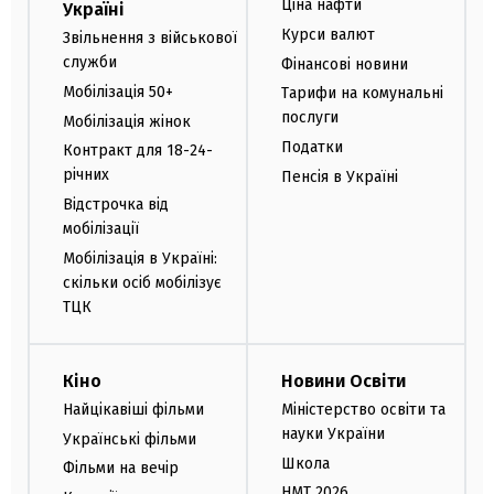
Ціна нафти
Україні
Курси валют
Звільнення з військової
служби
Фінансові новини
Мобілізація 50+
Тарифи на комунальні
послуги
Мобілізація жінок
Податки
Контракт для 18-24-
річних
Пенсія в Україні
Відстрочка від
мобілізації
Мобілізація в Україні:
скільки осіб мобілізує
ТЦК
Кіно
Новини Освіти
Найцікавіші фільми
Міністерство освіти та
науки України
Українські фільми
Школа
Фільми на вечір
НМТ 2026