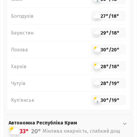
Богодухів
27°
/
18°
Берестин
29°
/
18°
Лозова
30°
/
20°
Харків
28°
/
18°
Чугуїв
28°
/
19°
Куп’янськ
30°
/
19°
Автономна Республіка Крим
33°
20°
Мінлива хмарність, слабкий дощ