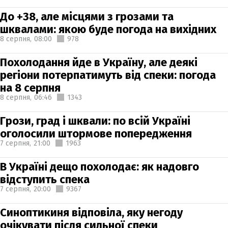
До +38, але місцями з грозами та
шквалами: якою буде погода на вихідних
8 серпня,
08:00
978
Похолодання йде в Україну, але деякі
регіони потерпатимуть від спеки: погода
на 8 серпня
8 серпня,
06:46
1343
Грози, град і шквали: по всій Україні
оголосили штормове попередження
7 серпня,
21:00
1963
В Україні дещо похолодає: як надовго
відступить спека
7 серпня,
20:00
9367
Синоптикиня відповіла, яку негоду
очікувати після сильної спеки