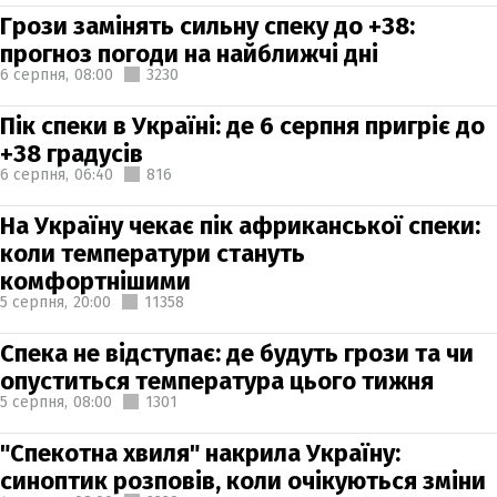
Грози замінять сильну спеку до +38:
прогноз погоди на найближчі дні
6 серпня,
08:00
3230
Пік спеки в Україні: де 6 серпня пригріє до
+38 градусів
6 серпня,
06:40
816
На Україну чекає пік африканської спеки:
коли температури стануть
комфортнішими
5 серпня,
20:00
11358
Спека не відступає: де будуть грози та чи
опуститься температура цього тижня
5 серпня,
08:00
1301
"Спекотна хвиля" накрила Україну:
синоптик розповів, коли очікуються зміни