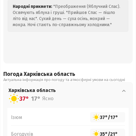
Народні прикмети:
"Преображення (Яблучний Спас).
Освячують яблука і груші. "Прийшов Спас — пішло
літо від нас". Сухий день — суха осінь, мокрий —
мокра. Ночі стають по-справжньому холодними."
Погода Харківська
область
Актуальна інформація про погоду та атмосферні умови на сьогодні
Харківська
область
37°
17°
Ясно
Ізюм
37°
/
17°
Богодухів
35°
/
21°