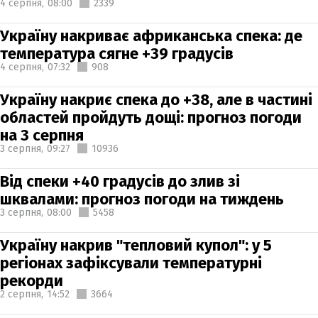
4 серпня,
08:00
2339
Україну накриває африканська спека: де
температура сягне +39 градусів
4 серпня,
07:32
908
Україну накриє спека до +38, але в частині
областей пройдуть дощі: прогноз погоди
на 3 серпня
3 серпня,
09:27
10936
Від спеки +40 градусів до злив зі
шквалами: прогноз погоди на тиждень
3 серпня,
08:00
5458
Україну накрив "тепловий купол": у 5
регіонах зафіксували температурні
рекорди
2 серпня,
14:52
3664