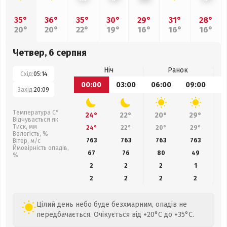
35°
36°
35°
30°
29°
31°
28°
20°
20°
22°
19°
16°
16°
16°
Четвер, 6 серпня
Ніч
Ранок
Схід:
05:14
00:00
03:00
06:00
09:00
1
Захід:
20:09
Температура С°
24°
22°
20°
29°
Відчувається як
Тиск, мм
24°
22°
20°
29°
Вологість, %
763
763
763
763
Вітер, м/с
Ймовірність опадів,
67
76
80
49
%
2
2
2
1
2
2
2
2
Цілий день небо буде безхмарним, опадів не
передбачається. Очікується від +20°C до +35°C.