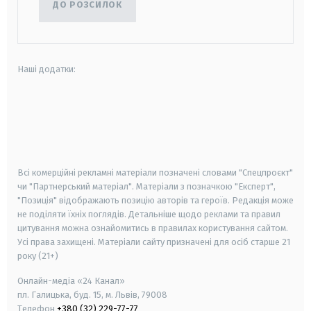
ДО РОЗСИЛОК
Наші додатки:
android
apple
smart tv
samsung smart tv
Всі комерційні рекламні матеріали позначені словами "Спецпроєкт"
чи "Партнерський матеріал". Матеріали з позначкою "Експерт",
"Позиція" відображають позицію авторів та героїв. Редакція може
не поділяти їхніх поглядів. Детальніше щодо реклами та правил
цитування можна ознайомитись в правилах користування сайтом.
Усі права захищені.
Матеріали сайту призначені для осіб старше
21
року (21+)
Онлайн-медіа «24 Канал»
пл. Галицька, буд. 15, м. Львів, 79008
Телефон
+380 (32) 229-77-77