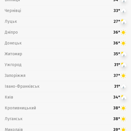
Чернівці
33°
Луцьк
27°
Дніпро
36°
Донецьк
36°
Житомир
35°
Ужгород
31°
Запоріжжя
37°
Івано-Франківськ
31°
Київ
34°
Кропивницький
38°
Луганськ
38°
Миколаїв
39°