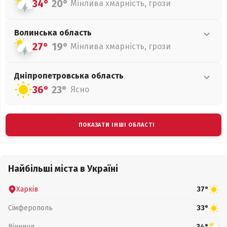
34°
20°
Мінлива хмарність, грози
Волинська
область
27°
19°
Мінлива хмарність, грози
Дніпропетровська
область
36°
23°
Ясно
ПОКАЗАТИ ІНШІ ОБЛАСТІ
Найбільші міста в Україні
Харків
37°
Сімферополь
33°
Вінниця
34°