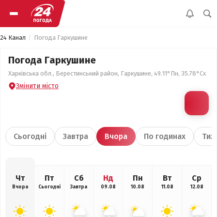
24 Канал
Погода Гаркушине
Погода Гаркушине
Харківська обл., Берестинський район, Гаркушине, 49.11°Пн, 35.78°Сх
Змінити місто
Сьогодні
Завтра
Вчора
По годинах
Тиж
Чт
Пт
Сб
Нд
Пн
Вт
Ср
Вчора
Сьогодні
Завтра
09.08
10.08
11.08
12.08