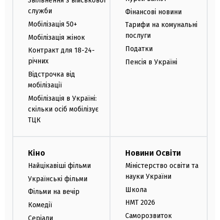
Звільнення з військової
служби
Фінансові новини
Мобілізація 50+
Тарифи на комунальні
послуги
Мобілізація жінок
Податки
Контракт для 18-24-
річних
Пенсія в Україні
Відстрочка від
мобілізації
Мобілізація в Україні:
скільки осіб мобілізує
ТЦК
Кіно
Новини Освіти
Найцікавіші фільми
Міністерство освіти та
науки України
Українські фільми
Школа
Фільми на вечір
НМТ 2026
Комедії
Саморозвиток
Серіали