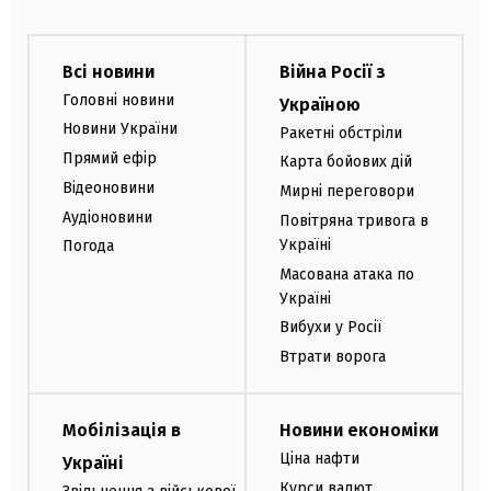
Всі новини
Війна Росії з
Головні новини
Україною
Новини України
Ракетні обстріли
Прямий ефір
Карта бойових дій
Відеоновини
Мирні переговори
Аудіоновини
Повітряна тривога в
Україні
Погода
Масована атака по
Україні
Вибухи у Росії
Втрати ворога
Мобілізація в
Новини економіки
Ціна нафти
Україні
Курси валют