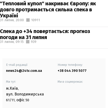
"Тепловий купол" накриває Європу: як
довго протримається сильна спека в
Україні
31 липня,
20:00
10911
Спека до +34 повертається: прогноз
погоди на 31 липня
31 липня,
09:15
939
E-mail редакції
Номер телефону:
news24@24tv.com.ua
+38 044 390 5077
Ми тут:
Ми в соцмережах:
м.Київ
,
вул. Володимирська
офіс
61/11,
50