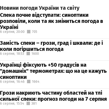
Новини погоди України та світу
Спека почне відступати: синоптики
розповіли, коли та як зміниться погода в
Україні
6 серпня,
20:00
705
Замість спеки – грози, град і шквали: де і
коли погіршиться погода
6 серпня,
18:53
1600
Українці фіксують +50 градусів на
"домашніх" термометрах: що на це кажуть
синоптики
6 серпня,
16:46
1664
Грози накриють частину областей на тлі
сильної спеки: прогноз погоди на 7 серпня
6 серпня,
15:54
381