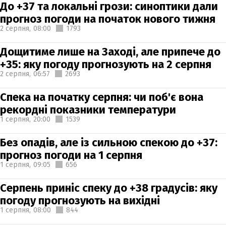
До +37 та локальні грози: синоптики дали
прогноз погоди на початок нового тижня
2 серпня,
08:00
1793
Дощитиме лише на Заході, але припече до
+35: яку погоду прогнозують на 2 серпня
2 серпня,
06:57
2693
Спека на початку серпня: чи поб'є вона
рекордні показники температури
1 серпня,
20:00
1539
Без опадів, але із сильною спекою до +37:
прогноз погоди на 1 серпня
1 серпня,
09:05
656
Серпень приніс спеку до +38 градусів: яку
погоду прогнозують на вихідні
1 серпня,
08:00
844