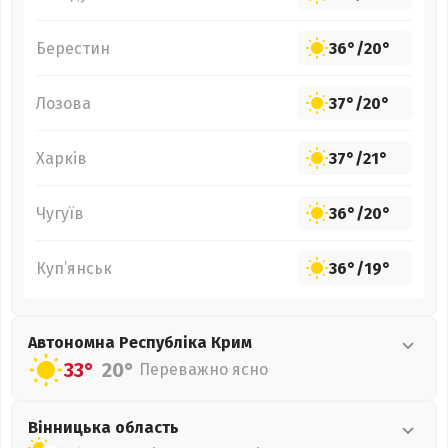
Берестин
36°
/
20°
Лозова
37°
/
20°
Харків
37°
/
21°
Чугуїв
36°
/
20°
Куп’янськ
36°
/
19°
Автономна Республіка Крим
33°
20°
Переважно ясно
Вінницька
область