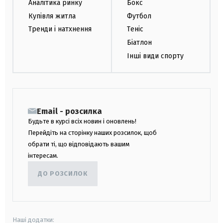
Аналітика ринку
Бокс
Купівля житла
Футбол
Тренди і натхнення
Теніс
Біатлон
Інші види спорту
Email - розсилка
Будьте в курсі всіх новин і оновлень!
Перейдіть на сторінку наших розсилок, щоб
обрати ті, що відповідають вашим
інтересам.
ДО РОЗСИЛОК
Наші додатки: