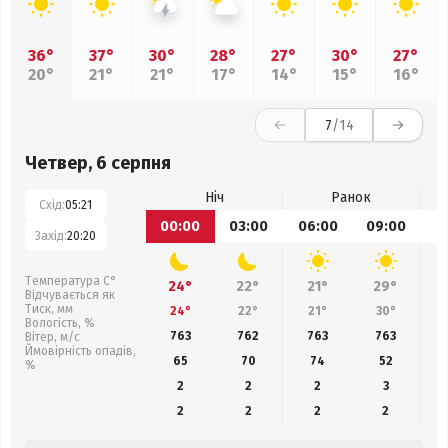
36°
37°
30°
28°
27°
30°
27°
20°
21°
21°
17°
14°
15°
16°
7
/14
Четвер, 6 серпня
Ніч
Ранок
Схід:
05:21
00:00
03:00
06:00
09:00
1
Захід:
20:20
Температура С°
24°
22°
21°
29°
Відчувається як
Тиск, мм
24°
22°
21°
30°
Вологість, %
763
762
763
763
Вітер, м/с
Ймовірність опадів,
65
70
74
52
%
2
2
2
3
2
2
2
2