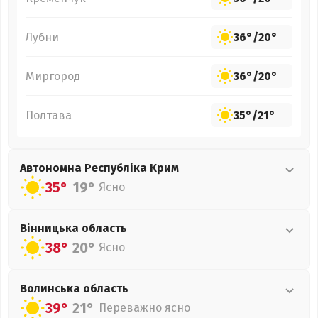
Лубни
36°
/
20°
Миргород
36°
/
20°
Полтава
35°
/
21°
Автономна Республіка Крим
35°
19°
Ясно
Вінницька
область
38°
20°
Ясно
Волинська
область
39°
21°
Переважно ясно