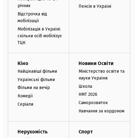
річних
Пенсія в Україні
Відстрочка від
мобілізації
Мобілізація в Україні:
скільки осіб мобілізує
ТЦК
Кіно
Новини Освіти
Найцікавіші фільми
Міністерство освіти та
науки України
Українські фільми
Школа
Фільми на вечір
НМТ 2026
Комедії
Саморозвиток
Серіали
Навчання за кордоном
Нерухомість
Спорт