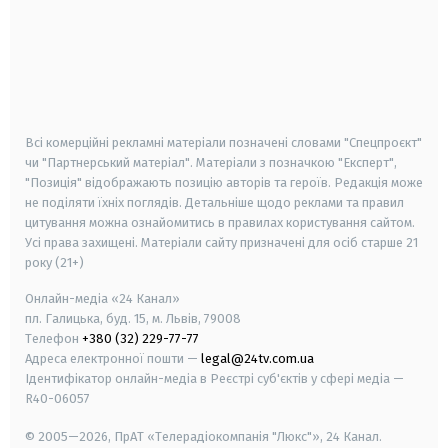
android
apple
smart tv
samsung smart tv
Всі комерційні рекламні матеріали позначені словами "Спецпроєкт"
чи "Партнерський матеріал". Матеріали з позначкою "Експерт",
"Позиція" відображають позицію авторів та героїв. Редакція може
не поділяти їхніх поглядів. Детальніше щодо реклами та правил
цитування можна ознайомитись в правилах користування сайтом.
Усі права захищені.
Матеріали сайту призначені для осіб старше
21
року (21+)
Онлайн-медіа «24 Канал»
пл. Галицька, буд. 15, м. Львів, 79008
Телефон
+380 (32) 229-77-77
Адреса електронної пошти —
legal@24tv.com.ua
Ідентифікатор онлайн-медіа в Реєстрі суб'єктів у сфері медіа —
R40-06057
© 2005—2026,
ПрАТ «Телерадіокомпанія "Люкс"», 24 Канал.