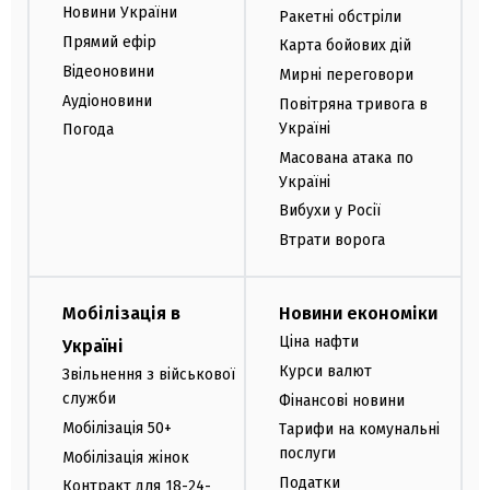
Новини України
Ракетні обстріли
Прямий ефір
Карта бойових дій
Відеоновини
Мирні переговори
Аудіоновини
Повітряна тривога в
Україні
Погода
Масована атака по
Україні
Вибухи у Росії
Втрати ворога
Мобілізація в
Новини економіки
Ціна нафти
Україні
Курси валют
Звільнення з військової
служби
Фінансові новини
Мобілізація 50+
Тарифи на комунальні
послуги
Мобілізація жінок
Податки
Контракт для 18-24-