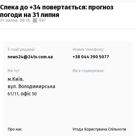
Спека до +34 повертається: прогноз
погоди на 31 липня
31 липня,
09:15
937
E-mail редакції
Номер телефону:
news24@24tv.com.ua
+38 044 390 5077
Ми тут:
Ми в соцмережах:
м.Київ
,
вул. Володимирська
офіс
61/11,
50
Про нас
Угода Користувача Спільноти