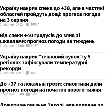
Україну накриє спека до +38, але в частині
областей пройдуть дощі: прогноз погоди
на 3 серпня
3 серпня,
09:27
10934
Від спеки +40 градусів до злив зі
шквалами: прогноз погоди на тиждень
3 серпня,
08:00
5457
Україну накрив "тепловий купол": у 5
регіонах зафіксували температурні
рекорди
2 серпня,
14:52
3654
До +37 та локальні грози: синоптики дали
прогноз погоди на початок нового тижня
2 серпня,
08:00
1791
Дощитиме лише на Заході, але припече до