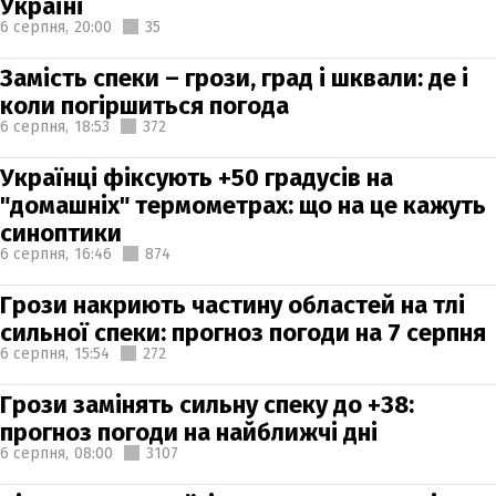
Україні
6 серпня,
20:00
35
Замість спеки – грози, град і шквали: де і
коли погіршиться погода
6 серпня,
18:53
372
Українці фіксують +50 градусів на
"домашніх" термометрах: що на це кажуть
синоптики
6 серпня,
16:46
874
Грози накриють частину областей на тлі
сильної спеки: прогноз погоди на 7 серпня
6 серпня,
15:54
272
Грози замінять сильну спеку до +38:
прогноз погоди на найближчі дні
6 серпня,
08:00
3107