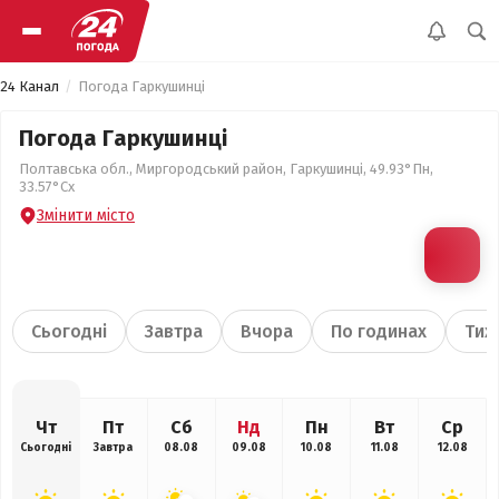
24 Канал
Погода Гаркушинці
Погода Гаркушинці
Полтавська обл., Миргородський район, Гаркушинці, 49.93°Пн,
33.57°Сх
Змінити місто
Сьогодні
Завтра
Вчора
По годинах
Тиж
Чт
Пт
Сб
Нд
Пн
Вт
Ср
Сьогодні
Завтра
08.08
09.08
10.08
11.08
12.08