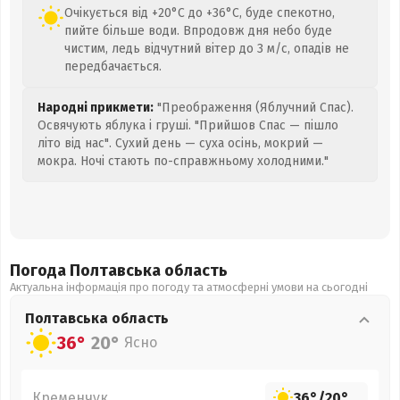
Очікується від +20°C до +36°C, буде спекотно,
пийте більше води. Впродовж дня небо буде
чистим, ледь відчутний вітер до 3 м/с, опадів не
передбачається.
Народні прикмети:
"Преображення (Яблучний Спас).
Освячують яблука і груші. "Прийшов Спас — пішло
літо від нас". Сухий день — суха осінь, мокрий —
мокра. Ночі стають по-справжньому холодними."
Погода Полтавська
область
Актуальна інформація про погоду та атмосферні умови на сьогодні
Полтавська
область
36°
20°
Ясно
Кременчук
36°
/
20°