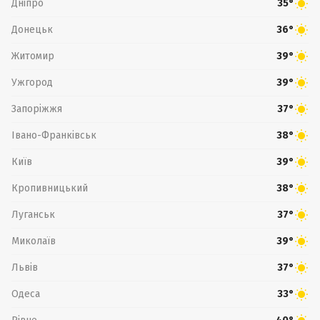
Дніпро
35°
Донецьк
36°
Житомир
39°
Ужгород
39°
Запоріжжя
37°
Івано-Франківськ
38°
Київ
39°
Кропивницький
38°
Луганськ
37°
Миколаїв
39°
Львів
37°
Одеса
33°