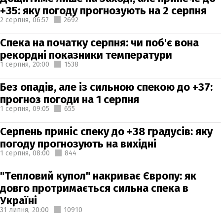
+35: яку погоду прогнозують на 2 серпня
2 серпня,
06:57
2692
Спека на початку серпня: чи поб'є вона
рекордні показники температури
1 серпня,
20:00
1538
Без опадів, але із сильною спекою до +37:
прогноз погоди на 1 серпня
1 серпня,
09:05
655
Серпень приніс спеку до +38 градусів: яку
погоду прогнозують на вихідні
1 серпня,
08:00
844
"Тепловий купол" накриває Європу: як
довго протримається сильна спека в
Україні
31 липня,
20:00
10910