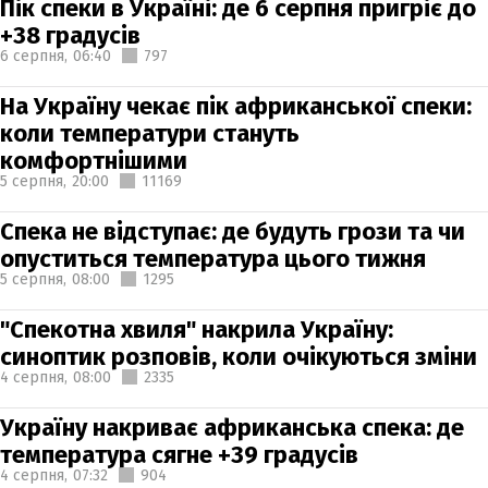
Пік спеки в Україні: де 6 серпня пригріє до
+38 градусів
6 серпня,
06:40
797
На Україну чекає пік африканської спеки:
коли температури стануть
комфортнішими
5 серпня,
20:00
11169
Спека не відступає: де будуть грози та чи
опуститься температура цього тижня
5 серпня,
08:00
1295
"Спекотна хвиля" накрила Україну:
синоптик розповів, коли очікуються зміни
4 серпня,
08:00
2335
Україну накриває африканська спека: де
температура сягне +39 градусів
4 серпня,
07:32
904