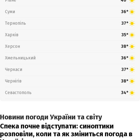
Рівне
40°
Суми
36°
Тернопіль
37°
Харків
35°
Херсон
38°
Хмельницький
36°
Черкаси
37°
Чернігів
38°
Севастополь
34°
Новини погоди України та світу
Спека почне відступати: синоптики
розповіли, коли та як зміниться погода в