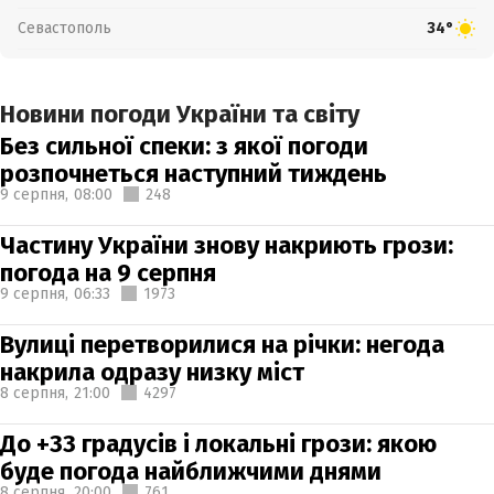
Севастополь
34°
Новини погоди України та світу
Без сильної спеки: з якої погоди
розпочнеться наступний тиждень
9 серпня,
08:00
248
Частину України знову накриють грози:
погода на 9 серпня
9 серпня,
06:33
1973
Вулиці перетворилися на річки: негода
накрила одразу низку міст
8 серпня,
21:00
4297
До +33 градусів і локальні грози: якою
буде погода найближчими днями
8 серпня,
20:00
761