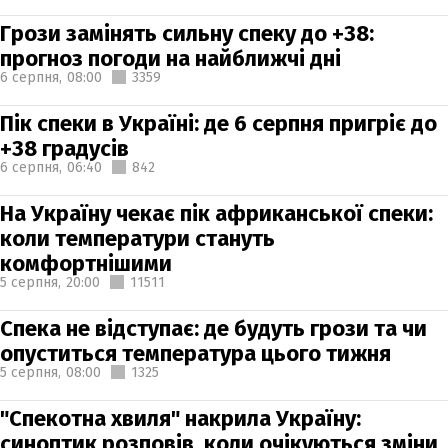
Грози замінять сильну спеку до +38:
прогноз погоди на найближчі дні
6 серпня,
08:00
3359
Пік спеки в Україні: де 6 серпня пригріє до
+38 градусів
6 серпня,
06:40
842
На Україну чекає пік африканської спеки:
коли температури стануть
комфортнішими
5 серпня,
20:00
11511
Спека не відступає: де будуть грози та чи
опуститься температура цього тижня
5 серпня,
08:00
1325
"Спекотна хвиля" накрила Україну:
синоптик розповів, коли очікуються зміни