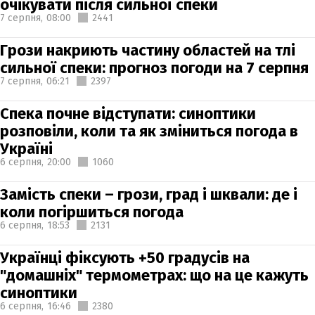
очікувати після сильної спеки
7 серпня,
08:00
2441
Грози накриють частину областей на тлі
сильної спеки: прогноз погоди на 7 серпня
7 серпня,
06:21
2397
Спека почне відступати: синоптики
розповіли, коли та як зміниться погода в
Україні
6 серпня,
20:00
1060
Замість спеки – грози, град і шквали: де і
коли погіршиться погода
6 серпня,
18:53
2131
Українці фіксують +50 градусів на
"домашніх" термометрах: що на це кажуть
синоптики
6 серпня,
16:46
2380