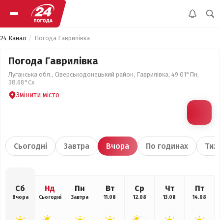
24 Канал
Погода Гаврилівка
Погода Гаврилівка
Луганська обл., Сіверськодонецький район, Гаврилівка, 49.01°Пн,
38.68°Сх
Змінити місто
Сьогодні
Завтра
Вчора
По годинах
Тиж
Сб
Нд
Пн
Вт
Ср
Чт
Пт
Вчора
Сьогодні
Завтра
11.08
12.08
13.08
14.08