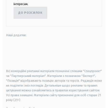
інтересам.
ДО РОЗСИЛОК
Наші додатки:
android
apple
smart tv
samsung smart tv
Всі комерційні рекламні матеріали позначені словами "Спецпроєкт"
чи "Партнерський матеріал". Матеріали з позначкою "Експерт",
"Позиція" відображають позицію авторів та героїв. Редакція може
не поділяти їхніх поглядів. Детальніше щодо реклами та правил
цитування можна ознайомитись в правилах користування сайтом.
Усі права захищені.
Матеріали сайту призначені для осіб старше
21
року (21+)