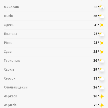
Миколаїв
33°
Львів
26°
Одеса
31°
Полтава
27°
Рівне
25°
Суми
28°
Тернопіль
26°
Харків
29°
Херсон
33°
Хмельницький
24°
Черкаси
26°
Чернігів
25°