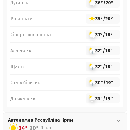
Луганськ
36°
/
20°
Ровеньки
35°
/
20°
Сіверськодонецьк
31°
/
18°
Алчевськ
32°
/
18°
Щастя
32°
/
18°
Старобільськ
30°
/
19°
Довжанськ
35°
/
19°
Автономна Республіка Крим
34°
20°
Ясно