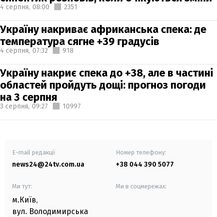
4 серпня,
08:00
2351
Україну накриває африканська спека: де
температура сягне +39 градусів
4 серпня,
07:32
918
Україну накриє спека до +38, але в частині
областей пройдуть дощі: прогноз погоди
на 3 серпня
3 серпня,
09:27
10997
E-mail редакції
Номер телефону:
news24@24tv.com.ua
+38 044 390 5077
Ми тут:
Ми в соцмережах:
м.Київ
,
вул. Володимирська