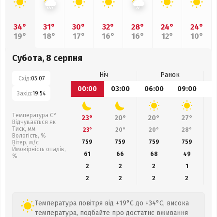
34°
31°
30°
32°
28°
24°
24°
19°
18°
17°
16°
16°
12°
10°
Субота, 8 серпня
Ніч
Ранок
Схід:
05:07
00:00
03:00
06:00
09:00
1
Захід:
19:54
Температура С°
23°
20°
20°
27°
Відчувається як
Тиск, мм
23°
20°
20°
28°
Вологість, %
759
759
759
759
Вітер, м/с
Ймовірність опадів,
61
66
68
49
%
2
2
2
1
2
2
2
2
Температура повітря від +19°C до +34°C, висока
температура, подбайте про достатнє вживання