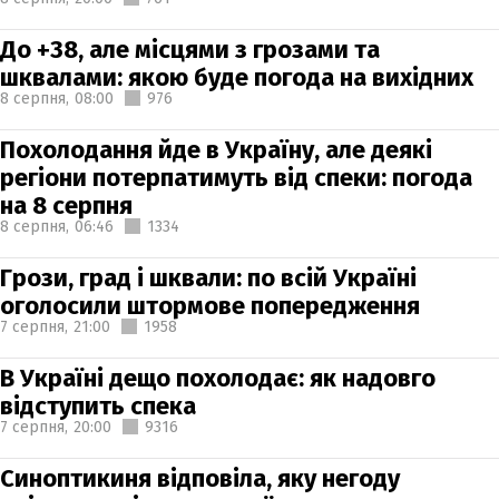
До +38, але місцями з грозами та
шквалами: якою буде погода на вихідних
8 серпня,
08:00
976
Похолодання йде в Україну, але деякі
регіони потерпатимуть від спеки: погода
на 8 серпня
8 серпня,
06:46
1334
Грози, град і шквали: по всій Україні
оголосили штормове попередження
7 серпня,
21:00
1958
В Україні дещо похолодає: як надовго
відступить спека
7 серпня,
20:00
9316
Синоптикиня відповіла, яку негоду