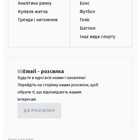
Аналітика ринку
Бокс
Купівля житла
Футбол
Тренди і натхнення
Теніс
Біатлон
Інші види спорту
Email - розсилка
Будьте в курсі всіх новин і оновлень!
Перейдіть на сторінку наших розсилок, щоб
обрати ті, що відповідають вашим
інтересам.
ДО РОЗСИЛОК
Наші додатки: