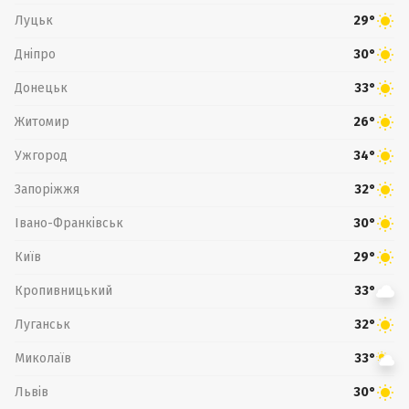
Луцьк
29°
Дніпро
30°
Донецьк
33°
Житомир
26°
Ужгород
34°
Запоріжжя
32°
Івано-Франківськ
30°
Київ
29°
Кропивницький
33°
Луганськ
32°
Миколаїв
33°
Львів
30°