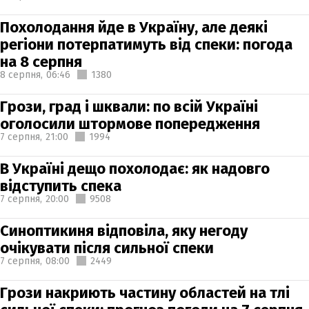
Похолодання йде в Україну, але деякі
регіони потерпатимуть від спеки: погода
на 8 серпня
8 серпня,
06:46
1380
Грози, град і шквали: по всій Україні
оголосили штормове попередження
7 серпня,
21:00
1994
В Україні дещо похолодає: як надовго
відступить спека
7 серпня,
20:00
9508
Синоптикиня відповіла, яку негоду
очікувати після сильної спеки
7 серпня,
08:00
2449
Грози накриють частину областей на тлі