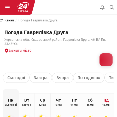
24 Канал
Погода Гаврилівка Друга
Погода Гаврилівка Друга
Херсонська обл., Скадовський район, Гаврилівка Друга, 46.18°Пн,
33.47°Сх
Змінити місто
Сьогодні
Завтра
Вчора
По годинах
Тиж
Пн
Вт
Ср
Чт
Пт
Сб
Нд
Сьогодні
Завтра
12.08
13.08
14.08
15.08
16.08