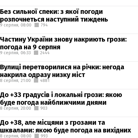
Без сильної спеки: з якої погоди
розпочнеться наступний тиждень
9 серпня,
08:00
794
Частину України знову накриють грози:
погода на 9 серпня
9 серпня,
06:33
2444
Вулиці перетворилися на річки: негода
накрила одразу низку міст
8 серпня,
21:00
4881
До +33 градусів і локальні грози: якою
буде погода найближчими днями
8 серпня,
20:00
903
До +38, але місцями з грозами та
шквалами: якою буде погода на вихідних
8 серпня,
08:00
993