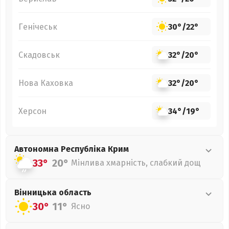
Генічеськ
30°
/
22°
Скадовськ
32°
/
20°
Нова Каховка
32°
/
20°
Херсон
34°
/
19°
Автономна Республіка Крим
33°
20°
Мінлива хмарність, слабкий дощ
Вінницька
область
30°
11°
Ясно