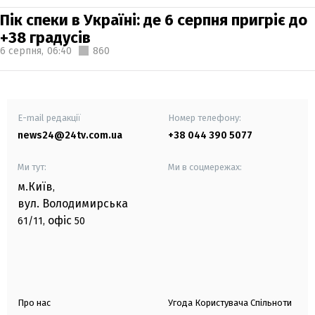
Пік спеки в Україні: де 6 серпня пригріє до
+38 градусів
6 серпня,
06:40
860
E-mail редакції
Номер телефону:
news24@24tv.com.ua
+38 044 390 5077
Ми тут:
Ми в соцмережах:
м.Київ
,
вул. Володимирська
офіс
61/11,
50
Про нас
Угода Користувача Спільноти