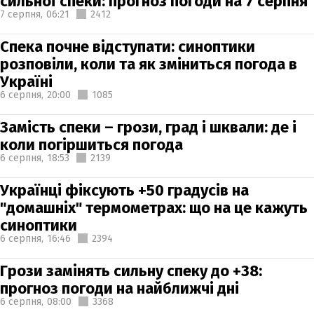
сильної спеки: прогноз погоди на 7 серпня
7 серпня,
06:21
2412
Спека почне відступати: синоптики
розповіли, коли та як зміниться погода в
Україні
6 серпня,
20:00
1085
Замість спеки – грози, град і шквали: де і
коли погіршиться погода
6 серпня,
18:53
2139
Українці фіксують +50 градусів на
"домашніх" термометрах: що на це кажуть
синоптики
6 серпня,
16:46
2394
Грози замінять сильну спеку до +38:
прогноз погоди на найближчі дні
6 серпня,
08:00
3368