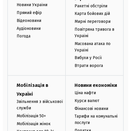
Новини України
Ракетні обстріли
Прямий ефір
Карта бойових дій
Відеоновини
Мирні переговори
Аудіоновини
Повітряна тривога в
Україні
Погода
Масована атака по
Україні
Вибухи у Росії
Втрати ворога
Мобілізація в
Новини економіки
Ціна нафти
Україні
Курси валют
Звільнення з військової
служби
Фінансові новини
Мобілізація 50+
Тарифи на комунальні
послуги
Мобілізація жінок
Податки