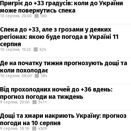
Пригріє до +33 градусів: коли до України
може повернутись спека
10 серпня,
20:00
580
Спека до +33, але з грозами у деяких
регіонах: якою буде погода в Україні 11
серпня
10 серпня,
15:23
624
Де на початку тижня прогнозують дощі та
коли похолодає
10 серпня,
08:00
384
Від прохолодних ночей до +36 вдень:
прогноз погоди на тиждень
9 серпня,
20:00
5411
Дощі та хмари накриють Україну: прогноз
погоди на 10 серпня
9 серпня,
18:16
4509