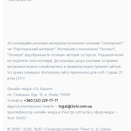
android
apple
smart tv
samsung smart tv
Всі комерційні рекламні матеріали позначені словами "Спецпроєкт"
чи "Партнерський матеріал". Матеріали з позначкою "Експерт",
"Позиція" відображають позицію авторів та героїв. Редакція може
не поділяти їхніх поглядів. Детальніше щодо реклами та правил
цитування можна ознайомитись в правилах користування сайтом.
Усі права захищені.
Матеріали сайту призначені для осіб старше
21
року (21+)
Онлайн-медіа «24 Канал»
пл. Галицька, буд. 15, м. Львів, 79008
Телефон
+380 (32) 229-77-77
Адреса електронної пошти —
legal@24tv.com.ua
Ідентифікатор онлайн-медіа в Реєстрі суб'єктів у сфері медіа —
R40-06057
© 2005—2026,
ПрАТ «Телерадіокомпанія "Люкс"», 24 Канал.