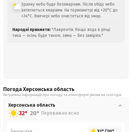
Зранку небо буде безхмарним. Після обіду небо
затягнеться хмарами. На термометрі від +20°C до
+34°C. Ввечері небо очистеться від хмар.
Народні прикмети:
"Лаврентія. Якщо вода в річці
тиха — осінь буде тихою, зима — без завірюх."
Погода Херсонська
область
Актуальна інформація про погоду та атмосферні умови на сьогодні
Херсонська
область
32°
20°
Переважно ясно
Берислав
32°
/
20°