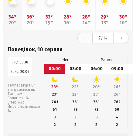
34°
36°
33°
28°
28°
29°
30°
20°
20°
19°
16°
14°
13°
16°
7
/14
Понеділок, 10 серпня
Ніч
Ранок
Схід:
05:38
00:00
03:00
06:00
09:00
1
Захід:
20:04
Температура С°
23°
22°
20°
26°
Відчувається як
Тиск, мм
23°
22°
20°
26°
Вологість, %
761
761
761
762
Вітер, м/с
Ймовірність опадів,
61
73
73
59
%
3
3
3
4
2
2
2
2