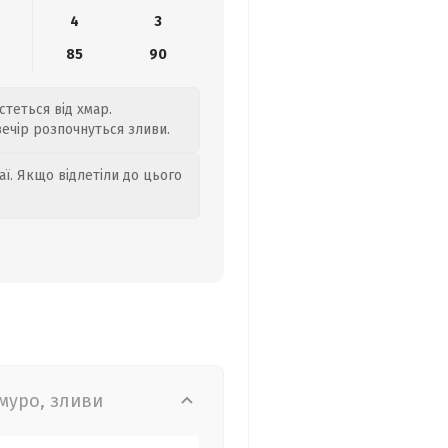
4
3
85
90
стеться від хмар.
вечір розпочнуться зливи.
аї. Якщо відлетіли до цього
муро, зливи