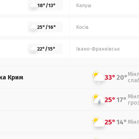
18°
/
13°
Калуш
25°
/
16°
Косів
22°
/
15°
Івано-Франківськ
Мін
33°
20°
ка Крим
сла
Мін
25°
17°
гро
25°
14°
Мін