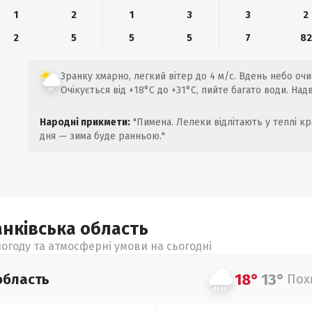
1
2
1
3
3
2
2
5
5
5
7
82
Зранку хмарно, легкий вітер до 4 м/с. Вдень небо очи
Очікується від +18°C до +31°C, пийте багато води. Над
Народні прикмети:
"Пимена. Лелеки відлітають у теплі кр
дня — зима буде ранньою."
анківська
область
огоду та атмосферні умови на сьогодні
18°
13°
область
Пох