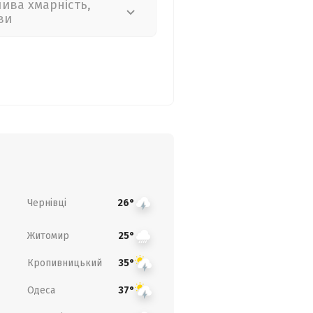
лива хмарність,
ви
Чернівці
26°
Житомир
25°
Кропивницький
35°
Одеса
37°