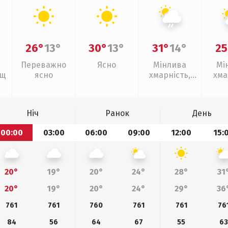
26°
13°
30°
13°
31°
14°
25
Переважно
Ясно
Мінлива
Мі
ощ
ясно
хмарність,
хма
слабкий дощ
Ніч
Ранок
День
00:00
03:00
06:00
09:00
12:00
15:
20°
19°
20°
24°
28°
31
20°
19°
20°
24°
29°
36
761
761
760
761
761
76
84
56
64
67
55
63