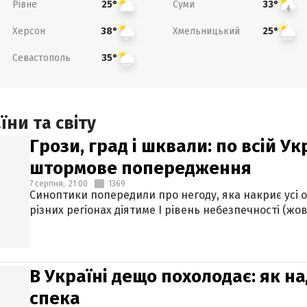
Рівне
Суми
25°
33°
Херсон
Хмельницький
38°
25°
Севастополь
35°
ни та світу
Грози, град і шквали: по всій У
штормове попередження
7 серпня,
21:00
1369
Синоптики попередили про негоду, яка накриє усі об
різних регіонах діятиме І рівень небезпечності (жов
В Україні дещо похолодає: як н
спека