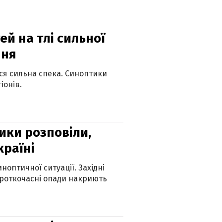
й на тлі сильної
пня
ься сильна спека. Синоптики
іонів.
ики розповіли,
країні
оптичної ситуації. Західні
ороткочасні опади накриють