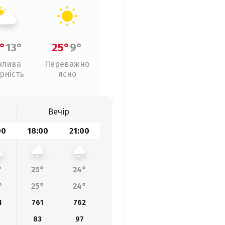
°
13°
25°
9°
нлива
Переважно
рність
ясно
Вечір
00
18:00
21:00
°
25°
24°
°
25°
24°
1
761
762
83
97