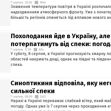
7 серпня,
20:00
1846
Зниження температури повітря в Україні розпочалос
надходженням атмосферного фронту. Уже з початку
більшість регіонів опиняться під впливом нового а
Похолодання йде в Україну, але
потерпатимуть від спеки: погод
7 серпня,
17:39
604
У суботу, 8 серпня, в Україні прогнозують хмарну п
областей накриють дощі, однак на півдні та півден
спека.
Синоптикиня відповіла, яку нег
сильної спеки
7 серпня,
08:00
2423
Наразі в Україні переважає слабкий вітер, який м
погоду. Однак уже із 7 серпня через проходження 