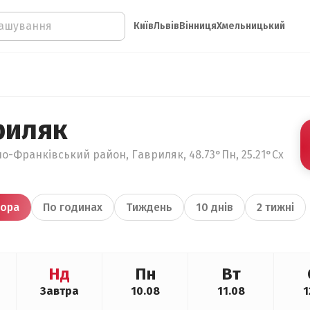
Київ
Львів
Вінниця
Хмельницький
риляк
но-Франківський район, Гавриляк, 48.73°Пн, 25.21°Сх
ора
По годинах
Тиждень
10 днів
2 тижні
Нд
Пн
Вт
Завтра
10.08
11.08
1