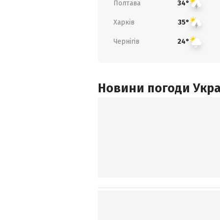
Полтава
34°
Харків
35°
Чернігів
24°
Новини погоди Украї