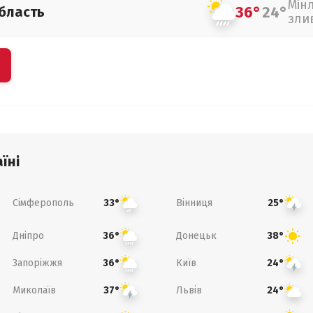
Мін
36°
24°
бласть
зли
їні
Сімферополь
Вінниця
33°
25°
Дніпро
Донецьк
36°
38°
Запоріжжя
Київ
36°
24°
Миколаїв
Львів
37°
24°