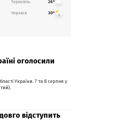
Тернопіль
26°
Черкаси
30°
країні оголосили
ласті України. 7 та 8 серпня у
тий).
адовго відступить