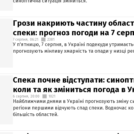
синоптична ситуація зміниться.
Грози накриють частину областе
спеки: прогноз погоди на 7 сер
7 серпня,
06:21
2381
У п'ятницю, 7 серпня, в Україні подекуди утримаєт
прогнозують мінливу хмарність та опади у низці рег
Спека почне відступати: синопт
коли та як зміниться погода в У
6 серпня,
20:00
1021
Найближчими днями в Україні прогнозують зміну син
регіони першими відчують спад спеки. Водночас к
більшість областей.