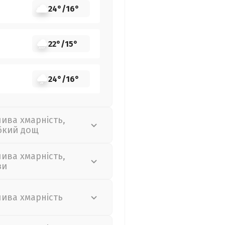
24°
/
16°
22°
/
15°
24°
/
16°
лива хмарність,
бкий дощ
лива хмарність,
зи
лива хмарність