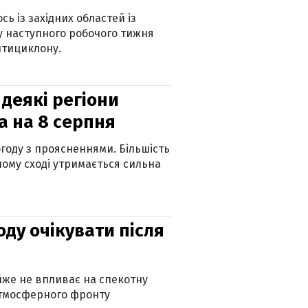
ь із західних областей із
 наступного робочого тижня
нтициклону.
 деякі регіони
а на 8 серпня
огоду з проясненнями. Більшість
ному сході утримається сильна
оду очікувати після
айже не впливає на спекотну
атмосферного фронту