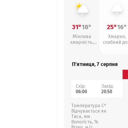
31°
18°
25°
16°
Мінлива
Хмарно,
хмарність,
слабкий д
слабкий дощ
П'ятниця, 7 серпня
Схід:
Захід:
06:00
20:50
Температура С°
Відчувається як
Тиск, мм
Вологість, %
Вітер, м/с