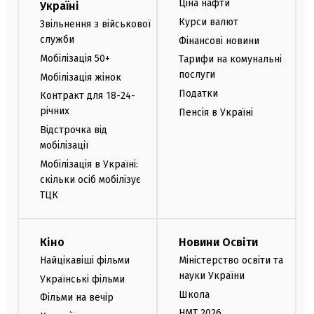
Ціна нафти
Україні
Курси валют
Звільнення з військової
служби
Фінансові новини
Мобілізація 50+
Тарифи на комунальні
послуги
Мобілізація жінок
Податки
Контракт для 18-24-
річних
Пенсія в Україні
Відстрочка від
мобілізації
Мобілізація в Україні:
скільки осіб мобілізує
ТЦК
Кіно
Новини Освіти
Найцікавіші фільми
Міністерство освіти та
науки України
Українські фільми
Школа
Фільми на вечір
НМТ 2026