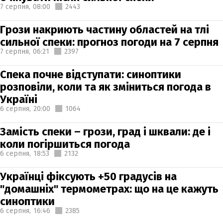
7 серпня,
08:00
2443
Грози накриють частину областей на тлі
сильної спеки: прогноз погоди на 7 серпня
7 серпня,
06:21
2397
Спека почне відступати: синоптики
розповіли, коли та як зміниться погода в
Україні
6 серпня,
20:00
1064
Замість спеки – грози, град і шквали: де і
коли погіршиться погода
6 серпня,
18:53
2132
Українці фіксують +50 градусів на
"домашніх" термометрах: що на це кажуть
синоптики
6 серпня,
16:46
2385