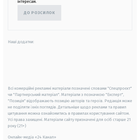
інтересам.
ДО РОЗСИЛОК
Наші додатки:
android
apple
smart tv
samsung smart tv
Всі комерційні рекламні матеріали позначені словами "Спецпроєкт"
чи "Партнерський матеріал". Матеріали з позначкою "Експерт",
"Позиція" відображають позицію авторів та героїв. Редакція може
не поділяти їхніх поглядів. Детальніше щодо реклами та правил
цитування можна ознайомитись в правилах користування сайтом.
Усі права захищені.
Матеріали сайту призначені для осіб старше
21
року (21+)
Онлайн-медіа «24 Канал»