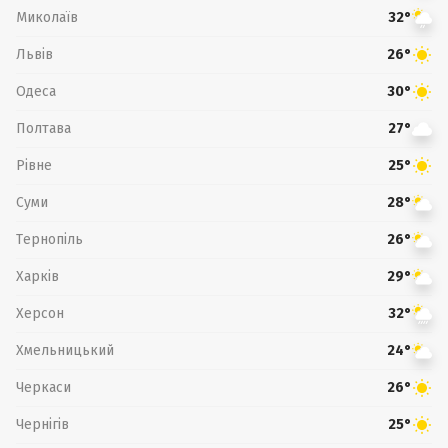
Миколаїв
32°
Львів
26°
Одеса
30°
Полтава
27°
Рівне
25°
Суми
28°
Тернопіль
26°
Харків
29°
Херсон
32°
Хмельницький
24°
Черкаси
26°
Чернігів
25°