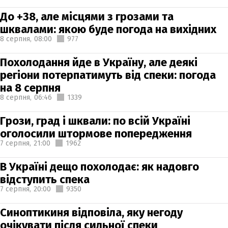
До +38, але місцями з грозами та
шквалами: якою буде погода на вихідних
8 серпня,
08:00
977
Похолодання йде в Україну, але деякі
регіони потерпатимуть від спеки: погода
на 8 серпня
8 серпня,
06:46
1339
Грози, град і шквали: по всій Україні
оголосили штормове попередження
7 серпня,
21:00
1962
В Україні дещо похолодає: як надовго
відступить спека
7 серпня,
20:00
9350
Синоптикиня відповіла, яку негоду
очікувати після сильної спеки