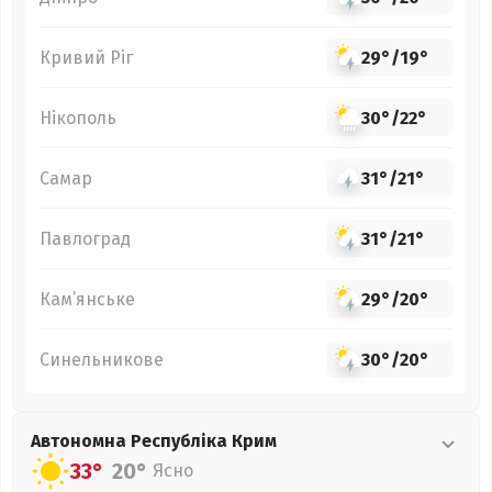
Кривий Ріг
29°
/
19°
Нікополь
30°
/
22°
Самар
31°
/
21°
Павлоград
31°
/
21°
Кам’янське
29°
/
20°
Синельникове
30°
/
20°
Автономна Республіка Крим
33°
20°
Ясно