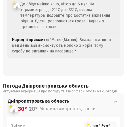
До обіду майже ясно, вітер до 6 м/с. На
термометрі від +21°C до +33°C, висока
температура, подбайте про достатнє вживання
рідини. Вдень розпочнеться гроза. Надвечір
припиняться грози.
Народні прикмети:
"Матія (Матвія). Вважалося, що в
цей день змії висмоктують молоко з корів, тому
худобу не виганяли на пасовище."
Погода Дніпропетровська
область
Актуальна інформація про погоду та атмосферні умови на сьогодні
Дніпропетровська
область
30°
20°
Мінлива хмарність, грози
Дніпро
30°
/
20°