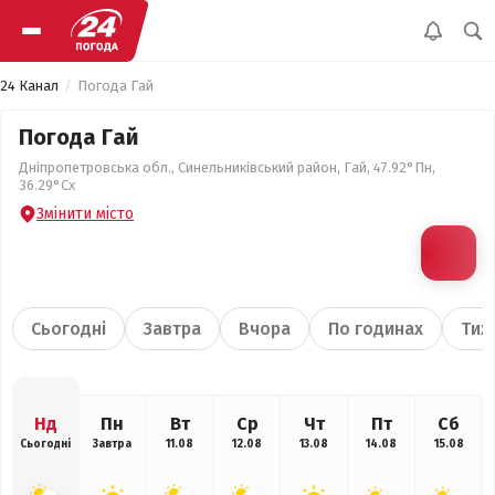
24 Канал
Погода Гай
Погода Гай
Дніпропетровська обл., Синельниківський район, Гай, 47.92°Пн,
36.29°Сх
Змінити місто
Сьогодні
Завтра
Вчора
По годинах
Тиж
Нд
Пн
Вт
Ср
Чт
Пт
Сб
Сьогодні
Завтра
11.08
12.08
13.08
14.08
15.08