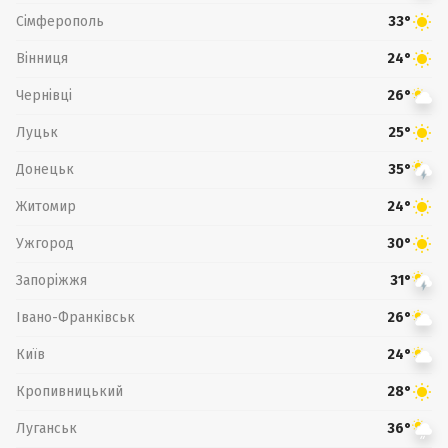
Сімферополь
33°
Вінниця
24°
Чернівці
26°
Луцьк
25°
Донецьк
35°
Житомир
24°
Ужгород
30°
Запоріжжя
31°
Івано-Франківськ
26°
Київ
24°
Кропивницький
28°
Луганськ
36°