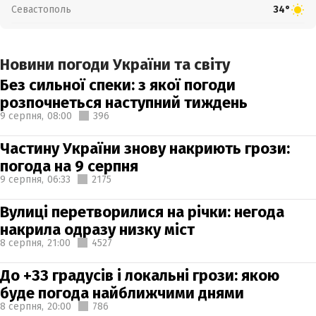
Севастополь
34°
Новини погоди України та світу
Без сильної спеки: з якої погоди
розпочнеться наступний тиждень
9 серпня,
08:00
396
Частину України знову накриють грози:
погода на 9 серпня
9 серпня,
06:33
2175
Вулиці перетворилися на річки: негода
накрила одразу низку міст
8 серпня,
21:00
4527
До +33 градусів і локальні грози: якою
буде погода найближчими днями
8 серпня,
20:00
786