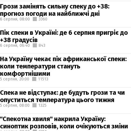
Грози замінять сильну спеку до +38:
прогноз погоди на найближчі дні
6 серпня,
08:00
3360
Пік спеки в Україні: де 6 серпня пригріє до
+38 градусів
6 серпня,
06:40
843
На Україну чекає пік африканської спеки:
коли температури стануть
комфортнішими
5 серпня,
20:00
11513
Спека не відступає: де будуть грози та чи
опуститься температура цього тижня
5 серпня,
08:00
1325
"Спекотна хвиля" накрила Україну:
синоптик розповів, коли очікуються зміни