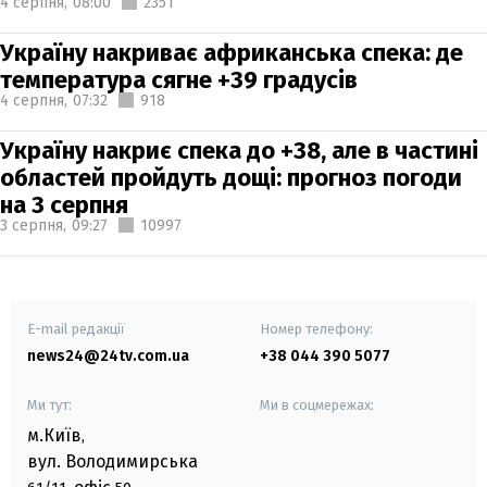
4 серпня,
08:00
2351
Україну накриває африканська спека: де
температура сягне +39 градусів
4 серпня,
07:32
918
Україну накриє спека до +38, але в частині
областей пройдуть дощі: прогноз погоди
на 3 серпня
3 серпня,
09:27
10997
E-mail редакції
Номер телефону:
news24@24tv.com.ua
+38 044 390 5077
Ми тут:
Ми в соцмережах:
м.Київ
,
вул. Володимирська