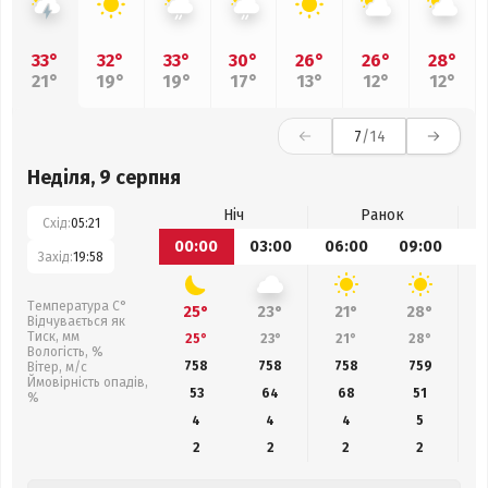
33°
32°
33°
30°
26°
26°
28°
21°
19°
19°
17°
13°
12°
12°
7
/14
Неділя, 9 серпня
Ніч
Ранок
Схід:
05:21
00:00
03:00
06:00
09:00
1
Захід:
19:58
Температура С°
25°
23°
21°
28°
Відчувається як
Тиск, мм
25°
23°
21°
28°
Вологість, %
758
758
758
759
Вітер, м/с
Ймовірність опадів,
53
64
68
51
%
4
4
4
5
2
2
2
2