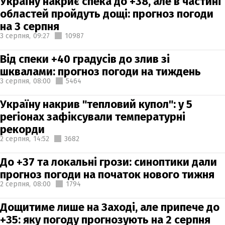
Україну накриє спека до +38, але в частині
областей пройдуть дощі: прогноз погоди
на 3 серпня
3 серпня,
09:27
10987
Від спеки +40 градусів до злив зі
шквалами: прогноз погоди на тиждень
3 серпня,
08:00
5464
Україну накрив "тепловий купол": у 5
регіонах зафіксували температурні
рекорди
2 серпня,
14:52
3682
До +37 та локальні грози: синоптики дали
прогноз погоди на початок нового тижня
2 серпня,
08:00
1794
Дощитиме лише на Заході, але припече до
+35: яку погоду прогнозують на 2 серпня