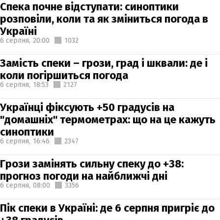
Спека почне відступати: синоптики
розповіли, коли та як зміниться погода в
Україні
6 серпня,
20:00
1032
Замість спеки – грози, град і шквали: де і
коли погіршиться погода
6 серпня,
18:53
2127
Українці фіксують +50 градусів на
"домашніх" термометрах: що на це кажуть
синоптики
6 серпня,
16:46
2347
Грози замінять сильну спеку до +38:
прогноз погоди на найближчі дні
6 серпня,
08:00
3356
Пік спеки в Україні: де 6 серпня пригріє до