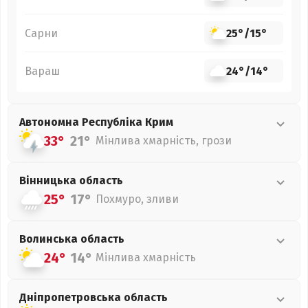
Сарни
25°
/
15°
Вараш
24°
/
14°
Автономна Республіка Крим
33°
21°
Мінлива хмарність, грози
Вінницька
область
25°
17°
Похмуро, зливи
Волинська
область
24°
14°
Мінлива хмарність
Дніпропетровська
область