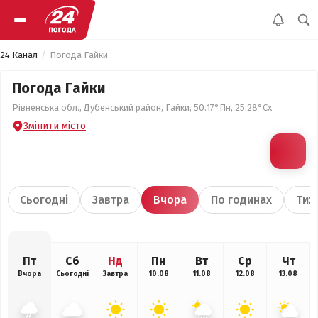
24 Канал
Погода Гайки
Погода Гайки
Рівненська обл., Дубенський район, Гайки, 50.17°Пн, 25.28°Сх
Змінити місто
Сьогодні
Завтра
Вчора
По годинах
Тиж
Пт
Сб
Нд
Пн
Вт
Ср
Чт
Вчора
Сьогодні
Завтра
10.08
11.08
12.08
13.08