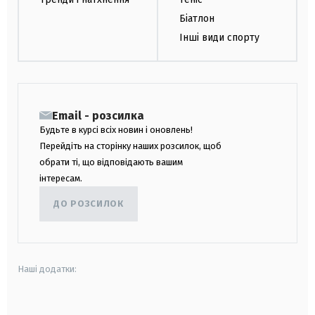
Біатлон
Інші види спорту
Email - розсилка
Будьте в курсі всіх новин і оновлень!
Перейдіть на сторінку наших розсилок, щоб
обрати ті, що відповідають вашим
інтересам.
ДО РОЗСИЛОК
Наші додатки:
android
apple