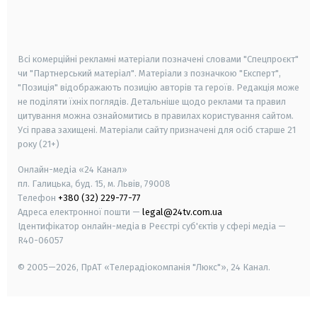
smart tv
samsung smart tv
Всі комерційні рекламні матеріали позначені словами "Спецпроєкт"
чи "Партнерський матеріал". Матеріали з позначкою "Експерт",
"Позиція" відображають позицію авторів та героїв. Редакція може
не поділяти їхніх поглядів. Детальніше щодо реклами та правил
цитування можна ознайомитись в правилах користування сайтом.
Усі права захищені.
Матеріали сайту призначені для осіб старше
21
року (21+)
Онлайн-медіа «24 Канал»
пл. Галицька, буд. 15, м. Львів, 79008
Телефон
+380 (32) 229-77-77
Адреса електронної пошти —
legal@24tv.com.ua
Ідентифікатор онлайн-медіа в Реєстрі суб'єктів у сфері медіа —
R40-06057
© 2005—2026,
ПрАТ «Телерадіокомпанія "Люкс"», 24 Канал.