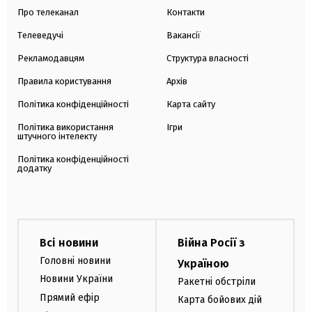
Про телеканал
Контакти
Телеведучі
Вакансії
Рекламодавцям
Структура власності
Правила користування
Архів
Політика конфіденційності
Карта сайту
Політика використання
Ігри
штучного інтелекту
Політика конфіденційності
додатку
Всі новини
Війна Росії з
Головні новини
Україною
Новини України
Ракетні обстріли
Прямий ефір
Карта бойових дій