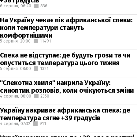
+38 градусів
6 серпня,
06:40
836
На Україну чекає пік африканської спеки:
коли температури стануть
комфортнішими
5 серпня,
20:00
11491
Спека не відступає: де будуть грози та чи
опуститься температура цього тижня
5 серпня,
08:00
1321
"Спекотна хвиля" накрила Україну:
синоптик розповів, коли очікуються зміни
4 серпня,
08:00
2350
Україну накриває африканська спека: де
температура сягне +39 градусів
4 серпня,
07:32
911