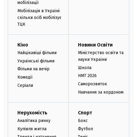
мобілізації
Мобілізація в Україні:
скільки осіб мобілізує
ТЦК
Кіно
Новини Освіти
Найцікавіші фільми
Міністерство освіти та
науки України
Українські фільми
Школа
Фільми на вечір
НМТ 2026
Комедії
Саморозвиток
Серіали
Навчання за кордоном
Нерухомість
Спорт
Аналітика ринку
Бокс
Купівля житла
Футбол
Тренди і натхнення
Теніс