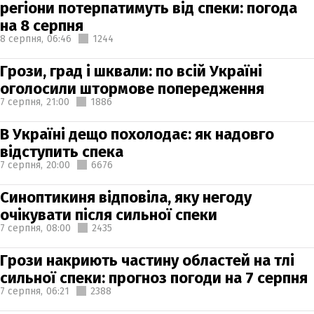
регіони потерпатимуть від спеки: погода
на 8 серпня
8 серпня,
06:46
1244
Грози, град і шквали: по всій Україні
оголосили штормове попередження
7 серпня,
21:00
1886
В Україні дещо похолодає: як надовго
відступить спека
7 серпня,
20:00
6676
Синоптикиня відповіла, яку негоду
очікувати після сильної спеки
7 серпня,
08:00
2435
Грози накриють частину областей на тлі
сильної спеки: прогноз погоди на 7 серпня
7 серпня,
06:21
2388