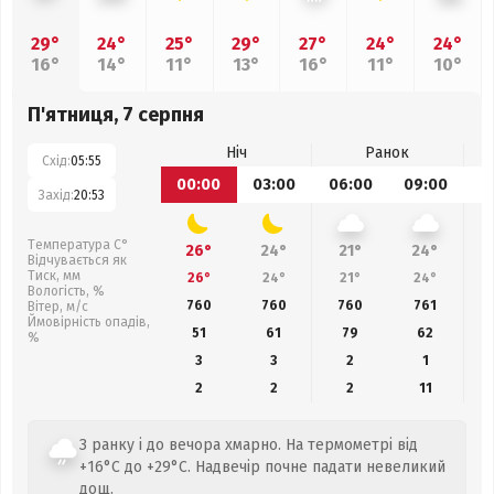
29°
24°
25°
29°
27°
24°
24°
16°
14°
11°
13°
16°
11°
10°
П'ятниця, 7 серпня
Ніч
Ранок
Схід:
05:55
00:00
03:00
06:00
09:00
1
Захід:
20:53
Температура С°
26°
24°
21°
24°
Відчувається як
Тиск, мм
26°
24°
21°
24°
Вологість, %
760
760
760
761
Вітер, м/с
Ймовірність опадів,
51
61
79
62
%
3
3
2
1
2
2
2
11
З ранку і до вечора хмарно. На термометрі від
+16°C до +29°C. Надвечір почне падати невеликий
дощ.