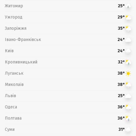
Житомир
25°
Ужгород
29°
Запоріжжя
35°
Івано-Франківськ
24°
Київ
24°
Кропивницький
32°
Луганськ
38°
Миколаїв
38°
Львів
25°
Одеса
36°
Полтава
36°
Суми
31°