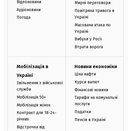
Відеоновини
Мирні переговори
Аудіоновини
Повітряна тривога в
Україні
Погода
Масована атака по
Україні
Вибухи у Росії
Втрати ворога
Мобілізація в
Новини економіки
Ціна нафти
Україні
Курси валют
Звільнення з військової
служби
Фінансові новини
Мобілізація 50+
Тарифи на комунальні
послуги
Мобілізація жінок
Податки
Контракт для 18-24-
річних
Пенсія в Україні
Відстрочка від