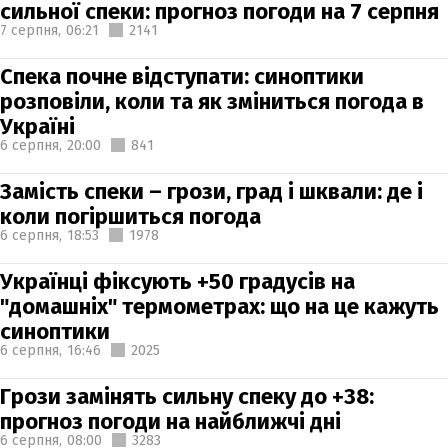
сильної спеки: прогноз погоди на 7 серпня
7 серпня,
06:21
2141
Спека почне відступати: синоптики
розповіли, коли та як зміниться погода в
Україні
6 серпня,
20:00
841
Замість спеки – грози, град і шквали: де і
коли погіршиться погода
6 серпня,
18:53
1978
Українці фіксують +50 градусів на
"домашніх" термометрах: що на це кажуть
синоптики
6 серпня,
16:46
2025
Грози замінять сильну спеку до +38:
прогноз погоди на найближчі дні
6 серпня,
08:00
3283