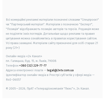
smart tv
samsung smart tv
Всі комерційні рекламні матеріали позначені словами "Спецпроєкт"
чи "Партнерський матеріал". Матеріали з позначкою "Експерт",
"Позиція" відображають позицію авторів та героїв. Редакція може
не поділяти їхніх поглядів. Детальніше щодо реклами та правил
цитування можна ознайомитись в правилах користування сайтом.
Усі права захищені.
Матеріали сайту призначені для осіб старше
21
року (21+)
Онлайн-медіа «24 Канал»
пл. Галицька, буд. 15, м. Львів, 79008
Телефон
+380 (32) 229-77-77
Адреса електронної пошти —
legal@24tv.com.ua
Ідентифікатор онлайн-медіа в Реєстрі суб'єктів у сфері медіа —
R40-06057
© 2005—2026,
ПрАТ «Телерадіокомпанія "Люкс"», 24 Канал.