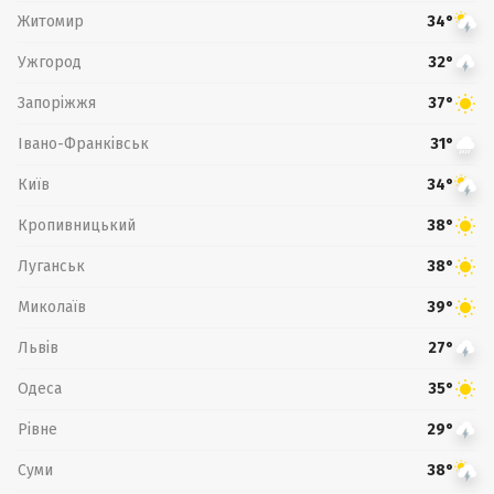
Житомир
34°
Ужгород
32°
Запоріжжя
37°
Івано-Франківськ
31°
Київ
34°
Кропивницький
38°
Луганськ
38°
Миколаїв
39°
Львів
27°
Одеса
35°
Рівне
29°
Суми
38°