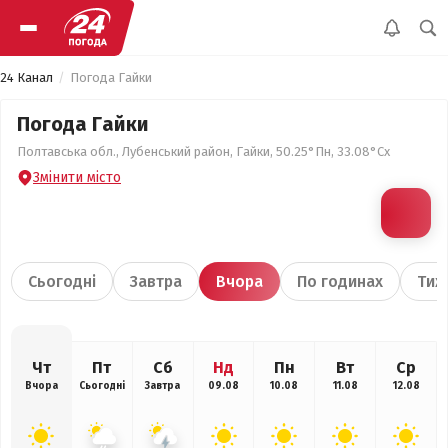
24 Канал
Погода Гайки
Погода Гайки
Полтавська обл., Лубенський район, Гайки, 50.25°Пн, 33.08°Сх
Змінити місто
Сьогодні
Завтра
Вчора
По годинах
Тиж
Чт
Пт
Сб
Нд
Пн
Вт
Ср
Вчора
Сьогодні
Завтра
09.08
10.08
11.08
12.08