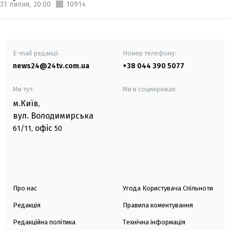
31 липня,
20:00
10914
E-mail редакції
Номер телефону:
news24@24tv.com.ua
+38 044 390 5077
Ми тут:
Ми в соцмережах:
м.Київ
,
вул. Володимирська
офіс
61/11,
50
Про нас
Угода Користувача Спільноти
Редакція
Правила коментування
Редакційна політика
Технічна інформація