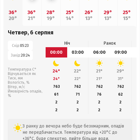
36°
36°
28°
25°
26°
29°
25°
20°
21°
19°
14°
13°
13°
15°
Четвер, 6 серпня
Ніч
Ранок
Схід:
05:23
00:00
03:00
06:00
09:00
1
Захід:
20:24
Температура С°
24°
22°
21°
29°
Відчувається як
Тиск, мм
24°
22°
21°
31°
Вологість, %
763
762
762
762
Вітер, м/с
Ймовірність опадів,
61
71
76
62
%
2
2
2
2
2
2
2
2
З ранку до вечора небо буде безхмарним, опадів
не передбачається. Температура від +20°C до
+36°C, буде спекотно, пийте більше води.