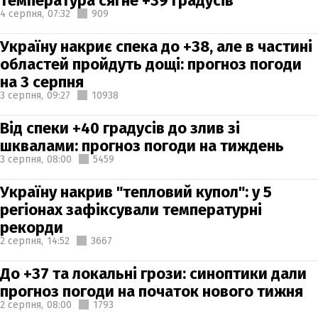
температура сягне +39 градусів
4 серпня,
07:32
909
Україну накриє спека до +38, але в частині
областей пройдуть дощі: прогноз погоди
на 3 серпня
3 серпня,
09:27
10938
Від спеки +40 градусів до злив зі
шквалами: прогноз погоди на тиждень
3 серпня,
08:00
5459
Україну накрив "тепловий купол": у 5
регіонах зафіксували температурні
рекорди
2 серпня,
14:52
3667
До +37 та локальні грози: синоптики дали
прогноз погоди на початок нового тижня
2 серпня,
08:00
1793