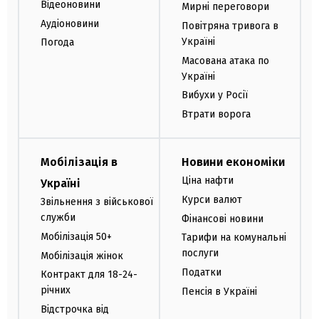
Відеоновини
Мирні переговори
Аудіоновини
Повітряна тривога в
Україні
Погода
Масована атака по
Україні
Вибухи у Росії
Втрати ворога
Мобілізація в
Новини економіки
Ціна нафти
Україні
Курси валют
Звільнення з військової
служби
Фінансові новини
Мобілізація 50+
Тарифи на комунальні
послуги
Мобілізація жінок
Податки
Контракт для 18-24-
річних
Пенсія в Україні
Відстрочка від