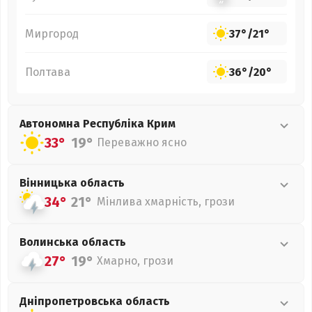
Миргород
37°
/
21°
Полтава
36°
/
20°
Автономна Республіка Крим
33°
19°
Переважно ясно
Вінницька
область
34°
21°
Мінлива хмарність, грози
Волинська
область
27°
19°
Хмарно, грози
Дніпропетровська
область