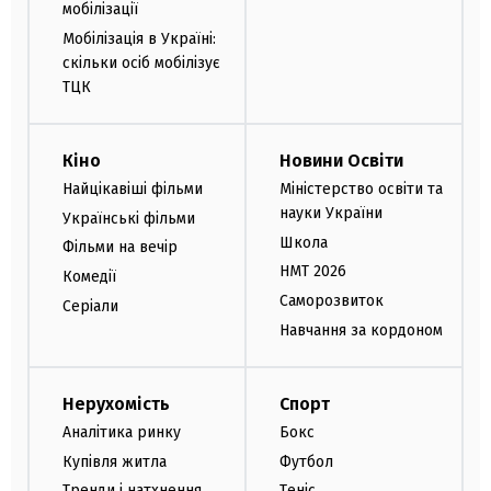
мобілізації
Мобілізація в Україні:
скільки осіб мобілізує
ТЦК
Кіно
Новини Освіти
Найцікавіші фільми
Міністерство освіти та
науки України
Українські фільми
Школа
Фільми на вечір
НМТ 2026
Комедії
Саморозвиток
Серіали
Навчання за кордоном
Нерухомість
Спорт
Аналітика ринку
Бокс
Купівля житла
Футбол
Тренди і натхнення
Теніс