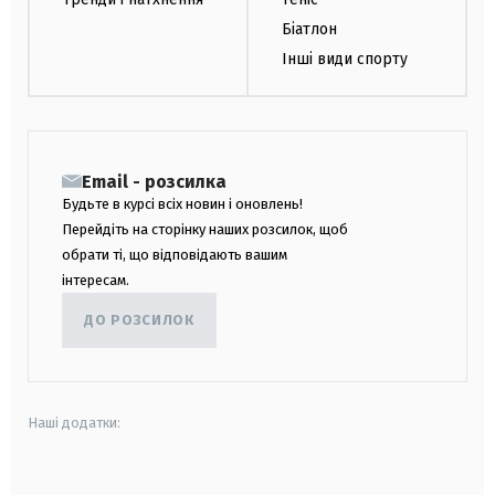
Біатлон
Інші види спорту
Email - розсилка
Будьте в курсі всіх новин і оновлень!
Перейдіть на сторінку наших розсилок, щоб
обрати ті, що відповідають вашим
інтересам.
ДО РОЗСИЛОК
Наші додатки:
android
apple