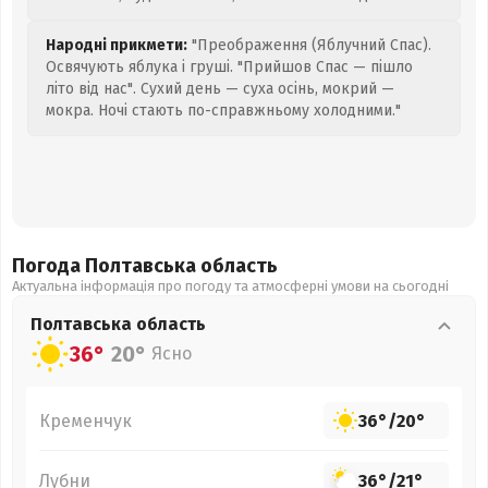
Народні прикмети:
"Преображення (Яблучний Спас).
Освячують яблука і груші. "Прийшов Спас — пішло
літо від нас". Сухий день — суха осінь, мокрий —
мокра. Ночі стають по-справжньому холодними."
Погода Полтавська
область
Актуальна інформація про погоду та атмосферні умови на сьогодні
Полтавська
область
36°
20°
Ясно
Кременчук
36°
/
20°
Лубни
36°
/
21°