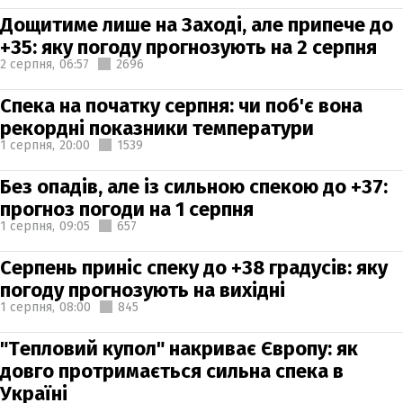
Дощитиме лише на Заході, але припече до
+35: яку погоду прогнозують на 2 серпня
2 серпня,
06:57
2696
Спека на початку серпня: чи поб'є вона
рекордні показники температури
1 серпня,
20:00
1539
Без опадів, але із сильною спекою до +37:
прогноз погоди на 1 серпня
1 серпня,
09:05
657
Серпень приніс спеку до +38 градусів: яку
погоду прогнозують на вихідні
1 серпня,
08:00
845
"Тепловий купол" накриває Європу: як
довго протримається сильна спека в
Україні