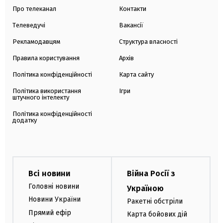
Про телеканал
Контакти
Телеведучі
Вакансії
Рекламодавцям
Структура власності
Правила користування
Архів
Політика конфіденційності
Карта сайту
Політика використання
Ігри
штучного інтелекту
Політика конфіденційності
додатку
Всі новини
Війна Росії з
Головні новини
Україною
Новини України
Ракетні обстріли
Прямий ефір
Карта бойових дій