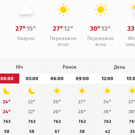
27°
15°
27°
12°
30°
13°
33
Хмарно
Переважно
Переважно
Мі
ясно
ясно
хма
з
Ніч
Ранок
День
00:00
03:00
06:00
09:00
12:00
15:
24°
22°
20°
27°
34°
37
24°
22°
20°
28°
36°
38
763
763
762
762
762
76
58
58
67
58
42
33