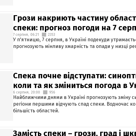
Грози накриють частину областе
спеки: прогноз погоди на 7 сер
7 серпня,
06:21
2353
У п'ятницю, 7 серпня, в Україні подекуди утримаєт
прогнозують мінливу хмарність та опади у низці рег
Спека почне відступати: синопт
коли та як зміниться погода в У
6 серпня,
20:00
956
Найближчими днями в Україні прогнозують зміну син
регіони першими відчують спад спеки. Водночас к
більшість областей.
Замість спеки – грози, град і шк