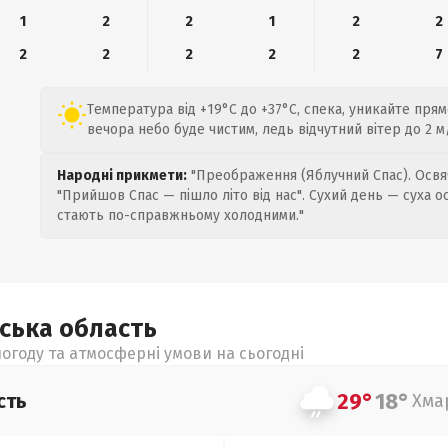
1
2
2
1
2
2
2
2
2
2
2
7
Температура від +19°C до +37°C, спека, уникайте прямо
вечора небо буде чистим, ледь відчутний вітер до 2 м
Народні прикмети:
"Преображення (Яблучний Спас). Освяч
"Прийшов Спас — пішло літо від нас". Сухий день — суха о
стають по-справжньому холодними."
ьська
область
огоду та атмосферні умови на сьогодні
29°
18°
сть
Хма