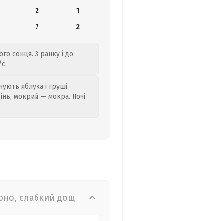
2
1
7
2
го сонця. З ранку і до
/с.
ують яблука і груші.
сінь, мокрий — мокра. Ночі
рно, слабкий дощ