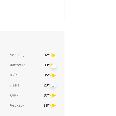
Чернівці
32°
Житомир
33°
Київ
35°
Львів
23°
Суми
37°
Черкаси
38°