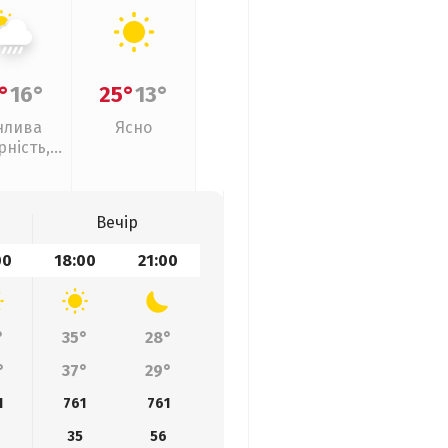
°
16°
25°
13°
нлива
Ясно
рність,
ливи
Вечір
00
18:00
21:00
°
35°
28°
°
37°
29°
1
761
761
35
56