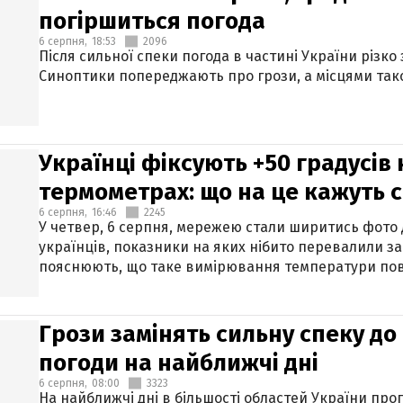
погіршиться погода
6 серпня,
18:53
2096
Після сильної спеки погода в частині України різко
Синоптики попереджають про грози, а місцями тако
Українці фіксують +50 градусів
термометрах: що на це кажуть 
6 серпня,
16:46
2245
У четвер, 6 серпня, мережею стали ширитись фото
українців, показники на яких нібито перевалили за
пояснюють, що таке вимірювання температури пов
Грози замінять сильну спеку до 
погоди на найближчі дні
6 серпня,
08:00
3323
На найближчі дні в більшості областей України про