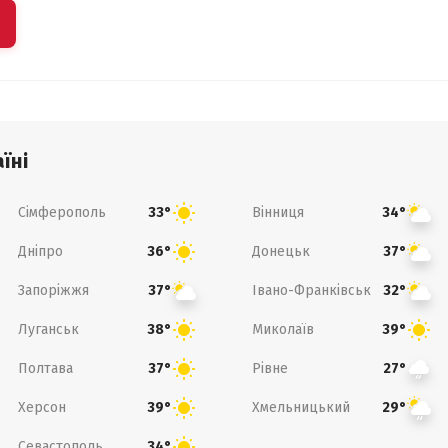
їні
Сімферополь
Вінниця
33°
34°
Дніпро
Донецьк
36°
37°
Запоріжжя
Івано-Франківськ
37°
32°
Луганськ
Миколаїв
38°
39°
Полтава
Рівне
37°
27°
Херсон
Хмельницький
39°
29°
Севастополь
34°