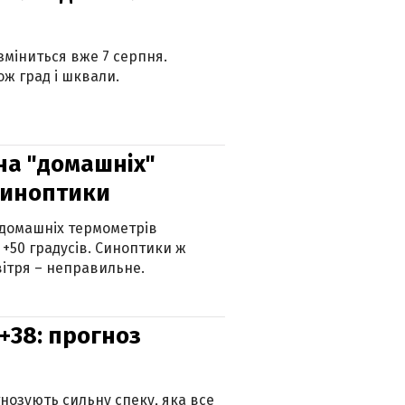
 зміниться вже 7 серпня.
ж град і шквали.
 на "домашніх"
синоптики
 домашніх термометрів
 +50 градусів. Синоптики ж
ітря – неправильне.
+38: прогноз
гнозують сильну спеку, яка все