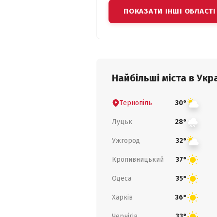
ПОКАЗАТИ ІНШІ ОБЛАСТІ
Найбільші міста в Укра
Тернопіль
30°
Луцьк
28°
Ужгород
32°
Кропивницький
37°
Одеса
35°
Харків
36°
Чернігів
33°