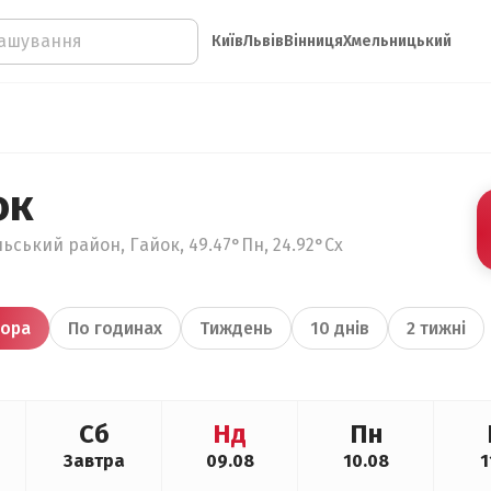
Київ
Львів
Вінниця
Хмельницький
ок
льський район, Гайок, 49.47°Пн, 24.92°Сх
ора
По годинах
Тиждень
10 днів
2 тижні
Сб
Нд
Пн
Завтра
09.08
10.08
1