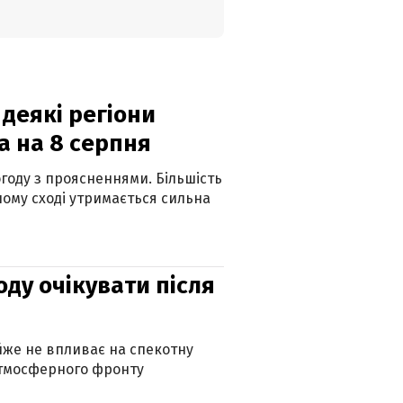
 деякі регіони
а на 8 серпня
огоду з проясненнями. Більшість
ному сході утримається сильна
оду очікувати після
айже не впливає на спекотну
атмосферного фронту