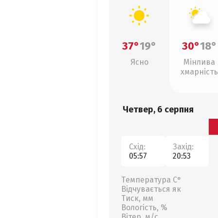
37°
19°
30°
18°
Ясно
Мінлива
хмарність
Четвер, 6 серпня
Схід:
Захід:
05:57
20:53
Температура С°
Відчувається як
Тиск, мм
Вологість, %
Вітер, м/с