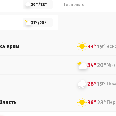
29°
/
18°
Тернопіль
31°
/
20°
33°
19°
ка Крим
Ясн
34°
20°
Мін
28°
19°
Пох
36°
23°
бласть
Пер