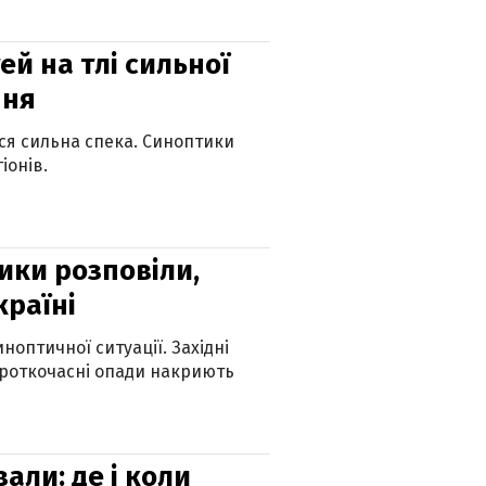
й на тлі сильної
пня
ься сильна спека. Синоптики
іонів.
ики розповіли,
країні
оптичної ситуації. Західні
ороткочасні опади накриють
вали: де і коли