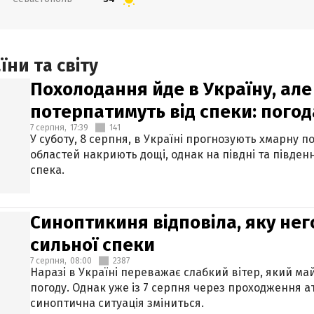
ни та світу
Похолодання йде в Україну, але
потерпатимуть від спеки: погод
7 серпня,
17:39
141
У суботу, 8 серпня, в Україні прогнозують хмарну п
областей накриють дощі, однак на півдні та півден
спека.
Синоптикиня відповіла, яку нег
сильної спеки
7 серпня,
08:00
2387
Наразі в Україні переважає слабкий вітер, який м
погоду. Однак уже із 7 серпня через проходження 
синоптична ситуація зміниться.