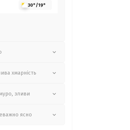
30°
/
19°
о
лива хмарність
муро, зливи
еважно ясно