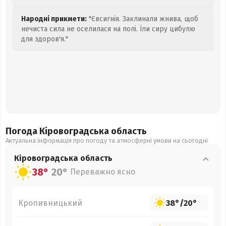
Народні прикмети:
"Євсигнія. Заклинали жнива, щоб
нечиста сила не оселилася на полі. Їли сиру цибулю
для здоров'я."
Погода Кіровоградська
область
Актуальна інформація про погоду та атмосферні умови на сьогодні
Кіровоградська
область
38°
20°
Переважно ясно
Кропивницький
38°
/
20°