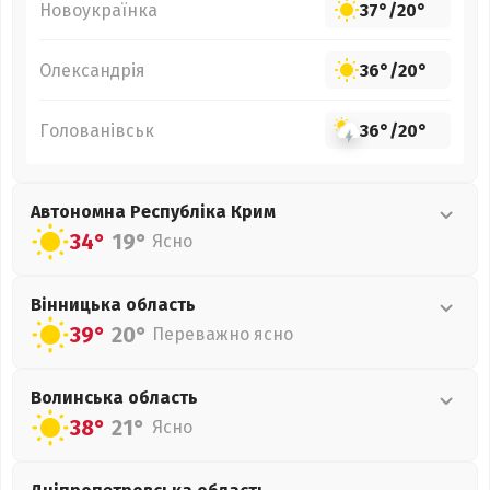
Новоукраїнка
37°
/
20°
Олександрія
36°
/
20°
Голованівськ
36°
/
20°
Автономна Республіка Крим
34°
19°
Ясно
Вінницька
область
39°
20°
Переважно ясно
Волинська
область
38°
21°
Ясно