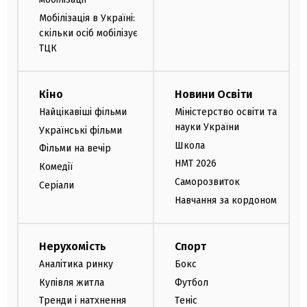
Мобілізація в Україні:
скільки осіб мобілізує
ТЦК
Кіно
Новини Освіти
Найцікавіші фільми
Міністерство освіти та
науки України
Українські фільми
Школа
Фільми на вечір
НМТ 2026
Комедії
Саморозвиток
Серіали
Навчання за кордоном
Нерухомість
Спорт
Аналітика ринку
Бокс
Купівля житла
Футбол
Тренди і натхнення
Теніс