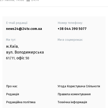
E-mail редакції
Номер телефону:
news24@24tv.com.ua
+38 044 390 5077
Ми тут:
Ми в соцмережах:
м.Київ
,
вул. Володимирська
офіс
61/11,
50
Про нас
Угода Користувача Спільноти
Редакція
Правила коментування
Редакційна політика
Технічна інформація