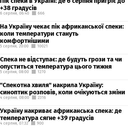
Пік спеки в Україні: де 6 серпня пригріє до
+38 градусів
6 серпня,
06:40
666
На Україну чекає пік африканської спеки:
коли температури стануть
комфортнішими
5 серпня,
20:00
10021
Спека не відступає: де будуть грози та чи
опуститься температура цього тижня
5 серпня,
08:00
1270
"Спекотна хвиля" накрила Україну:
синоптик розповів, коли очікуються зміни
4 серпня,
08:00
2316
Україну накриває африканська спека: де
температура сягне +39 градусів
4 серпня,
07:32
900