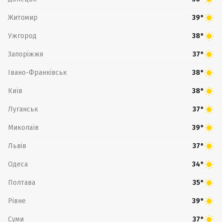
Житомир
39°
Ужгород
38°
Запоріжжя
37°
Івано-Франківськ
38°
Київ
38°
Луганськ
37°
Миколаїв
39°
Львів
37°
Одеса
34°
Полтава
35°
Рівне
39°
Суми
37°