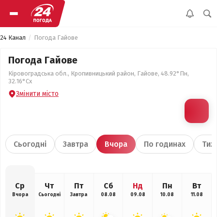
24 Канал
Погода Гайове
Погода Гайове
Кіровоградська обл., Кропивницький район, Гайове, 48.92°Пн,
32.16°Сх
Змінити місто
Сьогодні
Завтра
Вчора
По годинах
Тиж
Ср
Чт
Пт
Сб
Нд
Пн
Вт
Вчора
Сьогодні
Завтра
08.08
09.08
10.08
11.08