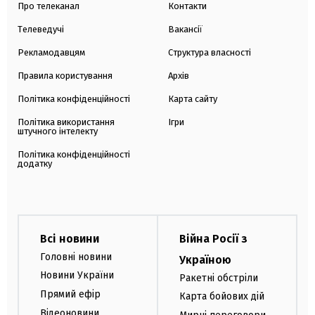
Про телеканал
Контакти
Телеведучі
Вакансії
Рекламодавцям
Структура власності
Правила користування
Архів
Політика конфіденційності
Карта сайту
Політика використання
Ігри
штучного інтелекту
Політика конфіденційності
додатку
Всі новини
Війна Росії з
Головні новини
Україною
Новини України
Ракетні обстріли
Прямий ефір
Карта бойових дій
Відеоновини