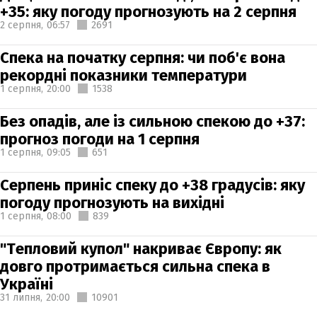
+35: яку погоду прогнозують на 2 серпня
2 серпня,
06:57
2691
Спека на початку серпня: чи поб'є вона
рекордні показники температури
1 серпня,
20:00
1538
Без опадів, але із сильною спекою до +37:
прогноз погоди на 1 серпня
1 серпня,
09:05
651
Серпень приніс спеку до +38 градусів: яку
погоду прогнозують на вихідні
1 серпня,
08:00
839
"Тепловий купол" накриває Європу: як
довго протримається сильна спека в
Україні
31 липня,
20:00
10901