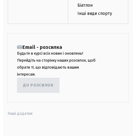
Біатлон
Інші види спорту
Email - розсилка
Будьте в курсі всіх новин і оновлень!
Перейдіть на сторінку наших розсилок, щоб
обрати ті, що відповідають вашим
інтересам.
ДО РОЗСИЛОК
Наші додатки:
android
apple