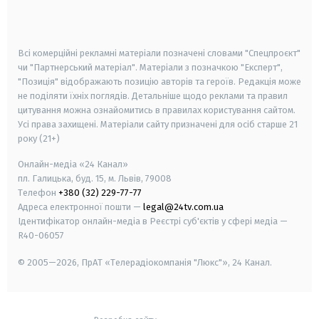
smart tv
samsung smart tv
Всі комерційні рекламні матеріали позначені словами "Спецпроєкт"
чи "Партнерський матеріал". Матеріали з позначкою "Експерт",
"Позиція" відображають позицію авторів та героїв. Редакція може
не поділяти їхніх поглядів. Детальніше щодо реклами та правил
цитування можна ознайомитись в правилах користування сайтом.
Усі права захищені.
Матеріали сайту призначені для осіб старше
21
року (21+)
Онлайн-медіа «24 Канал»
пл. Галицька, буд. 15, м. Львів, 79008
Телефон
+380 (32) 229-77-77
Адреса електронної пошти —
legal@24tv.com.ua
Ідентифікатор онлайн-медіа в Реєстрі суб'єктів у сфері медіа —
R40-06057
© 2005—2026,
ПрАТ «Телерадіокомпанія "Люкс"», 24 Канал.