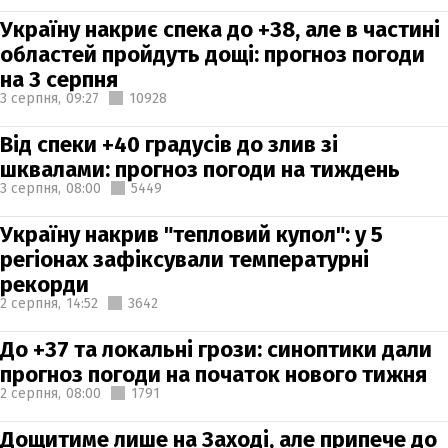
Україну накриє спека до +38, але в частині
областей пройдуть дощі: прогноз погоди
на 3 серпня
3 серпня,
09:27
10928
Від спеки +40 градусів до злив зі
шквалами: прогноз погоди на тиждень
3 серпня,
08:00
5449
Україну накрив "тепловий купол": у 5
регіонах зафіксували температурні
рекорди
2 серпня,
14:52
3642
До +37 та локальні грози: синоптики дали
прогноз погоди на початок нового тижня
2 серпня,
08:00
1791
Дощитиме лише на Заході, але припече до