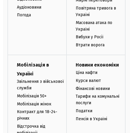
Мирні переговори
Аудіоновини
Повітряна тривога в
Україні
Погода
Масована атака по
Україні
Вибухи у Росії
Втрати ворога
Мобілізація в
Новини економіки
Ціна нафти
Україні
Курси валют
Звільнення з військової
служби
Фінансові новини
Мобілізація 50+
Тарифи на комунальні
послуги
Мобілізація жінок
Податки
Контракт для 18-24-
річних
Пенсія в Україні
Відстрочка від
мобілізації