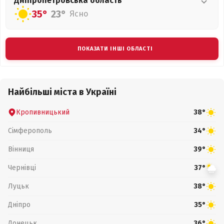
Дніпропетровська
область
35°
23°
Ясно
ПОКАЗАТИ ІНШІ ОБЛАСТІ
Найбільші міста в Україні
Кропивницький
38°
Сімферополь
34°
Вінниця
39°
Чернівці
37°
Луцьк
38°
Дніпро
35°
Донецьк
36°