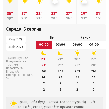
36°
37°
38°
32°
27°
29°
31°
19°
20°
21°
20°
16°
13°
15°
Середа, 5 серпня
Ніч
Ранок
Схід:
05:29
00:00
03:00
06:00
09:00
1
Захід:
20:25
Температура С°
23°
21°
20°
27°
Відчувається як
Тиск, мм
23°
21°
20°
28°
Вологість, %
763
763
763
763
Вітер, м/с
Ймовірність опадів,
66
77
83
54
%
2
2
0
1
2
2
2
2
Вранці небо буде чистим. Температура від +19°C
до +36°C, спека, уникайте прямого сонця.