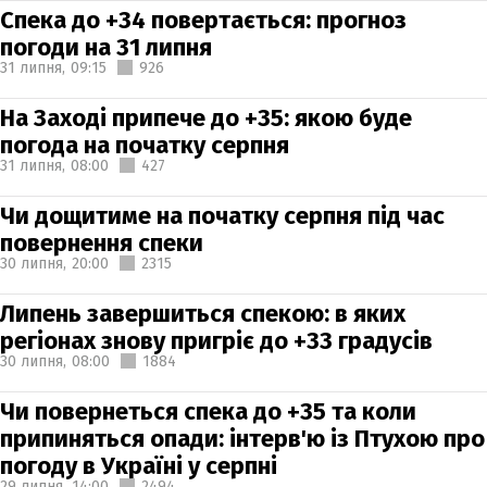
Спека до +34 повертається: прогноз
погоди на 31 липня
31 липня,
09:15
926
На Заході припече до +35: якою буде
погода на початку серпня
31 липня,
08:00
427
Чи дощитиме на початку серпня під час
повернення спеки
30 липня,
20:00
2315
Липень завершиться спекою: в яких
регіонах знову пригріє до +33 градусів
30 липня,
08:00
1884
Чи повернеться спека до +35 та коли
припиняться опади: інтерв'ю із Птухою про
погоду в Україні у серпні
29 липня,
14:00
2494