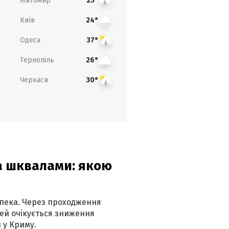
Житомир
25°
Київ
24°
Одеса
37°
Тернопіль
26°
Черкаси
30°
та шквалами: якою
спека. Через проходження
ей очікується зниження
 у Криму.