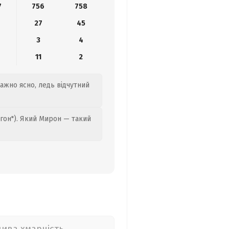
7
756
758
27
45
3
4
11
2
важно ясно, ледь відчутний
гон"). Який Мирон — такий