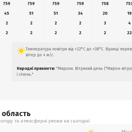
759
759
759
759
758
75
45
51
51
34
20
19
2
2
2
2
3
4
2
2
2
2
2
22
Температура повітря від +22°C до +38°C. Вранці пере
вітер до 4 м/с.
Народні прикмети:
"Мирона. Вітряний день ("Мирон-вітро
і січень."
а
область
огоду та атмосферні умови на сьогодні