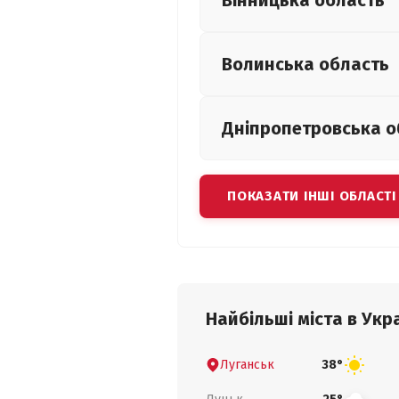
Вінницька
область
Волинська
область
Дніпропетровська
о
ПОКАЗАТИ ІНШІ ОБЛАСТІ
Найбільші міста в Укра
Луганськ
38°