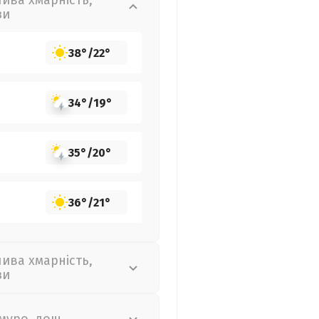
лива хмарність,
зи
38°
/
22°
34°
/
19°
35°
/
20°
36°
/
21°
лива хмарність,
зи