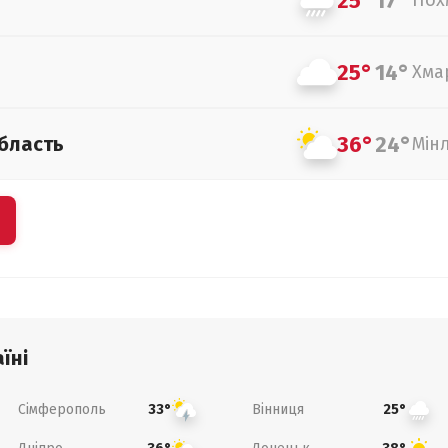
25°
17°
Пох
25°
14°
Хма
36°
24°
бласть
Мін
їні
Сімферополь
Вінниця
33°
25°