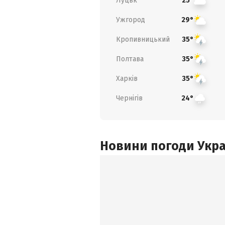
Луцьк
25°
Ужгород
29°
Кропивницький
35°
Полтава
35°
Харків
35°
Чернігів
24°
Новини погоди Украї