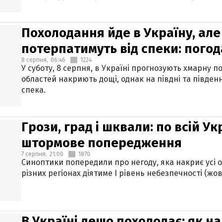
Похолодання йде в Україну, але
потерпатимуть від спеки: погод
8 серпня,
06:46
1224
У суботу, 8 серпня, в Україні прогнозують хмарну п
областей накриють дощі, однак на півдні та півден
спека.
Грози, град і шквали: по всій У
штормове попередження
7 серпня,
21:00
1870
Синоптики попередили про негоду, яка накриє усі об
різних регіонах діятиме І рівень небезпечності (жов
В Україні дещо похолодає: як н