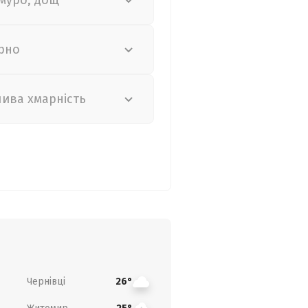
муро, дощ
рно
лива хмарність
Чернівці
26°