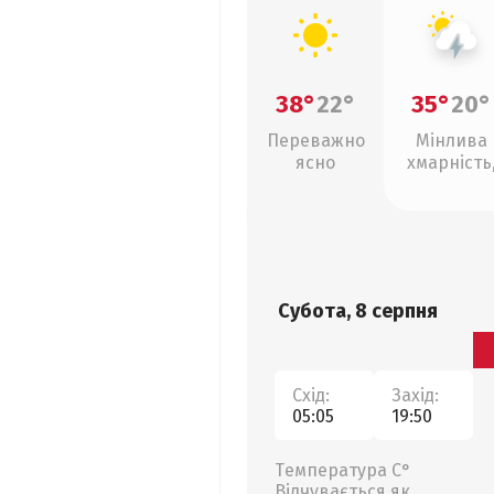
38°
22°
35°
20°
Переважно
Мінлива
ясно
хмарність
грози
Субота, 8 серпня
Схід:
Захід:
05:05
19:50
Температура С°
Відчувається як