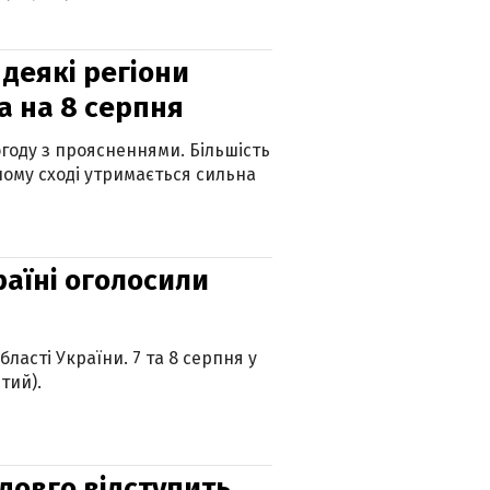
 деякі регіони
а на 8 серпня
огоду з проясненнями. Більшість
ному сході утримається сильна
країні оголосили
ласті України. 7 та 8 серпня у
тий).
адовго відступить