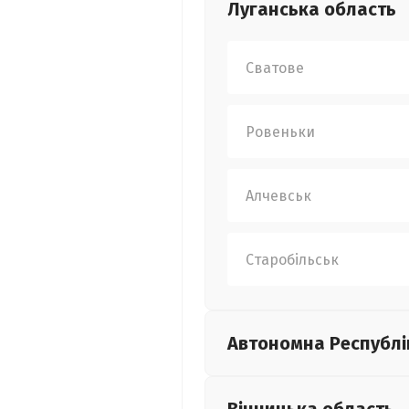
Луганська
область
Сватове
Ровеньки
Алчевськ
Старобільськ
Автономна Республі