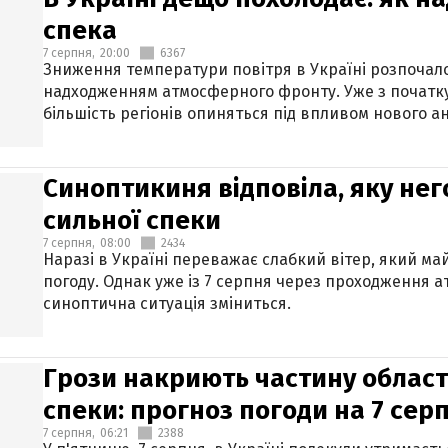
спека
7 серпня,
20:00
6367
Зниження температури повітря в Україні розпочалос
надходженням атмосферного фронту. Уже з початку
більшість регіонів опиняться під впливом нового а
Синоптикиня відповіла, яку нег
сильної спеки
7 серпня,
08:00
2434
Наразі в Україні переважає слабкий вітер, який м
погоду. Однак уже із 7 серпня через проходження 
синоптична ситуація зміниться.
Грози накриють частину областе
спеки: прогноз погоди на 7 сер
7 серпня,
06:21
2388