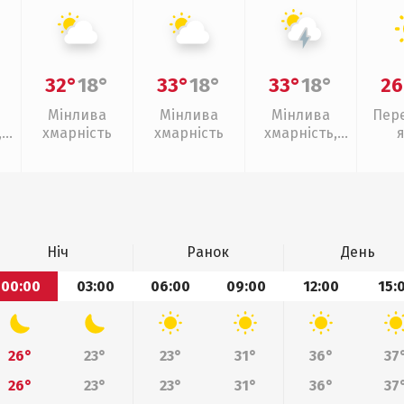
32°
18°
33°
18°
33°
18°
26
Мінлива
Мінлива
Мінлива
Пер
,
хмарність
хмарність
хмарність,
грози
Ніч
Ранок
День
00:00
03:00
06:00
09:00
12:00
15:
26°
23°
23°
31°
36°
37
26°
23°
23°
31°
36°
37