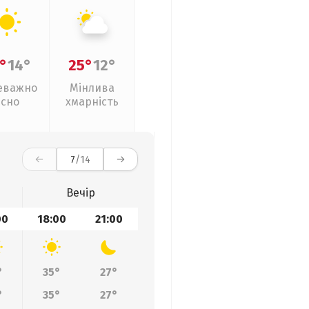
°
14°
25°
12°
еважно
Мінлива
ясно
хмарність
7
/14
Вечір
00
18:00
21:00
°
35°
27°
°
35°
27°