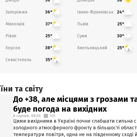
Дніпро
Донецьк
36°
38°
Запоріжжя
Івано-Франківськ
36°
24°
Миколаїв
Львів
37°
25°
Рівне
Суми
25°
30°
Херсон
Хмельницький
38°
25°
Севастополь
35°
ни та світу
До +38, але місцями з грозами 
буде погода на вихідних
8 серпня,
08:00
535
Цими вихідними в Україні почне слабшати сильна 
холодного атмосферного фронту в більшості област
температури повітря, одна не на південному сході й