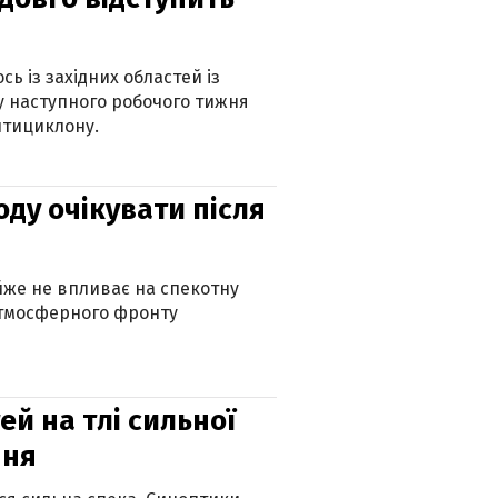
ь із західних областей із
 наступного робочого тижня
нтициклону.
оду очікувати після
айже не впливає на спекотну
атмосферного фронту
й на тлі сильної
пня