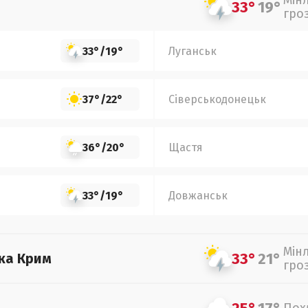
Мін
33°
19°
гро
33°
/
19°
Луганськ
37°
/
22°
Сіверськодонецьк
36°
/
20°
Щастя
33°
/
19°
Довжанськ
Мін
33°
21°
ка Крим
гро