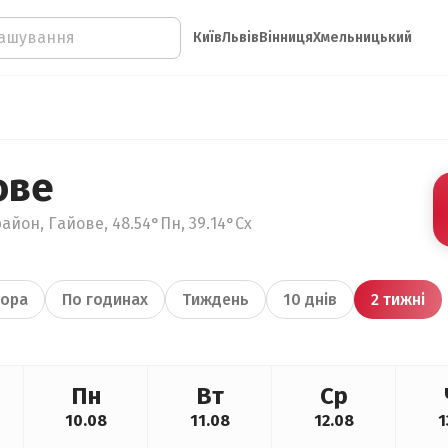
Київ
Львів
Вінниця
Хмельницький
ове
айон, Гайове, 48.54°Пн, 39.14°Сх
ора
По годинах
Тиждень
10 днів
2 тижні
Пн
Вт
Ср
10.08
11.08
12.08
1