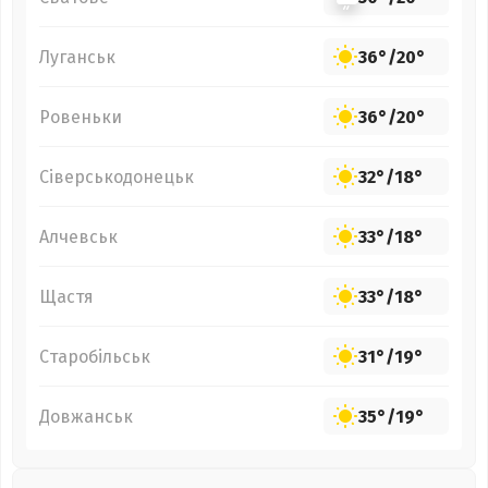
Луганськ
36°
/
20°
Ровеньки
36°
/
20°
Сіверськодонецьк
32°
/
18°
Алчевськ
33°
/
18°
Щастя
33°
/
18°
Старобільськ
31°
/
19°
Довжанськ
35°
/
19°