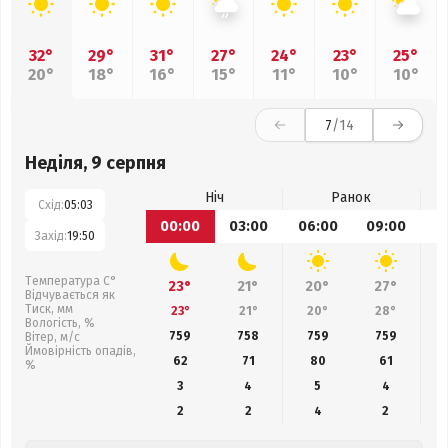
32°
29°
31°
27°
24°
23°
25°
20°
18°
16°
15°
11°
10°
10°
7
/14
Неділя, 9 серпня
Ніч
Ранок
Схід:
05:03
00:00
03:00
06:00
09:00
1
Захід:
19:50
Температура С°
23°
21°
20°
27°
Відчувається як
Тиск, мм
23°
21°
20°
28°
Вологість, %
759
758
759
759
Вітер, м/с
Ймовірність опадів,
62
71
80
61
%
3
4
5
4
2
2
4
2