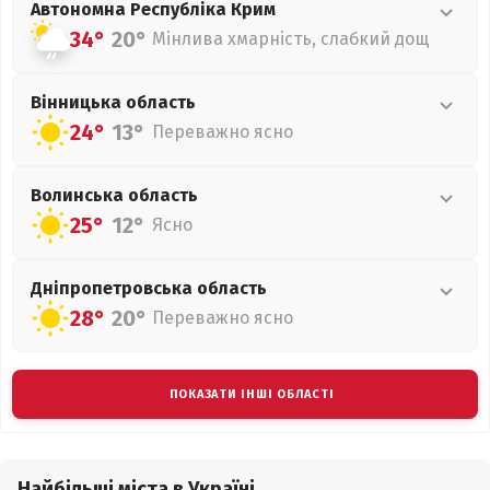
Автономна Республіка Крим
34°
20°
Мінлива хмарність, слабкий дощ
Вінницька
область
24°
13°
Переважно ясно
Волинська
область
25°
12°
Ясно
Дніпропетровська
область
28°
20°
Переважно ясно
ПОКАЗАТИ ІНШІ ОБЛАСТІ
Найбільші міста в Україні