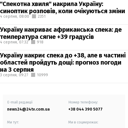
"Спекотна хвиля" накрила Україну:
синоптик розповів, коли очікуються зміни
4 серпня,
08:00
2351
Україну накриває африканська спека: де
температура сягне +39 градусів
4 серпня,
07:32
918
Україну накриє спека до +38, але в частині
областей пройдуть дощі: прогноз погоди
на 3 серпня
3 серпня,
09:27
10999
E-mail редакції
Номер телефону:
news24@24tv.com.ua
+38 044 390 5077
Ми тут:
Ми в соцмережах: