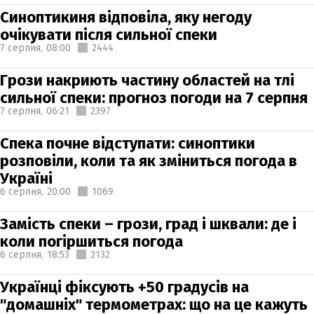
Синоптикиня відповіла, яку негоду
очікувати після сильної спеки
7 серпня,
08:00
2444
Грози накриють частину областей на тлі
сильної спеки: прогноз погоди на 7 серпня
7 серпня,
06:21
2397
Спека почне відступати: синоптики
розповіли, коли та як зміниться погода в
Україні
6 серпня,
20:00
1069
Замість спеки – грози, град і шквали: де і
коли погіршиться погода
6 серпня,
18:53
2132
Українці фіксують +50 градусів на
"домашніх" термометрах: що на це кажуть