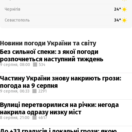
Чернігів
24°
Севастополь
34°
Новини погоди України та світу
Без сильної спеки: з якої погоди
розпочнеться наступний тиждень
9 серпня,
08:00
534
Частину України знову накриють грози:
погода на 9 серпня
9 серпня,
06:33
2291
Вулиці перетворилися на річки: негода
накрила одразу низку міст
8 серпня,
21:00
4617
До +33 градусів і локальні грози: якою