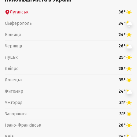
Луганськ
36°
Сімферополь
34°
Вінниця
24°
Чернівці
26°
Луцьк
25°
Дніпро
28°
Донецьк
35°
Житомир
24°
Ужгород
31°
Запоріжжя
31°
Івано-Франківськ
26°
Київ
24°