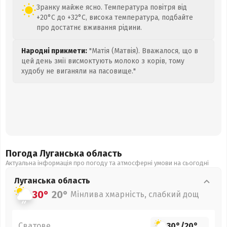
Зранку майже ясно. Температура повітря від
+20°C до +32°C, висока температура, подбайте
про достатнє вживання рідини.
Народні прикмети:
"Матія (Матвія). Вважалося, що в
цей день змії висмоктують молоко з корів, тому
худобу не виганяли на пасовище."
Погода Луганська
область
Актуальна інформація про погоду та атмосферні умови на сьогодні
Луганська
область
30°
20°
Мінлива хмарність, слабкий дощ
Сватове
30°
/
20°