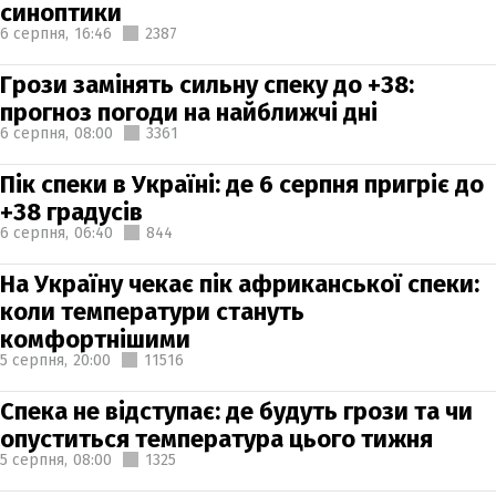
синоптики
6 серпня,
16:46
2387
Грози замінять сильну спеку до +38:
прогноз погоди на найближчі дні
6 серпня,
08:00
3361
Пік спеки в Україні: де 6 серпня пригріє до
+38 градусів
6 серпня,
06:40
844
На Україну чекає пік африканської спеки:
коли температури стануть
комфортнішими
5 серпня,
20:00
11516
Спека не відступає: де будуть грози та чи
опуститься температура цього тижня
5 серпня,
08:00
1325