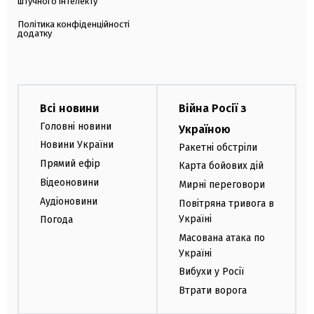
штучного інтелекту
Політика конфіденційності
додатку
Всі новини
Війна Росії з
Головні новини
Україною
Новини України
Ракетні обстріли
Прямий ефір
Карта бойових дій
Відеоновини
Мирні переговори
Аудіоновини
Повітряна тривога в
Україні
Погода
Масована атака по
Україні
Вибухи у Росії
Втрати ворога