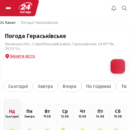
24 Канал
Погода Гераськівське
Погода Гераськівське
Луганська обл., Старобільський район, Гераськівське, 49.65°Пн,
39.52°Сх
Змінити місто
Сьогодні
Завтра
Вчора
По годинах
Тиж
Нд
Пн
Вт
Ср
Чт
Пт
Сб
Сьогодні
Завтра
11.08
12.08
13.08
14.08
15.08