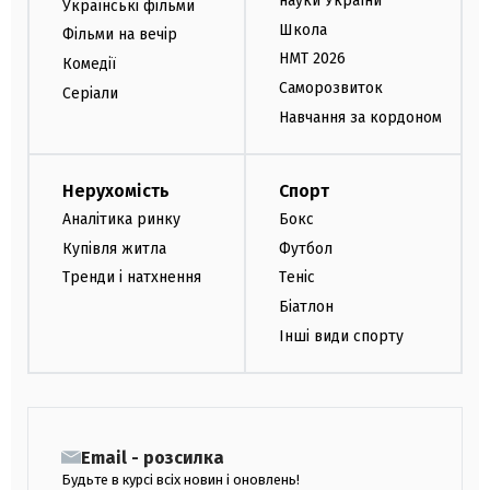
науки України
Українські фільми
Школа
Фільми на вечір
НМТ 2026
Комедії
Саморозвиток
Серіали
Навчання за кордоном
Нерухомість
Спорт
Аналітика ринку
Бокс
Купівля житла
Футбол
Тренди і натхнення
Теніс
Біатлон
Інші види спорту
Email - розсилка
Будьте в курсі всіх новин і оновлень!