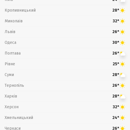
Кропивницький
28°
Миколаїв
32°
Львів
26°
Одеса
30°
Полтава
26°
Рівне
25°
Суми
28°
Тернопіль
26°
Харків
28°
Херсон
32°
Хмельницький
24°
Черкаси
26°