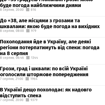
буде погода найближчими днями
8 серпня,
20:00
816
До +38, але місцями з грозами та
шквалами: якою буде погода на вихідних
8 серпня,
08:00
979
Похолодання йде в Україну, але деякі
регіони потерпатимуть від спеки: погода
на 8 серпня
8 серпня,
06:46
1344
Грози, град і шквали: по всій Україні
оголосили штормове попередження
7 серпня,
21:00
1964
В Україні дещо похолодає: як надовго
відступить спека
7 серпня,
20:00
9379