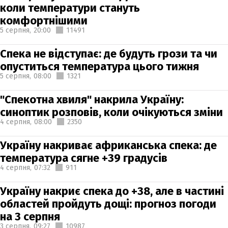
коли температури стануть
комфортнішими
5 серпня,
20:00
11491
Спека не відступає: де будуть грози та чи
опуститься температура цього тижня
5 серпня,
08:00
1321
"Спекотна хвиля" накрила Україну:
синоптик розповів, коли очікуються зміни
4 серпня,
08:00
2350
Україну накриває африканська спека: де
температура сягне +39 градусів
4 серпня,
07:32
911
Україну накриє спека до +38, але в частині
областей пройдуть дощі: прогноз погоди
на 3 серпня
3 серпня,
09:27
10987