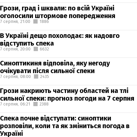
Грози, град і шквали: по всій Україні
оголосили штормове попередження
7 серпня,
21:00
1886
В Україні дещо похолодає: як надовго
відступить спека
7 серпня,
20:00
6632
Синоптикиня відповіла, яку негоду
очікувати після сильної спеки
7 серпня,
08:00
2435
Грози накриють частину областей на тлі
сильної спеки: прогноз погоди на 7 серпня
7 серпня,
06:21
2388
Спека почне відступати: синоптики
розповіли, коли та як зміниться погода в
Україні