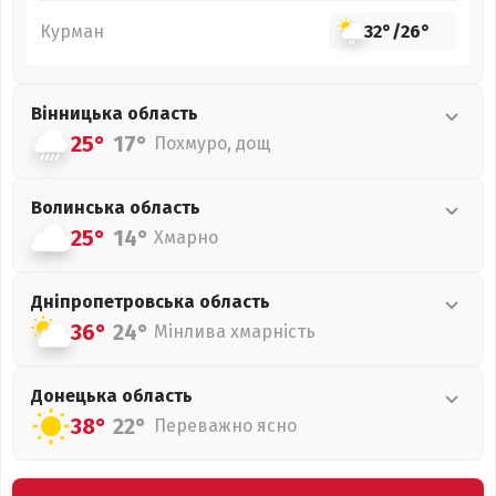
Курман
32°
/
26°
Вінницька
область
25°
17°
Похмуро, дощ
Волинська
область
25°
14°
Хмарно
Дніпропетровська
область
36°
24°
Мінлива хмарність
Донецька
область
38°
22°
Переважно ясно