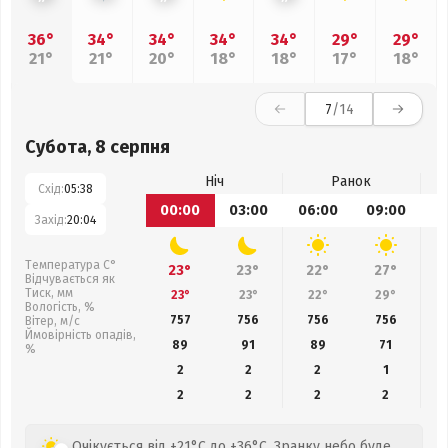
36°
34°
34°
34°
34°
29°
29°
21°
21°
20°
18°
18°
17°
18°
7
/14
Субота, 8 серпня
Ніч
Ранок
Схід:
05:38
00:00
03:00
06:00
09:00
1
Захід:
20:04
Температура С°
23°
23°
22°
27°
Відчувається як
Тиск, мм
23°
23°
22°
29°
Вологість, %
757
756
756
756
Вітер, м/с
Ймовірність опадів,
89
91
89
71
%
2
2
2
1
2
2
2
2
Очікується від +21°C до +36°C. Зранку небо буде