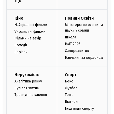
ТЦК
Кіно
Новини Освіти
Найцікавіші фільми
Міністерство освіти та
науки України
Українські фільми
Школа
Фільми на вечір
НМТ 2026
Комедії
Саморозвиток
Серіали
Навчання за кордоном
Нерухомість
Спорт
Аналітика ринку
Бокс
Купівля житла
Футбол
Тренди і натхнення
Теніс
Біатлон
Інші види спорту