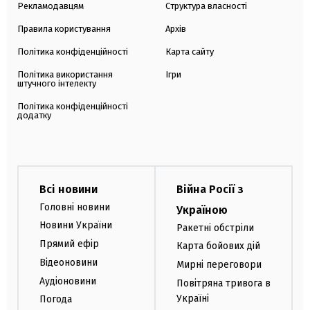
Рекламодавцям
Структура власності
Правила користування
Архів
Політика конфіденційності
Карта сайту
Політика використання
Ігри
штучного інтелекту
Політика конфіденційності
додатку
Всі новини
Війна Росії з
Головні новини
Україною
Новини України
Ракетні обстріли
Прямий ефір
Карта бойових дій
Відеоновини
Мирні переговори
Аудіоновини
Повітряна тривога в
Україні
Погода