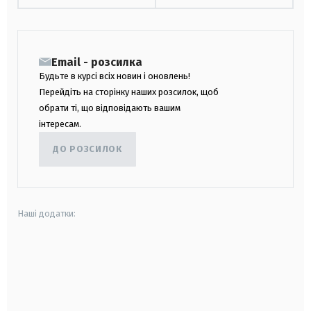
Email - розсилка
Будьте в курсі всіх новин і оновлень!
Перейдіть на сторінку наших розсилок, щоб
обрати ті, що відповідають вашим
інтересам.
ДО РОЗСИЛОК
Наші додатки:
android
apple
smart tv
samsung smart tv