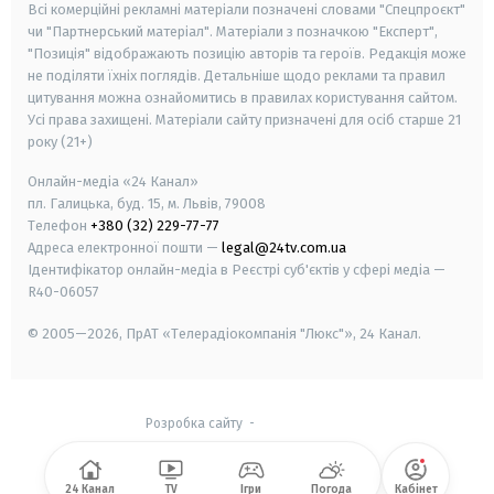
Всі комерційні рекламні матеріали позначені словами "Спецпроєкт"
чи "Партнерський матеріал". Матеріали з позначкою "Експерт",
"Позиція" відображають позицію авторів та героїв. Редакція може
не поділяти їхніх поглядів. Детальніше щодо реклами та правил
цитування можна ознайомитись в правилах користування сайтом.
Усі права захищені.
Матеріали сайту призначені для осіб старше
21
року (21+)
Онлайн-медіа «24 Канал»
пл. Галицька, буд. 15, м. Львів, 79008
Телефон
+380 (32) 229-77-77
Адреса електронної пошти —
legal@24tv.com.ua
Ідентифікатор онлайн-медіа в Реєстрі суб'єктів у сфері медіа —
R40-06057
© 2005—2026,
ПрАТ «Телерадіокомпанія "Люкс"», 24 Канал.
Розробка сайту
-
24 Канал
TV
Ігри
Погода
Кабінет