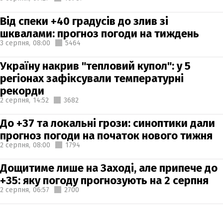
Від спеки +40 градусів до злив зі
шквалами: прогноз погоди на тиждень
3 серпня,
08:00
5464
Україну накрив "тепловий купол": у 5
регіонах зафіксували температурні
рекорди
2 серпня,
14:52
3682
До +37 та локальні грози: синоптики дали
прогноз погоди на початок нового тижня
2 серпня,
08:00
1794
Дощитиме лише на Заході, але припече до
+35: яку погоду прогнозують на 2 серпня
2 серпня,
06:57
2700