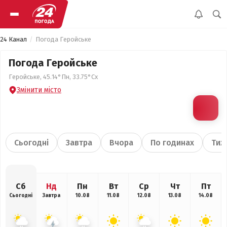
24 Канал
Погода Геройське
Погода Геройське
Геройське, 45.14°Пн, 33.75°Сх
Змінити місто
Сьогодні
Завтра
Вчора
По годинах
Тиж
Сб
Нд
Пн
Вт
Ср
Чт
Пт
Сьогодні
Завтра
10.08
11.08
12.08
13.08
14.08