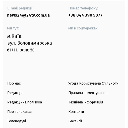
E-mail редакції
Номер телефону:
news24@24tv.com.ua
+38 044 390 5077
Ми тут:
Ми в соцмережах:
м.Київ
,
вул. Володимирська
офіс
61/11,
50
Про нас
Угода Користувача Спільноти
Редакція
Правила коментування
Редакційна політика
Технічна інформація
Про телеканал
Контакти
Телеведучі
Вакансії