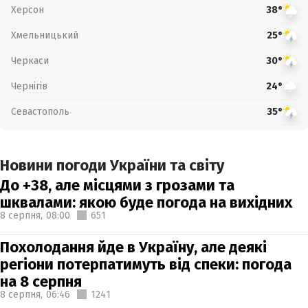
Херсон
38°
Хмельницький
25°
Черкаси
30°
Чернігів
24°
Севастополь
35°
Новини погоди України та світу
До +38, але місцями з грозами та
шквалами: якою буде погода на вихідних
8 серпня,
08:00
651
Похолодання йде в Україну, але деякі
регіони потерпатимуть від спеки: погода
на 8 серпня
8 серпня,
06:46
1241