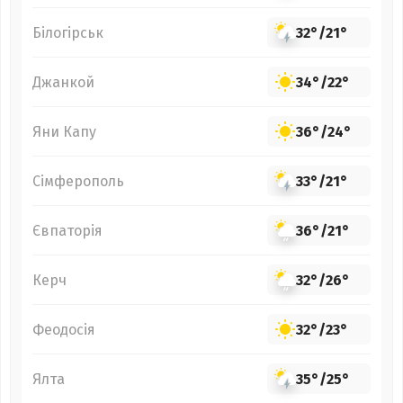
Білогірськ
32°
/
21°
Джанкой
34°
/
22°
Яни Капу
36°
/
24°
Сімферополь
33°
/
21°
Євпаторія
36°
/
21°
Керч
32°
/
26°
Феодосія
32°
/
23°
Ялта
35°
/
25°