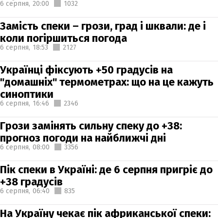
6 серпня,
20:00
1032
Замість спеки – грози, град і шквали: де і
коли погіршиться погода
6 серпня,
18:53
2127
Українці фіксують +50 градусів на
"домашніх" термометрах: що на це кажуть
синоптики
6 серпня,
16:46
2346
Грози замінять сильну спеку до +38:
прогноз погоди на найближчі дні
6 серпня,
08:00
3356
Пік спеки в Україні: де 6 серпня пригріє до
+38 градусів
6 серпня,
06:40
835
На Україну чекає пік африканської спеки: