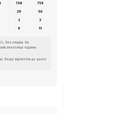
8
758
759
29
50
2
2
9
11
с, без опадів. На
найспекотніші години.
аї. Якщо відлетіли до цього