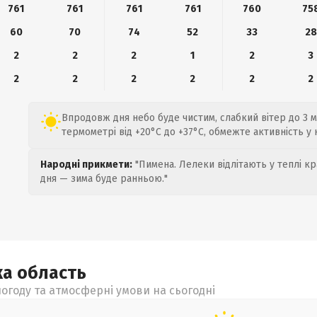
761
761
761
761
760
75
60
70
74
52
33
28
2
2
2
1
2
3
2
2
2
2
2
2
Впродовж дня небо буде чистим, слабкий вітер до 3 м/
термометрі від +20°C до +37°C, обмежте активність у 
Народні прикмети:
"Пимена. Лелеки відлітають у теплі кр
дня — зима буде ранньою."
ка
область
огоду та атмосферні умови на сьогодні