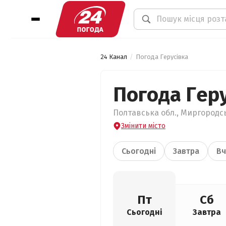
24 Канал
Погода Герусівка
Погода Гер
Полтавська обл., Миргородсь
Змінити місто
Сьогодні
Завтра
Вч
Пт
Сб
Сьогодні
Завтра