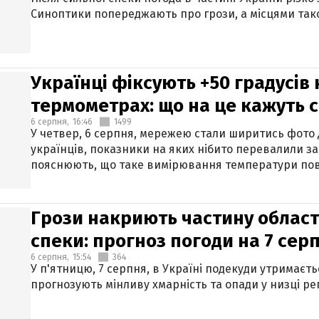
Синоптики попереджають про грози, а місцями тако
Українці фіксують +50 градусів
термометрах: що на це кажуть 
6 серпня,
16:46
1499
У четвер, 6 серпня, мережею стали ширитись фото
українців, показники на яких нібито перевалили за
пояснюють, що таке вимірювання температури пов
Грози накриють частину областе
спеки: прогноз погоди на 7 сер
6 серпня,
15:54
364
У п'ятницю, 7 серпня, в Україні подекуди утримаєт
прогнозують мінливу хмарність та опади у низці рег