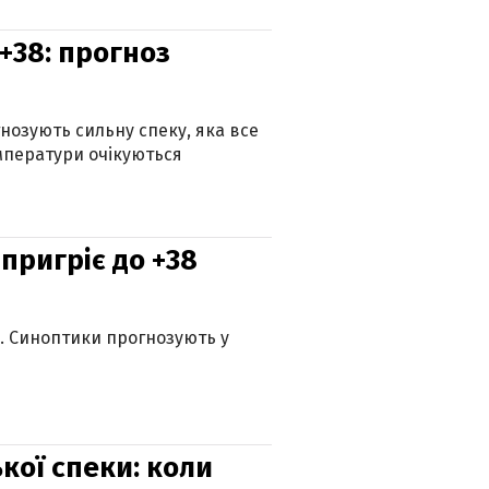
+38: прогноз
гнозують сильну спеку, яка все
мператури очікуються
 пригріє до +38
ю. Синоптики прогнозують у
кої спеки: коли