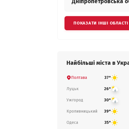
Дніпропетровська
о
ПОКАЗАТИ ІНШІ ОБЛАСТІ
Найбільші міста в Укра
Полтава
37°
Луцьк
26°
Ужгород
30°
Кропивницький
39°
Одеса
35°