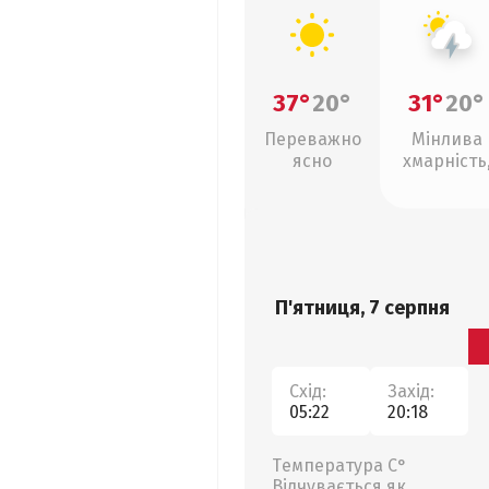
37°
20°
31°
20°
Переважно
Мінлива
ясно
хмарність
грози
П'ятниця, 7 серпня
Схід:
Захід:
05:22
20:18
Температура С°
Відчувається як