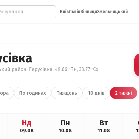
Київ
Львів
Вінниця
Хмельницький
усівка
кий район, Герусівка, 49.66°Пн, 33.77°Сх
ора
По годинах
Тиждень
10 днів
2 тижні
Нд
Пн
Вт
09.08
10.08
11.08
1