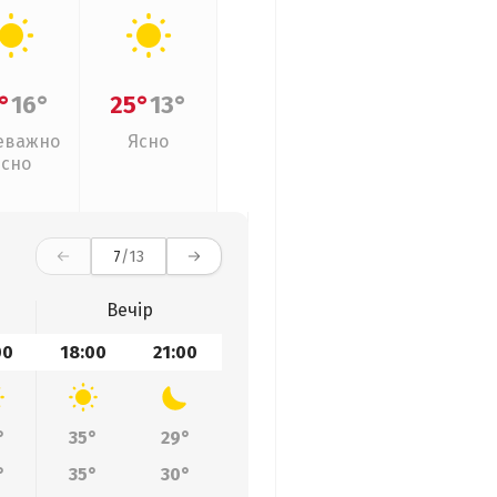
°
16°
25°
13°
еважно
Ясно
ясно
7
/13
Вечір
00
18:00
21:00
°
35°
29°
°
35°
30°