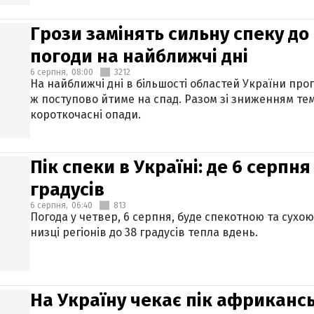
Грози замінять сильну спеку до 
погоди на найближчі дні
6 серпня,
08:00
3212
На найближчі дні в більшості областей України про
ж поступово йтиме на спад. Разом зі зниженням те
короткочасні опади.
Пік спеки в Україні: де 6 серпня
градусів
6 серпня,
06:40
813
Погода у четвер, 6 серпня, буде спекотною та сухо
низці регіонів до 38 градусів тепла вдень.
На Україну чекає пік африкансь