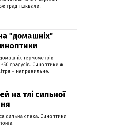
ж град і шквали.
 на "домашніх"
синоптики
 домашніх термометрів
 +50 градусів. Синоптики ж
ітря – неправильне.
й на тлі сильної
пня
ься сильна спека. Синоптики
іонів.