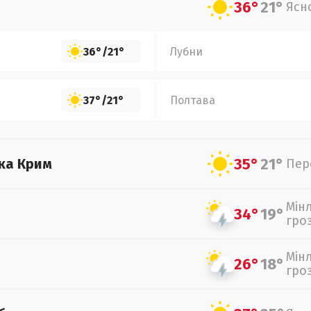
36°
21°
Ясн
36°
/
21°
Лубни
37°
/
21°
Полтава
35°
21°
ка Крим
Пер
Мін
34°
19°
гро
Мін
26°
18°
гро