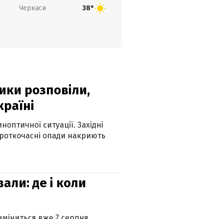
Черкаси
38°
ики розповіли,
країні
оптичної ситуації. Західні
ороткочасні опади накриють
вали: де і коли
 зміниться вже 7 серпня.