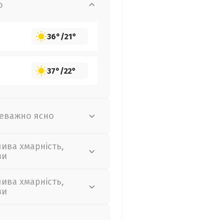
о
36°
/
21°
37°
/
22°
еважно ясно
лива хмарність,
зи
лива хмарність,
зи