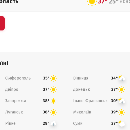
37°
25°
бласть
Ясн
їні
Сімферополь
Вінниця
35°
34°
Дніпро
Донецьк
37°
37°
Запоріжжя
Івано-Франківськ
38°
30°
Луганськ
Миколаїв
38°
39°
Рівне
Суми
28°
37°