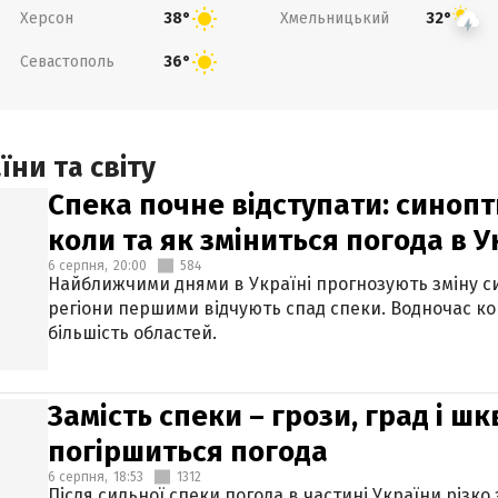
Херсон
Хмельницький
38°
32°
Севастополь
36°
ни та світу
Спека почне відступати: синопт
коли та як зміниться погода в У
6 серпня,
20:00
584
Найближчими днями в Україні прогнозують зміну син
регіони першими відчують спад спеки. Водночас к
більшість областей.
Замість спеки – грози, град і шк
погіршиться погода
6 серпня,
18:53
1312
Після сильної спеки погода в частині України різко