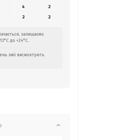
4
2
2
2
бачається, залишаємо
3°C до +24°C.
день змії висмоктують
о