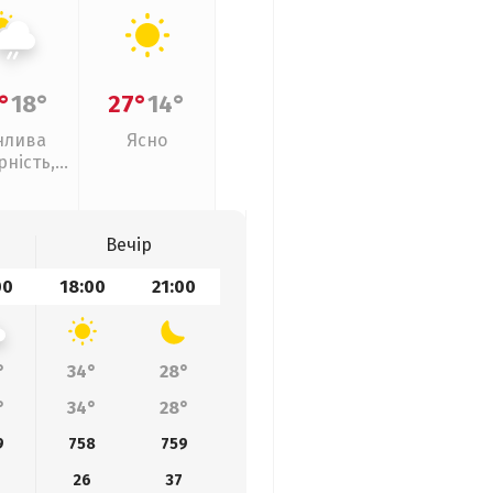
°
18°
27°
14°
нлива
Ясно
рність,
кий дощ
Вечір
00
18:00
21:00
°
34°
28°
°
34°
28°
9
758
759
26
37