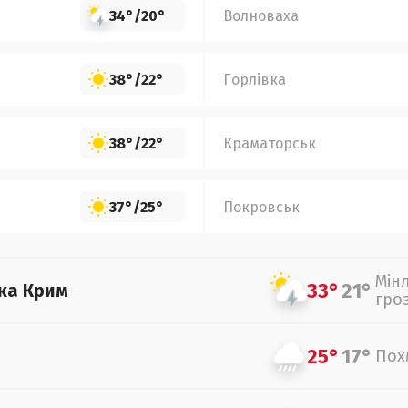
34°
/
20°
Волноваха
38°
/
22°
Горлівка
38°
/
22°
Краматорськ
37°
/
25°
Покровськ
Мін
33°
21°
ка Крим
гро
25°
17°
Пох