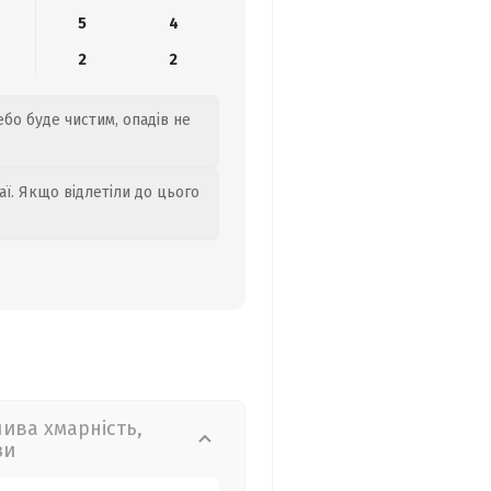
5
4
2
2
ебо буде чистим, опадів не
аї. Якщо відлетіли до цього
лива хмарність,
зи