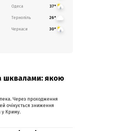
Одеса
37°
Тернопіль
26°
Черкаси
30°
та шквалами: якою
спека. Через проходження
ей очікується зниження
 у Криму.