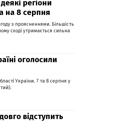
 деякі регіони
а на 8 серпня
огоду з проясненнями. Більшість
ному сході утримається сильна
країні оголосили
ласті України. 7 та 8 серпня у
тий).
адовго відступить