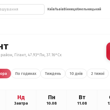
Київ
Львів
Вінниця
Хмельницький
нт
айон, Гігант, 47.93°Пн, 37.16°Сх
ора
По годинах
Тиждень
10 днів
2 тижні
Нд
Пн
Вт
Завтра
10.08
11.08
1