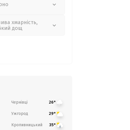
рно
лива хмарність,
бкий дощ
Чернівці
26°
Ужгород
29°
Кропивницький
35°