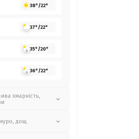
38°
/
22°
37°
/
22°
35°
/
20°
36°
/
22°
лива хмарність,
зи
муро, дощ