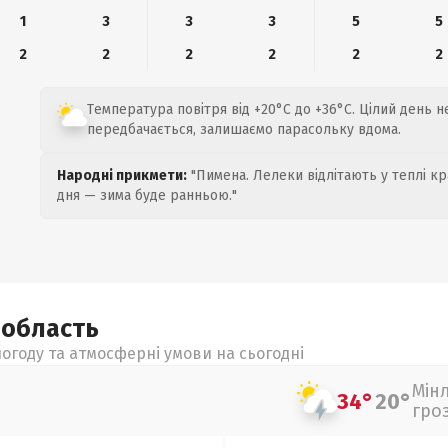
1
3
3
3
5
5
2
2
2
2
2
2
Температура повітря від +20°C до +36°C. Цілий день н
передбачається, залишаємо парасольку вдома.
Народні прикмети:
"Пимена. Лелеки відлітають у теплі кр
дня — зима буде ранньою."
а
область
огоду та атмосферні умови на сьогодні
Мін
34°
20°
гро