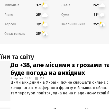
Миколаїв
Львів
37°
24°
Рівне
Суми
25°
31°
Херсон
Хмельницький
39°
25°
Севастополь
35°
ни та світу
До +38, але місцями з грозами 
буде погода на вихідних
8 серпня,
08:00
351
Цими вихідними в Україні почне слабшати сильна 
холодного атмосферного фронту в більшості област
температури повітря, одна не на південному сході й