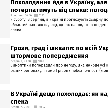
Похолодання йде в Україну, але
потерпатимуть від спеки: погод
8 серпня,
06:46
1191
У суботу, 8 серпня, в Україні прогнозують хмарну п
областей накриють дощі, однак на півдні та півден
спека.
Грози, град і шквали: по всій У
штормове попередження
7 серпня,
21:00
1848
Синоптики попередили про негоду, яка накриє усі об
різних регіонах діятиме І рівень небезпечності (жов
В Україні дещо похолодає: як н
спека
7 серпня,
20:00
6034