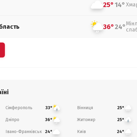
25°
14°
Хма
Мін
36°
24°
бласть
сла
їні
Сімферополь
Вінниця
33°
25°
Дніпро
Житомир
36°
25°
Івано-Франківськ
Київ
24°
24°