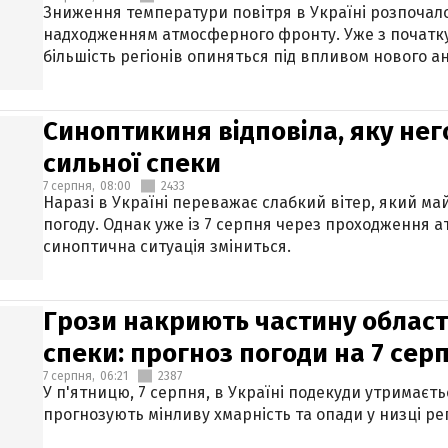
Зниження температури повітря в Україні розпочалос
надходженням атмосферного фронту. Уже з початку
більшість регіонів опиняться під впливом нового а
Синоптикиня відповіла, яку нег
сильної спеки
7 серпня,
08:00
2433
Наразі в Україні переважає слабкий вітер, який м
погоду. Однак уже із 7 серпня через проходження 
синоптична ситуація зміниться.
Грози накриють частину областе
спеки: прогноз погоди на 7 сер
7 серпня,
06:21
2387
У п'ятницю, 7 серпня, в Україні подекуди утримаєт
прогнозують мінливу хмарність та опади у низці рег