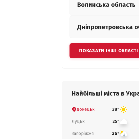
Волинська
область
Дніпропетровська
о
ПОКАЗАТИ ІНШІ ОБЛАСТІ
Найбільші міста в Укра
Донецьк
38°
Луцьк
25°
Запоріжжя
36°