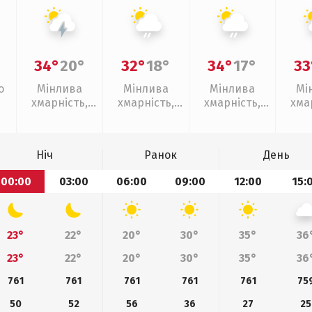
34°
20°
32°
18°
34°
17°
33
о
Мінлива
Мінлива
Мінлива
Мі
хмарність,
хмарність,
хмарність,
хма
грози
слабкий дощ
слабкий дощ
слаб
Ніч
Ранок
День
00:00
03:00
06:00
09:00
12:00
15:
23°
22°
20°
30°
35°
36
23°
22°
20°
30°
35°
36
761
761
761
761
761
75
50
52
56
36
27
25