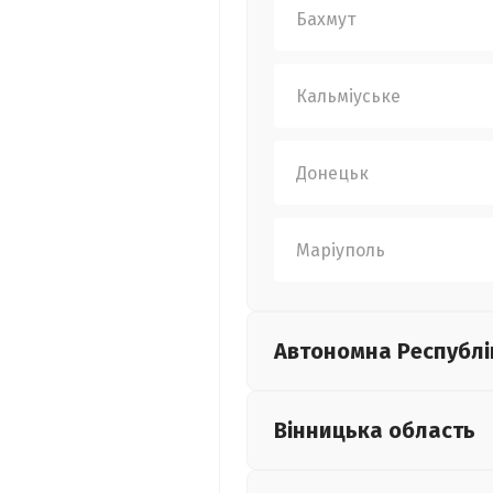
Бахмут
Кальміуське
Донецьк
Маріуполь
Автономна Республі
Вінницька
область