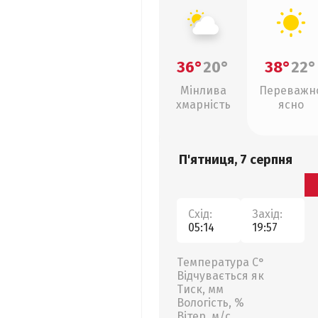
36°
20°
38°
22°
Мінлива
Переважн
хмарність
ясно
П'ятниця, 7 серпня
Схід:
Захід:
05:14
19:57
Температура С°
Відчувається як
Тиск, мм
Вологість, %
Вітер, м/с