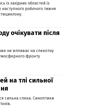
ь із західних областей із
 наступного робочого тижня
нтициклону.
оду очікувати після
айже не впливає на спекотну
атмосферного фронту
й на тлі сильної
пня
ься сильна спека. Синоптики
іонів.