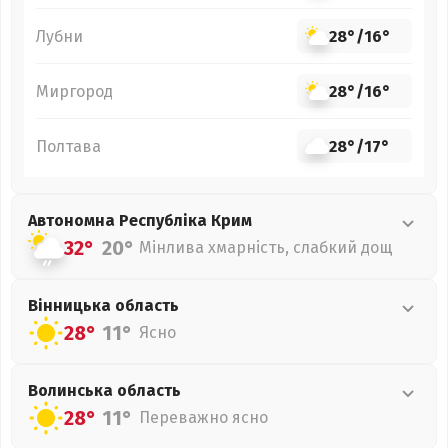
Лубни
28°
/
16°
Миргород
28°
/
16°
Полтава
28°
/
17°
Автономна Республіка Крим
32°
20°
Мінлива хмарність, слабкий дощ
Вінницька
область
28°
11°
Ясно
Волинська
область
28°
11°
Переважно ясно