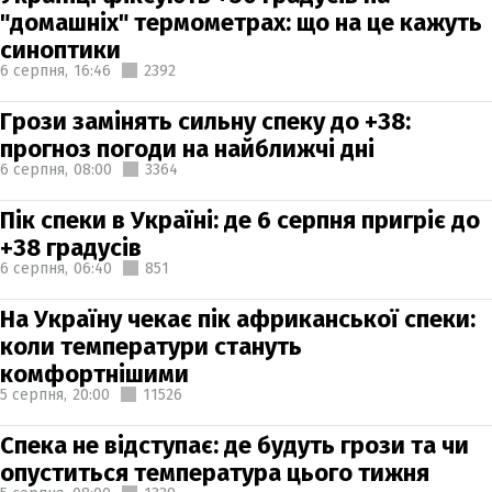
"домашніх" термометрах: що на це кажуть
синоптики
6 серпня,
16:46
2392
Грози замінять сильну спеку до +38:
прогноз погоди на найближчі дні
6 серпня,
08:00
3364
Пік спеки в Україні: де 6 серпня пригріє до
+38 градусів
6 серпня,
06:40
851
На Україну чекає пік африканської спеки:
коли температури стануть
комфортнішими
5 серпня,
20:00
11526
Спека не відступає: де будуть грози та чи
опуститься температура цього тижня