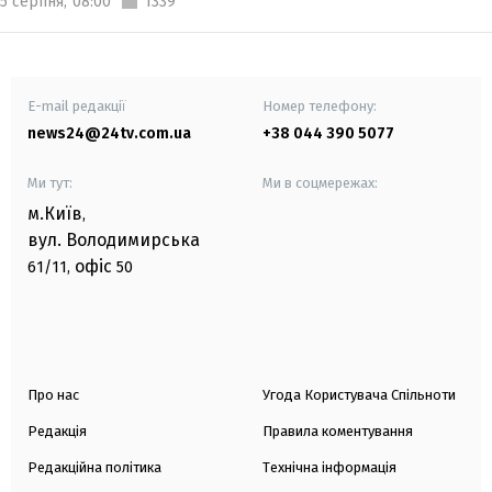
5 серпня,
08:00
1339
E-mail редакції
Номер телефону:
news24@24tv.com.ua
+38 044 390 5077
Ми тут:
Ми в соцмережах:
м.Київ
,
вул. Володимирська
офіс
61/11,
50
Про нас
Угода Користувача Спільноти
Редакція
Правила коментування
Редакційна політика
Технічна інформація