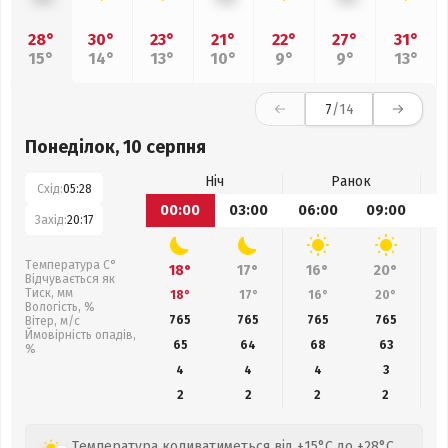
28°
30°
23°
21°
22°
27°
31°
15°
14°
13°
10°
9°
9°
13°
7
/14
Понеділок, 10 серпня
Ніч
Ранок
Схід:
05:28
00:00
03:00
06:00
09:00
1
Захід:
20:17
Температура С°
18°
17°
16°
20°
Відчувається як
Тиск, мм
18°
17°
16°
20°
Вологість, %
765
765
765
765
Вітер, м/с
Ймовірність опадів,
65
64
68
63
%
4
4
4
3
2
2
2
2
Температура коливатиметься від +15°C до +28°C,