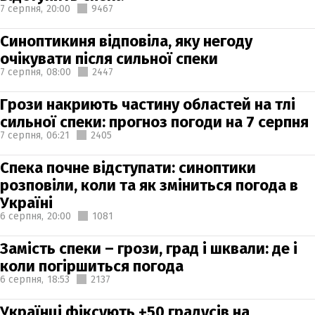
7 серпня,
20:00
9467
Синоптикиня відповіла, яку негоду
очікувати після сильної спеки
7 серпня,
08:00
2447
Грози накриють частину областей на тлі
сильної спеки: прогноз погоди на 7 серпня
7 серпня,
06:21
2405
Спека почне відступати: синоптики
розповіли, коли та як зміниться погода в
Україні
6 серпня,
20:00
1081
Замість спеки – грози, град і шквали: де і
коли погіршиться погода
6 серпня,
18:53
2137
Українці фіксують +50 градусів на