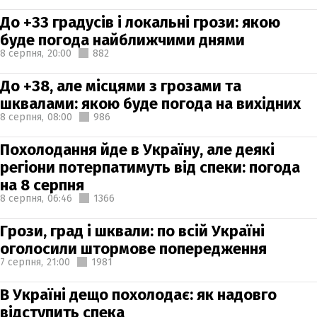
До +33 градусів і локальні грози: якою
буде погода найближчими днями
8 серпня,
20:00
882
До +38, але місцями з грозами та
шквалами: якою буде погода на вихідних
8 серпня,
08:00
986
Похолодання йде в Україну, але деякі
регіони потерпатимуть від спеки: погода
на 8 серпня
8 серпня,
06:46
1366
Грози, град і шквали: по всій Україні
оголосили штормове попередження
7 серпня,
21:00
1981
В Україні дещо похолодає: як надовго
відступить спека