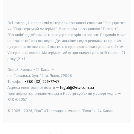
smart tv
samsung smart tv
Всі комерційні рекламні матеріали позначені словами "Спецпроєкт"
чи "Партнерський матеріал". Матеріали з позначкою "Експерт",
"Позиція" відображають позицію авторів та героїв. Редакція може
не поділяти їхніх поглядів. Детальніше щодо реклами та правил
цитування можна ознайомитись в правилах користування сайтом.
Усі права захищені.
Матеріали сайту призначені для осіб старше
21
року (21+)
Онлайн-медіа «24 Канал»
пл. Галицька, буд. 15, м. Львів, 79008
Телефон
+380 (32) 229-77-77
Адреса електронної пошти —
legal@24tv.com.ua
Ідентифікатор онлайн-медіа в Реєстрі суб'єктів у сфері медіа —
R40-06057
© 2005—2026,
ПрАТ «Телерадіокомпанія "Люкс"», 24 Канал.