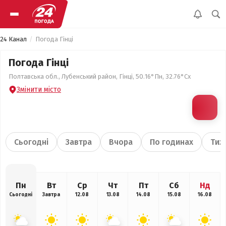
24 Канал
Погода Гінці
Погода Гінці
Полтавська обл., Лубенський район, Гінці, 50.16°Пн, 32.76°Сх
Змінити місто
Сьогодні
Завтра
Вчора
По годинах
Тиж
Пн
Вт
Ср
Чт
Пт
Сб
Нд
Сьогодні
Завтра
12.08
13.08
14.08
15.08
16.08