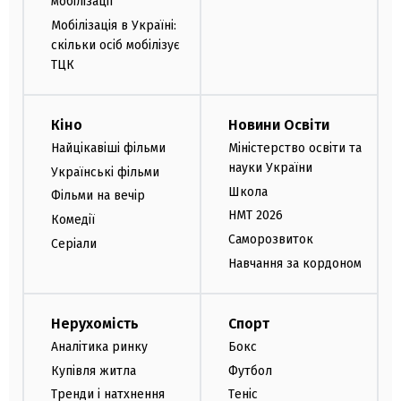
мобілізації
Мобілізація в Україні:
скільки осіб мобілізує
ТЦК
Кіно
Новини Освіти
Найцікавіші фільми
Міністерство освіти та
науки України
Українські фільми
Школа
Фільми на вечір
НМТ 2026
Комедії
Саморозвиток
Серіали
Навчання за кордоном
Нерухомість
Спорт
Аналітика ринку
Бокс
Купівля житла
Футбол
Тренди і натхнення
Теніс