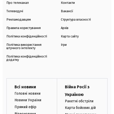
Про телеканал
Контакти
Телеведучі
Вакансії
Рекламодавцям
Структура власності
Правила користування
Архів
Політика конфіденційності
Карта сайту
Політика використання
Ігри
штучного інтелекту
Політика конфіденційності
додатку
Всі новини
Війна Росії з
Головні новини
Україною
Новини України
Ракетні обстріли
Прямий ефір
Карта бойових дій
Відеоновини