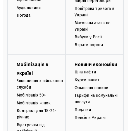
Мирні переговори
Аудіоновини
Повітряна тривога в
Україні
Погода
Масована атака по
Україні
Вибухи у Росії
Втрати ворога
Мобілізація в
Новини економіки
Ціна нафти
Україні
Курси валют
Звільнення з військової
служби
Фінансові новини
Мобілізація 50+
Тарифи на комунальні
послуги
Мобілізація жінок
Податки
Контракт для 18-24-
річних
Пенсія в Україні
Відстрочка від