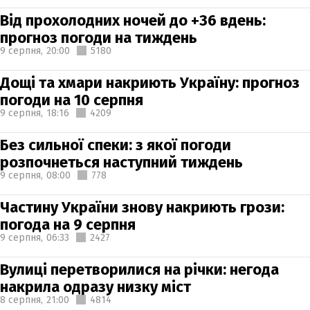
Від прохолодних ночей до +36 вдень:
прогноз погоди на тиждень
9 серпня,
20:00
5180
Дощі та хмари накриють Україну: прогноз
погоди на 10 серпня
9 серпня,
18:16
4209
Без сильної спеки: з якої погоди
розпочнеться наступний тиждень
9 серпня,
08:00
778
Частину України знову накриють грози:
погода на 9 серпня
9 серпня,
06:33
2427
Вулиці перетворилися на річки: негода
накрила одразу низку міст
8 серпня,
21:00
4814