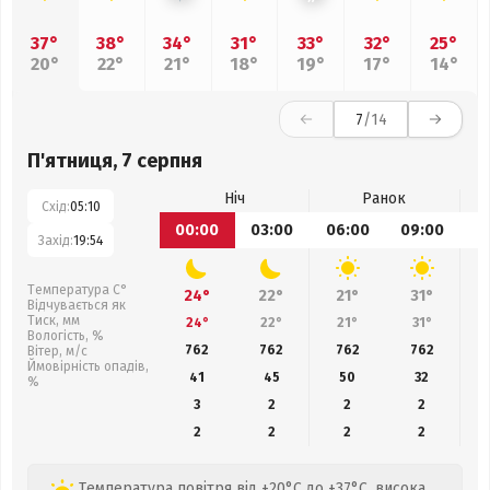
37°
38°
34°
31°
33°
32°
25°
20°
22°
21°
18°
19°
17°
14°
7
/14
П'ятниця, 7 серпня
Ніч
Ранок
Схід:
05:10
00:00
03:00
06:00
09:00
1
Захід:
19:54
Температура С°
24°
22°
21°
31°
Відчувається як
Тиск, мм
24°
22°
21°
31°
Вологість, %
762
762
762
762
Вітер, м/с
Ймовірність опадів,
41
45
50
32
%
3
2
2
2
2
2
2
2
Температура повітря від +20°C до +37°C, висока