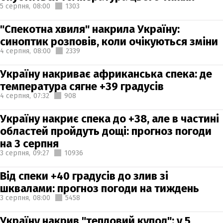
5 серпня,
08:00
1303
"Спекотна хвиля" накрила Україну:
синоптик розповів, коли очікуються зміни
4 серпня,
08:00
2339
Україну накриває африканська спека: де
температура сягне +39 градусів
4 серпня,
07:32
908
Україну накриє спека до +38, але в частині
областей пройдуть дощі: прогноз погоди
на 3 серпня
3 серпня,
09:27
10936
Від спеки +40 градусів до злив зі
шквалами: прогноз погоди на тиждень
3 серпня,
08:00
5458
Україну накрив "тепловий купол": у 5