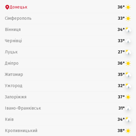
Донецьк
36°
Сімферополь
33°
Вінниця
34°
Чернівці
33°
Луцьк
27°
Дніпро
36°
Житомир
35°
Ужгород
32°
Запоріжжя
37°
Івано-Франківськ
31°
Київ
34°
Кропивницький
38°