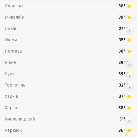
Луганськ
38°
Миколаїв
39°
Львів
27°
Одеса
35°
Полтава
36°
Рівне
29°
Суми
39°
Тернопіль
32°
Харків
37°
Херсон
38°
Хмельницький
31°
Черкаси
36°