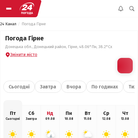
24 Канал
Погода Гірне
Погода Гірне
Донецька обл., Донецький район, Гірне, 48.06°Пн, 38.2°Сх
Змінити місто
Сьогодні
Завтра
Вчора
По годинах
Тиж
Пт
Сб
Нд
Пн
Вт
Ср
Чт
Сьогодні
Завтра
09.08
10.08
11.08
12.08
13.08