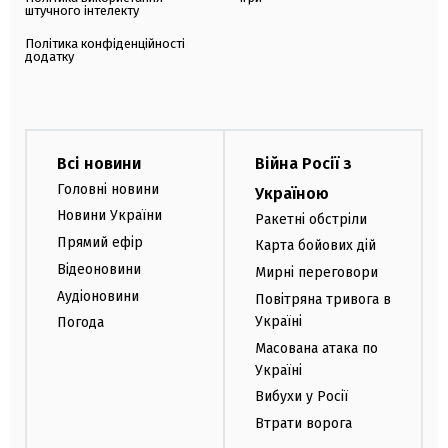
штучного інтелекту
Політика конфіденційності
додатку
Всі новини
Війна Росії з
Головні новини
Україною
Новини України
Ракетні обстріли
Прямий ефір
Карта бойових дій
Відеоновини
Мирні переговори
Аудіоновини
Повітряна тривога в
Україні
Погода
Масована атака по
Україні
Вибухи у Росії
Втрати ворога