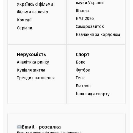
науки України
Українські фільми
Школа
Фільми на вечір
НМТ 2026
Комедії
Саморозвиток
Серіали
Навчання за кордоном
Нерухомість
Спорт
Аналітика ринку
Бокс
Купівля житла
Футбол
Тренди і натхнення
Теніс
Біатлон
Інші види спорту
Email - розсилка
Будьте в курсі всіх новин і оновлень!