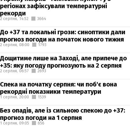
регіонах зафіксували температурні
рекорди
2 серпня,
14:52
3664
До +37 та локальні грози: синоптики дали
прогноз погоди на початок нового тижня
2 серпня,
08:00
1793
Дощитиме лише на Заході, але припече до
+35: яку погоду прогнозують на 2 серпня
2 серпня,
06:57
2693
Спека на початку серпня: чи поб'є вона
рекордні показники температури
1 серпня,
20:00
1539
Без опадів, але із сильною спекою до +37:
прогноз погоди на 1 серпня
1 серпня,
09:05
656