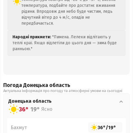
температура, подбайте про достатнє вживання
рідини. Впродовж дня небо буде чистим, ледь
відчутний вітер до 4 м/с, опадів не
передбачається.
Народні прикмети:
"Пимена. Лелеки відлітають у
теплі краї. Якщо відлетіли до цього дня — зима буде
ранньою."
Погода Донецька
область
Актуальна інформація про погоду та атмосферні умови на сьогодні
Донецька
область
36°
19°
Ясно
Бахмут
36°
/
19°