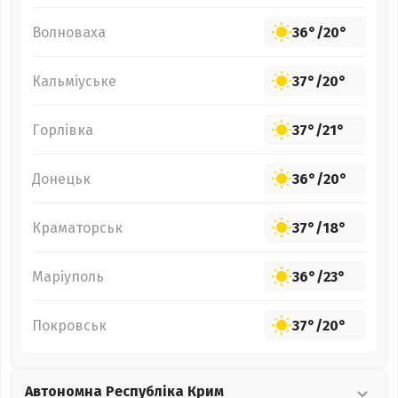
Волноваха
36°
/
20°
Кальміуське
37°
/
20°
Горлівка
37°
/
21°
Донецьк
36°
/
20°
Краматорськ
37°
/
18°
Маріуполь
36°
/
23°
Покровськ
37°
/
20°
Автономна Республіка Крим