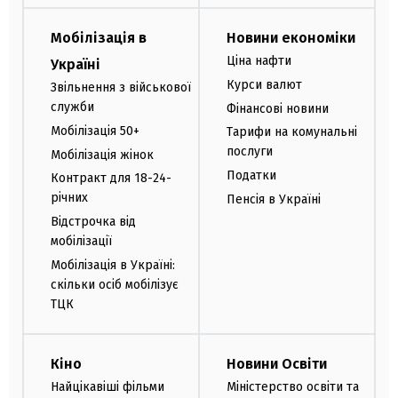
Мобілізація в
Новини економіки
Ціна нафти
Україні
Курси валют
Звільнення з військової
служби
Фінансові новини
Мобілізація 50+
Тарифи на комунальні
послуги
Мобілізація жінок
Податки
Контракт для 18-24-
річних
Пенсія в Україні
Відстрочка від
мобілізації
Мобілізація в Україні:
скільки осіб мобілізує
ТЦК
Кіно
Новини Освіти
Найцікавіші фільми
Міністерство освіти та