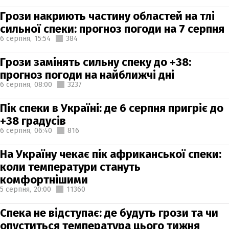
Грози накриють частину областей на тлі
сильної спеки: прогноз погоди на 7 серпня
6 серпня,
15:54
384
Грози замінять сильну спеку до +38:
прогноз погоди на найближчі дні
6 серпня,
08:00
3237
Пік спеки в Україні: де 6 серпня пригріє до
+38 градусів
6 серпня,
06:40
816
На Україну чекає пік африканської спеки:
коли температури стануть
комфортнішими
5 серпня,
20:00
11360
Спека не відступає: де будуть грози та чи
опуститься температура цього тижня