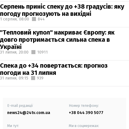
Серпень приніс спеку до +38 градусів: яку
погоду прогнозують на вихідні
1 серпня,
08:00
844
"Тепловий купол" накриває Європу: як
довго протримається сильна спека в
Україні
31 липня,
20:00
10911
Спека до +34 повертається: прогноз
погоди на 31 липня
31 липня,
09:15
939
E-mail редакції
Номер телефону:
news24@24tv.com.ua
+38 044 390 5077
Ми тут:
Ми в соцмережах: