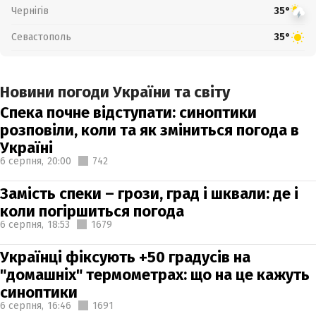
Чернігів
35°
Севастополь
35°
Новини погоди України та світу
Спека почне відступати: синоптики
розповіли, коли та як зміниться погода в
Україні
6 серпня,
20:00
742
Замість спеки – грози, град і шквали: де і
коли погіршиться погода
6 серпня,
18:53
1679
Українці фіксують +50 градусів на
"домашніх" термометрах: що на це кажуть
синоптики
6 серпня,
16:46
1691