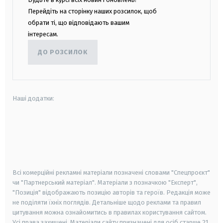
Перейдіть на сторінку наших розсилок, щоб
обрати ті, що відповідають вашим
інтересам.
ДО РОЗСИЛОК
Наші додатки:
android
apple
smart tv
samsung smart tv
Всі комерційні рекламні матеріали позначені словами "Спецпроєкт"
чи "Партнерський матеріал". Матеріали з позначкою "Експерт",
"Позиція" відображають позицію авторів та героїв. Редакція може
не поділяти їхніх поглядів. Детальніше щодо реклами та правил
цитування можна ознайомитись в правилах користування сайтом.
Усі права захищені.
Матеріали сайту призначені для осіб старше
21