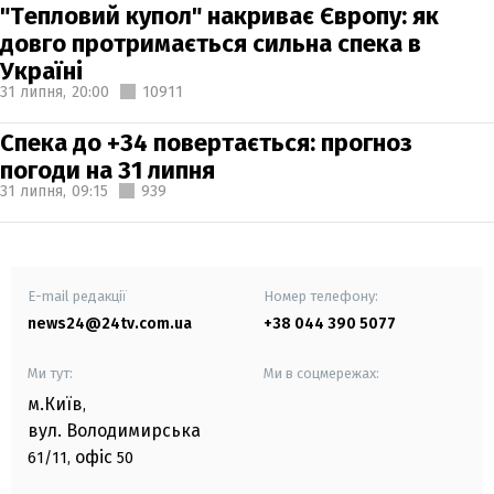
"Тепловий купол" накриває Європу: як
довго протримається сильна спека в
Україні
31 липня,
20:00
10911
Спека до +34 повертається: прогноз
погоди на 31 липня
31 липня,
09:15
939
E-mail редакції
Номер телефону:
news24@24tv.com.ua
+38 044 390 5077
Ми тут:
Ми в соцмережах:
м.Київ
,
вул. Володимирська
офіс
61/11,
50