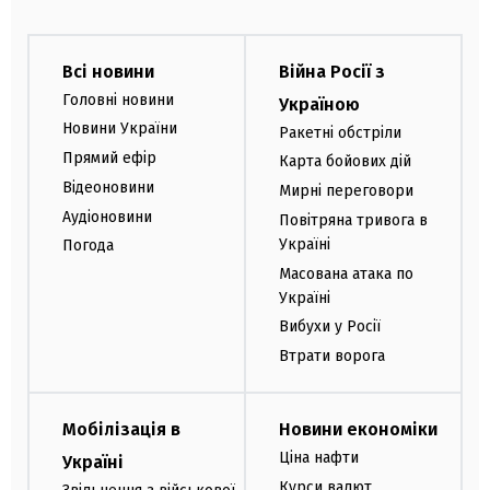
Всі новини
Війна Росії з
Головні новини
Україною
Новини України
Ракетні обстріли
Прямий ефір
Карта бойових дій
Відеоновини
Мирні переговори
Аудіоновини
Повітряна тривога в
Україні
Погода
Масована атака по
Україні
Вибухи у Росії
Втрати ворога
Мобілізація в
Новини економіки
Ціна нафти
Україні
Курси валют