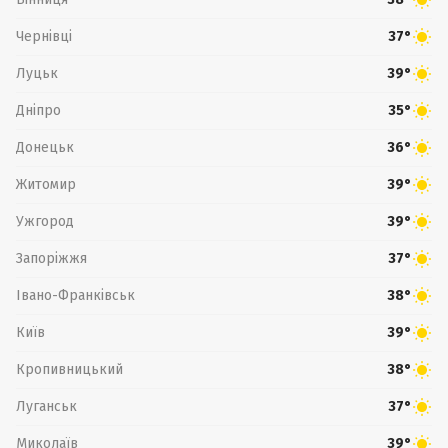
Чернівці
37°
Луцьк
39°
Дніпро
35°
Донецьк
36°
Житомир
39°
Ужгород
39°
Запоріжжя
37°
Івано-Франківськ
38°
Київ
39°
Кропивницький
38°
Луганськ
37°
Миколаїв
39°