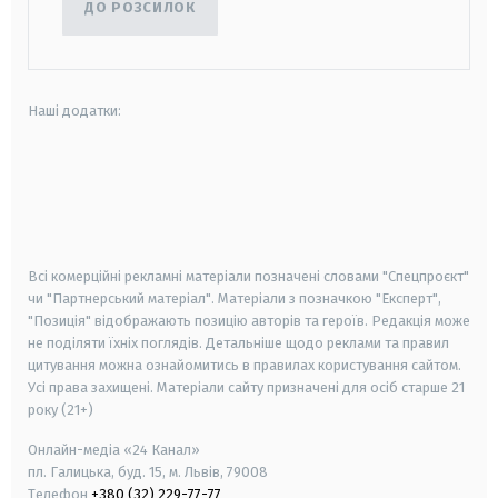
ДО РОЗСИЛОК
Наші додатки:
android
apple
smart tv
samsung smart tv
Всі комерційні рекламні матеріали позначені словами "Спецпроєкт"
чи "Партнерський матеріал". Матеріали з позначкою "Експерт",
"Позиція" відображають позицію авторів та героїв. Редакція може
не поділяти їхніх поглядів. Детальніше щодо реклами та правил
цитування можна ознайомитись в правилах користування сайтом.
Усі права захищені.
Матеріали сайту призначені для осіб старше
21
року (21+)
Онлайн-медіа «24 Канал»
пл. Галицька, буд. 15, м. Львів, 79008
Телефон
+380 (32) 229-77-77