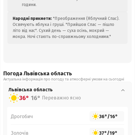
години.
Народні прикмети:
"Преображення (Яблучний Спас).
Освячують яблука і груші. "Прийшов Спас — пішло
літо від нас". Сухий день — суха осінь, мокрий —
мокра. Ночі стають по-справжньому холодними."
Погода Львівська
область
Актуальна інформація про погоду та атмосферні умови на сьогодні
Львівська
область
36°
16°
Переважно ясно
Дрогобич
36°
/
16°
Золочів
37°
/
19°