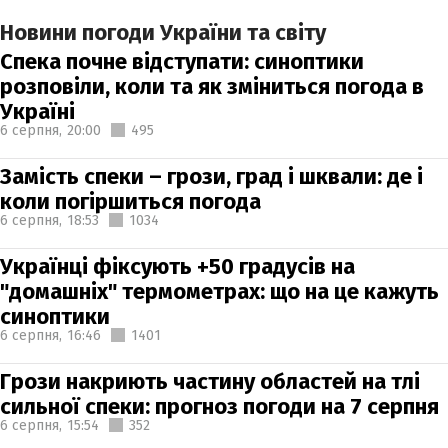
Новини погоди України та світу
Спека почне відступати: синоптики
розповіли, коли та як зміниться погода в
Україні
6 серпня,
20:00
495
Замість спеки – грози, град і шквали: де і
коли погіршиться погода
6 серпня,
18:53
1034
Українці фіксують +50 градусів на
"домашніх" термометрах: що на це кажуть
синоптики
6 серпня,
16:46
1401
Грози накриють частину областей на тлі
сильної спеки: прогноз погоди на 7 серпня
6 серпня,
15:54
352