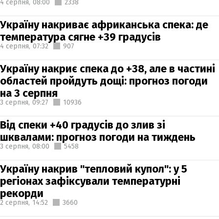
4 серпня,
08:00
2338
Україну накриває африканська спека: де
температура сягне +39 градусів
4 серпня,
07:32
907
Україну накриє спека до +38, але в частині
областей пройдуть дощі: прогноз погоди
на 3 серпня
3 серпня,
09:27
10936
Від спеки +40 градусів до злив зі
шквалами: прогноз погоди на тиждень
3 серпня,
08:00
5458
Україну накрив "тепловий купол": у 5
регіонах зафіксували температурні
рекорди
2 серпня,
14:52
3660