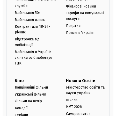
Звільнення з військової
служби
Фінансові новини
Мобілізація 50+
Тарифи на комунальні
послуги
Мобілізація жінок
Податки
Контракт для 18-24-
річних
Пенсія в Україні
Відстрочка від
мобілізації
Мобілізація в Україні:
скільки осіб мобілізує
ТЦК
Кіно
Новини Освіти
Найцікавіші фільми
Міністерство освіти та
науки України
Українські фільми
Школа
Фільми на вечір
НМТ 2026
Комедії
Саморозвиток
Серіали