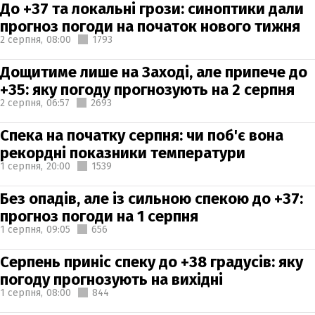
До +37 та локальні грози: синоптики дали
прогноз погоди на початок нового тижня
2 серпня,
08:00
1793
Дощитиме лише на Заході, але припече до
+35: яку погоду прогнозують на 2 серпня
2 серпня,
06:57
2693
Спека на початку серпня: чи поб'є вона
рекордні показники температури
1 серпня,
20:00
1539
Без опадів, але із сильною спекою до +37:
прогноз погоди на 1 серпня
1 серпня,
09:05
656
Серпень приніс спеку до +38 градусів: яку
погоду прогнозують на вихідні
1 серпня,
08:00
844