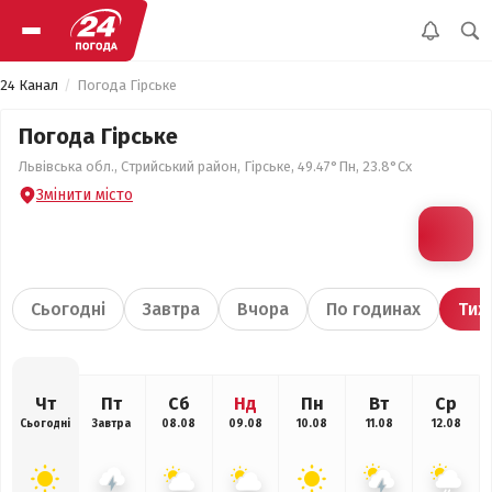
24 Канал
Погода Гірське
Погода Гірське
Львівська обл., Стрийський район, Гірське, 49.47°Пн, 23.8°Сх
Змінити місто
Сьогодні
Завтра
Вчора
По годинах
Тиж
Чт
Пт
Сб
Нд
Пн
Вт
Ср
Сьогодні
Завтра
08.08
09.08
10.08
11.08
12.08