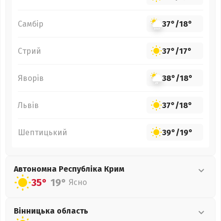
Самбір
37°
/
18°
Стрий
37°
/
17°
Яворів
38°
/
18°
Львів
37°
/
18°
Шептицький
39°
/
19°
Автономна Республіка Крим
35°
19°
Ясно
Вінницька
область