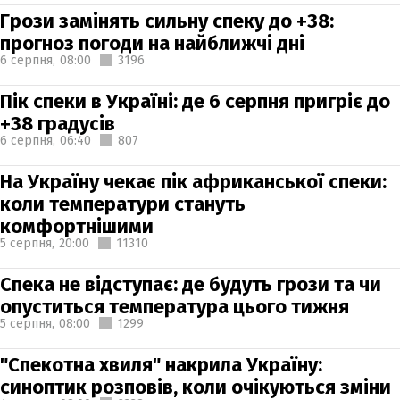
Грози замінять сильну спеку до +38:
прогноз погоди на найближчі дні
6 серпня,
08:00
3196
Пік спеки в Україні: де 6 серпня пригріє до
+38 градусів
6 серпня,
06:40
807
На Україну чекає пік африканської спеки:
коли температури стануть
комфортнішими
5 серпня,
20:00
11310
Спека не відступає: де будуть грози та чи
опуститься температура цього тижня
5 серпня,
08:00
1299
"Спекотна хвиля" накрила Україну:
синоптик розповів, коли очікуються зміни