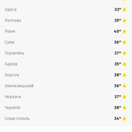
Одеса
33°
Полтава
35°
Рівне
40°
Суми
36°
Тернопіль
37°
Харків
35°
Херсон
38°
Хмельницький
36°
Черкаси
37°
Чернігів
38°
Севастополь
34°