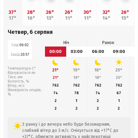
37°
28°
26°
26°
30°
32°
26°
17°
16°
13°
11°
11°
14°
15°
Четвер, 6 серпня
Ніч
Ранок
Схід:
06:02
00:00
03:00
06:00
09:00
1
Захід:
20:57
Температура С°
21°
19°
18°
25°
Відчувається як
Тиск, мм
21°
19°
18°
25°
Вологість, %
762
762
762
762
Вітер, м/с
Ймовірність опадів,
74
78
74
67
%
2
1
2
1
2
2
2
2
З ранку і до вечора небо буде безхмарним,
слабкий вітер до 3 м/с. Очікується від +17°C до
+37°C, обмежте активність у найспекотніші