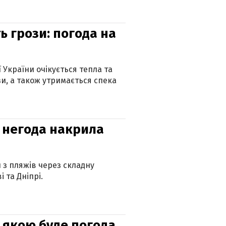
ь грози: погода на
ї України очікується тепла та
зи, а також утримається спека
: негода накрила
и з пляжів через складну
 та Дніпрі.
и: якою буде погода