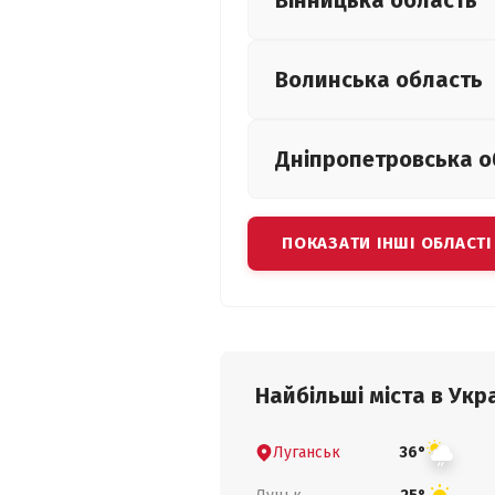
Вінницька
область
Волинська
область
Дніпропетровська
о
ПОКАЗАТИ ІНШІ ОБЛАСТІ
Найбільші міста в Укра
Луганськ
36°