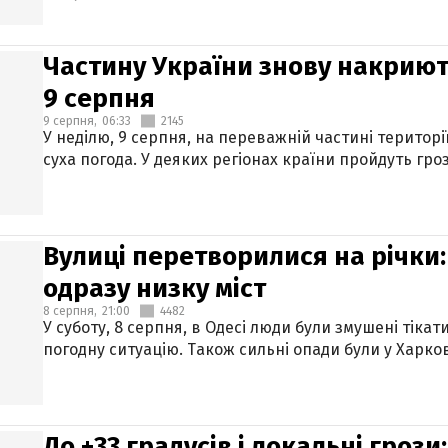
Частину України знову накриют
9 серпня
9 серпня,
06:33
2145
У неділю, 9 серпня, на переважній частині територі
суха погода. У деяких регіонах країни пройдуть гро
Вулиці перетворилися на річки
одразу низку міст
8 серпня,
21:00
4482
У суботу, 8 серпня, в Одесі люди були змушені тікат
погодну ситуацію. Також сильні опади були у Харкові
До +33 градусів і локальні гроз