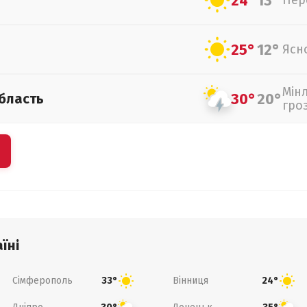
24°
13°
Пер
25°
12°
Ясн
Мін
30°
20°
бласть
гро
їні
Сімферополь
Вінниця
33°
24°