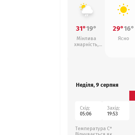
31°
19°
29°
16°
Мінлива
Ясно
хмарність,
слабкий дощ
Неділя, 9 серпня
Схід:
Захід:
05:06
19:53
Температура С°
Відчувається як