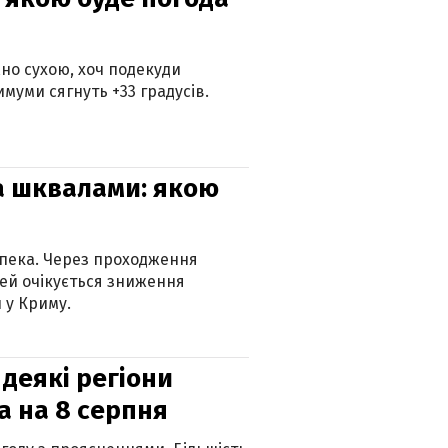
но сухою, хоч подекуди
муми сягнуть +33 градусів.
та шквалами: якою
спека. Через проходження
ей очікується зниження
 у Криму.
 деякі регіони
а на 8 серпня