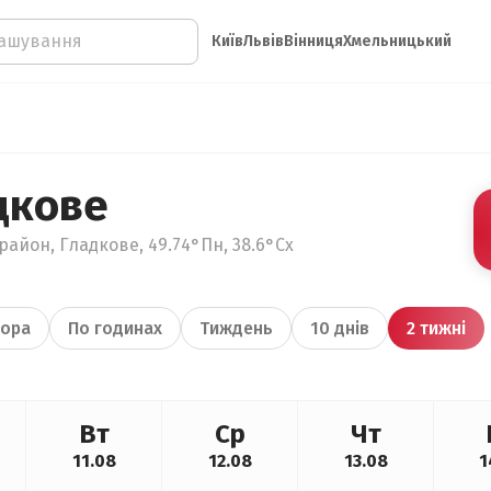
Київ
Львів
Вінниця
Хмельницький
дкове
район, Гладкове, 49.74°Пн, 38.6°Сх
ора
По годинах
Тиждень
10 днів
2 тижні
Вт
Ср
Чт
11.08
12.08
13.08
1