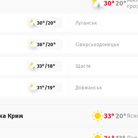
Мін
30°
20°
гро
30°
/
20°
Луганськ
36°
/
20°
Сіверськодонецьк
33°
/
18°
Щастя
31°
/
19°
Довжанськ
33°
20°
ка Крим
Ясн