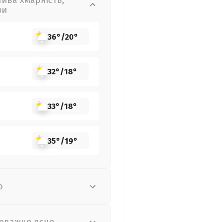
лива хмарність,
зи
36°
/
20°
32°
/
18°
33°
/
18°
35°
/
19°
о