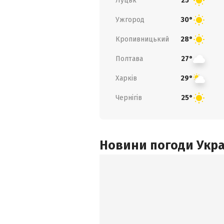
Луцьк
25°
Ужгород
30°
Кропивницький
28°
Полтава
27°
Харків
29°
Чернігів
25°
Новини погоди Украї