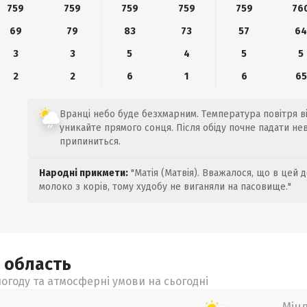
759
759
759
759
759
76
69
79
83
73
57
6
3
3
5
4
5
5
2
2
6
1
6
65
Вранці небо буде безхмарним. Температура повітря від
уникайте прямого сонця. Після обіду почне падати н
припиниться.
Народні прикмети:
"Матія (Матвія). Вважалося, що в цей 
молоко з корів, тому худобу не виганяли на пасовище."
а
область
огоду та атмосферні умови на сьогодні