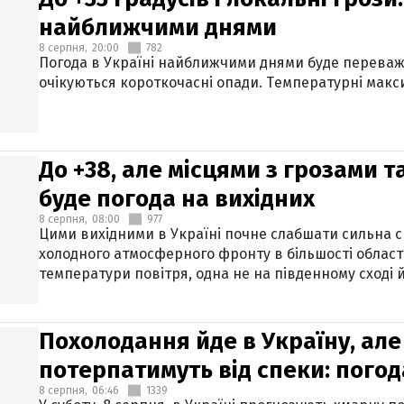
найближчими днями
8 серпня,
20:00
782
Погода в Україні найближчими днями буде переваж
очікуються короткочасні опади. Температурні макси
До +38, але місцями з грозами 
буде погода на вихідних
8 серпня,
08:00
977
Цими вихідними в Україні почне слабшати сильна 
холодного атмосферного фронту в більшості област
температури повітря, одна не на південному сході й
Похолодання йде в Україну, але
потерпатимуть від спеки: погод
8 серпня,
06:46
1339