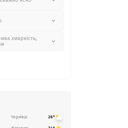
еважно ясно
о
лива хмарність,
зи
Чернівці
26°