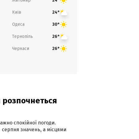
Житомир
24°
Київ
24°
Одеса
30°
Тернопіль
26°
Черкаси
26°
ди розпочнеться
ажно спокійної погоди.
 серпня значень, а місцями