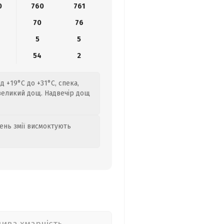
0
760
761
4
70
76
5
5
54
2
 +19°C до +31°C, спека,
евеликий дощ. Надвечір дощ
день змії висмоктують