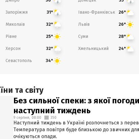
Дніпро
Донецьк
30°
35°
Запоріжжя
Івано-Франківськ
31°
26°
Миколаїв
Львів
32°
26°
Рівне
Суми
25°
28°
Херсон
Хмельницький
32°
24°
Севастополь
34°
ни та світу
Без сильної спеки: з якої пого
наступний тиждень
9 серпня,
08:00
350
Наступний тиждень в Україні розпочнеться з перев
Температура повітря буде близькою до звичних для
очікуються опади.