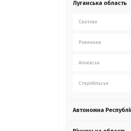
Луганська
область
Сватове
Ровеньки
Алчевськ
Старобільськ
Автономна Республі