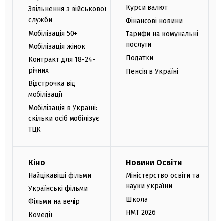
Курси валют
Звільнення з військової
служби
Фінансові новини
Мобілізація 50+
Тарифи на комунальні
послуги
Мобілізація жінок
Податки
Контракт для 18-24-
річних
Пенсія в Україні
Відстрочка від
мобілізації
Мобілізація в Україні:
скільки осіб мобілізує
ТЦК
Кіно
Новини Освіти
Найцікавіші фільми
Міністерство освіти та
науки України
Українські фільми
Школа
Фільми на вечір
НМТ 2026
Комедії