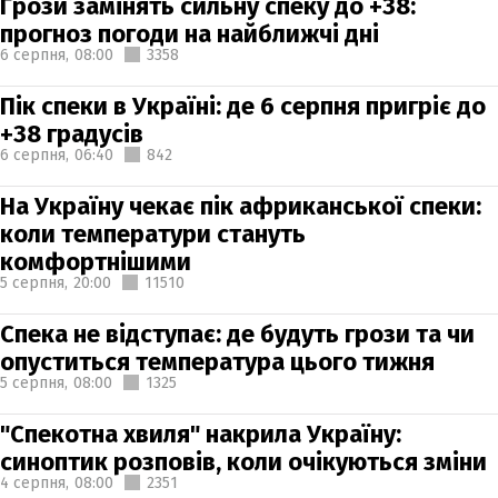
Грози замінять сильну спеку до +38:
прогноз погоди на найближчі дні
6 серпня,
08:00
3358
Пік спеки в Україні: де 6 серпня пригріє до
+38 градусів
6 серпня,
06:40
842
На Україну чекає пік африканської спеки:
коли температури стануть
комфортнішими
5 серпня,
20:00
11510
Спека не відступає: де будуть грози та чи
опуститься температура цього тижня
5 серпня,
08:00
1325
"Спекотна хвиля" накрила Україну:
синоптик розповів, коли очікуються зміни
4 серпня,
08:00
2351