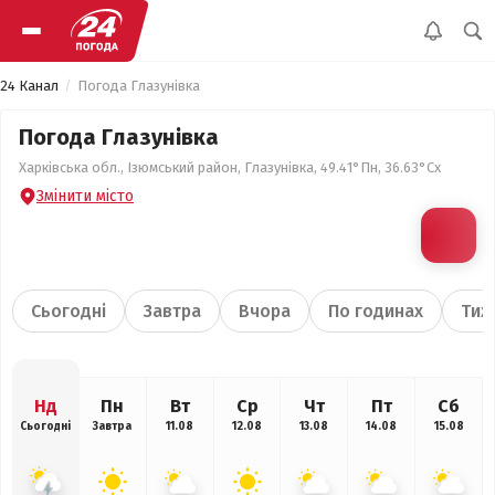
24 Канал
Погода Глазунівка
Погода Глазунівка
Харківська обл., Ізюмський район, Глазунівка, 49.41°Пн, 36.63°Сх
Змінити місто
Сьогодні
Завтра
Вчора
По годинах
Тиж
Нд
Пн
Вт
Ср
Чт
Пт
Сб
Сьогодні
Завтра
11.08
12.08
13.08
14.08
15.08