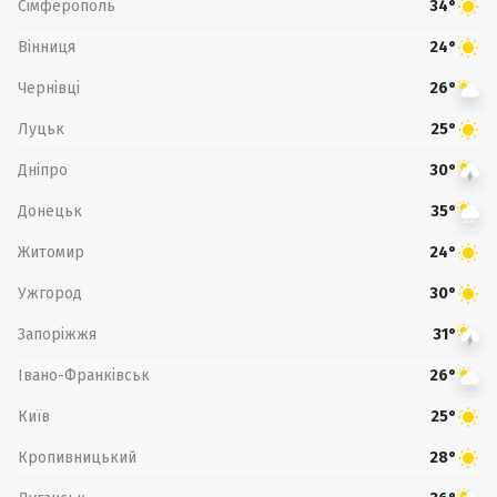
Сімферополь
34°
Вінниця
24°
Чернівці
26°
Луцьк
25°
Дніпро
30°
Донецьк
35°
Житомир
24°
Ужгород
30°
Запоріжжя
31°
Івано-Франківськ
26°
Київ
25°
Кропивницький
28°