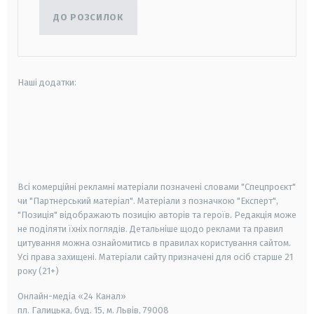
ДО РОЗСИЛОК
Наші додатки:
android
apple
smart tv
samsung smart tv
Всі комерційні рекламні матеріали позначені словами "Спецпроєкт"
чи "Партнерський матеріал". Матеріали з позначкою "Експерт",
"Позиція" відображають позицію авторів та героїв. Редакція може
не поділяти їхніх поглядів. Детальніше щодо реклами та правил
цитування можна ознайомитись в правилах користування сайтом.
Усі права захищені.
Матеріали сайту призначені для осіб старше
21
року (21+)
Онлайн-медіа «24 Канал»
пл. Галицька, буд. 15, м. Львів, 79008