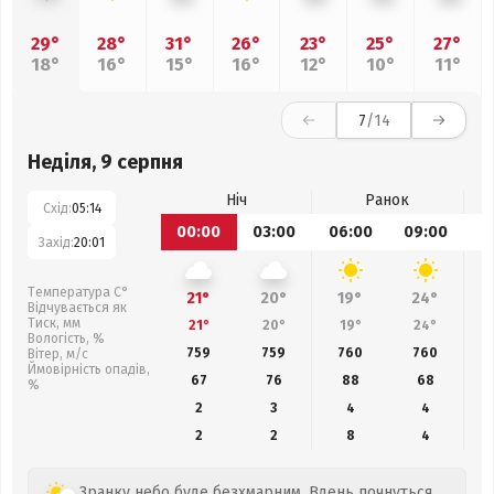
29°
28°
31°
26°
23°
25°
27°
18°
16°
15°
16°
12°
10°
11°
7
/14
Неділя, 9 серпня
Ніч
Ранок
Схід:
05:14
00:00
03:00
06:00
09:00
1
Захід:
20:01
Температура С°
21°
20°
19°
24°
Відчувається як
Тиск, мм
21°
20°
19°
24°
Вологість, %
759
759
760
760
Вітер, м/с
Ймовірність опадів,
67
76
88
68
%
2
3
4
4
2
2
8
4
Зранку небо буде безхмарним. Вдень почнуться