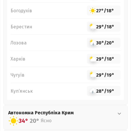
Богодухів
27°
/
18°
Берестин
29°
/
18°
Лозова
30°
/
20°
Харків
29°
/
18°
Чугуїв
29°
/
19°
Куп’янськ
28°
/
19°
Автономна Республіка Крим
34°
20°
Ясно