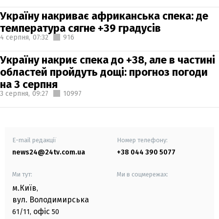
Україну накриває африканська спека: де
температура сягне +39 градусів
4 серпня,
07:32
916
Україну накриє спека до +38, але в частині
областей пройдуть дощі: прогноз погоди
на 3 серпня
3 серпня,
09:27
10997
E-mail редакції
Номер телефону:
news24@24tv.com.ua
+38 044 390 5077
Ми тут:
Ми в соцмережах:
м.Київ
,
вул. Володимирська
офіс
61/11,
50