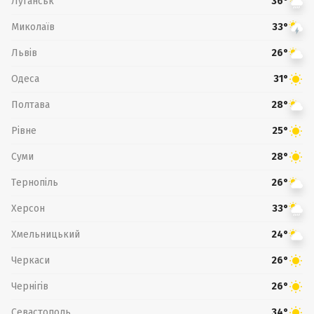
Луганськ
36°
Миколаїв
33°
Львів
26°
Одеса
31°
Полтава
28°
Рівне
25°
Суми
28°
Тернопіль
26°
Херсон
33°
Хмельницький
24°
Черкаси
26°
Чернігів
26°
Севастополь
34°