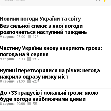
Новини погоди України та світу
Без сильної спеки: з якої погоди
розпочнеться наступний тиждень
9 серпня,
08:00
192
Частину України знову накриють грози:
погода на 9 серпня
9 серпня,
06:33
1912
Вулиці перетворилися на річки: негода
накрила одразу низку міст
8 серпня,
21:00
4234
До +33 градусів і локальні грози: якою
буде погода найближчими днями
8 серпня,
20:00
753