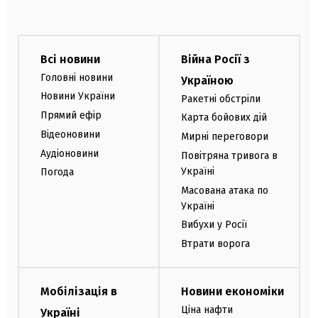
Всі новини
Війна Росії з
Головні новини
Україною
Новини України
Ракетні обстріли
Прямий ефір
Карта бойових дій
Відеоновини
Мирні переговори
Аудіоновини
Повітряна тривога в
Україні
Погода
Масована атака по
Україні
Вибухи у Росії
Втрати ворога
Мобілізація в
Новини економіки
Ціна нафти
Україні