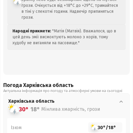
грози. Очікується від +18°C до +29°C, тримайтеся
в тіні у спекотні години. Надвечір припиняться
грози.
Народні прикмети:
"Матія (Матвія). Вважалося, що в
цей день змії висмоктують молоко з корів, тому
худобу не виганяли на пасовище."
Погода Харківська
область
Актуальна інформація про погоду та атмосферні умови на сьогодні
Харківська
область
30°
18°
Мінлива хмарність, грози
Ізюм
30°
/
18°