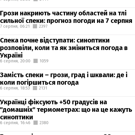
Грози накриють частину областей на тлі
сильної спеки: прогноз погоди на 7 серпня
7 серпня,
06:21
2397
Спека почне відступати: синоптики
розповіли, коли та як зміниться погода в
Україні
6 серпня,
20:00
1059
Замість спеки – грози, град і шквали: де і
коли погіршиться погода
6 серпня,
18:53
2131
Українці фіксують +50 градусів на
"домашніх" термометрах: що на це кажуть
синоптики
6 серпня,
16:46
2380