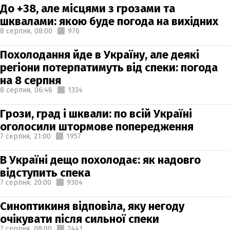
До +38, але місцями з грозами та
шквалами: якою буде погода на вихідних
8 серпня,
08:00
976
Похолодання йде в Україну, але деякі
регіони потерпатимуть від спеки: погода
на 8 серпня
8 серпня,
06:46
1334
Грози, град і шквали: по всій Україні
оголосили штормове попередження
7 серпня,
21:00
1957
В Україні дещо похолодає: як надовго
відступить спека
7 серпня,
20:00
9304
Синоптикиня відповіла, яку негоду
очікувати після сильної спеки
7 серпня,
08:00
2441