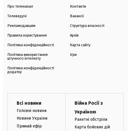
Про телеканал
Контакти
Телеведучі
Вакансії
Рекламодавцям
Структура власності
Правила користування
Архів
Політика конфіденційності
Карта сайту
Політика використання
Ігри
штучного інтелекту
Політика конфіденційності
додатку
Всі новини
Війна Росії з
Головні новини
Україною
Новини України
Ракетні обстріли
Прямий ефір
Карта бойових дій