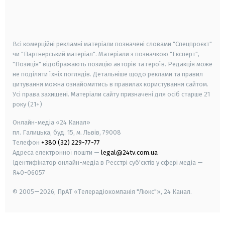
android
apple
smart tv
samsung smart tv
Всі комерційні рекламні матеріали позначені словами "Спецпроєкт"
чи "Партнерський матеріал". Матеріали з позначкою "Експерт",
"Позиція" відображають позицію авторів та героїв. Редакція може
не поділяти їхніх поглядів. Детальніше щодо реклами та правил
цитування можна ознайомитись в правилах користування сайтом.
Усі права захищені.
Матеріали сайту призначені для осіб старше
21
року (21+)
Онлайн-медіа «24 Канал»
пл. Галицька, буд. 15, м. Львів, 79008
Телефон
+380 (32) 229-77-77
Адреса електронної пошти —
legal@24tv.com.ua
Ідентифікатор онлайн-медіа в Реєстрі суб'єктів у сфері медіа —
R40-06057
© 2005—2026,
ПрАТ «Телерадіокомпанія "Люкс"», 24 Канал.