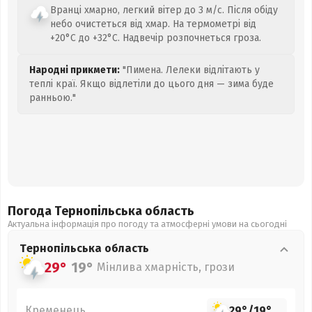
Вранці хмарно, легкий вітер до 3 м/с. Після обіду
небо очистеться від хмар. На термометрі від
+20°C до +32°C. Надвечір розпочнеться гроза.
Народні прикмети:
"Пимена. Лелеки відлітають у
теплі краї. Якщо відлетіли до цього дня — зима буде
ранньою."
Погода Тернопільська
область
Актуальна інформація про погоду та атмосферні умови на сьогодні
Тернопільська
область
29°
19°
Мінлива хмарність, грози
Кременець
29°
/
19°