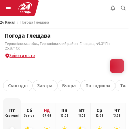
24 Канал
Погода Глещава
Погода Глещава
Тернопільська обл., Тернопільський район, Глещава, 49.3°Пн,
25.87°Сх
Змінити місто
Сьогодні
Завтра
Вчора
По годинах
Тиж
Пт
Сб
Нд
Пн
Вт
Ср
Чт
Сьогодні
Завтра
09.08
10.08
11.08
12.08
13.08