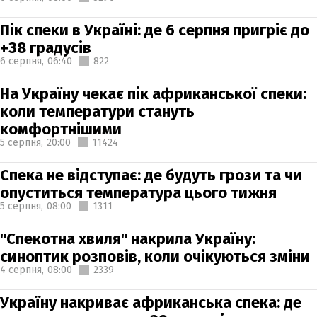
Пік спеки в Україні: де 6 серпня пригріє до
+38 градусів
6 серпня,
06:40
822
На Україну чекає пік африканської спеки:
коли температури стануть
комфортнішими
5 серпня,
20:00
11424
Спека не відступає: де будуть грози та чи
опуститься температура цього тижня
5 серпня,
08:00
1311
"Спекотна хвиля" накрила Україну:
синоптик розповів, коли очікуються зміни
4 серпня,
08:00
2339
Україну накриває африканська спека: де