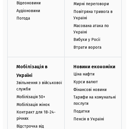
Відеоновини
Мирні переговори
Аудіоновини
Повітряна тривога в
Україні
Погода
Масована атака по
Україні
Вибухи у Росії
Втрати ворога
Мобілізація в
Новини економіки
Ціна нафти
Україні
Курси валют
Звільнення з військової
служби
Фінансові новини
Мобілізація 50+
Тарифи на комунальні
послуги
Мобілізація жінок
Податки
Контракт для 18-24-
річних
Пенсія в Україні
Відстрочка від