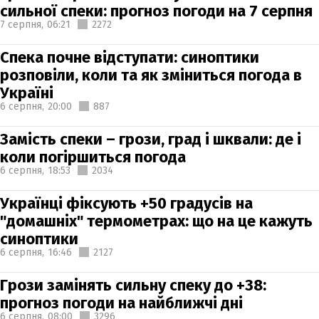
сильної спеки: прогноз погоди на 7 серпня
7 серпня,
06:21
2272
Спека почне відступати: синоптики
розповіли, коли та як зміниться погода в
Україні
6 серпня,
20:00
887
Замість спеки – грози, град і шквали: де і
коли погіршиться погода
6 серпня,
18:53
2034
Українці фіксують +50 градусів на
"домашніх" термометрах: що на це кажуть
синоптики
6 серпня,
16:46
2127
Грози замінять сильну спеку до +38:
прогноз погоди на найближчі дні
6 серпня,
08:00
3296