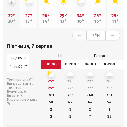
32°
27°
26°
29°
34°
25°
25°
20°
17°
14°
13°
16°
15°
11°
7
/14
П'ятниця, 7 серпня
Ніч
Ранок
Схід:
05:55
00:00
03:00
06:00
09:00
1
Захід:
20:47
Температура С°
25°
22°
22°
26°
Відчувається як
Тиск, мм
25°
22°
22°
26°
Вологість, %
761
761
760
761
Вітер, м/с
Ймовірність опадів,
58
64
64
54
%
2
3
2
1
2
2
7
25