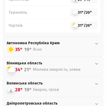
Тернопіль
31°
/
20°
Чортків
31°
/
20°
Автономна Республіка Крим
35°
19°
Ясно
Вінницька
область
34°
21°
Мінлива хмарність, зливи
Волинська
область
28°
19°
Хмарно, грози
Дніпропетровська
область