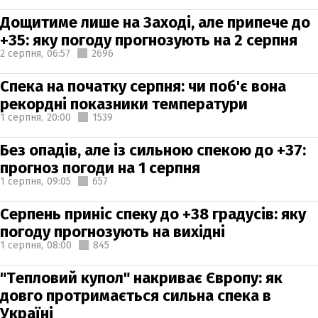
Дощитиме лише на Заході, але припече до
+35: яку погоду прогнозують на 2 серпня
2 серпня,
06:57
2696
Спека на початку серпня: чи поб'є вона
рекордні показники температури
1 серпня,
20:00
1539
Без опадів, але із сильною спекою до +37:
прогноз погоди на 1 серпня
1 серпня,
09:05
657
Серпень приніс спеку до +38 градусів: яку
погоду прогнозують на вихідні
1 серпня,
08:00
845
"Тепловий купол" накриває Європу: як
довго протримається сильна спека в
Україні