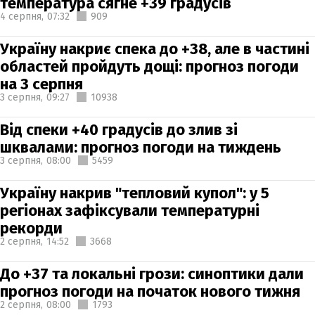
температура сягне +39 градусів
4 серпня,
07:32
909
Україну накриє спека до +38, але в частині
областей пройдуть дощі: прогноз погоди
на 3 серпня
3 серпня,
09:27
10938
Від спеки +40 градусів до злив зі
шквалами: прогноз погоди на тиждень
3 серпня,
08:00
5459
Україну накрив "тепловий купол": у 5
регіонах зафіксували температурні
рекорди
2 серпня,
14:52
3668
До +37 та локальні грози: синоптики дали
прогноз погоди на початок нового тижня
2 серпня,
08:00
1793