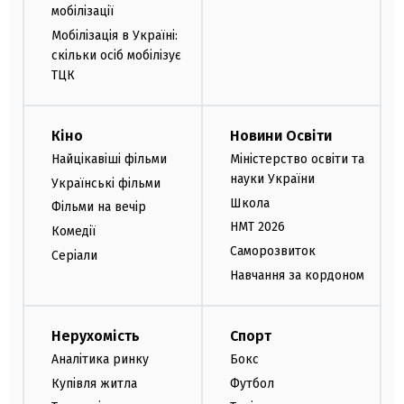
мобілізації
Мобілізація в Україні:
скільки осіб мобілізує
ТЦК
Кіно
Новини Освіти
Найцікавіші фільми
Міністерство освіти та
науки України
Українські фільми
Школа
Фільми на вечір
НМТ 2026
Комедії
Саморозвиток
Серіали
Навчання за кордоном
Нерухомість
Спорт
Аналітика ринку
Бокс
Купівля житла
Футбол