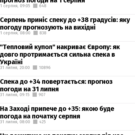
прогноз погоди на 1 серпня
1 серпня,
09:05
648
Серпень приніс спеку до +38 градусів: яку
погоду прогнозують на вихідні
1 серпня,
08:00
838
"Тепловий купол" накриває Європу: як
довго протримається сильна спека в
Україні
31 липня,
20:00
10896
Спека до +34 повертається: прогноз
погоди на 31 липня
31 липня,
09:15
907
На Заході припече до +35: якою буде
погода на початку серпня
31 липня,
08:00
425