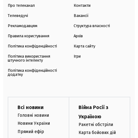
Про телеканал
Контакти
Телеведучі
Вакансії
Рекламодавцям
Структура власності
Правила користування
Архів
Політика конфіденційності
Карта сайту
Політика використання
Ігри
штучного інтелекту
Політика конфіденційності
додатку
Всі новини
Війна Росії з
Головні новини
Україною
Новини України
Ракетні обстріли
Прямий ефір
Карта бойових дій