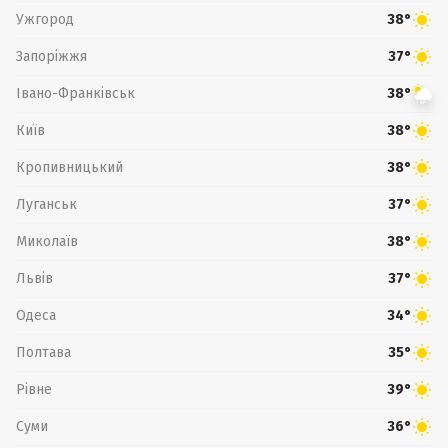
Ужгород
38°
Запоріжжя
37°
Івано-Франківськ
38°
Київ
38°
Кропивницький
38°
Луганськ
37°
Миколаїв
38°
Львів
37°
Одеса
34°
Полтава
35°
Рівне
39°
Суми
36°