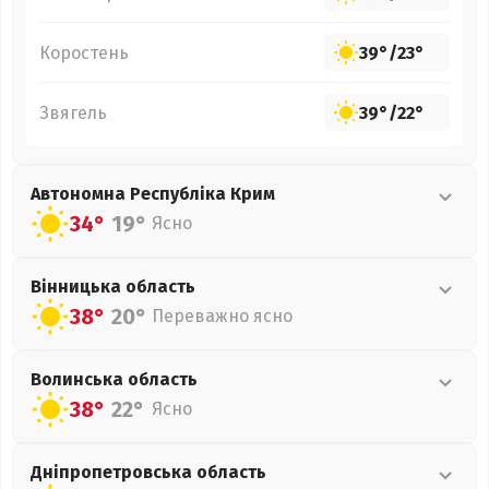
Коростень
39°
/
23°
Звягель
39°
/
22°
Автономна Республіка Крим
34°
19°
Ясно
Вінницька
область
38°
20°
Переважно ясно
Волинська
область
38°
22°
Ясно
Дніпропетровська
область