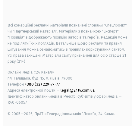
smart tv
samsung smart tv
Всі комерційні рекламні матеріали позначені словами "Спецпроєкт"
чи "Партнерський матеріал". Матеріали з позначкою "Експерт",
"Позиція" відображають позицію авторів та героїв. Редакція може
не поділяти їхніх поглядів. Детальніше щодо реклами та правил
цитування можна ознайомитись в правилах користування сайтом.
Усі права захищені.
Матеріали сайту призначені для осіб старше
21
року (21+)
Онлайн-медіа «24 Канал»
пл. Галицька, буд. 15, м. Львів, 79008
Телефон
+380 (32) 229-77-77
Адреса електронної пошти —
legal@24tv.com.ua
Ідентифікатор онлайн-медіа в Реєстрі суб'єктів у сфері медіа —
R40-06057
© 2005—2026,
ПрАТ «Телерадіокомпанія "Люкс"», 24 Канал.