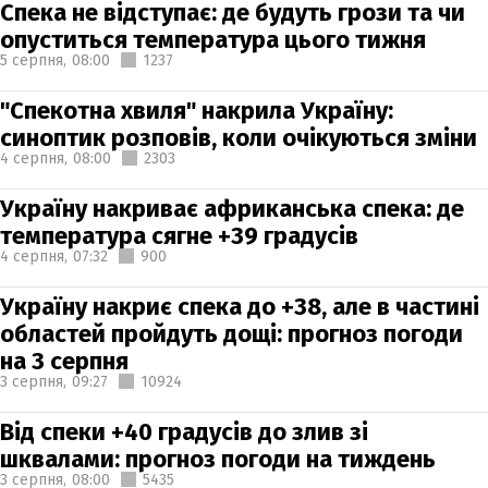
Спека не відступає: де будуть грози та чи
опуститься температура цього тижня
5 серпня,
08:00
1237
"Спекотна хвиля" накрила Україну:
синоптик розповів, коли очікуються зміни
4 серпня,
08:00
2303
Україну накриває африканська спека: де
температура сягне +39 градусів
4 серпня,
07:32
900
Україну накриє спека до +38, але в частині
областей пройдуть дощі: прогноз погоди
на 3 серпня
3 серпня,
09:27
10924
Від спеки +40 градусів до злив зі
шквалами: прогноз погоди на тиждень
3 серпня,
08:00
5435