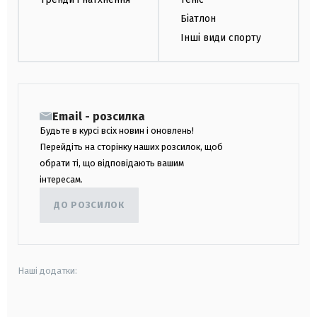
Біатлон
Інші види спорту
Email - розсилка
Будьте в курсі всіх новин і оновлень!
Перейдіть на сторінку наших розсилок, щоб
обрати ті, що відповідають вашим
інтересам.
ДО РОЗСИЛОК
Наші додатки:
android
apple