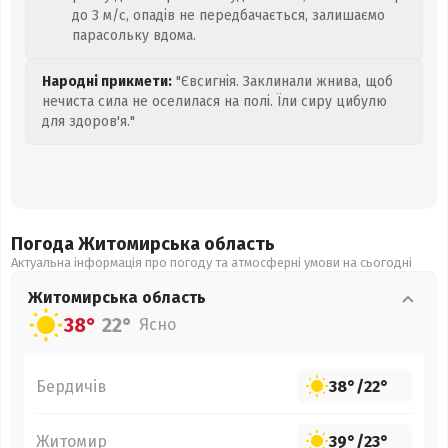
до 3 м/с, опадів не передбачається, залишаємо
парасольку вдома.
Народні прикмети:
"Євсигнія. Заклинали жнива, щоб
нечиста сила не оселилася на полі. Їли сиру цибулю
для здоров'я."
Погода Житомирська
область
Актуальна інформація про погоду та атмосферні умови на сьогодні
Житомирська
область
38°
22°
Ясно
Бердичів
38°
/
22°
Житомир
39°
/
23°