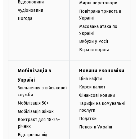
Відеоновини
Мирні переговори
Аудіоновини
Повітряна тривога в
Україні
Погода
Масована атака по
Україні
Вибухи у Росії
Втрати ворога
Мобілізація в
Новини економіки
Ціна нафти
Україні
Курси валют
Звільнення з військової
служби
Фінансові новини
Мобілізація 50+
Тарифи на комунальні
послуги
Мобілізація жінок
Податки
Контракт для 18-24-
річних
Пенсія в Україні
Відстрочка від