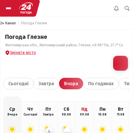
24 Канал
Погода Глезне
Погода Глезне
Житомирська обл., Житомирський район, Глезне, 49.98°Пн, 27.7°Сх
Змінити місто
Сьогодні
Завтра
Вчора
По годинах
Тиж
Ср
Чт
Пт
Сб
Нд
Пн
Вт
Вчора
Сьогодні
Завтра
08.08
09.08
10.08
11.08