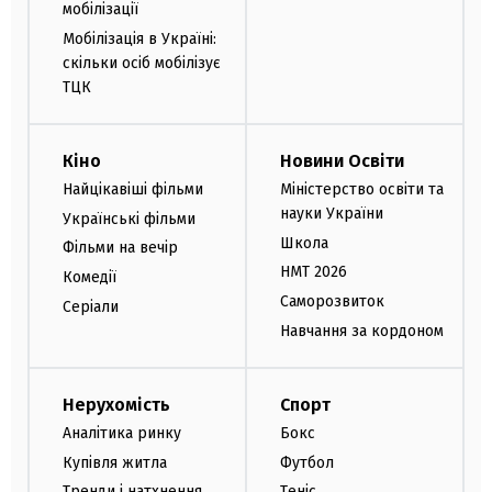
мобілізації
Мобілізація в Україні:
скільки осіб мобілізує
ТЦК
Кіно
Новини Освіти
Найцікавіші фільми
Міністерство освіти та
науки України
Українські фільми
Школа
Фільми на вечір
НМТ 2026
Комедії
Саморозвиток
Серіали
Навчання за кордоном
Нерухомість
Спорт
Аналітика ринку
Бокс
Купівля житла
Футбол
Тренди і натхнення
Теніс