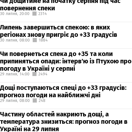
Чи дощитиме на початку серпня під час
повернення спеки
30 липня,
20:00
2314
Липень завершиться спекою: в яких
регіонах знову пригріє до +33 градусів
30 липня,
08:00
1884
Чи повернеться спека до +35 та коли
припиняться опади: інтерв'ю із Птухою про
погоду в Україні у серпні
29 липня,
14:00
2494
Дощі поступаються спеці до +33 градусів:
прогноз погоди на найближчі дні
29 липня,
08:00
248
Частину областей накриють дощі, а
температура знизиться: прогноз погоди в
Україні на 29 липня