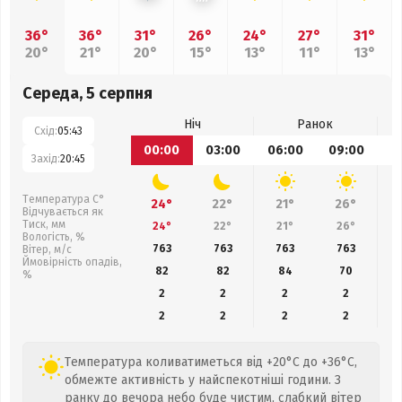
36°
36°
31°
26°
24°
27°
31°
20°
21°
20°
15°
13°
11°
13°
Середа, 5 серпня
Ніч
Ранок
Схід:
05:43
00:00
03:00
06:00
09:00
1
Захід:
20:45
Температура С°
24°
22°
21°
26°
Відчувається як
Тиск, мм
24°
22°
21°
26°
Вологість, %
763
763
763
763
Вітер, м/с
Ймовірність опадів,
82
82
84
70
%
2
2
2
2
2
2
2
2
Температура коливатиметься від +20°C до +36°C,
обмежте активність у найспекотніші години. З
ранку до вечора небо буде чистим, слабкий вітер