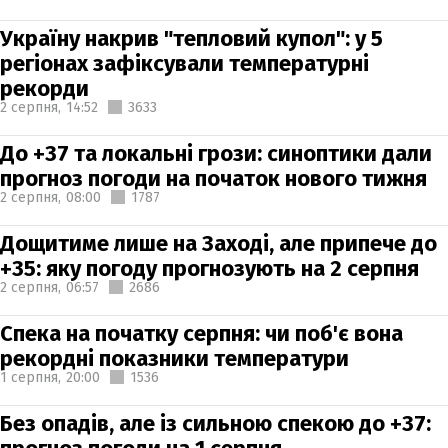
Україну накрив "тепловий купол": у 5
регіонах зафіксували температурні
рекорди
2 серпня,
14:52
3633
До +37 та локальні грози: синоптики дали
прогноз погоди на початок нового тижня
2 серпня,
08:00
1787
Дощитиме лише на Заході, але припече до
+35: яку погоду прогнозують на 2 серпня
2 серпня,
06:57
2686
Спека на початку серпня: чи поб'є вона
рекордні показники температури
1 серпня,
20:00
1536
Без опадів, але із сильною спекою до +37: