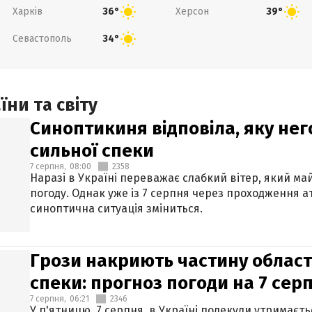
Харків
Херсон
36°
39°
Севастополь
34°
ни та світу
Синоптикиня відповіла, яку нег
сильної спеки
7 серпня,
08:00
2358
Наразі в Україні переважає слабкий вітер, який м
погоду. Однак уже із 7 серпня через проходження 
синоптична ситуація зміниться.
Грози накриють частину областе
спеки: прогноз погоди на 7 сер
7 серпня,
06:21
2346
У п'ятницю, 7 серпня, в Україні подекуди утримаєт