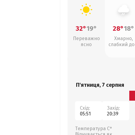
32°
19°
28°
18°
Переважно
Хмарно,
ясно
слабкий д
П'ятниця, 7 серпня
Схід:
Захід:
05:51
20:39
Температура С°
Відчувається як