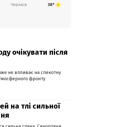
Черкаси
38°
оду очікувати після
айже не впливає на спекотну
атмосферного фронту
й на тлі сильної
пня
ься сильна спека. Синоптики