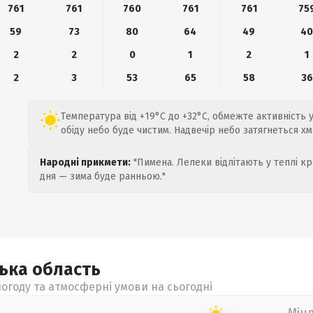
761
761
760
761
761
75
59
73
80
64
49
4
2
2
0
1
2
1
2
3
53
65
58
36
Температура від +19°C до +32°C, обмежте активність 
обіду небо буде чистим. Надвечір небо затягнеться х
Народні прикмети:
"Пимена. Лелеки відлітають у теплі кр
дня — зима буде ранньою."
цька
область
огоду та атмосферні умови на сьогодні