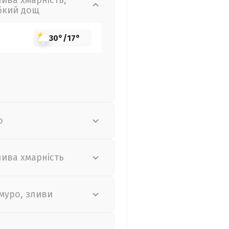
лива хмарність,
бкий дощ
30°
/
17°
о
лива хмарність
муро, зливи