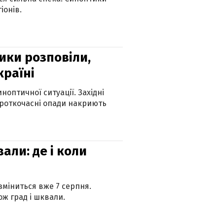
іонів.
ики розповіли,
країні
оптичної ситуації. Західні
ороткочасні опади накриють
вали: де і коли
 зміниться вже 7 серпня.
ж град і шквали.