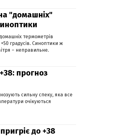
 на "домашніх"
синоптики
 домашніх термометрів
 +50 градусів. Синоптики ж
ітря – неправильне.
+38: прогноз
гнозують сильну спеку, яка все
мператури очікуються
 пригріє до +38