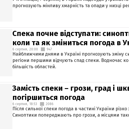
прогнозують мінливу хмарність та опади у низці рег
Спека почне відступати: синопт
коли та як зміниться погода в У
6 серпня,
20:00
947
Найближчими днями в Україні прогнозують зміну син
регіони першими відчують спад спеки. Водночас к
більшість областей.
Замість спеки – грози, град і шк
погіршиться погода
6 серпня,
18:53
2086
Після сильної спеки погода в частині України різко
Синоптики попереджають про грози, а місцями тако