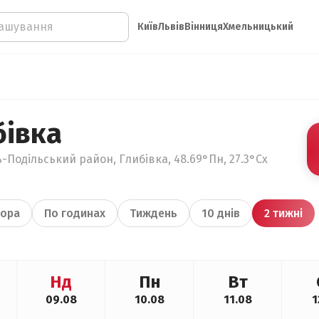
Київ
Львів
Вінниця
Хмельницький
бівка
-Подільський район, Глибівка, 48.69°Пн, 27.3°Сх
ора
По годинах
Тиждень
10 днів
2 тижні
Нд
Пн
Вт
09.08
10.08
11.08
1