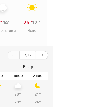
°
14°
26°
12°
о, зливи
Ясно
7
/14
Вечір
00
18:00
21:00
°
28°
24°
°
28°
24°