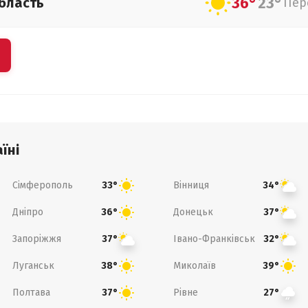
36°
23°
бласть
Пер
їні
Сімферополь
Вінниця
33°
34°
Дніпро
Донецьк
36°
37°
Запоріжжя
Івано-Франківськ
37°
32°
Луганськ
Миколаїв
38°
39°
Полтава
Рівне
37°
27°