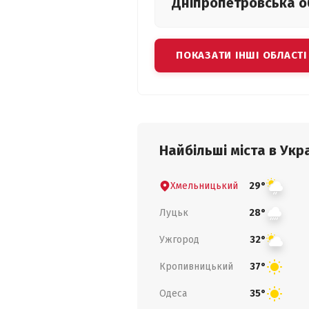
Дніпропетровська
о
ПОКАЗАТИ ІНШІ ОБЛАСТІ
Найбільші міста в Укра
Хмельницький
29°
Луцьк
28°
Ужгород
32°
Кропивницький
37°
Одеса
35°