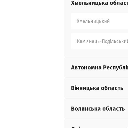
Хмельницька
облас
Хмельницький
Кам’янець-Подільськи
Автономна Республі
Вінницька
область
Волинська
область