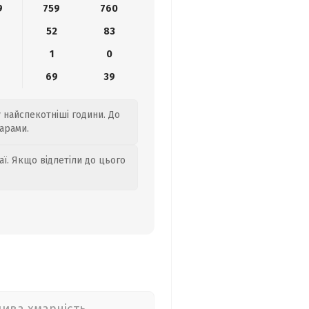
9
759
760
0
52
83
1
0
69
39
у найспекотніші години. До
марами.
аї. Якщо відлетіли до цього