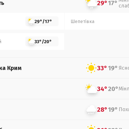
Мін
29°
17°
ть
сла
29°
/
17°
Шепетівка
й
33°
/
20°
33°
19°
ка Крим
Ясн
34°
20°
Мін
28°
19°
Пох