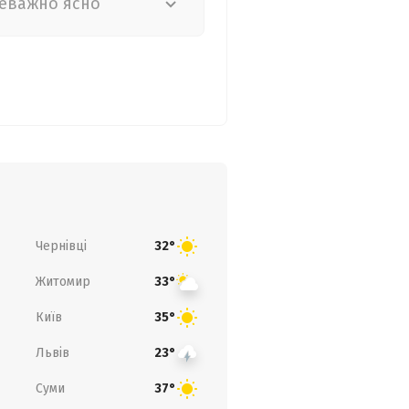
еважно ясно
Чернівці
32°
Житомир
33°
Київ
35°
Львів
23°
Суми
37°