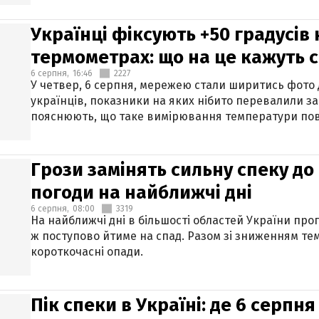
Українці фіксують +50 градусів
термометрах: що на це кажуть 
6 серпня,
16:46
2227
У четвер, 6 серпня, мережею стали ширитись фото
українців, показники на яких нібито перевалили за
пояснюють, що таке вимірювання температури пов
Грози замінять сильну спеку до 
погоди на найближчі дні
6 серпня,
08:00
3319
На найближчі дні в більшості областей України про
ж поступово йтиме на спад. Разом зі зниженням те
короткочасні опади.
Пік спеки в Україні: де 6 серпня