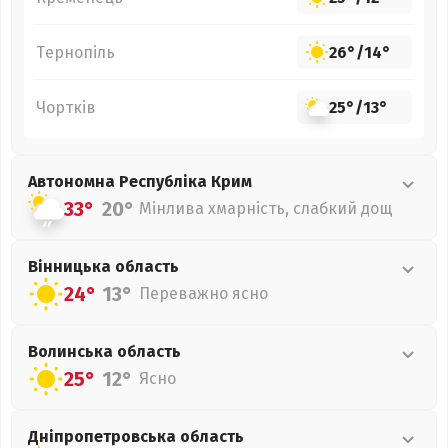
Тернопіль
26°
/
14°
Чортків
25°
/
13°
Автономна Республіка Крим
33°
20°
Мінлива хмарність, слабкий дощ
Вінницька
область
24°
13°
Переважно ясно
Волинська
область
25°
12°
Ясно
Дніпропетровська
область