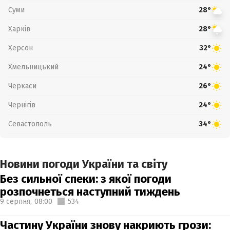
Суми
28°
Харків
28°
Херсон
32°
Хмельницький
24°
Черкаси
26°
Чернігів
24°
Севастополь
34°
Новини погоди України та світу
Без сильної спеки: з якої погоди
розпочнеться наступний тиждень
9 серпня,
08:00
534
Частину України знову накриють грози: