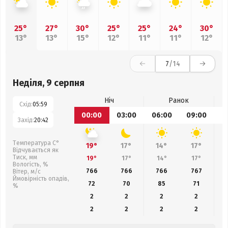
25°
27°
30°
25°
25°
24°
30°
13°
13°
15°
12°
11°
11°
12°
7
/14
Неділя, 9 серпня
Ніч
Ранок
Схід:
05:59
00:00
03:00
06:00
09:00
1
Захід:
20:42
Температура С°
19°
17°
14°
17°
Відчувається як
Тиск, мм
19°
17°
14°
17°
Вологість, %
766
766
766
767
Вітер, м/с
Ймовірність опадів,
72
70
85
71
%
2
2
2
2
2
2
2
2