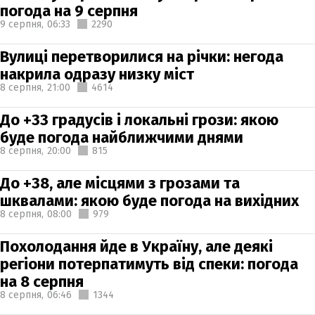
погода на 9 серпня
9 серпня,
06:33
2290
Вулиці перетворилися на річки: негода
накрила одразу низку міст
8 серпня,
21:00
4614
До +33 градусів і локальні грози: якою
буде погода найближчими днями
8 серпня,
20:00
815
До +38, але місцями з грозами та
шквалами: якою буде погода на вихідних
8 серпня,
08:00
979
Похолодання йде в Україну, але деякі
регіони потерпатимуть від спеки: погода
на 8 серпня
8 серпня,
06:46
1344