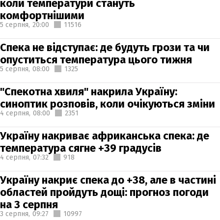
коли температури стануть
комфортнішими
5 серпня,
20:00
11516
Спека не відступає: де будуть грози та чи
опуститься температура цього тижня
5 серпня,
08:00
1325
"Спекотна хвиля" накрила Україну:
синоптик розповів, коли очікуються зміни
4 серпня,
08:00
2351
Україну накриває африканська спека: де
температура сягне +39 градусів
4 серпня,
07:32
918
Україну накриє спека до +38, але в частині
областей пройдуть дощі: прогноз погоди
на 3 серпня
3 серпня,
09:27
10997