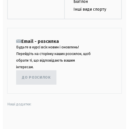
Біатлон
Інші види спорту
Email - розсилка
Будьте в курсі всіх новин і оновлень!
Перейдіть на сторінку наших розсилок, щоб
обрати ті, що відповідають вашим
інтересам.
ДО РОЗСИЛОК
Наші додатки:
android
apple