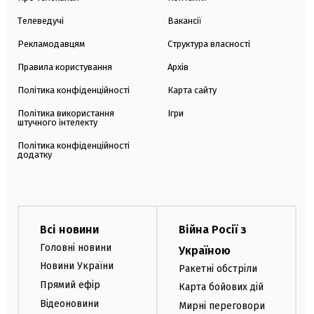
Телеведучі
Вакансії
Рекламодавцям
Структура власності
Правила користування
Архів
Політика конфіденційності
Карта сайту
Політика використання
Ігри
штучного інтелекту
Політика конфіденційності
додатку
Всі новини
Війна Росії з
Головні новини
Україною
Новини України
Ракетні обстріли
Прямий ефір
Карта бойових дій
Відеоновини
Мирні переговори