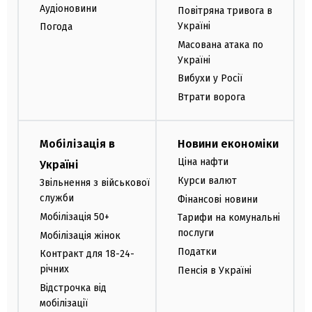
Аудіоновини
Повітряна тривога в
Україні
Погода
Масована атака по
Україні
Вибухи у Росії
Втрати ворога
Мобілізація в
Новини економіки
Ціна нафти
Україні
Курси валют
Звільнення з військової
служби
Фінансові новини
Мобілізація 50+
Тарифи на комунальні
послуги
Мобілізація жінок
Податки
Контракт для 18-24-
річних
Пенсія в Україні
Відстрочка від
мобілізації