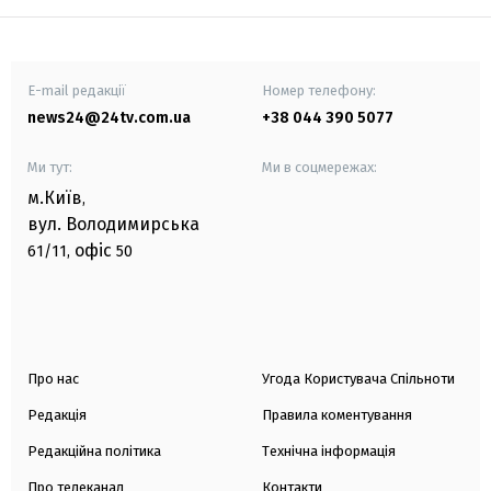
E-mail редакції
Номер телефону:
news24@24tv.com.ua
+38 044 390 5077
Ми тут:
Ми в соцмережах:
м.Київ
,
вул. Володимирська
офіс
61/11,
50
Про нас
Угода Користувача Спільноти
Редакція
Правила коментування
Редакційна політика
Технічна інформація
Про телеканал
Контакти