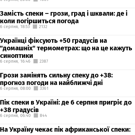
Замість спеки – грози, град і шквали: де і
коли погіршиться погода
6 серпня,
18:53
2132
Українці фіксують +50 градусів на
"домашніх" термометрах: що на це кажуть
синоптики
6 серпня,
16:46
2387
Грози замінять сильну спеку до +38:
прогноз погоди на найближчі дні
6 серпня,
08:00
3361
Пік спеки в Україні: де 6 серпня пригріє до
+38 градусів
6 серпня,
06:40
844
На Україну чекає пік африканської спеки: