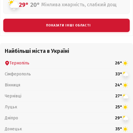
29°
20°
Мінлива хмарність, слабкий дощ
ПОКАЗАТИ ІНШІ ОБЛАСТІ
Найбільші міста в Україні
Тернопіль
26°
Сімферополь
33°
Вінниця
24°
Чернівці
27°
Луцьк
25°
Дніпро
29°
Донецьк
35°