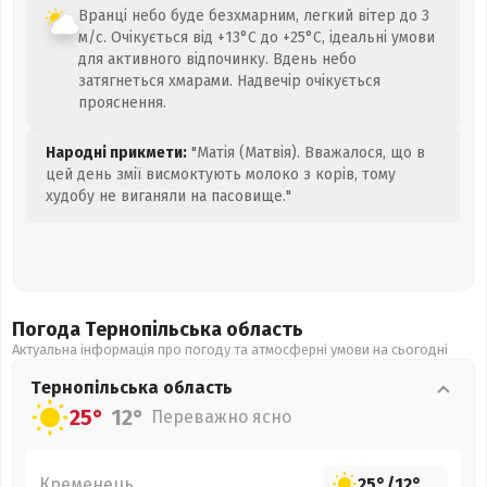
Вранці небо буде безхмарним, легкий вітер до 3
м/с. Очікується від +13°C до +25°C, ідеальні умови
для активного відпочинку. Вдень небо
затягнеться хмарами. Надвечір очікується
прояснення.
Народні прикмети:
"Матія (Матвія). Вважалося, що в
цей день змії висмоктують молоко з корів, тому
худобу не виганяли на пасовище."
Погода Тернопільська
область
Актуальна інформація про погоду та атмосферні умови на сьогодні
Тернопільська
область
25°
12°
Переважно ясно
Кременець
25°
/
12°