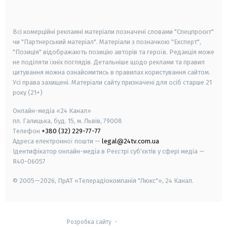
smart tv
samsung smart tv
Всі комерційні рекламні матеріали позначені словами "Спецпроєкт"
чи "Партнерський матеріал". Матеріали з позначкою "Експерт",
"Позиція" відображають позицію авторів та героїв. Редакція може
не поділяти їхніх поглядів. Детальніше щодо реклами та правил
цитування можна ознайомитись в правилах користування сайтом.
Усі права захищені.
Матеріали сайту призначені для осіб старше
21
року (21+)
Онлайн-медіа «24 Канал»
пл. Галицька, буд. 15, м. Львів, 79008
Телефон
+380 (32) 229-77-77
Адреса електронної пошти —
legal@24tv.com.ua
Ідентифікатор онлайн-медіа в Реєстрі суб'єктів у сфері медіа —
R40-06057
© 2005—2026,
ПрАТ «Телерадіокомпанія "Люкс"», 24 Канал.
Розробка сайту
-