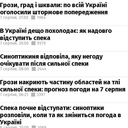
Грози, град і шквали: по всій Україні
оголосили штормове попередження
7 серпня,
21:00
1964
В Україні дещо похолодає: як надовго
відступить спека
7 серпня,
20:00
9379
Синоптикиня відповіла, яку негоду
очікувати після сильної спеки
7 серпня,
08:00
2444
Грози накриють частину областей на тлі
сильної спеки: прогноз погоди на 7 серпня
7 серпня,
06:21
2397
Спека почне відступати: синоптики
розповіли, коли та як зміниться погода в
Україні
6 серпня,
20:00
1069