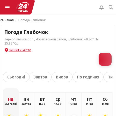
24 Канал
Погода Глибочок
Погода Глибочок
Тернопільська обл., Чортківський район, Глибочок, 48.82°Пн,
25.92°Сх
Змінити місто
Сьогодні
Завтра
Вчора
По годинах
Тиж
Нд
Пн
Вт
Ср
Чт
Пт
Сб
Сьогодні
Завтра
11.08
12.08
13.08
14.08
15.08