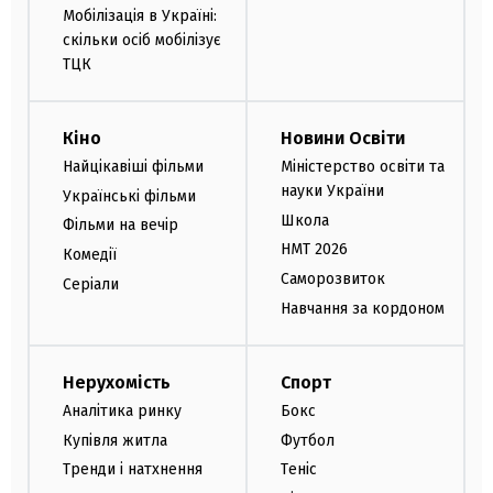
Мобілізація в Україні:
скільки осіб мобілізує
ТЦК
Кіно
Новини Освіти
Найцікавіші фільми
Міністерство освіти та
науки України
Українські фільми
Школа
Фільми на вечір
НМТ 2026
Комедії
Саморозвиток
Серіали
Навчання за кордоном
Нерухомість
Спорт
Аналітика ринку
Бокс
Купівля житла
Футбол
Тренди і натхнення
Теніс